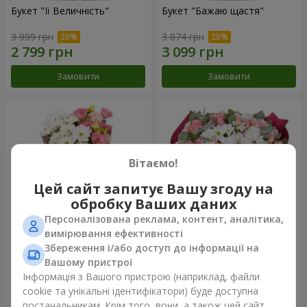
Букет "Її Величність"
Букет "Бажаю щастя"
3 999 грн
3 874 грн
Замовити
Замовити
Вітаємо!
Цей сайт запитує Вашу згоду на
обробку Ваших даних
Персоналізована реклама, контент, аналітика,
вимірювання ефективності
Збереження і/або доступ до інформації на
Букет "Юмокі"
Букет "Чарівність ніжності"
Вашому пристрої
1 175 грн
3 324 грн
Інформація з Вашого пристрою (наприклад, файли
cookie та унікальні ідентифікатори) буде доступна
постачальникам. Крім того, вони, а також цей сайт