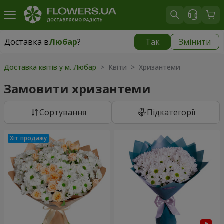
Доставка в
Любар
?
Так
Змінити
Доставка в
Любар
|
1305 грн
Доставка квітів у м. Любар
> Квіти > Хризантеми
Замовити хризантеми
Сортування
Підкатегорії