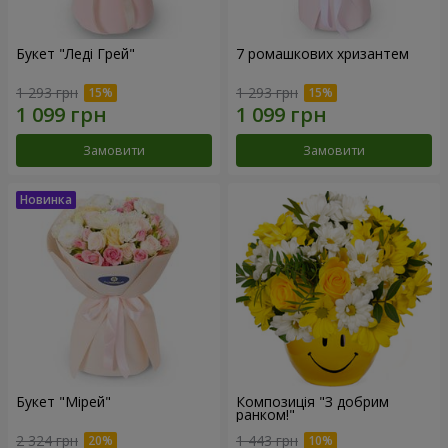
Букет "Леді Грей"
7 ромашкових хризантем
1 293 грн
1 293 грн
Замовити
Замовити
Букет "Мірей"
Композиція "З добрим
ранком!"
2 324 грн
1 443 грн