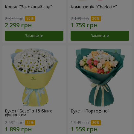
Кошик "Закоханий сад"
Композиція "Charlotte"
2 874 грн
2 199 грн
Замовити
Замовити
Букет "Безе" з 15 білих
Букет "Портофіно"
хризантем
2 532 грн
1 949 грн