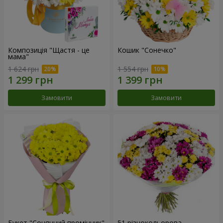
Композиція "Щастя - це
Кошик "Сонечко"
мама"
1 624 грн
1 554 грн
Замовити
Замовити
Букет "Сонячний промінчик"
51 різнокольорова