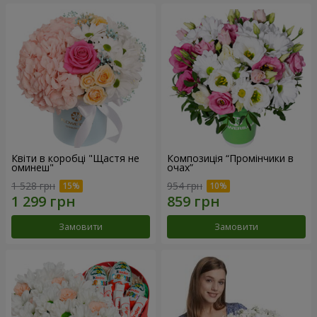
Квіти в коробці "Щастя не
Композиція “Промінчики в
оминеш"
очах”
1 528 грн
954 грн
Замовити
Замовити