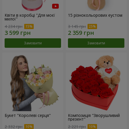
Квіти в коробці "Для моєї
15 різнокольорових еустом
милої"
4 234 грн
3 145 грн
Замовити
Замовити
Букет "Королеві серця"
Композиція "Зворушливий
презент"
2 332 грн
2 221 грн