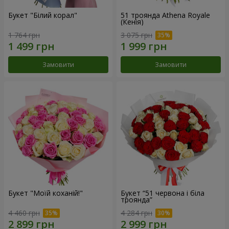
Букет "Білий корал"
51 троянда Athena Royale
(Кенія)
1 764 грн
3 075 грн
Замовити
Замовити
Букет "Моїй коханій!"
Букет “51 червона і біла
троянда”
4 460 грн
4 284 грн