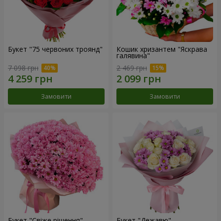
Букет "75 червоних троянд"
Кошик хризантем "Яскрава
галявина"
7 098 грн
2 469 грн
Замовити
Замовити
Букет "Свіже рішення"
Букет "Дежавю"