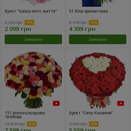
Букет "Казка мого життя"
51 біла хризантема
2 332 грн
5 175 грн
Замовити
Замовити
151 різнокольорова
Букет "Сила Кохання!"
троянда
13 816 грн
7 941 грн