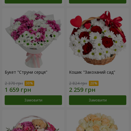
Букет "Струни серця"
Кошик "Закоханий сад"
2 370 грн
2 824 грн
Замовити
Замовити