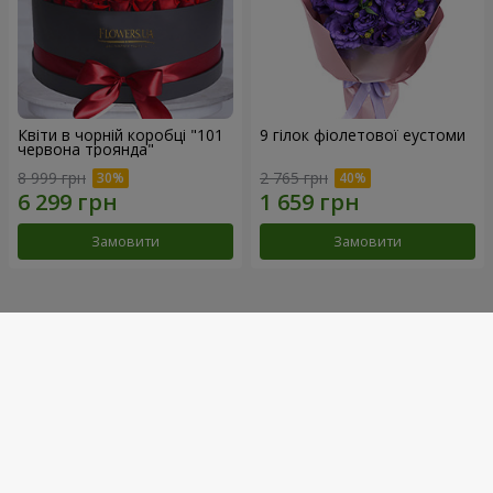
Квіти в чорній коробці "101
9 гілок фіолетової еустоми
червона троянда"
8 999 грн
2 765 грн
Замовити
Замовити
Наші досягнення
Доставка квітів року в Україні
«Вибір країни»
2026 рік