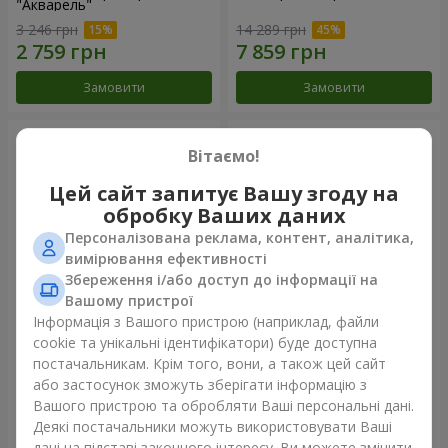
"Акварель"
3 246 грн
14 289 грн
Замовити
Замовити
Вітаємо!
Цей сайт запитує Вашу згоду на
обробку Ваших даних
Персоналізована реклама, контент, аналітика,
вимірювання ефективності
Збереження і/або доступ до інформації на
Вашому пристрої
Інформація з Вашого пристрою (наприклад, файли
101 різнокольорова
501 червона троянда
cookie та унікальні ідентифікатори) буде доступна
троянда
постачальникам. Крім того, вони, а також цей сайт
7 845 грн
49 271 грн
або застосунок зможуть зберігати інформацію з
Вашого пристрою та обробляти Ваші персональні дані.
Деякі постачальники можуть використовувати Ваші
Замовити
Замовити
дані на підставі законного інтересу. Ви можете змінити