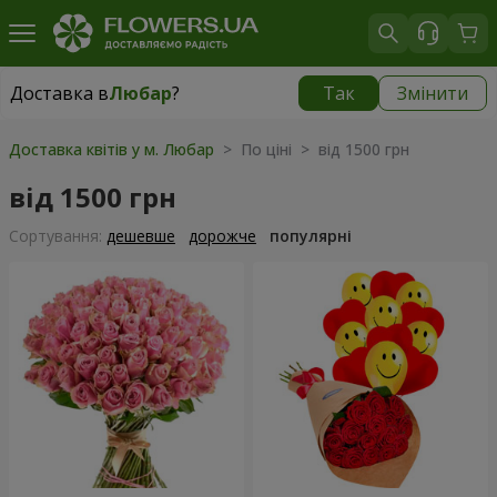
Доставка в
Любар
?
Так
Змінити
Доставка в
Любар
|
1305 грн
Доставка квітів у м. Любар
> По ціні > від 1500 грн
від 1500 грн
Сортування:
дешевше
дорожче
популярні