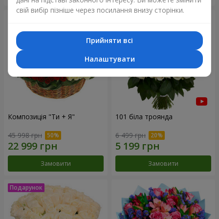
свій вибір пізніше через посилання внизу сторінки.
Прийняти всі
Налаштувати
Композиція "Ти + Я"
101 біла троянда
45 998 грн
6 499 грн
Замовити
Замовити