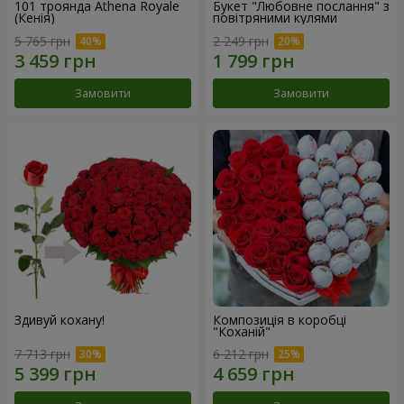
101 троянда Athena Royale
Букет "Любовне послання" з
(Кенія)
повітряними кулями
5 765 грн
2 249 грн
Замовити
Замовити
Здивуй кохану!
Композиція в коробці
"Коханій"
7 713 грн
6 212 грн