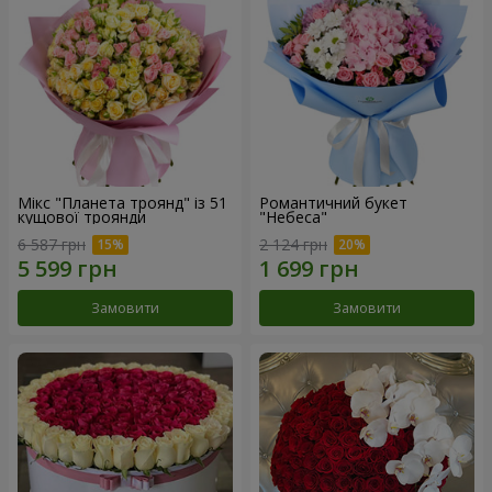
Мікс "Планета троянд" із 51
Романтичний букет
кущової троянди
"Небеса"
6 587 грн
2 124 грн
Замовити
Замовити