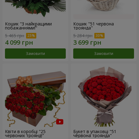
Кошик "З найкращими
Кошик "51 червона
побажаннями!"
троянда"
5 465 грн
5 284 грн
Замовити
Замовити
Квіти в коробці "25
Букет в упаковці "51
червоних троянд!"
червона троянда"