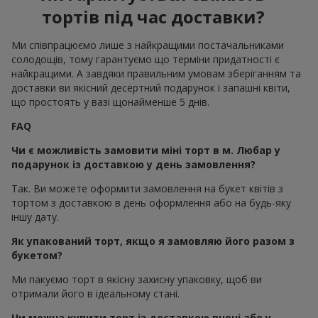
тортів під час доставки?
Ми співпрацюємо лише з найкращими постачальниками
солодощів, тому гарантуємо що терміни придатності є
найкращими. А завдяки правильним умовам зберіганням та
доставки ви якісний десертний подарунок і запашні квіти,
що простоять у вазі щонайменше 5 днів.
FAQ
Чи є можливість замовити міні торт в м. Любар у
подарунок із доставкою у день замовлення?
Так. Ви можете оформити замовлення на букет квітів з
тортом з доставкою в день оформлення або на будь-яку
іншу дату.
Як упакований торт, якщо я замовляю його разом з
букетом?
Ми пакуємо торт в якісну захисну упаковку, щоб ви
отримали його в ідеальному стані.
Чи можна купити торт із доставкою вночі або у