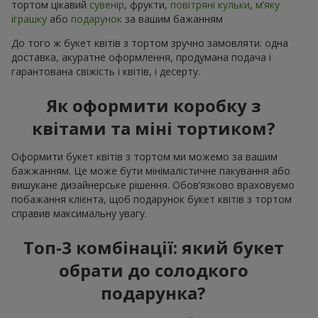
тортом цікавий
сувенір
, фрукти,
повітряні кульки
,
м’яку
іграшку
або
подарунок
за вашим бажанням
До того ж букет квітів з тортом зручно замовляти: одна
доставка, акуратне оформлення, продумана подача і
гарантована свіжість і квітів, і десерту.
Як оформити коробку з
квітами та міні тортиком?
Оформити букет квітів з тортом ми можемо за вашим
бажжанням. Це може бути мінімалістичне пакування або
вишукане дизайнерське рішення. Обов’язково враховуємо
побажання клієнта, щоб подарунок букет квітів з тортом
справив максимальну увагу.
Топ-3 комбінації: який букет
обрати до солодкого
подарунка?