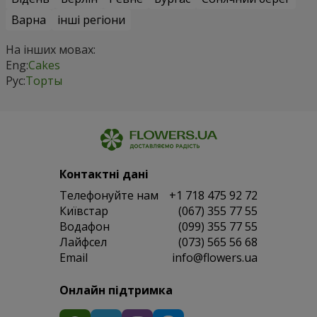
Варна
інші регіони
На інших мовах:
Eng:
Cakes
Рус:
Торты
Контактні дані
Телефонуйте нам
+1 718 475 92 72
Київстар
(067) 355 77 55
Водафон
(099) 355 77 55
Лайфсел
(073) 565 56 68
Email
info@flowers.ua
Онлайн підтримка