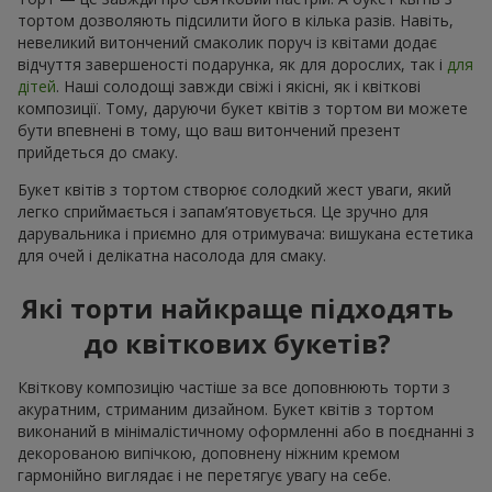
тортом дозволяють підсилити його в кілька разів. Навіть,
невеликий витончений смаколик поруч із квітами додає
відчуття завершеності подарунка, як для дорослих, так і
для
дітей
. Наші солодощі завжди свіжі і якісні, як і квіткові
композиції. Тому, даруючи букет квітів з тортом ви можете
бути впевнені в тому, що ваш витончений презент
прийдеться до смаку.
Букет квітів з тортом створює солодкий жест уваги, який
легко сприймається і запам’ятовується. Це зручно для
дарувальника і приємно для отримувача: вишукана естетика
для очей і делікатна насолода для смаку.
Які торти найкраще підходять
до квіткових букетів?
Квіткову композицію частіше за все доповнюють торти з
акуратним, стриманим дизайном. Букет квітів з тортом
виконаний в мінімалістичному оформленні або в поєднанні з
декорованою випічкою, доповнену ніжним кремом
гармонійно виглядає і не перетягує увагу на себе.