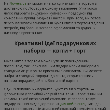
На
Flowers.ua
ви можете легко купити квіти з тортом з
доставкою по Любару в одному замовленні. У каталозі
легко підібрати вишуканий кулінарний подарунок під
конкретний привід, бюджет і настрій. Крім того, ми готові
персоналізувати замовлення букет квітів з тортом під ваші
потреби, підібравши яскраве оформлення та додавши
листівку з привітанням.
Креативні ідеї подарункових
наборів — квіти + торт
Букет квітів з тортом може бути як повсякденним
презентом, так і оригінальним подарунковим набором з
солодким акцентом та приємним післясмаком. Ви можете
вибрати солодкий сюрприз до свята, скориставшись
нашими порадами, або вибрати свій варіант.
Один із популярних варіантів букет квітів з тортом —
флористика у спокійній колірній гамі та міні-торт із ніжним
кремом. Такий витончений смаколик не перевантажує
подарунок і виглядає доречно як
для побачення
, так і для
привітання колеги. Це акуратний солодкий комплімент, який