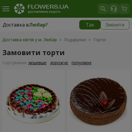
Доставка в
Любар
?
Так
Змінити
Доставка в
Любар
|
1305 грн
Доставка квітів у м. Любар
> Подарунки > Торти
Замовити торти
Сортування:
дешевше
дорожче
популярні