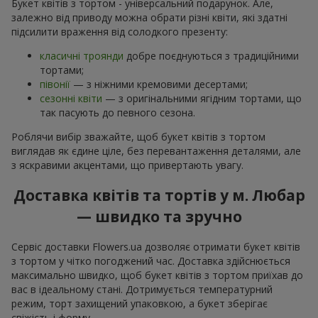
Букет квітів з тортом - універсальний подарунок. Але,
залежно від приводу можна обрати різні квіти, які здатні
підсилити враження від солодкого презенту:
класичні троянди
добре поєднуються з традиційними
тортами;
півонії
— з ніжними кремовими десертами;
сезонні квіти
— з оригінальними ягідним тортами, що
так пасують до певного сезона.
Роблячи вибір зважайте, щоб букет квітів з тортом
виглядав як єдине ціле, без перевантаження деталями, але
з яскравими акцентами, що привертають увагу.
Доставка квітів та тортів у м. Любар
— швидко та зручно
Сервіс доставки Flowers.ua дозволяє отримати букет квітів
з тортом у чітко погоджений час. Доставка здійснюється
максимально швидко, щоб букет квітів з тортом приїхав до
вас в ідеальному стані. Дотримується температурний
режим, торт захищений упаковкою, а букет зберігає
свіжість і форму.