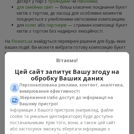
десерт у парі з
трояндами
чи
півоніями
;
для сімейних свят
— більш класичне поєднання букет
квітів з тортом, де ласощі для особливих моментів
поєднуються з улюбленими квітковими композиціям;
для
колег
або
партнерів
— стримані композиції букет
квітів з тортом без надмірної емоційності.
На
Flowers.ua
знайдуться перевірені рішення для будь-яких
ваших подій. Ви можете вибрати готову композицію букет
квітів з тортом з відповідного розділу каталогу або
замовити окремо солодкий дарунок і вподобані квіти.
Вітаємо!
Більше варіантів серед
акційних пропозицій
та хітів.
Цей сайт запитує Вашу згоду на
обробку Ваших даних
Торти з живими квітами —
Персоналізована реклама, контент, аналітика,
краса та смак в одному
вимірювання ефективності
подарунку
Збереження і/або доступ до інформації на
Вашому пристрої
Інформація з Вашого пристрою (наприклад, файли
Торти з живими квітами – це сучасне поєднання
cookie та унікальні ідентифікатори) буде доступна
флористики та гастрономічної естетики. Ексклюзивний
постачальникам. Крім того, вони, а також цей сайт
десерт в поєднанні з
вишуканим букетом
виглядає ефектно,
стильно й підкреслює особливість події, як
день
або застосунок зможуть зберігати інформацію з