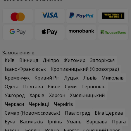
Замовлення в:
Київ
Вінниця
Дніпро
Житомир
Запоріжжя
Івано-Франківськ
Кропивницький (Кіровоград)
Кременчук
Кривий Ріг
Луцьк
Львів
Миколаїв
Одеса
Полтава
Рівне
Суми
Тернопіль
Ужгород
Харків
Херсон
Хмельницький
Черкаси
Чернівці
Чернігів
Самар (Новомосковськ)
Павлоград
Біла Церква
Буча
Васильків
Ірпінь
Умань
Варшава
Прага
Відень
Берлін
Ревне
Бургас
Сонячний берег