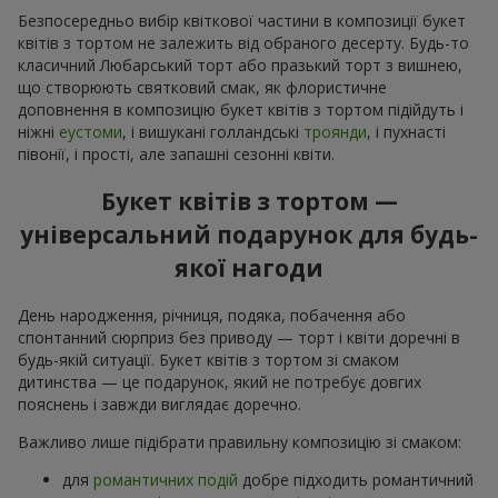
Безпосередньо вибір квіткової частини в композиції букет
квітів з тортом не залежить від обраного десерту. Будь-то
класичний Любарський торт або празький торт з вишнею,
що створюють святковий смак, як флористичне
доповнення в композицію букет квітів з тортом підійдуть і
ніжні
еустоми
, і вишукані голландські
троянди
, і пухнасті
півонії, і прості, але запашні сезонні квіти.
Букет квітів з тортом —
універсальний подарунок для будь-
якої нагоди
День народження, річниця, подяка, побачення або
спонтанний сюрприз без приводу — торт і квіти доречні в
будь-якій ситуації. Букет квітів з тортом зі смаком
дитинства — це подарунок, який не потребує довгих
пояснень і завжди виглядає доречно.
Важливо лише підібрати правильну композицію зі смаком:
для
романтичних подій
добре підходить романтичний