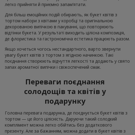
легко прийняти й приємно запам’ятати.
Для більш емоційних подій обирають, як букет квітів з
тортом набори з квітами у коробці та оригінальною
декорованою випічкою в пакуванні, що повторюють
відтінки букета. У результаті виходить цілісна композиція,
де флористика та гастрономічна естетика працюють разом.
Якщо хочеться чогось нестандартного, варто звернути
увагу букет квітів з тортом з ягідною начинкою. Такі
поєднання створюють відчуття легкості та додають у свято
запах ароматної випічки і свіжоспечений смак.
Переваги поєднання
солодощів та квітів у
подарунку
Головна перевага подарунка, де поєднується букет квітів з
тортом — це його цілісність. Даруючи такий солодкий
комплімент можна легко обійтись без додаткового
презенту. Але за бажанням, можна додати в букет квітів з