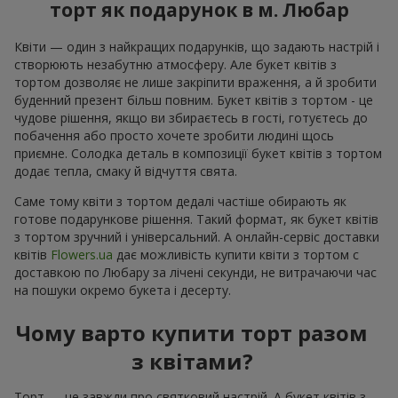
торт як подарунок в м. Любар
Квіти — один з найкращих подарунків, що задають настрій і
створюють незабутню атмосферу. Але букет квітів з
тортом дозволяє не лише закріпити враження, а й зробити
буденний презент більш повним. Букет квітів з тортом - це
чудове рішення, якщо ви збираєтесь в гості, готуєтесь до
побачення або просто хочете зробити людині щось
приємне. Солодка деталь в композиції букет квітів з тортом
додає тепла, смаку й відчуття свята.
Саме тому квіти з тортом дедалі частіше обирають як
готове подарункове рішення. Такий формат, як букет квітів
з тортом зручний і універсальний. А онлайн-сервіс доставки
квітів
Flowers.ua
дає можливість купити квіти з тортом с
доставкою по Любару за лічені секунди, не витрачаючи час
на пошуки окремо букета і десерту.
Чому варто купити торт разом
з квітами?
Торт — це завжди про святковий настрій. А букет квітів з