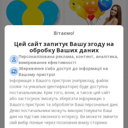
Вітаємо!
Колекція куль "Україна"
Колекція кульок "Веселий
Цей сайт запитує Вашу згоду на
День Народження" - 7
обробку Ваших даних
кульок
Персоналізована реклама, контент, аналітика,
вимірювання ефективності
Збереження і/або доступ до інформації на
Замовити
Замовити
Вашому пристрої
Інформація з Вашого пристрою (наприклад, файли
cookie та унікальні ідентифікатори) буде доступна
постачальникам. Крім того, вони, а також цей сайт
або застосунок зможуть зберігати інформацію з
Вашого пристрою та обробляти Ваші персональні дані.
Деякі постачальники можуть використовувати Ваші
дані на підставі законного інтересу. Ви можете змінити
свій вибір пізніше через посилання внизу сторінки.