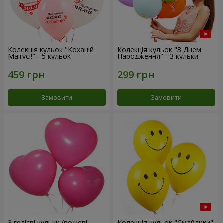
Колекція кульок "Коханій
Колекція кульок "З Днем
Матусі!" - 5 кульок
Народження" - 3 кульки
Замовити
Замовити
3 гелієві кульки (рожеві
Колекція кульок "Смайлики"