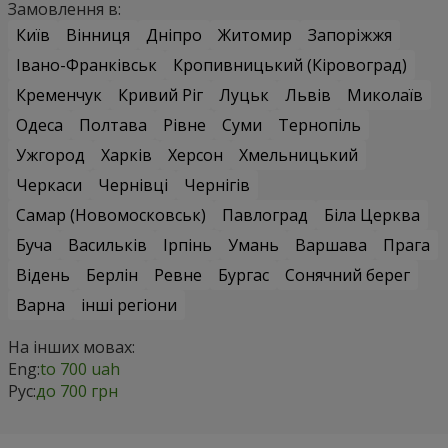
Замовлення в:
Київ
Вінниця
Дніпро
Житомир
Запоріжжя
Івано-Франківськ
Кропивницький (Кіровоград)
Кременчук
Кривий Ріг
Луцьк
Львів
Миколаїв
Одеса
Полтава
Рівне
Суми
Тернопіль
Ужгород
Харків
Херсон
Хмельницький
Черкаси
Чернівці
Чернігів
Самар (Новомосковськ)
Павлоград
Біла Церква
Буча
Васильків
Ірпінь
Умань
Варшава
Прага
Відень
Берлін
Ревне
Бургас
Сонячний берег
Варна
інші регіони
На інших мовах:
Eng:
to 700 uah
Рус:
до 700 грн