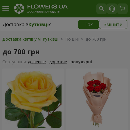
Доставка в
Кутківці
?
Так
Змінити
Доставка в
Кутківці
|
безкоштовно
Доставка квітів у м. Кутківці
> По ціні > до 700 грн
до 700 грн
Сортування:
дешевше
дорожче
популярні