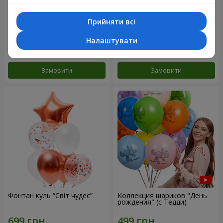
Прийняти всі
Мікс гелієвих кульок
Колекція кульок "Веселий
"Привітання!"
День Народження" - 3
кульки
Налаштувати
Замовити
Замовити
Фонтан куль “Світ чудес”
Коллекция шариков "День
рождения" (с Тедди)