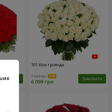
101 біла троянда
7 624 грн
аших
Замовити
Замовити