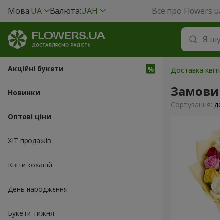
Мова:
UA
Валюта:
UAH
Все про Flowers.u
Акційні букети
Доставка квіті
Замови
Новинки
Сортування:
д
Оптові ціни
ХІТ продажів
Квіти коханій
День народження
Букети тижня