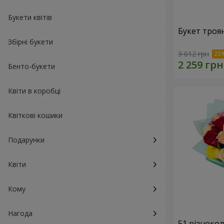
Букети квітів
Букет троя
Збірні букети
3 012 грн
Бенто-букети
Квіти в коробці
Квіткові кошики
Подарунки
Квіти
Кому
Нагода
51 різноко