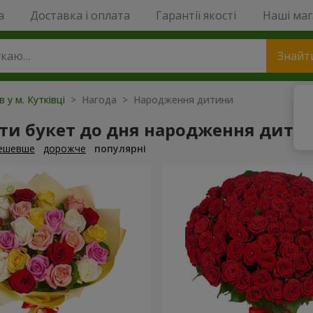
a
Доставка і оплата
Гарантії якості
Наші ма
Знайт
в у м. Кутківці
> Нагода > Народження дитини
ти букет до дня народження дити
ешевше
дорожче
популярні