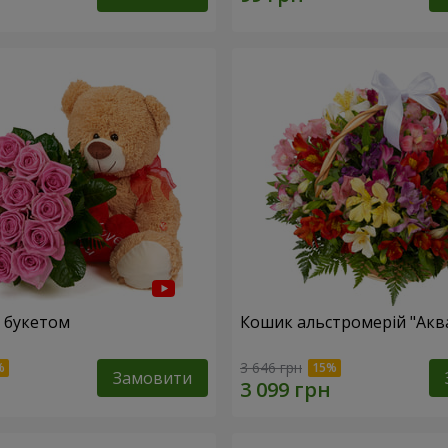
 букетом
Кошик альстромерій "Акв
3 646 грн
Замовити