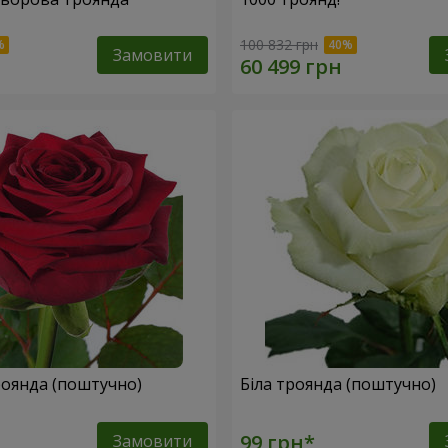
100 832 грн
Замовити
оянда (поштучно)
Біла троянда (поштучно)
Замовити