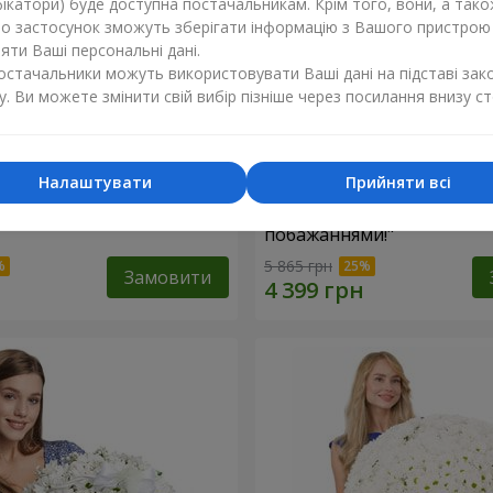
ікатори) буде доступна постачальникам. Крім того, вони, а тако
бо застосунок зможуть зберігати інформацію з Вашого пристрою
ти Ваші персональні дані.
постачальники можуть використовувати Ваші дані на підставі зак
у. Ви можете змінити свій вибір пізніше через посилання внизу ст
Налаштувати
Прийняти всі
троянда
Кошик "З найкращими
побажаннями!"
5 865 грн
Замовити