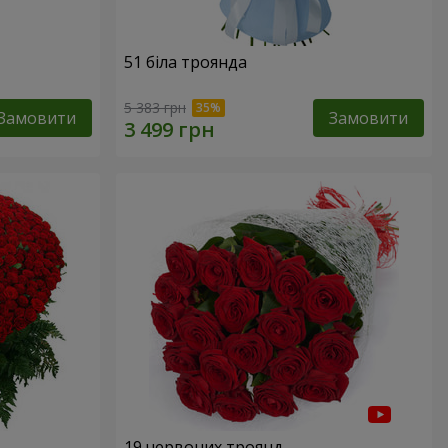
51 біла троянда
5 383 грн
Замовити
Замовити
19 червоних троянд