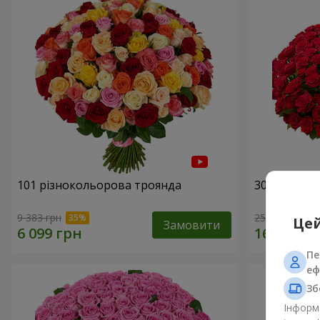
101 різнокольорова троянда
301 червон
9 383 грн
25 998 грн
Цей
Замовити
Пе
еф
Зб
Інформа