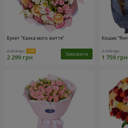
Букет "Казка мого життя"
Кошик "Янг
2 554 грн
2 199 грн
Замовити