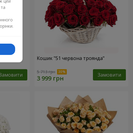
ж цей
 та
онного
орінки.
Кошик "51 червона троянда"
5 713 грн
Замовити
Замовити