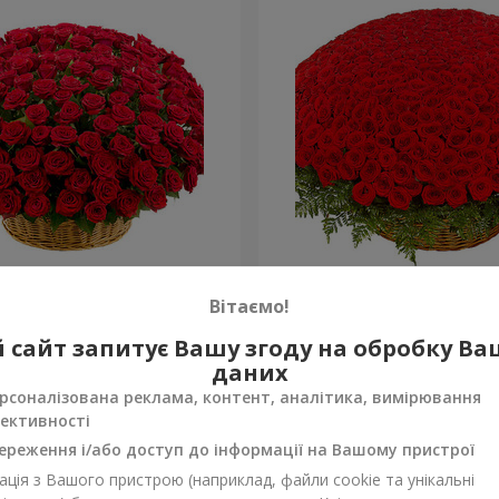
а троянда
501 червона троянда
Вітаємо!
52 107 грн
 сайт запитує Вашу згоду на обробку В
Замовити
даних
рсоналізована реклама, контент, аналітика, вимірювання
ективності
ереження і/або доступ до інформації на Вашому пристрої
ція з Вашого пристрою (наприклад, файли cookie та унікальні