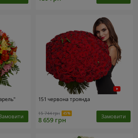
арель"
151 червона троянда
15 744 грн
Замовити
Замовити