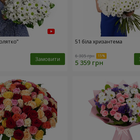
олятко"
51 біла хризантема
6 305 грн
Замовити