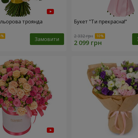
ольорова троянда
Букет "Ти прекрасна!"
2 332 грн
Замовити