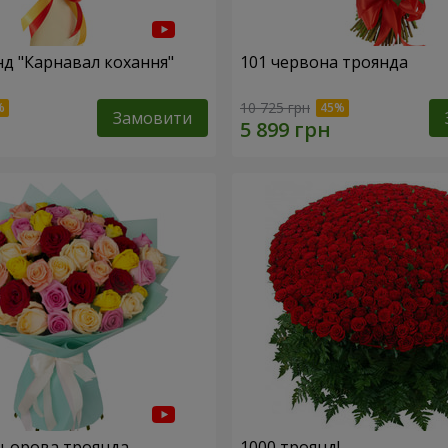
нд "Карнавал кохання"
101 червона троянда
10 725 грн
Замовити
льорова троянда
1000 троянд!