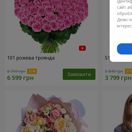
ідентиф
сайт а
обробля
Деякі 
інтерес
101 рожева троянда
51 рожева 
8 799 грн
5 845 грн
Замовити