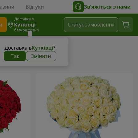
газини
Відгуки
Зв’яжіться з нами
Доставка в
и
Кутківці
Статус замовлення
безкоштовно
Доставка в
Кутківці
?
ни
Так
Змінити