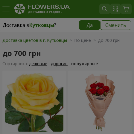
Доставка в
Кутковцы
?
Да
Сменить
Доставка в
Кутковцы
|
бесплатно
Доставка цветов в г. Кутковцы
> По цене > до 700 грн
до 700 грн
Cортировка:
дешевые
дорогие
популярные