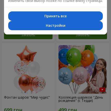
изменить свой выбор позже по ссылке внизу страницы.
Микс гелиевых шариков
Коллекция шариков
"Поздравление!"
"Веселый День Рождения" -
Принять все
3 шарика
Настройки
Заказать
Заказать
Фонтан шаров “Мир чудес”
Коллекция шариков "День
рождения" (с Тедди)