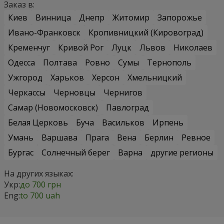
Заказ в:
Киев
Винница
Днепр
Житомир
Запорожье
Ивано-Франковск
Кропивницкий (Кировоград)
Кременчуг
Кривой Рог
Луцк
Львов
Николаев
Одесса
Полтава
Ровно
Сумы
Тернополь
Ужгород
Харьков
Херсон
Хмельницкий
Черкассы
Черновцы
Чернигов
Самар (Новомосковск)
Павлоград
Белая Церковь
Буча
Васильков
Ирпень
Умань
Варшава
Прага
Вена
Берлин
Ревное
Бургас
Солнечный берег
Варна
другие регионы
На других языках:
Укр:
до 700 грн
Eng:
to 700 uah