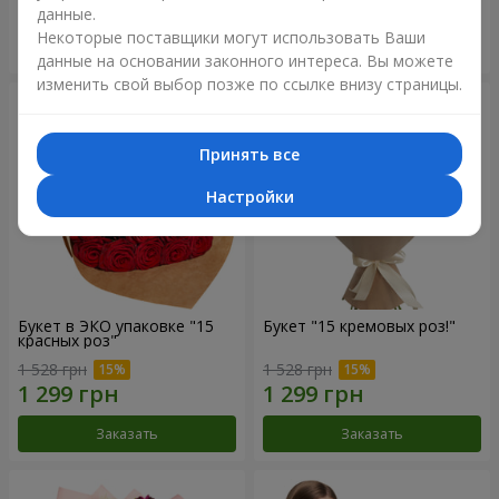
данные.
Некоторые поставщики могут использовать Ваши
Заказать
Заказать
данные на основании законного интереса. Вы можете
изменить свой выбор позже по ссылке внизу страницы.
Принять все
Настройки
Букет в ЭКО упаковке "15
Букет "15 кремовых роз!"
красных роз"
1 528 грн
1 528 грн
Заказать
Заказать