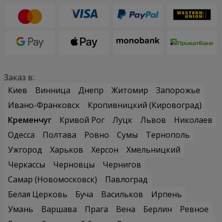
Заказ в:
Киев
Винница
Днепр
Житомир
Запорожье
Ивано-Франковск
Кропивницкий (Кировоград)
Кременчуг
Кривой Рог
Луцк
Львов
Николаев
Одесса
Полтава
Ровно
Сумы
Тернополь
Ужгород
Харьков
Херсон
Хмельницкий
Черкассы
Черновцы
Чернигов
Самар (Новомосковск)
Павлоград
Белая Церковь
Буча
Васильков
Ирпень
Умань
Варшава
Прага
Вена
Берлин
Ревное