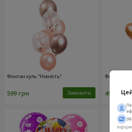
Фонтан куль "Ніжність"
Фонтан куль
Цей
Замовити
Пе
еф
Зб
Інформа