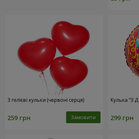
3 гелієві кульки (червоні серця)
Кулька "З 
Замовити