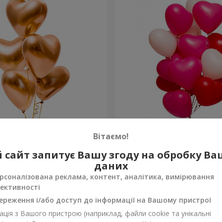
 “Golden hearts”
15 гелієвих кульок (у фор
Вітаємо!
 сайт запитує Вашу згоду на обробку В
Замовити
даних
рсоналізована реклама, контент, аналітика, вимірювання
ективності
ереження і/або доступ до інформації на Вашому пристрої
ція з Вашого пристрою (наприклад, файли cookie та унікальні