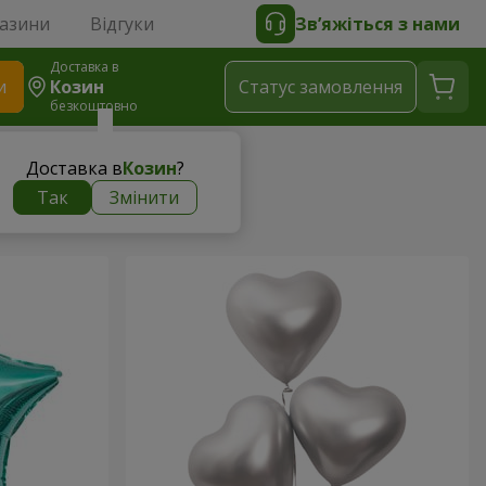
газини
Відгуки
Зв’яжіться з нами
Доставка в
и
Козин
Статус замовлення
безкоштовно
Доставка в
Козин
?
Так
Змінити