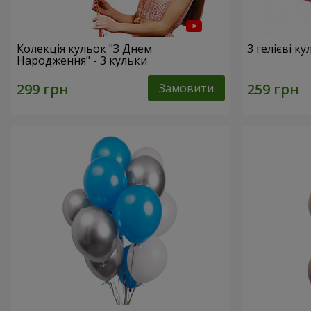
Колекція кульок "З Днем
3 гелієві к
Народження" - 3 кульки
Замовити