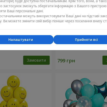
ікатори) буде доступна постачальникам. Крім того, вони, а тако
бо застосунок зможуть зберігати інформацію з Вашого пристрою
ти Ваші персональні дані.
постачальники можуть використовувати Ваші дані на підставі зак
у. Ви можете змінити свій вибір пізніше через посилання внизу ст
Налаштувати
Прийняти всі
льок "Фламінго" - 9
Кульки "Цифри"
Замовити