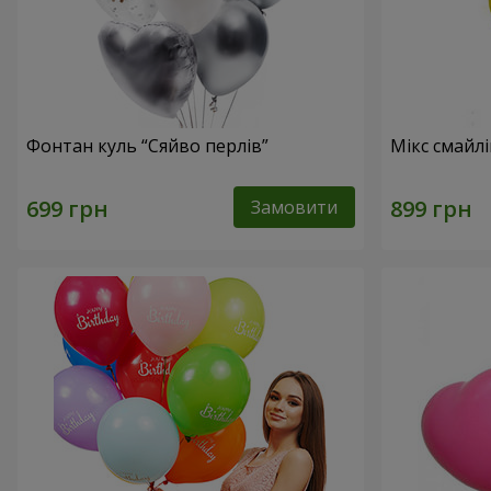
Фонтан куль “Сяйво перлів”
Мікс смайл
Замовити