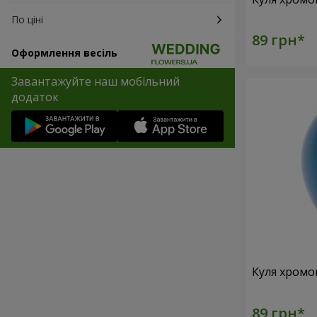
По ціні
Оформлення весіль
Завантажуйте наш мобільний
додаток
Куля хромо