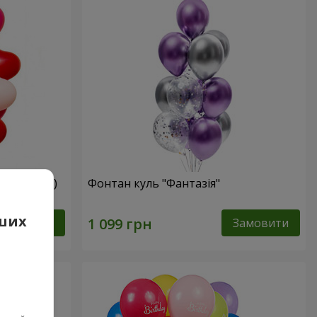
мі сердець)
Фонтан куль "Фантазія"
аших
Замовити
Замовити