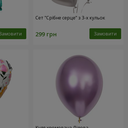
Сет "Срібне серце" з 3-х кульок
Замовити
Замовити
Куля хромована Лілова