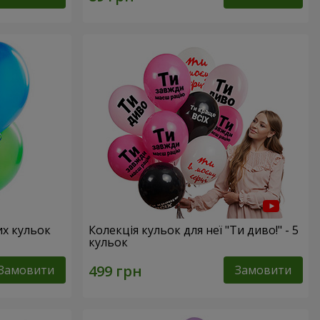
их кульок
Колекція кульок для неї "Ти диво!" - 5
кульок
Замовити
Замовити