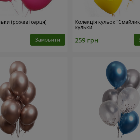
ульки (рожеві серця)
Колекція кульок "Смайлики
кульки
Замовити