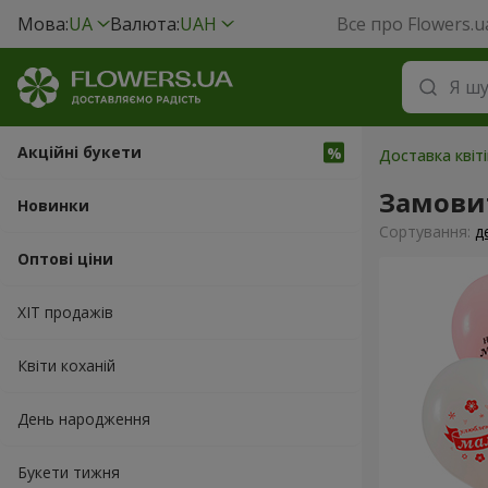
Мова:
UA
Валюта:
UAH
Все про Flowers.u
Акційні букети
Доставка квіті
Замовит
Новинки
Сортування:
д
Оптові ціни
ХІТ продажів
Квіти коханій
День народження
Букети тижня