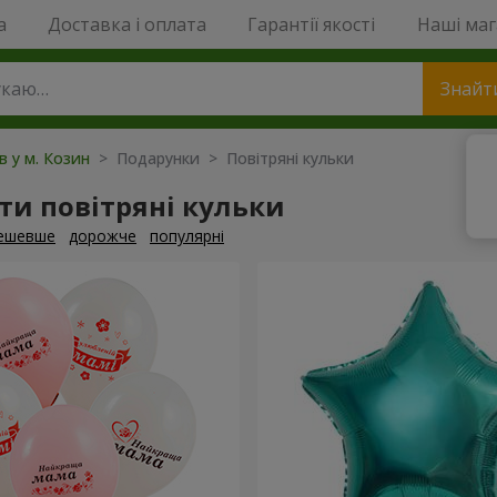
a
Доставка і оплата
Гарантії якості
Наші ма
Знайт
в у м. Козин
> Подарунки > Повітряні кульки
и повітряні кульки
ешевше
дорожче
популярні