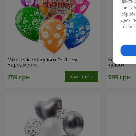
ідентиф
сайт а
обробля
Деякі 
інтерес
Мікс гелієвих кульок "З Днем
Колекція ку
Народження"
кульок
Замовити