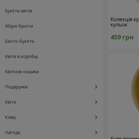
Букети квітів
Колекція ку
кульок
Збірні букети
Бенто-букети
Квіти в коробці
Квіткові кошики
Подарунки
Квіти
Кому
Нагода
Куля хромо