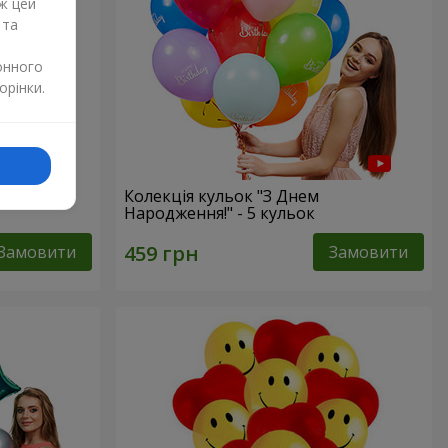
ж цей
 та
онного
орінки.
Колекція кульок "З Днем
Народження!" - 5 кульок
Замовити
Замовити