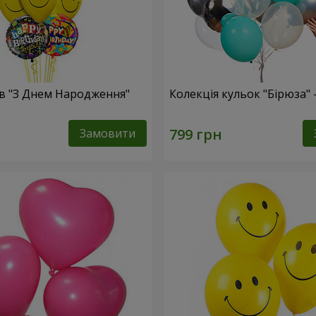
ів "З Днем Народження"
Колекція кульок "Бірюза" 
Замовити