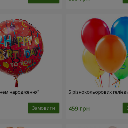
Днем народження"
5 різнокольорових гелієв
Замовити