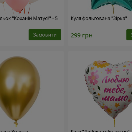
льок "Коханій Матусі!" - 5
Куля фольгована "Зірка"
Замовити
вана Золото
Куля "Люблю тебе, мамо"