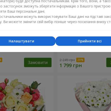
ікатори) буде доступна постачальникам. Крім того, вони, а тако
бо застосунок зможуть зберігати інформацію з Вашого пристрою
ти Ваші персональні дані.
постачальники можуть використовувати Ваші дані на підставі зак
у. Ви можете змінити свій вибір пізніше через посилання внизу ст
Налаштувати
Прийняти всі
оханий сад"
Композиція "Charlotte"
2 249 грн
Замовити