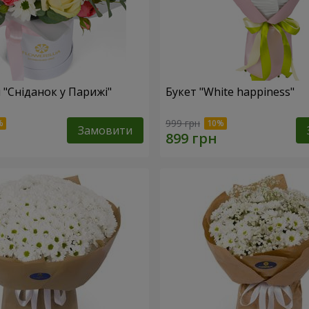
 "Сніданок у Парижі"
Букет "White happiness"
999 грн
Замовити