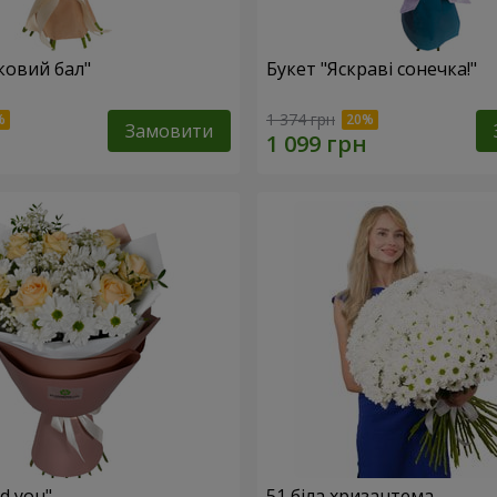
ковий бал"
Букет "Яскраві сонечка!"
1 374 грн
Замовити
ed you"
51 біла хризантема