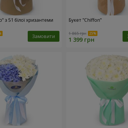
o" з 51 білої хризантеми
Букет "Chiffon"
1 865 грн
Замовити