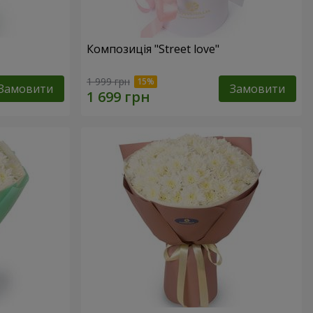
Композиція "Street love"
1 999 грн
Замовити
Замовити