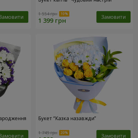
1 554 грн
Замовити
Замовити
народження
Букет “Казка назавжди”
1 749 грн
Замовити
Замовити