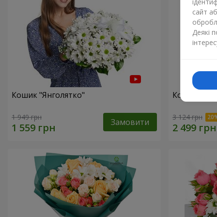
ідентиф
сайт а
обробля
Деякі 
інтерес
Кошик "Янголятко"
Кошик "Зак
1 949 грн
3 124 грн
Замовити