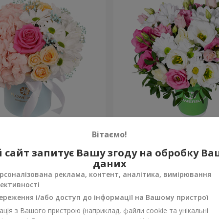
робці "Щастя не оминеш"
Композиція “Промінчики в
Вітаємо!
954 грн
 сайт запитує Вашу згоду на обробку В
Замовити
даних
рсоналізована реклама, контент, аналітика, вимірювання
ективності
ереження і/або доступ до інформації на Вашому пристрої
ція з Вашого пристрою (наприклад, файли cookie та унікальні