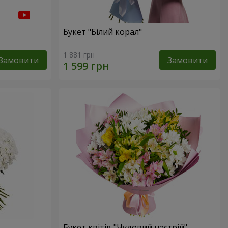
Букет "Білий корал"
1 881 грн
Замовити
Замовити
Букет квітів "Чудовий настрій"