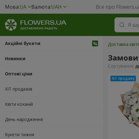
Мова:
UA
Валюта:
UAH
Все про Flowers.u
Акційні букети
Доставка квіті
Замови
Новинки
Сортування:
д
Оптові ціни
ХІТ продажів
Квіти коханій
День народження
Букети тижня