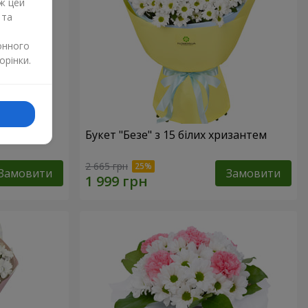
ж цей
 та
онного
орінки.
Букет "Безе" з 15 білих хризантем
2 665 грн
Замовити
Замовити