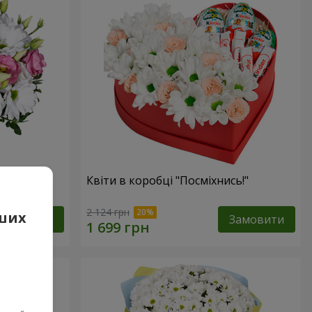
 очах”
Квіти в коробці "Посміхнись!"
2 124 грн
аших
Замовити
Замовити