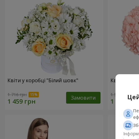
Квіти у коробці "Білий шовк"
Квіти в ко
1 716 грн
1 599 грн
Цей
Замовити
Пе
еф
Зб
Інформа