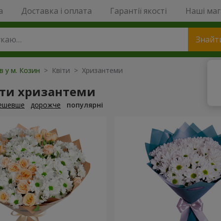
a
Доставка і оплата
Гарантії якості
Наші ма
Знайт
в у м. Козин
> Квіти > Хризантеми
ти хризантеми
ешевше
дорожче
популярні