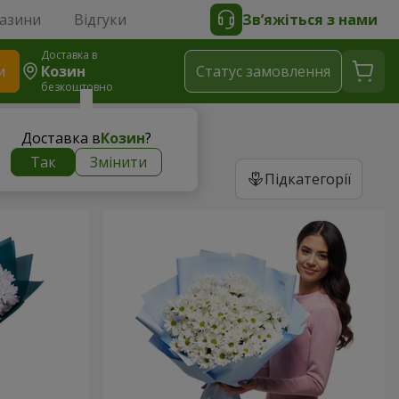
газини
Відгуки
Зв’яжіться з нами
Доставка в
и
Козин
Статус замовлення
безкоштовно
Доставка в
Козин
?
Так
Змінити
Підкатегорії