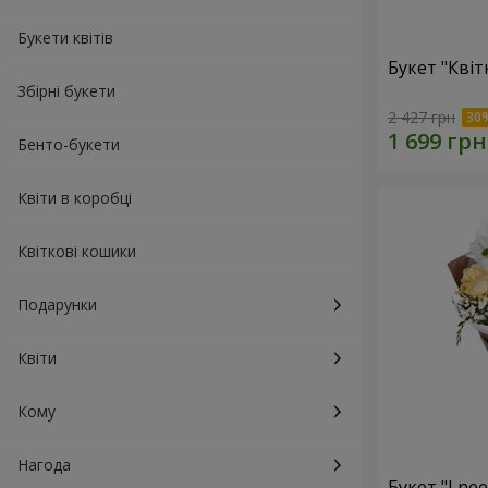
Букети квітів
Букет "Квіт
Збірні букети
2 427 грн
Бенто-букети
Квіти в коробці
Квіткові кошики
Подарунки
Квіти
Кому
Нагода
Букет "I ne