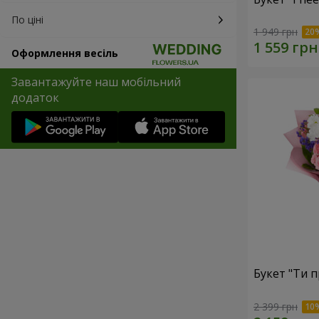
По ціні
1 949 грн
Оформлення весіль
Завантажуйте наш мобільний
додаток
Букет "Ти п
2 399 грн