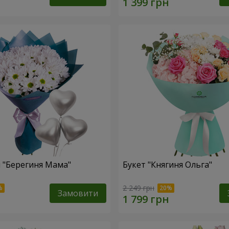
 "Берегиня Мама"
Букет "Княгиня Ольга"
2 249 грн
Замовити