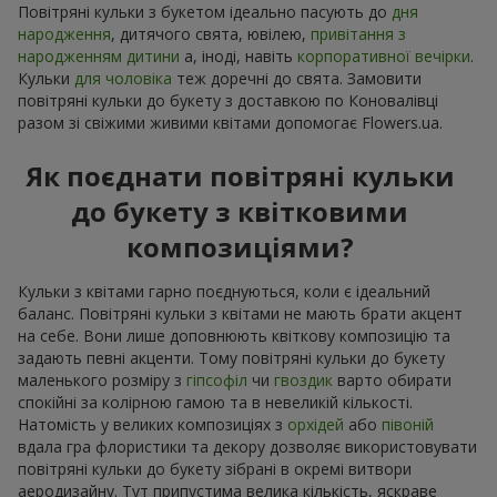
Повітряні кульки з букетом ідеально пасують до
дня
народження
, дитячого свята, ювілею,
привітання з
народженням дитини
а, іноді, навіть
корпоративної вечірки
.
Кульки
для чоловіка
теж доречні до свята. Замовити
повітряні кульки до букету з доставкою по Коновалівці
разом зі свіжими живими квітами допомогає Flowers.ua.
Як поєднати повітряні кульки
до букету з квітковими
композиціями?
Кульки з квітами гарно поєднуються, коли є ідеальний
баланс. Повітряні кульки з квітами не мають брати акцент
на себе. Вони лише доповнюють квіткову композицію та
задають певні акценти. Тому повітряні кульки до букету
маленького розміру з
гіпсофіл
чи
гвоздик
варто обирати
спокійні за колірною гамою та в невеликій кількості.
Натомість у великих композиціях з
орхідей
або
півоній
вдала гра флористики та декору дозволяє використовувати
повітряні кульки до букету зібрані в окремі витвори
аеродизайну. Тут припустима велика кількість, яскраве