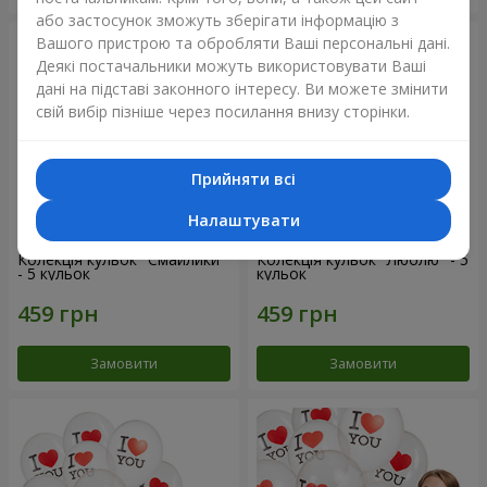
або застосунок зможуть зберігати інформацію з
Вашого пристрою та обробляти Ваші персональні дані.
Деякі постачальники можуть використовувати Ваші
дані на підставі законного інтересу. Ви можете змінити
свій вибір пізніше через посилання внизу сторінки.
Прийняти всі
Налаштувати
Колекція кульок "Смайлики"
Колекція кульок "Люблю" - 5
- 5 кульок
кульок
Замовити
Замовити