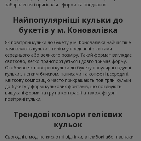
забарвлення і оригінальні форми та поєднання.
Найпопулярніші кульки до
букетів у м. Коновалівка
Як повітряні кульки до букету у м. Коновалівка найчастіше
замовляють кульки з гелієм у поєднанні з квітами
середнього або великого розміру. Такий формат виглядає
святково, легко транспортується і довго тримає форму.
Особливо як повітряні кульки до букету популярні надувні
кульки з легким блиском, написами та конфеті всередині.
Квіткову композицію часто прикрашають повітряні кульки
до букету у формі кулькових фонтанів, що поєднують
вишукані форми та гру на контрасті а також фігурні
повітряні кульки.
Трендові кольори гелієвих
кульок
Сьогодні в моді не кислотні відтінки, а глибокі або, навпаки,