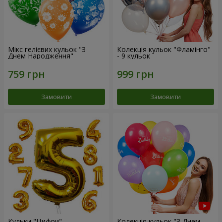
Мікс гелієвих кульок "З
Колекція кульок "Фламінго"
Днем Народження"
- 9 кульок
Замовити
Замовити
Кульки "Цифри"
Колекція кульок "З Днем