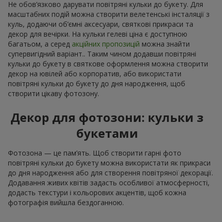
Не обов’язково дарувати повітряні кульки до букету. Для
масштабних подій можна створити велетенські інсталяції з
куль, додаючи об’ємні аксесуари, святкові прикраси та
декор для вечірки. На кульки гелеві ціна є доступною
багатьом, а серед
акційних пропозицій
можна знайти
супервигідний варіант.. Таким чином додавши повітряні
кульки до букету в святкове оформлення можна створити
декор на ювілей або корпоратив, або використати
повітряні кульки до букету до дня народження, щоб
створити цікаву фотозону.
Декор для фотозони: кульки з
букетами
Фотозона — це пам’ять. Щоб створити гарні фото
повітряні кульки до букету можна використати як прикраси
до дня народження або для створення повітряної декорації.
Додавання живих квітів задасть особливої атмосферності,
додасть текстури і кольорових акцентів, щоб кожна
фотографія вийшла бездоганною.