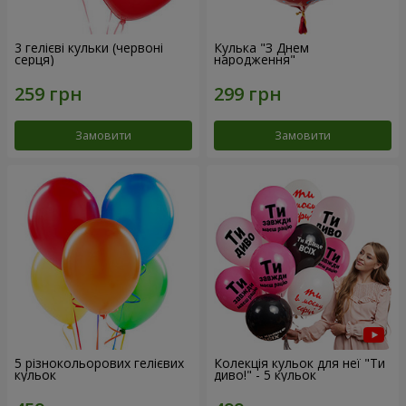
3 гелієві кульки (червоні
Кулька "З Днем
серця)
народження"
Замовити
Замовити
5 різнокольорових гелієвих
Колекція кульок для неї "Ти
кульок
диво!" - 5 кульок