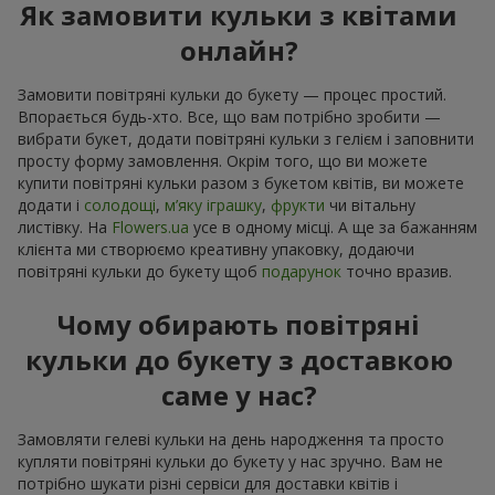
Як замовити кульки з квітами
онлайн?
Замовити повітряні кульки до букету — процес простий.
Впорається будь-хто. Все, що вам потрібно зробити —
вибрати букет, додати повітряні кульки з гелієм і заповнити
просту форму замовлення. Окрім того, що ви можете
купити повітряні кульки разом з букетом квітів, ви можете
додати і
солодощі
,
м’яку іграшку
,
фрукти
чи вітальну
листівку. На
Flowers.ua
усе в одному місці. А ще за бажанням
клієнта ми створюємо креативну упаковку, додаючи
повітряні кульки до букету щоб
подарунок
точно вразив.
Чому обирають повітряні
кульки до букету з доставкою
саме у нас?
Замовляти гелеві кульки на день народження та просто
купляти повітряні кульки до букету у нас зручно. Вам не
потрібно шукати різні сервіси для доставки квітів і