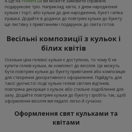
А ще на
Flowers.ua
ви можете замовити справжнє
подарункове тріо. Наприклад: квіти, з днем народження
кульки і торт; або кульки до дня народження, букет і м’яка
іграшка. Додайте в доданок до повітряні кульки до букету
ще листівку з привітанням і подарунок до свята готов.
Весільні композиції з кульок і
білих квітів
Оскільки ціна гелевої кульки є доступною, то чому б не
купити гелеві кульки, як комплект до весілля. Це можуть
бути повітряні кульки до букету привітання або композиція
для створення декоративного оформлення. Підійдуть для
такої урочистої події кульки гелієві світлих відтінків,
повітряна декорація з кульок або стильне оздоблення для
залу. Додайте повітряні кульки до букету і зробіть так, щоб
оформлення весілля виглядало легко й сучасно.
Оформлення свят кульками та
квітами