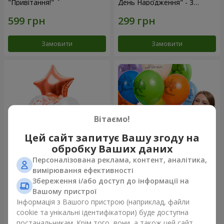
"Привітання!"
День Народження" - 3
кульки
Замовити
Замовити
Вітаємо!
Цей сайт запитує Вашу згоду на
обробку Ваших даних
Персоналізована реклама, контент, аналітика,
Фонтан куль “Світ чудес”
Коллекция шариков "День
вимірювання ефективності
рождения" (с Тедди)
Збереження і/або доступ до інформації на
Вашому пристрої
Інформація з Вашого пристрою (наприклад, файли
cookie та унікальні ідентифікатори) буде доступна
Замовити
Замовити
постачальникам. Крім того, вони, а також цей сайт