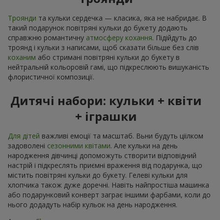
Троянди
та кульки сердечка — класика, яка не набридає. В
такий подарунок повітряні кульки до букету додають
справжню романтичну
атмосферу кохання
. Підійдуть до
троянд і кульки з написами, щоб сказати більше без слів
коханим
або стримані повітряні кульки до букету в
нейтральній кольоровій гамі, що підкреслюють вишуканість
флористичної композиції.
Дитячі набори: кульки + квіти
+ іграшки
Для дітей
важливі емоції та масштаб. Вьни будуть ціілком
задоволені
сезонними квітами
. Але кульки на день
народження дівчинці допоможуть створити відповідний
настрій і підкреслять приємні враження від подарунка, що
містить повітряні кульки до букету. Гелеві кульки для
хлопчика також дуже доречні. Навіть найпростіша машинка
або подарунковий конверт заграє іншими фарбами, коли до
нього додадуть набір кульок на день народження.