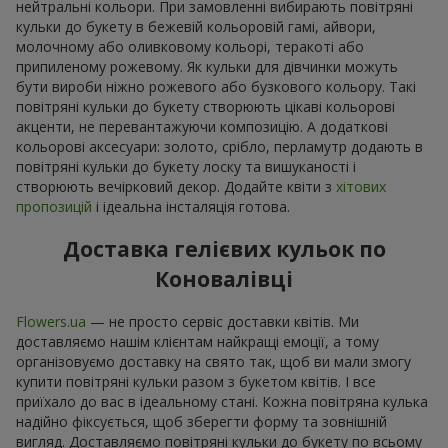
нейтральні кольори. При замовленні вибирають повітряні
кульки до букету в бежевій кольоровій гамі, айвори,
молочному або оливковому кольорі, теракоті або
припиленому рожевому. Як кульки для дівчинки можуть
бути вироби ніжно рожевого або бузкового кольору. Такі
повітряні кульки до букету створюють цікаві кольорові
акценти, не перевантажуючи композицію. А додаткові
кольорові аксесуари: золото, срібло, перламутр додають в
повітряні кульки до букету лоску та вишуканості і
створюють вечірковий декор. Додайте квіти з
хітових
пропозицій
і ідеальна інсталяція готова.
Доставка гелієвих кульок по
Коновалівці
Flowers.ua
— не просто сервіс доставки квітів. Ми
доставляємо нашім клієнтам найкращі емоції, а тому
організовуємо доставку на свято так, щоб ви мали змогу
купити повітряні кульки разом з букетом квітів. І все
приїхало до вас в ідеальному стані. Кожна повітряна кулька
надійно фіксується, щоб зберегти форму та зовнішній
вигляд. Доставляємо повітряні кульки до букету по всьому