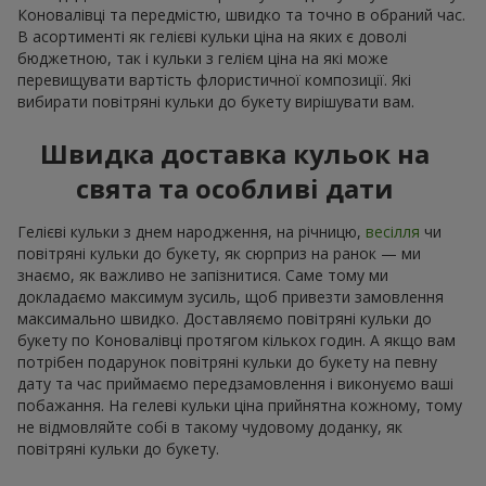
Коновалівці та передмістю, швидко та точно в обраний час.
В асортименті як гелієві кульки ціна на яких є доволі
бюджетною, так і кульки з гелієм ціна на які може
перевищувати вартість флористичної композиції. Які
вибирати повітряні кульки до букету вирішувати вам.
Швидка доставка кульок на
свята та особливі дати
Гелієві кульки з днем народження, на річницю,
весілля
чи
повітряні кульки до букету, як сюрприз на ранок — ми
знаємо, як важливо не запізнитися. Саме тому ми
докладаємо максимум зусиль, щоб привезти замовлення
максимально швидко. Доставляємо повітряні кульки до
букету по Коновалівці протягом кількох годин. А якщо вам
потрібен подарунок повітряні кульки до букету на певну
дату та час приймаємо передзамовлення і виконуємо ваші
побажання. На гелеві кульки ціна прийнятна кожному, тому
не відмовляйте собі в такому чудовому доданку, як
повітряні кульки до букету.