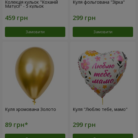
Колекція кульок "Коханій
Куля фольгована "Зірка"
Матусі!" - 5 кульок
Замовити
Замовити
Куля хромована Золото
Куля "Люблю тебе, мамо"