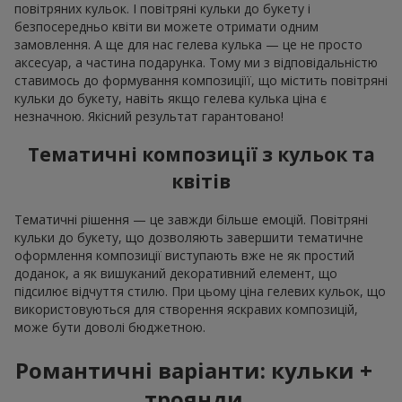
повітряних кульок. І повітряні кульки до букету і
безпосередньо квіти ви можете отримати одним
замовлення. А ще для нас гелева кулька — це не просто
аксесуар, а частина подарунка. Тому ми з відповідальністю
ставимось до формування композиціїї, що містить повітряні
кульки до букету, навіть якщо гелева кулька ціна є
незначною. Якісний результат гарантовано!
Тематичні композиції з кульок та
квітів
Тематичні рішення — це завжди більше емоцій. Повітряні
кульки до букету, що дозволяють завершити тематичне
оформлення композиції виступають вже не як простий
доданок, а як вишуканий декоративний елемент, що
підсилює відчуття стилю. При цьому ціна гелевих кульок, що
використовуються для створення яскравих композицій,
може бути доволі бюджетною.
Романтичні варіанти: кульки +
троянди