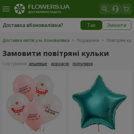
Доставка в
Коновалівка
?
Так
Змінити
Доставка в
Коновалівка
|
945 грн
Доставка квітів у м. Коновалівка
> Подарунки > Повітряні кул
Замовити повітряні кульки
Сортування:
дешевше
дорожче
популярні