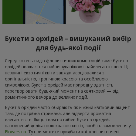
Букети з орхідей – вишуканий вибір
для будь-якої події
Серед сотень видів флористичних композицій саме букет з
орхідей вважається найвишуканішою і найелегантнішою. Ці
незвичні екзотичні квіти завжди асоціювалися з
оригінальністю, тропічною красою та особливою
символікою. Букет з орхідей має природну здатність
перетворювати будь-який момент на святковий — від
романтичного вечора до великих подій.
Букет з орхідей часто обирають як ніжний квітковий акцент
там, де потрібна стримана, але відверта ароматна
елегантність. Якщо і вам потрібен букет з орхідей,
наповнений делікатною красою квітів, зробіть замовлення у
Flowers.ua
. Тут ви можете придбати квіткові витончені