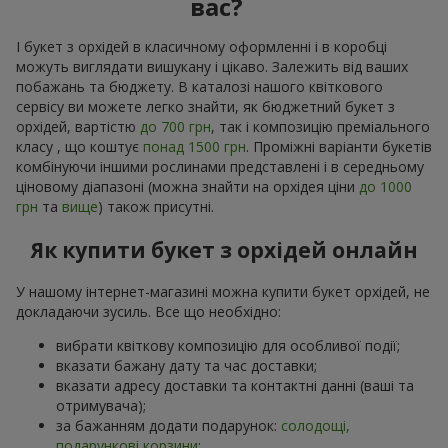
вас?
І букет з орхідей в класичному оформленні і в коробці
можуть виглядати вишукану і цікаво. Залежить від ваших
побажань та бюджету. В каталозі нашого квіткового
сервісу ви можете легко знайти, як бюджетний букет з
орхідей, вартістю
до 700 грн
, так і композицію преміального
класу , що коштує
понад 1500 грн
. Проміжні варіанти букетів
комбінуючи іншими рослинами представлені і в середньому
ціновому діапазоні (можна знайти на орхідея ціни
до 1000
грн
та
вище
) також присутні.
Як купити букет з орхідей онлайн
У нашому інтернет-магазині можна купити букет орхідей, не
докладаючи зусиль. Все що необхідно:
вибрати квіткову композицію для особливої події;
вказати бажану дату та час доставки;
вказати адресу доставки та контактні данні (ваші та
отримувача);
за бажанням додати подарунок:
солодощі,
подарункові корзини
;