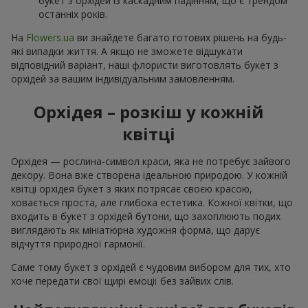
букет з орхідей із каскадним падінням, що є трендом
останніх років.
На
Flowers.ua
ви знайдете багато готових рішень на будь-
які випадки життя. А якщо не зможете відшукати
відповідний варіант, наші флористи виготовлять букет з
орхідей за вашим індивідуальним замовленням.
Орхідея – розкіш у кожній
квітці
Орхідея — рослина-символ краси, яка не потребує зайвого
декору. Вона вже створена ідеальною природою. У кожній
квітці орхідея букет з яких потрясає своєю красою,
ховається проста, але глибока естетика. Кожної квітки, що
входить в букет з орхідей бутони, що захоплюють подих
виглядають як мініатюрна художня форма, що дарує
відчуття природної гармонії.
Саме тому букет з орхідей є чудовим вибором для тих, хто
хоче передати свої щирі емоції без зайвих слів.