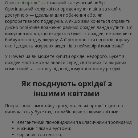
Оливкові орхідеї
— стильний та сучасний вибір.
Оригінальний колір квітки орхідея купити ціна за який є
доступною — ідеальна для побачення або, як
корпоративного подарунка. А якщо вам хочеться справити
дійсно особливе враження радимо орхідея ванда купити. Ця
вишукана квітка, що входить в букет з орхідей, не залишить
байдужою жодну людину. А її різноманіття відтінків порадує
око і додасть яскравих акцентів в неймовірні композиції.
У Flowers.ua ви можете купити орхідеї недорого. Букет з
орхідей часто можна знайти серед святкових та акційних
композицій, а також у відповідному квітковому розділі.
Як поєднують орхідеї з
іншими квітами
Попри свою самостійну красу, маленькі орхідеї ефектно
виглядають у букетах, в комбінаціях з іншими квітами:
елегантними піоновидними та класичними трояндами;
ніжними гілками еустоми;
чарівною гортензією;