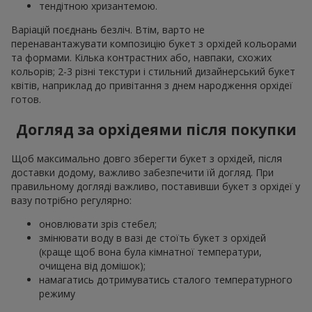
тендітною хризантемою.
Варіацій поєднань безліч. Втім, варто не
перенавантажувати композицію букет з орхідей кольорами
та формами. Кілька контрастних або, навпаки, схожих
кольорів; 2-3 різні текстури і стильний дизайнерський букет
квітів, наприклад до привітання з днем народження орхідеї
готов.
Догляд за орхідеями після покупки
Щоб максимально довго зберегти букет з орхідей, після
доставки додому, важливо забезпечити їй догляд. При
правильному догляді важливо, поставивши букет з орхідеї у
вазу потрібно регулярно:
оновлювати зріз стебел;
змінювати воду в вазі де стоїть букет з орхідей
(краще щоб вона була кімнатної температури,
очищена від домішок);
намагатись дотримуватись сталого температурного
режиму