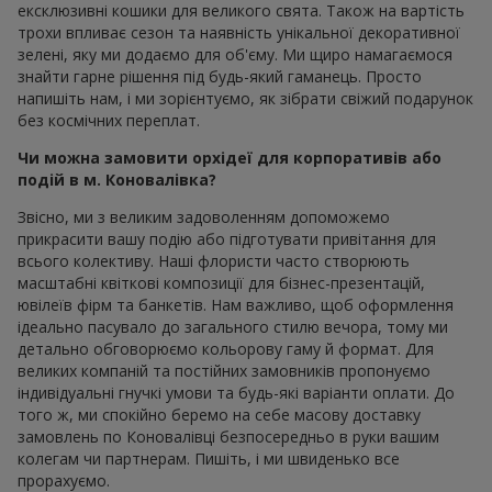
ексклюзивні кошики для великого свята. Також на вартість
трохи впливає сезон та наявність унікальної декоративної
зелені, яку ми додаємо для об'єму. Ми щиро намагаємося
знайти гарне рішення під будь-який гаманець. Просто
напишіть нам, і ми зорієнтуємо, як зібрати свіжий подарунок
без космічних переплат.
Чи можна замовити орхідеї для корпоративів або
подій в м. Коновалівка?
Звісно, ми з великим задоволенням допоможемо
прикрасити вашу подію або підготувати привітання для
всього колективу. Наші флористи часто створюють
масштабні квіткові композиції для бізнес-презентацій,
ювілеїв фірм та банкетів. Нам важливо, щоб оформлення
ідеально пасувало до загального стилю вечора, тому ми
детально обговорюємо кольорову гаму й формат. Для
великих компаній та постійних замовників пропонуємо
індивідуальні гнучкі умови та будь-які варіанти оплати. До
того ж, ми спокійно беремо на себе масову доставку
замовлень по Коновалівці безпосередньо в руки вашим
колегам чи партнерам. Пишіть, і ми швиденько все
прорахуємо.