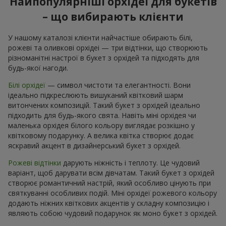
Найпопулярніші орхідеї для букетів
– що вибирають клієнти
У нашому каталозі клієнти найчастіше обирають білі,
рожеві та оливкові орхідеі — три відтінки, що створюють
різноманітні настрої в букет з орхідей та підходять для
будь-якої нагоди.
Білі орхідеї
— символ чистоти та елегантності. Вони
ідеально підкреслюють вишуканий квітковий шарм
витончених композицій. Такий букет з орхідей ідеально
підходить для будь-якого свята. Навіть міні орхідея чи
маленька орхідея білого кольору виглядає розкішно у
квітковому подарунку. А велика квітка створює додає
яскравий акцент в дизайнерський букет з орхідей.
Рожеві відтінки
дарують ніжність і теплоту. Це чудовий
варіант, щоб дарувати всім дівчатам. Такий букет з орхідей
створює романтичний настрій, який особливо цінують при
святкуванні особливих подій. Міні орхідеї рожевого кольору
додають ніжних квіткових акцентів у складну композицію і
являють собою чудовий подарунок як моно букет з орхідей.