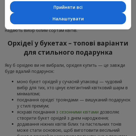
особливої події: річниць,
побачень
,
днів народження
та
Прийняти всі
навіть
бізнес-привітань
.
Для романтики обирають ніжну екзотику — букет з орхідей
Налаштувати
в рожевих та фіолетових тонах. Для
весільних букетів
надають вибір білим сортам квітів.
Орхідеї у букетах – топові варіанти
для стильного подарунка
Яку б орхідею ви не вибрали, орхідея купить — це завжди
буде вдалий подарунок:
моно букет орхідей у сучасній упаковці — чудовий
вибір для тих, хто цінує елегантний квітковий шарм в
мінімалізмі;
поєднання орхідеї трояндами — вишуканий подарунок
у стилі преміум;
яскраві поєднання
з сезонними квітами
дозволяє
створити букет орхідей з днем народження;
додавання ніжних квітів білих та пастельних тонів
може стати основою, щоб виготовити весільний