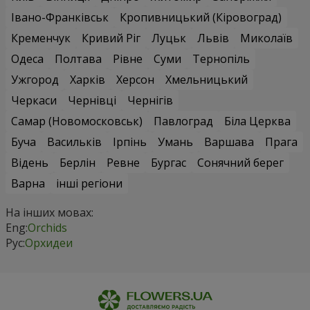
Івано-Франківськ
Кропивницький (Кіровоград)
Кременчук
Кривий Ріг
Луцьк
Львів
Миколаїв
Одеса
Полтава
Рівне
Суми
Тернопіль
Ужгород
Харків
Херсон
Хмельницький
Черкаси
Чернівці
Чернігів
Самар (Новомосковськ)
Павлоград
Біла Церква
Буча
Васильків
Ірпінь
Умань
Варшава
Прага
Відень
Берлін
Ревне
Бургас
Сонячний берег
Варна
інші регіони
На інших мовах:
Eng:
Orchids
Рус:
Орхидеи