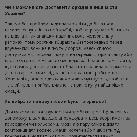
Чи є можливість доставити орхідеї в інші міста
України?
Так, ми без проблем надсилаємо квіти до багатьох
населених пунктів по всій країні, щоб ви радували близьких
на відстані. Ми знайшли надійних колег-флористів у
регіонах, тому рослини збирають безпосередньо перед
врученням і вони не в'януть у дорозі. Увесь список
доступних міст можна глянути на окремій сторінці сайту або
просто уточнити у нашого менеджера. Головне пам’ятайте,
що терміни доставки в інші області та правила оформлення
дещо відрізняються від нашої стандартної роботи по
Коновалівці. Але ми докладемо максимум зусиль, щоб ваш
теплий привіт приїхав вчасно та приніс купу найщиріших
емоцій.
Як вибрати подарунковий букет з орхідей?
Для максимальної зручності ми зробили прості фільтри, які
допоможуть вам швидко впорядкувати весь асортимент за
приводами чи кольорами. Можна в пару кліків відсіяти
композиції для коханої, мами, колеги або підібрати під
конкретний бюджет. Якщо очі розбігаються і важко