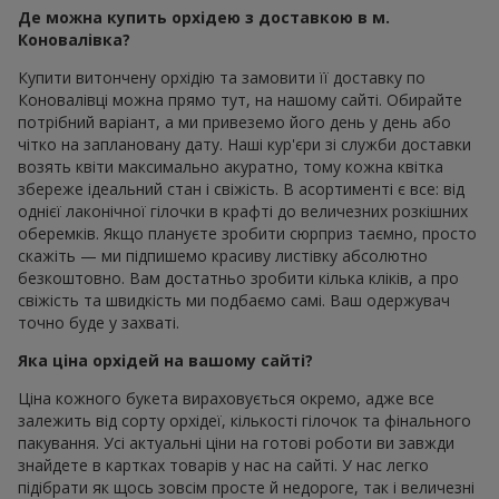
Де можна купить орхідею з доставкою в м.
Коновалівка?
Купити витончену орхідію та замовити її доставку по
Коновалівці можна прямо тут, на нашому сайті. Обирайте
потрібний варіант, а ми привеземо його день у день або
чітко на заплановану дату. Наші кур'єри зі служби доставки
возять квіти максимально акуратно, тому кожна квітка
збереже ідеальний стан і свіжість. В асортименті є все: від
однієї лаконічної гілочки в крафті до величезних розкішних
оберемків. Якщо плануєте зробити сюрприз таємно, просто
скажіть — ми підпишемо красиву листівку абсолютно
безкоштовно. Вам достатньо зробити кілька кліків, а про
свіжість та швидкість ми подбаємо самі. Ваш одержувач
точно буде у захваті.
Яка ціна орхідей на вашому сайті?
Ціна кожного букета вираховується окремо, адже все
залежить від сорту орхідеї, кількості гілочок та фінального
пакування. Усі актуальні ціни на готові роботи ви завжди
знайдете в картках товарів у нас на сайті. У нас легко
підібрати як щось зовсім просте й недороге, так і величезні