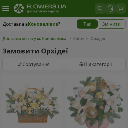
Доставка в
Коновалівка
?
Так
Змінити
Доставка в
Коновалівка
|
945 грн
Доставка квітів у м. Коновалівка
> Квіти > Орхідеї
Замовити Орхідеї
Сортування
Підкатегорії