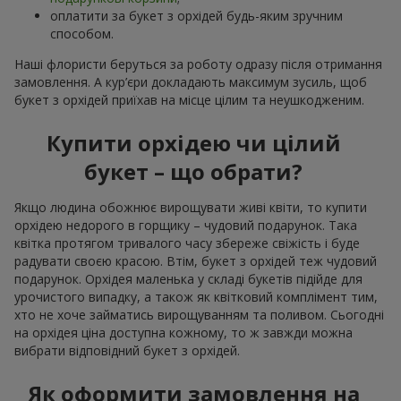
оплатити за букет з орхідей будь-яким зручним
способом.
Наші флористи беруться за роботу одразу після отримання
замовлення. А кур’єри докладають максимум зусиль, щоб
букет з орхідей приїхав на місце цілим та неушкодженим.
Купити орхідею чи цілий
букет – що обрати?
Якщо людина обожнює вирощувати живі квіти, то купити
орхідею недорого в горщику – чудовий подарунок. Така
квітка протягом тривалого часу збереже свіжість і буде
радувати своєю красою. Втім, букет з орхідей теж чудовий
подарунок. Орхідея маленька у складі букетів підійде для
урочистого випадку, а також як квітковий комплімент тим,
хто не хоче займатись вирощуванням та поливом. Сьогодні
на орхідея ціна доступна кожному, то ж завжди можна
вибрати відповідний букет з орхідей.
Як оформити замовлення на