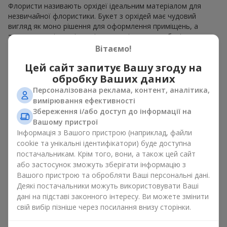
Флористи називають орхідеї ідеальним матеріалом для
незвичайної флористики. Букет з орхідей має чудовий
вигляд як моно рішення для оформлення приміщень, а
також як варіант міксу з іншими квітами, що зберігає свою
виразність у будь-якому форматі. Завдяки своїй структурі
Вітаємо!
орхідея дозволяє створювати композиції у класичному,
Цей сайт запитує Вашу згоду на
мінімалістичному або сучасному стилі. Букет з орхідей
виглядає ефектно як у камерних, так і в масштабних
обробку Ваших даних
роботах, а її розкішні суцвіття легко стають центральним
Персоналізована реклама, контент, аналітика,
елементом композиції букет з орхідей. Залежно від
вимірювання ефективності
оформлення і сорту рослин різниться на орхідеї ціна.
Збереження і/або доступ до інформації на
Зважайте на це перш ніж замовити букет з орхідей.
Вашому пристрої
Інформація з Вашого пристрою (наприклад, файли
Кому дарують орхідеї?
cookie та унікальні ідентифікатори) буде доступна
постачальникам. Крім того, вони, а також цей сайт
Букет з орхідей універсальний і може підійти будь-кому. Їх
або застосунок зможуть зберігати інформацію з
дарують
коханим жінками
,
мамі
,
дівчині
,
дружині
, сестрі,
Вашого пристрою та обробляти Ваші персональні дані.
подрузі,
колезі
або
бізнес-партнеру
. Сьогодні можна орхідеї
Деякі постачальники можуть використовувати Ваші
купити недорого, а тому шансів зробити бажаний
дані на підставі законного інтересу. Ви можете змінити
подарунок стає ще більше.
свій вибір пізніше через посилання внизу сторінки.
Букет з орхідей — ідеальна квіткова композиція для