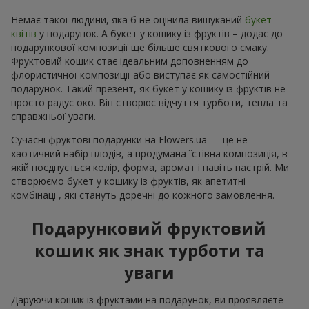
Немає такої людини, яка б не оцінила вишуканий
букет
квітів
у подарунок. А букет у кошику із фруктів – додає до
подарункової композиції ще більше святкового смаку.
Фруктовий кошик стає ідеальним доповненням до
флористичної композиції або виступає як самостійний
подарунок. Такий презент, як букет у кошику із фруктів не
просто радує око. Він створює відчуття турботи, тепла та
справжньої уваги.
Сучасні фруктові подарунки на Flowers.ua — це не
хаотичний набір плодів, а продумана їстівна композиція, в
якій поєднується колір, форма, аромат і навіть настрій. Ми
створюємо букет у кошику із фруктів, як апетитні
комбінації, які стануть доречні до кожного замовлення.
Подарунковий фруктовий
кошик як знак турботи та
уваги
Даруючи кошик із фруктами на подарунок, ви проявляєте