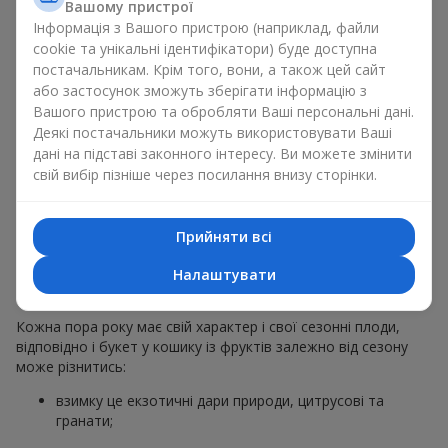
Вашому пристрої
звичайний букет у кошику із фруктів на гастрономічний
Інформація з Вашого пристрою (наприклад, файли
подарунок. Ми у компанії
Flowers.ua
завжди дотримуємося
cookie та унікальні ідентифікатори) буде доступна
побажань клієнта, створюючи декор. При формуванні
постачальникам. Крім того, вони, а також цей сайт
композиції букет у кошику із фруктів використовуються
або застосунок зможуть зберігати інформацію з
натуральні матеріали, продумана упаковка смаку, і звісно
Вашого пристрою та обробляти Ваші персональні дані.
відповідні до події декоративні елементи.
Деякі постачальники можуть використовувати Ваші
За бажанням клієнта кошик фруктів може бути оформлений
дані на підставі законного інтересу. Ви можете змінити
у прозорій плівці або стильній коробці — завжди зі
свій вибір пізніше через посилання внизу сторінки.
святковою подачею, яка виглядає охайно й
презентабельно.
Прийняти всі
Тематичні фруктові
Налаштувати
композиції для свят та сезонів
Кожна пора року має свій характер і свої сезонні плоди,
відповідно і букет у кошику із фруктів залежно від сезону
може різнитись:
взимку це екзотичні дари природи, цитрусові та
гранати;