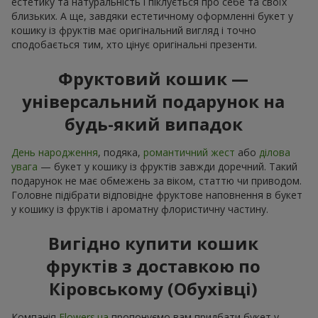
естетику та натуральність і піклується про себе та своїх
близьких. А ще, завдяки естетичному оформленні букет у
кошику із фруктів має оригінальний вигляд і точно
сподобається тим, хто цінує оригінальні презенти.
Фруктовий кошик —
універсальний подарунок на
будь-який випадок
День народження
, подяка,
романтичний жест
або
ділова
увага
— букет у кошику із фруктів завжди доречний. Такий
подарунок не має обмежень за віком, статтю чи приводом.
Головне підібрати відповідне фруктове наповнення в букет
у кошику із фруктів і ароматну флористичну частину.
Вигідно купити кошик
фруктів з доставкою по
Кіровському (Обухівці)
Компанія
Flowers.ua
пропонуємо вам придбати букет у