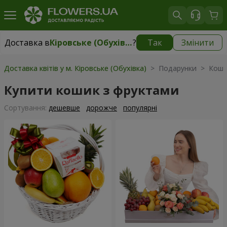
Доставка в
Кіровське (Обухівка)
?
Так
Змінити
Доставка в
Кіровське (Обухівка)
|
безкоштовно
Доставка квітів у м. Кіровське (Обухівка)
> Подарунки > Коши
Купити кошик з фруктами
Сортування:
дешевше
дорожче
популярні