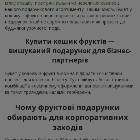
м’яку іграшку
,
повітряні кульки
чи
невеликий сувенір
з
нашого подарункового асортименту. Таким чином, букет у
кошику із фруктів перетворюється на самостійний якісний
подарунок, який не соромно представити як презент до
будь-якої урочистої події.
Купити кошик фруктів —
вишуканий подарунок для бізнес-
партнерів
Букет у кошику із фруктів можна підібрати і як їстівний
презент для колег по бізнесу. Тут підійдуть більш стримані
комбінації в класичному оформленні доповнені вишуканими
квітами: трояндами, калами, герберами.
Чому фруктові подарунки
обирають для корпоративних
заходів
Кошик фруктів Кіровське (Обухівка) дійсно популярне