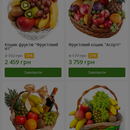
Кошик фруктів "Фруктовий
Фруктовий кошик "Асорті"
хiт"
2 732 грн
4 177 грн
Замовити
Замовити