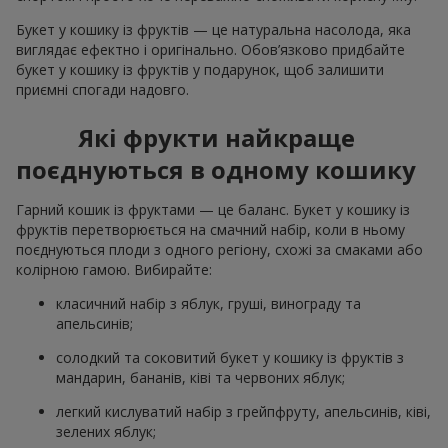
Букет у кошику із фруктів — це натуральна насолода, яка
виглядає ефектно і оригінально. Обов’язково придбайте
букет у кошику із фруктів у подарунок, щоб залишити
приємні спогади надовго.
Які фрукти найкраще
поєднуються в одному кошику
Гарний кошик із фруктами — це баланс. Букет у кошику із
фруктів перетворюється на смачний набір, коли в ньому
поєднуються плоди з одного регіону, схожі за смаками або
колірною гамою. Вибирайте:
класичний набір з яблук, груші, винограду та
апельсинів;
солодкий та соковитий букет у кошику із фруктів з
мандарин, бананів, ківі та червоних яблук;
легкий кислуватий набір з грейпфруту, апельсинів, ківі,
зелених яблук;