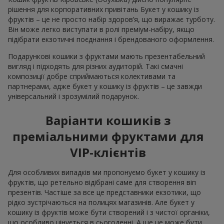
рішення для корпоративних привітань Букет у кошику із
фруктів – це не просто набір здоров’я, що виражає турботу.
Він може легко виступати в ролі преміум-набіру, якщо
підібрати екзотичні поєднання і брендованого оформлення.
Подарункові кошики з фруктами мають презентабельний
вигляд і підходять для різних аудиторій. Такі смачні
композиції добре сприймаються колективами та
партнерами, адже букет у кошику із фруктів – це завжди
універсальний і зрозумілий подарунок.
Варіанти кошиків з
преміальними фруктами для
VIP-клієнтів
Для особливих випадків ми пропонуємо букет у кошику із
фруктів, що ретельно відібрані саме для створення віп
презентів. Частіше за все це представники екзотики, що
рідко зустрічаються на полицях магазинів. Але букет у
кошику із фруктів може бути створений і з чистої органіки,
що особливо цінується в сьогоденні. А ще це може бути