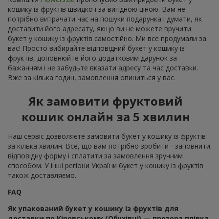
кошику із фруктів швидко і за вигідною ціною. Вам не
потрібно витрачати час на пошуки подарунка і думати, як
доставити його адресату, якщо ви не можете вручити
букет у кошику із фруктів самостійно. Ми все продумали за
вас! Просто вибирайте відповідний букет у кошику із
фруктів, доповнюйте його додатковим дарунок за
бажанням і не забудьте вказати адресу та час доставки.
Вже за кілька годин, замовлення опиниться у вас.
Як замовити фруктовий
кошик онлайн за 5 хвилин
Наш сервіс дозволяєте замовити букет у кошику із фруктів
за кілька хвилин. Все, що вам потрібно зробити - заповнити
відповідну форму і сплатити за замовлення зручним
способом. У інші регіони України букет у кошику із фруктів
також доставляємо.
FAQ
Як упакований букет у кошику із фруктів для
доставки по Кіровському (Обухівці) — прозора плівка