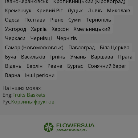
Івано-Франківськ
Кропивницький (Кіровоград)
Кременчук
Кривий Ріг
Луцьк
Львів
Миколаїв
Одеса
Полтава
Рівне
Суми
Тернопіль
Ужгород
Харків
Херсон
Хмельницький
Черкаси
Чернівці
Чернігів
Самар (Новомосковськ)
Павлоград
Біла Церква
Буча
Васильків
Ірпінь
Умань
Варшава
Прага
Відень
Берлін
Ревне
Бургас
Сонячний берег
Варна
інші регіони
На інших мовах:
Eng:
Fruits Baskets
Рус:
Корзины фруктов