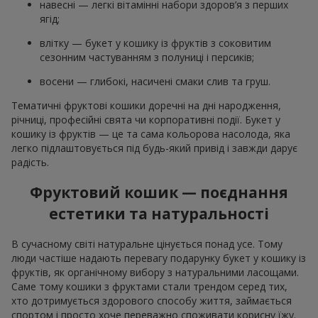
навесні — легкі вітамінні набори здоров’я з перших
ягід;
влітку — букет у кошику із фруктів з соковитим
сезонним частуванням з полуниці і персиків;
восени — глибокі, насичені смаки слив та груш.
Тематичні фруктові кошики доречні на дні народження,
річниці, професійні свята чи корпоративні події. Букет у
кошику із фруктів — це та сама кольорова насолода, яка
легко підлаштовується під будь-який привід і завжди дарує
радість.
Фруктовий кошик — поєднання
естетики та натуральності
В сучасному світі натуральне цінується понад усе. Тому
люди частіше надають перевагу подарунку букет у кошику із
фруктів, як органічному вибору з натуральними ласощами.
Саме тому кошики з фруктами стали трендом серед тих,
хто дотримується здорового способу життя, займається
спортом і просто хоче переважно споживати корисну їжу.