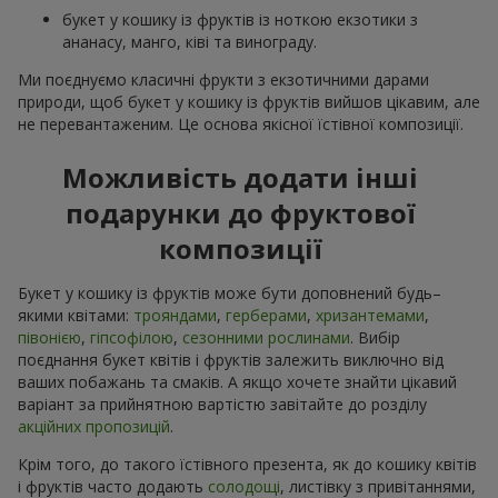
букет у кошику із фруктів із ноткою екзотики з
ананасу, манго, ківі та винограду.
Ми поєднуємо класичні фрукти з екзотичними дарами
природи, щоб букет у кошику із фруктів вийшов цікавим, але
не перевантаженим. Це основа якісної їстівної композиції.
Можливість додати інші
подарунки до фруктової
композиції
Букет у кошику із фруктів може бути доповнений будь–
якими квітами:
трояндами
,
герберами
,
хризантемами
,
півонією
,
гіпсофілою
,
сезонними рослинами
. Вибір
поєднання букет квітів і фруктів залежить виключно від
ваших побажань та смаків. А якщо хочете знайти цікавий
варіант за прийнятною вартістю завітайте до розділу
акційних пропозицій
.
Крім того, до такого їстівного презента, як до кошику квітів
і фруктів часто додають
солодощі
, листівку з привітаннями,