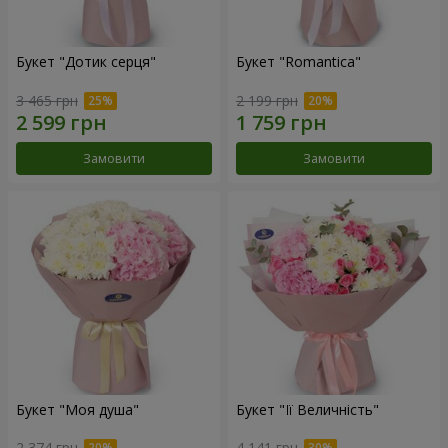
Букет "Дотик серця"
Букет "Romantica"
3 465 грн
2 199 грн
Замовити
Замовити
Букет "Моя душа"
Букет "Її Величність"
2 374 грн
4 141 грн