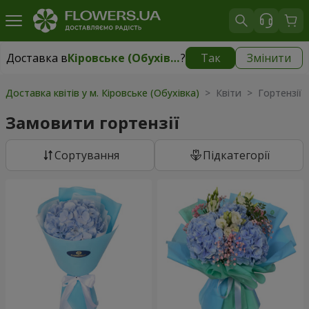
Доставка в
Кіровське (Обухівка)
?
Так
Змінити
Доставка в
Кіровське (Обухівка)
|
безкоштовно
Доставка квітів у м. Кіровське (Обухівка)
> Квіти > Гортензії
Замовити гортензії
Сортування
Підкатегорії