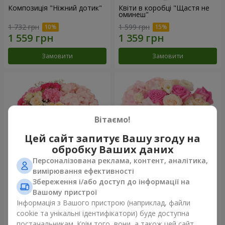
Композиція "Ніжний дотик"
Квіти в коробці "Щастя не
оминеш"
1 732 грн
1 599 грн
Замовити
Замовити
Вітаємо!
Цей сайт запитує Вашу згоду на
обробку Ваших даних
Персоналізована реклама, контент, аналітика,
вимірювання ефективності
Збереження і/або доступ до інформації на
Квіти в коробці "Соломія"
Композиція "Barbie"
Вашому пристрої
2 066 грн
2 479 грн
Інформація з Вашого пристрою (наприклад, файли
cookie та унікальні ідентифікатори) буде доступна
постачальникам. Крім того, вони, а також цей сайт