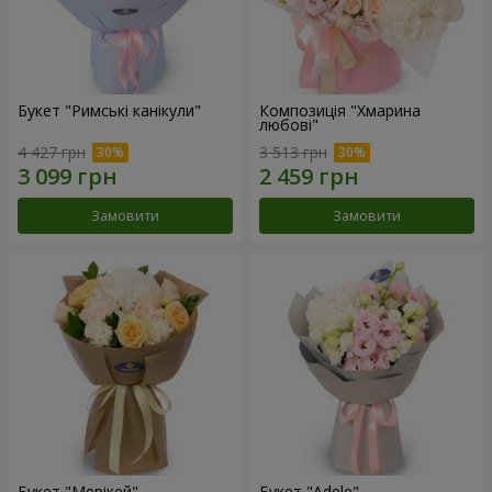
Букет "Римські канікули"
Композиція "Хмарина
любові"
4 427 грн
3 513 грн
Замовити
Замовити
Букет "Мерікей"
Букет "Adele"