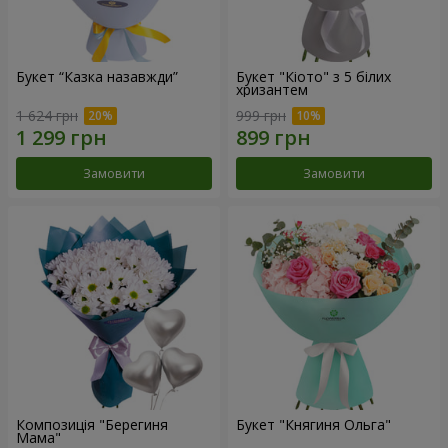
Букет “Казка назавжди”
Букет "Кіото" з 5 білих
хризантем
1 624 грн
999 грн
Замовити
Замовити
Композиція "Берегиня
Букет "Княгиня Ольга"
Мама"