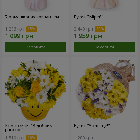
7 ромашкових хризантем
Букет "Мірей"
1 293 грн
2 449 грн
Замовити
Замовити
Композиція "З добрим
Букет "Золотце!"
ранком!"
1 510 грн
1 288 грн