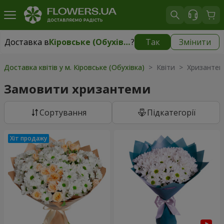
Доставка в
Кіровське (Обухівка)
?
Так
Змінити
Доставка в
Кіровське (Обухівка)
|
безкоштовно
Доставка квітів у м. Кіровське (Обухівка)
> Квіти > Хризанте
Замовити хризантеми
Сортування
Підкатегорії