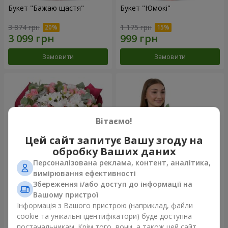
Букет "Бажаю щастя"
Букет "Юмокі"
3 874 грн
1 175 грн
Замовити
Замовити
Вітаємо!
Цей сайт запитує Вашу згоду на
обробку Ваших даних
Персоналізована реклама, контент, аналітика,
вимірювання ефективності
Збереження і/або доступ до інформації на
Букет "Чарівність ніжності"
Композиція "Білосніжна
гармонія"
Вашому пристрої
3 324 грн
2 799 грн
Інформація з Вашого пристрою (наприклад, файли
cookie та унікальні ідентифікатори) буде доступна
постачальникам. Крім того, вони, а також цей сайт