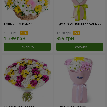
Кошик "Сонечко"
Букет "Сонячний промінчик"
1 554 грн
1 128 грн
Замовити
Замовити
51 різнокольорова
Букет "Пори року"