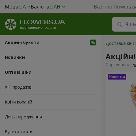
Мова:
UA
Валюта:
UAH
Все про Flowers.u
Акційні букети
Доставка квіті
Акційні
Новинки
Сортування:
д
Оптові ціни
ХІТ продажів
Квіти коханій
День народження
Букети тижня