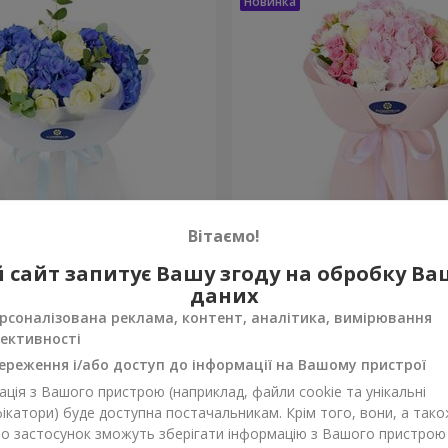
Вітаємо!
"
Букет "Марта"
 сайт запитує Вашу згоду на обробку В
даних
3 145 грн
Замовити
рсоналізована реклама, контент, аналітика, вимірювання
ективності
ереження і/або доступ до інформації на Вашому пристрої
ція з Вашого пристрою (наприклад, файли cookie та унікальні
ікатори) буде доступна постачальникам. Крім того, вони, а тако
бо застосунок зможуть зберігати інформацію з Вашого пристрою