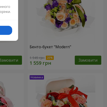
онного
орінки.
Бенто-букет "Modern"
1 949 грн
Замовити
Замовити