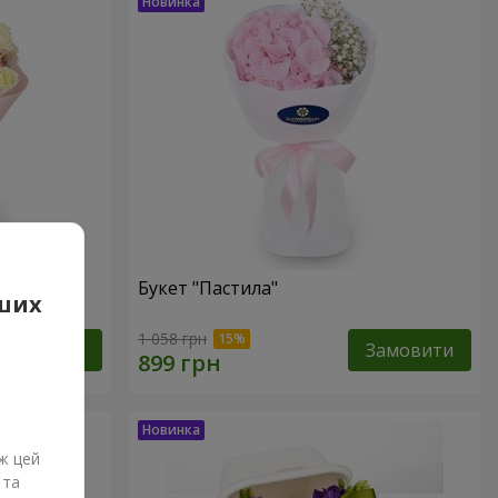
Букет "Пастила"
аших
1 058 грн
Замовити
Замовити
ж цей
 та