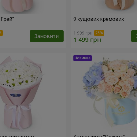
 Грей"
9 кущових кремових
1 999 грн
Замовити
вих хризантем
Композиція "Окленд"