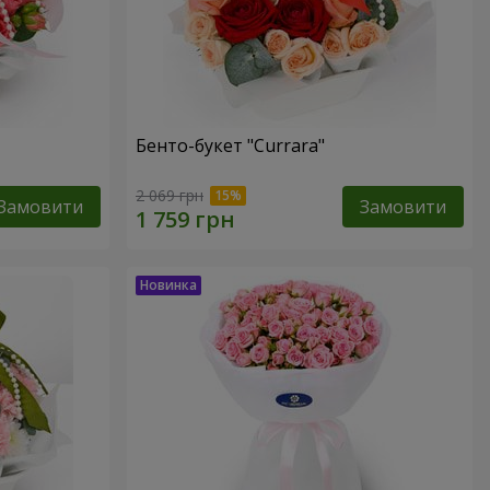
Бенто-букет "Currara"
2 069 грн
Замовити
Замовити