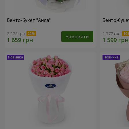
Бенто-букет "Айла"
Бенто-буке
2 074 грн
1 777 грн
Замовити