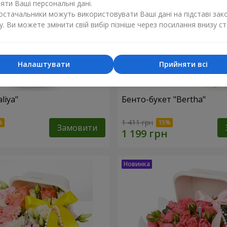
ти Ваші персональні дані.
постачальники можуть використовувати Ваші дані на підставі зак
у. Ви можете змінити свій вибір пізніше через посилання внизу ст
Налаштувати
Прийняти всі
liya"
Бенто-букет "Bertha"
1 411 грн
Замовити