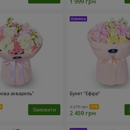
рова акварель"
Букет "Ефіра"
3 279 грн
Замовити