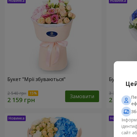
Букет "Мрії збуваються"
Букет "Мрії
Цей
2 540 грн
3 324 грн
Замовити
Пе
еф
Зб
Інформа
ідентиф
сайт а