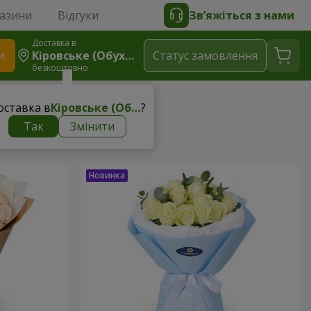
газини
Відгуки
Зв’яжіться з нами
Доставка в
и
Кіровське (Обухівка)
Статус замовлення
безкоштовно
оставка в
Кіровське (Обухівка)
?
Так
Змінити