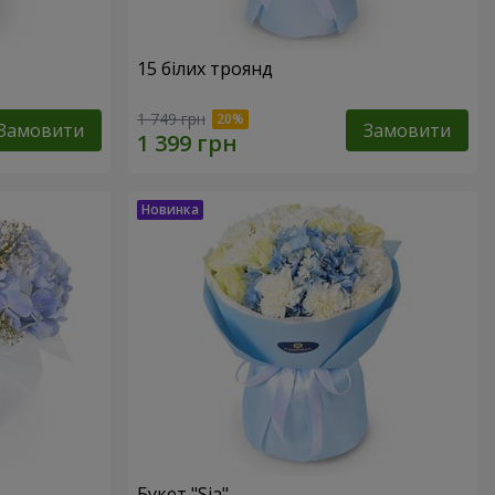
15 білих троянд
1 749 грн
Замовити
Замовити
Букет "Sia"