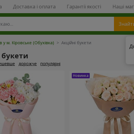
a
Доставка і оплата
Гарантії якості
Наші ма
Знайт
в у м. Кіровське (Обухівка)
> Акційні букети
Д
 букети
ешевше
дорожче
популярні