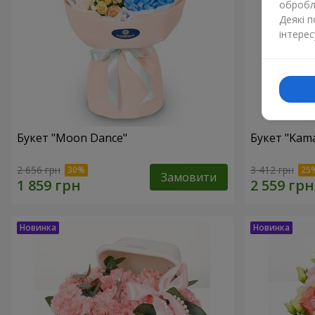
обробля
Деякі 
інтерес
Букет "Moon Dance"
Букет "Kama
2 656 грн
3 412 грн
Замовити