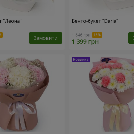
т "Леона"
Бенто-букет "Daria"
1 646 грн
Замовити