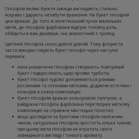
Гіпсофіли великі букети завжди виглядають стильно,
яскраво і дарують незабутні враження. На букет гіпсофіли
ціна вражає. До того ж велетенський пучок маленьких
квітів, де гіпсофіла фарбована відіграє головну роль,
обійдеться вам дешевше, ніж аналогічний з троянд.
Цвітіння гіпсофіла сезон доволі довгий. Тому флористи
часто використовують букет гіпсофіл через наступні
переваги:
ніжні романтичні гіпсофіли створюють повітряний
букет і підкреслюють щирі прояви турботи;
букет гіпсофіл чудово доповнюються різними
рослинами та сезоними квітками, додаючи естетики і
кольорів в кожну композицію;
букет гіпсофілів вражає кольоровою палітрою, а
райдужна гіпсофіла фарбована перетворює квіткову
композицію на справжнє мистецьке полотно;
якщо доглядати за букетами гіпсофіли належним
чином, натуральна гіпсофіла простоїть кілька тижнів;
при цьому квіти гіпсофіли не втратять свого
зовнішнього вигляду і тонкого аромату.