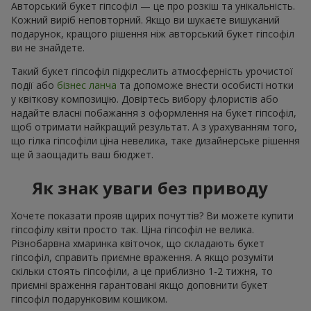
Авторський букет гіпсофіл — це про розкіш та унікальність.
Кожний виріб неповторний. Якщо ви шукаєте вишуканий
подарунок, кращого рішення ніж авторський букет гіпсофіл
ви не знайдете.
Такий букет гіпсофіл підкреслить атмосферність урочистої
події або
бізнес ланча
та допоможе внести особисті нотки
у квіткову композицію. Довіртесь вибору флористів або
надайте власні побажання з оформлення на букет гіпсофіл,
щоб отримати найкращий результат. А з урахуванням того,
що гілка гіпсофіли ціна невелика, таке дизайнерське рішення
ще й заощадить ваш бюджет.
Як знак уваги без приводу
Хочете показати прояв щирих почуттів? Ви можете купити
гіпсофілу квіти просто так. Ціна гіпсофіл не велика.
Різнобарвна хмаринка квіточок, що складають букет
гіпсофіл, справить приємне враження. А якщо розуміти
скільки стоять гіпсофіли, а це приблизно 1-2 тижня, то
приємні враження гарантовані якщо доповнити букет
гіпсофіл подарунковим кошиком.