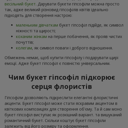
весільний букет
. Дарувати букети гіпсофіли можна просто
так, адже великий різновид гіпсофілів квітів ідеально
підходять для створення настрою:
маленьким дівчаткам
букет гіпсофіл підійде, як символ
ніжності та щирості;
коханим жінкам
на перше побачення, як прояв чистих
почуттів;
колегам
, як символ поваги і доброго відношення.
Обмежень немає, щоб купити гіпсофілу і подарувати щирі
емоції. Адже букет гіпсофіл є повністю універсальним.
Чим букет гіпсофіл підкорює
серця флористів
Гіпсофіли дозволяють підкреслити елегантні флористичні
акценти. Букет гіпсофіл може стати яскравим акцентом в
квіткових композиціях для створення об'єму. Та й сам моно
букет гіпсофіл виступає як розкішний варіант. та вишуканий
романтичний букет. Скільки коштує букет гіпсофіли
залежить від його розміру та оформлення.