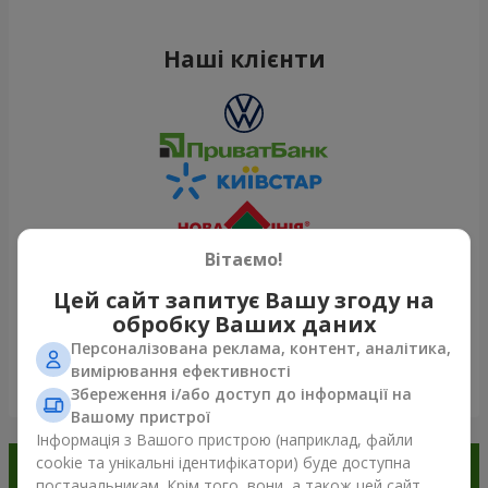
Наші клієнти
Вітаємо!
Цей сайт запитує Вашу згоду на
обробку Ваших даних
Персоналізована реклама, контент, аналітика,
вимірювання ефективності
Переглянути все
Збереження і/або доступ до інформації на
Вашому пристрої
Інформація з Вашого пристрою (наприклад, файли
cookie та унікальні ідентифікатори) буде доступна
Замовляйте в додатку
постачальникам. Крім того, вони, а також цей сайт