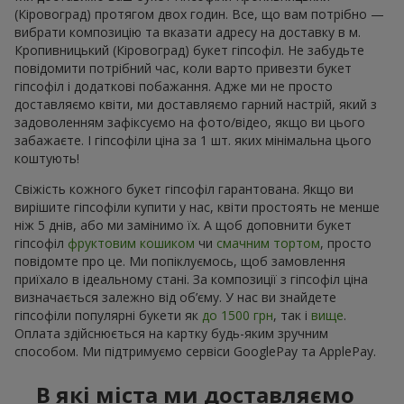
(Кіровоград) протягом двох годин. Все, що вам потрібно —
вибрати композицію та вказати адресу на доставку в м.
Кропивницький (Кіровоград) букет гіпсофіл. Не забудьте
повідомити потрібний час, коли варто привезти букет
гіпсофіл і додаткові побажання. Адже ми не просто
доставляємо квіти, ми доставляємо гарний настрій, який з
задоволенням зафіксуємо на фото/відео, якщо ви цього
забажаєте. І гіпсофіли ціна за 1 шт. яких мінімальна цього
коштують!
Свіжість кожного букет гіпсофіл гарантована. Якщо ви
вирішите гіпсофіли купити у нас, квіти простоять не менше
ніж 5 днів, або ми замінимо їх. А щоб доповнити букет
гіпсофіл
фруктовим кошиком
чи
смачним тортом
, просто
повідомте про це. Ми попіклуємось, щоб замовлення
приїхало в ідеальному стані. За композиції з гіпсофіл ціна
визначається залежно від об’єму. У нас ви знайдете
гіпсофіли популярні букети як
до 1500 грн
, так і
вище
.
Оплата здійснюється на картку будь-яким зручним
способом. Ми підтримуємо сервіси GooglePay та ApplePay.
В які міста ми доставляємо