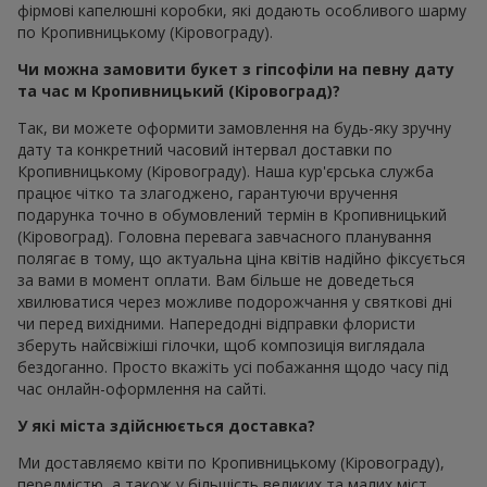
фірмові капелюшні коробки, які додають особливого шарму
по Кропивницькому (Кіровограду).
Чи можна замовити букет з гіпсофіли на певну дату
та час м Кропивницький (Кіровоград)?
Так, ви можете оформити замовлення на будь-яку зручну
дату та конкретний часовий інтервал доставки по
Кропивницькому (Кіровограду). Наша кур'єрська служба
працює чітко та злагоджено, гарантуючи вручення
подарунка точно в обумовлений термін в Кропивницький
(Кіровоград). Головна перевага завчасного планування
полягає в тому, що актуальна ціна квітів надійно фіксується
за вами в момент оплати. Вам більше не доведеться
хвилюватися через можливе подорожчання у святкові дні
чи перед вихідними. Напередодні відправки флористи
зберуть найсвіжіші гілочки, щоб композиція виглядала
бездоганно. Просто вкажіть усі побажання щодо часу під
час онлайн-оформлення на сайті.
У які міста здійснюється доставка?
Ми доставляємо квіти по Кропивницькому (Кіровограду),
передмістю, а також у більшість великих та малих міст