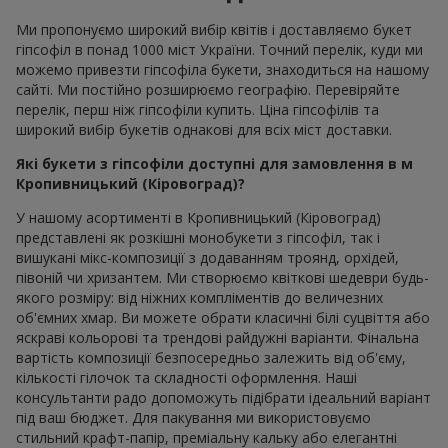
Ми пропонуємо широкий вибір квітів і доставляємо букет
гіпсофіл в понад 1000 міст України. Точний перелік, куди ми
можемо привезти гіпсофіла букети, знаходиться на нашому
сайті. Ми постійно розширюємо географію. Перевіряйте
перелік, перш ніж гіпсофіли купить. Ціна гіпсофілів та
широкий вибір букетів однакові для всіх міст доставки.
Які букети з гіпсофіли доступні для замовлення в м
Кропивницький (Кіровоград)?
У нашому асортименті в Кропивницький (Кіровоград)
представлені як розкішні монобукети з гіпсофіл, так і
вишукані мікс-композиції з додаванням троянд, орхідей,
півоній чи хризантем. Ми створюємо квіткові шедеври будь-
якого розміру: від ніжних компліментів до величезних
об'ємних хмар. Ви можете обрати класичні білі суцвіття або
яскраві кольорові та трендові райдужні варіанти. Фінальна
вартість композиції безпосередньо залежить від об'єму,
кількості гілочок та складності оформлення. Наші
консультанти радо допоможуть підібрати ідеальний варіант
під ваш бюджет. Для пакування ми використовуємо
стильний крафт-папір, преміальну кальку або елегантні