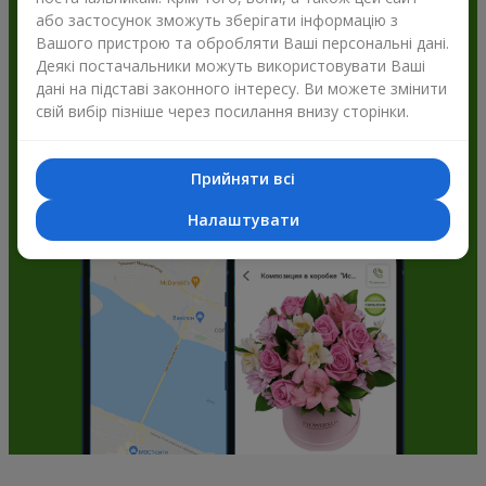
або застосунок зможуть зберігати інформацію з
Flowers.ua і отримуйте бонуси
Вашого пристрою та обробляти Ваші персональні дані.
Деякі постачальники можуть використовувати Ваші
дані на підставі законного інтересу. Ви можете змінити
свій вибір пізніше через посилання внизу сторінки.
Прийняти всі
Налаштувати