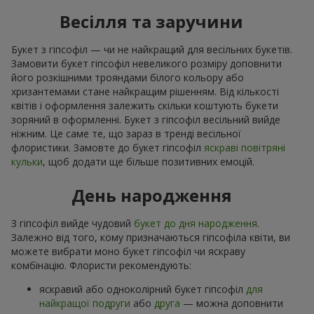
Весілля та заручини
Букет з гіпсофіл — чи не найкращий для весільних букетів.
Замовити букет гіпсофіл невеликого розміру доповнити
його розкішними трояндами білого кольору або
хризантемами стане найкращим рішенням. Від кількості
квітів і оформлення залежить скільки коштують букети
зоряний в оформленні. Букет з гіпсофіл весільний вийде
ніжним. Це саме те, що зараз в тренді весільної
флористики. Замовте до букет гіпсофіл
яскраві повітряні
кульки
, щоб додати ще більше позитивних емоцій.
День народження
З гіпсофіл вийде чудовий
букет до дня народження
.
Залежно від того, кому призначаються гіпсофіла квіти, ви
можете вибрати моно букет гіпсофіл чи яскраву
комбінацію. Флористи рекомендують:
яскравий або одноколірний букет гіпсофіл
для
найкращої подруги
або
друга
— можна доповнити