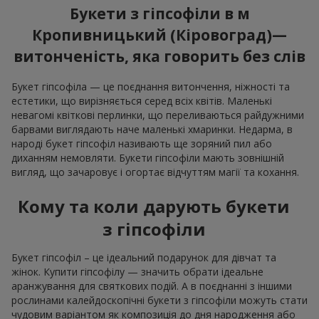
Букети з гіпсофіли в м
Кропивницький (Кіровоград)—
витонченість, яка говорить без слів
Букет гіпсофіла — це поєднання витончення, ніжності та
естетики, що вирізняється серед всіх квітів. Маленькі
невагомі квіткові перлинки, що переливаються райдужними
барвами виглядають наче маленькі хмаринки. Недарма, в
народі букет гіпсофіл називають ще зоряний пил або
диханням немовляти. Букети гіпсофіли мають зовнішній
вигляд, що зачаровує і огортає відчуттям магії та кохання.
Кому та коли дарують букети
з гіпсофіли
Букет гіпсофіл – це ідеальний подарунок для дівчат та
жінок. Купити гіпсофілу — значить обрати ідеальне
аранжування для святкових подій. А в поєднанні з іншими
рослинами калейдоскопічні букети з гіпсофіли можуть стати
чудовим варіантом як композиція до дня народження або