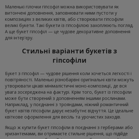
Маленькі гілочки гіпсофіл можна використовувати як
витончені доповнення, заповнювати ними пустоти у
композиціях з великих квітів, або створювати гіпсофіли
великі букети. Такі букети із гіпсофілою захоплюють погляд.
А ще букет гіпсофіл — це чудове декоративне доповнення
для інтер'єру.
Стильні варіанти букетів з
гіпсофіли
Букет з гіпсофіл — чудове рішення коли хочеться легкості і
повітряності. Маленькі різнобарвні оригінальні квіти можуть
утворювати цікаві мінімалістичні моно-композиції, де вся
увага зосереджена на фактурі. Крім того, букет із гіпсофіли
може бути створений з доповненням іншими рослинами.
Наприклад, у поєднанні з трояндами, ніжний романтичний
букет квітів гіпсофіли дарує незабутнє відчуття. Це ідеальне
квіткове оформлення для весіль та урочистих заходів.
Якщо ж купити букет гіпсофіли в поєднанні з герберами або
хризантемами, ви отримаєте стильне рішення, що підійде