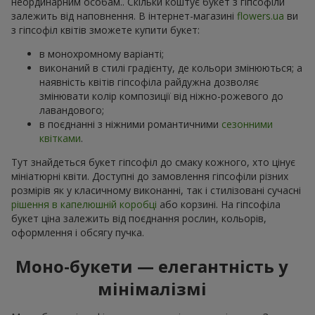
неординарним особам.. Скільки коштує букет з гіпсофіли
залежить від наповнення. В інтернет-магазині
flowers.ua
ви
з гіпсофіл квітів зможете купити букет:
в монохромному варіанті;
виконаний в стилі градієнту, де кольори змінюються; а
наявність квітів гіпсофіла райдужна дозволяє
змінювати колір композиції від ніжно-рожевого до
лавандового;
в поєднанні з ніжними романтичними
сезонними
квітками
.
Тут знайдеться букет гіпсофіл до смаку кожного, хто цінує
мініатюрні квіти. Доступні до замовлення гіпсофіли різних
розмірів як у класичному виконанні, так і стилізовані сучасні
рішення в капелюшній коробці
або корзині. На гіпсофіла
букет ціна залежить від поєднання рослин, кольорів,
оформлення і обсягу пучка.
Моно-букети — елегантність у
мінімалізмі