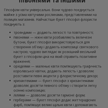
півоніями та іншими
Гіпсофіли квіти універсальні. Вони чудово поєднується
майже з усіма квітучими рослинами, представленими на
полицях магазинів. Найчастіше букет гіпсофіл флористи
поєднують з:
трояндами — додають легкості та повітряності;
півоніями — ніжні квіти розбавляють величезні
бутони, букет гіпсофіл використовуються для
створення об'єму і додають композиції святкового
настрою; чудово виглядає як розкішний весільний
букет з гіпсофіли ціна на який справить позитивне
враження;
орхідеями — маленькі квіти пом’якшують графічність
королівської квітки, додають легкість і дозволяє
розставити певні акценти у флористичному декорі;
хризантемами — букет гіпсофіл з хризантемами
дозволяє досягти певного об’єму і створити легку
осінню композицію;
ліліями — дозволяє досягти гармонії форм;
герберами — букет гіпсофіл додає життєрадісних
фарб, пом’якшує великі щільні квіти і допомагають