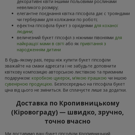
декоративні квіти іншими польовими рослинами
невеликого розміру;
елегантне поєднання квітка гіпсофіла дає с трояндами
чи герберами для коліжанки по роботі;
ефектна гіпсофіла букет з орхідеями
для коханої
людини
;
величезний букет гіпсофіл з ніжними півоніями
для
найкращої мами в світі
або як
привітання з
народженням дитини
В будь-якому разі, перш ніж купити букет гіпсофіли
зважайте на смаки адресата і не забудьте доповнити
квіткову композицію авторською листівкою та приємним
подарунком:
коробкою цукерок
,
м’якою іграшкою
чи іншою
сувенірною продукцією
. Безпосередньо на гіпсофіла букет
ціна від цього не зміниться. Ви сплачуєте лише за додатки.
Доставка по Кропивницькому
(Кіровограду) — швидко, зручно,
точно вчасно
Ми доставимо ваш букет гіпсофіли Кропивницький