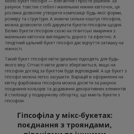
Моно букет гіпсофіл — елегантне і просте рішення. За
рахунок товстих стебел і маленьких ніжних квіточок, ця
рослина дозволяє утворити композиції будь-якої форми,
розміру та структури. А знаючи скільки коштує гіпсофіла,
можна дозволити собі дарувати букети гіпсофіли щодня.
Великі букети гіпсофіли схожі на гігантські хмаринки з
маленьких квіточок виглядають дорого та ефектно. А
тендітний щільний букет гіпсофіл дає відчуття затишку на
ніжності.
Такий букет гіпсофіл квіти ідеально підходять для будь-
якого віку. Сітчасті квіти довго зберігаються, якщо на
гіпсофіли догляд за букетом буде відповідний. А ще букет з
гіпсофіл можна легко засушити. Варіацій в оформленні на
квітку фарбована гіпсофіла можна досягти за рахунок
поєднання кольорів та додавання декоративних елементів
й стилізації у подарункову обгортку, що мають букети з
гіпсофіли.
Гіпсофіла у мікс-букетах:
поєднання з трояндами,