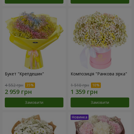
Букет "Крепдешин"
Композиція "Ранкова зірка"
4 552 грн
1 510 грн
Замовити
Замовити