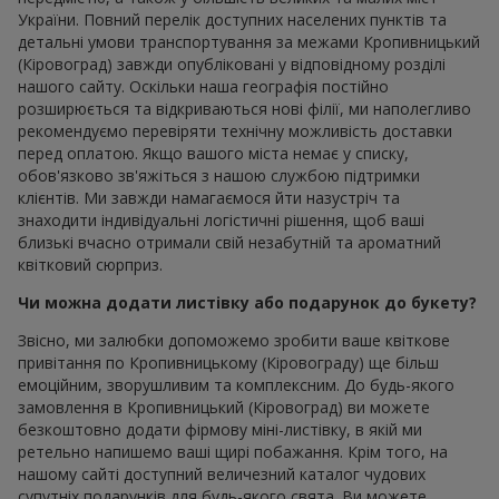
України. Повний перелік доступних населених пунктів та
детальні умови транспортування за межами Кропивницький
(Кіровоград) завжди опубліковані у відповідному розділі
нашого сайту. Оскільки наша географія постійно
розширюється та відкриваються нові філії, ми наполегливо
рекомендуємо перевіряти технічну можливість доставки
перед оплатою. Якщо вашого міста немає у списку,
обов'язково зв'яжіться з нашою службою підтримки
клієнтів. Ми завжди намагаємося йти назустріч та
знаходити індивідуальні логістичні рішення, щоб ваші
близькі вчасно отримали свій незабутній та ароматний
квітковий сюрприз.
Чи можна додати листівку або подарунок до букету?
Звісно, ми залюбки допоможемо зробити ваше квіткове
привітання по Кропивницькому (Кіровограду) ще більш
емоційним, зворушливим та комплексним. До будь-якого
замовлення в Кропивницький (Кіровоград) ви можете
безкоштовно додати фірмову міні-листівку, в якій ми
ретельно напишемо ваші щирі побажання. Крім того, на
нашому сайті доступний величезний каталог чудових
супутніх подарунків для будь-якого свята. Ви можете