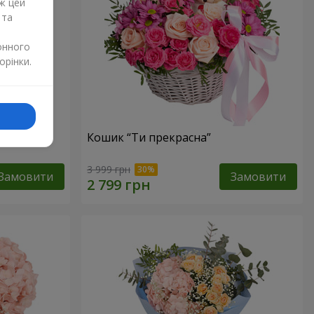
ж цей
 та
онного
орінки.
Кошик “Ти прекрасна”
3 999 грн
Замовити
Замовити