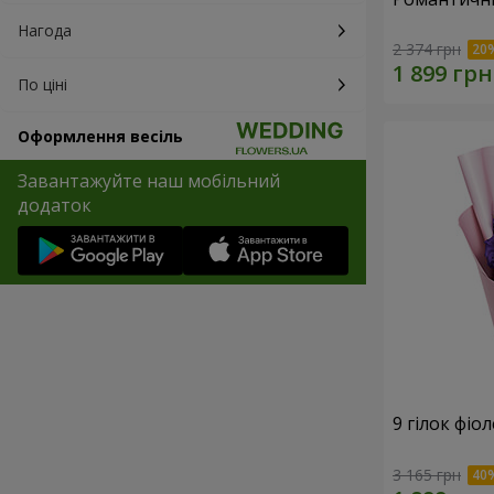
Нагода
2 374 грн
По ціні
Оформлення весіль
Завантажуйте наш мобільний
додаток
9 гілок фіо
3 165 грн