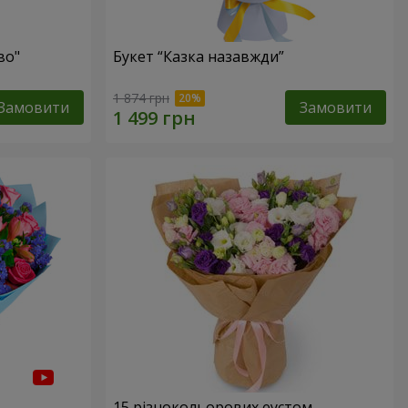
во"
Букет “Казка назавжди”
1 874 грн
Замовити
Замовити
15 різнокольорових еустом