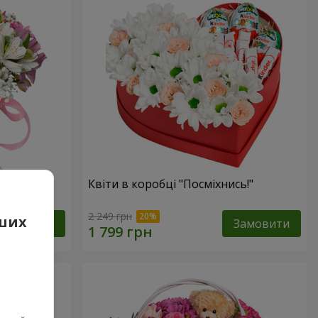
фантазія"
Квіти в коробці "Посміхнись!"
2 249 грн
аших
Замовити
Замовити