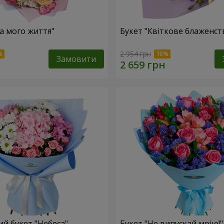
ка мого життя"
Букет "Квіткове блаженст
2 954 грн
Замовити
й букет "Небеса"
Букет "Не випускай мрію!"