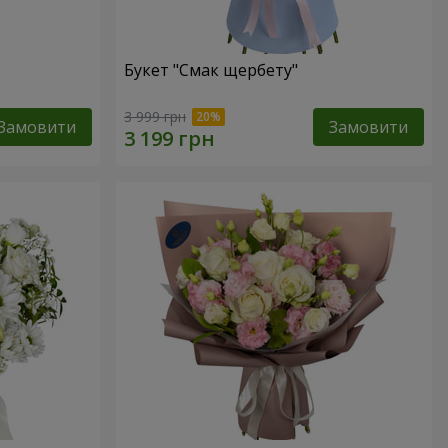
Букет "Смак щербету"
3 999 грн
Замовити
Замовити