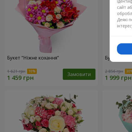
ідентиф
сайт а
обробля
Деякі 
інтерес
Букет "Ніжне кохання"
Букет "Квіт
1 621 грн
2 856 грн
Замовити