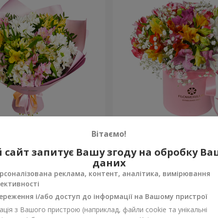
в "Чудовий настрій"
Квіти в коробці "Яскрава 
Вітаємо!
2 305 грн
 сайт запитує Вашу згоду на обробку В
Замовити
даних
рсоналізована реклама, контент, аналітика, вимірювання
ективності
ереження і/або доступ до інформації на Вашому пристрої
ція з Вашого пристрою (наприклад, файли cookie та унікальні