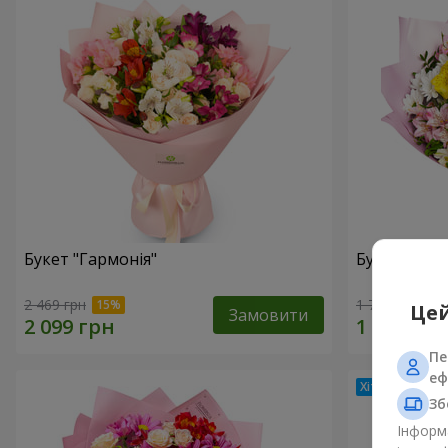
Букет "Гармонія"
Букет квіті
2 469 грн
1 777 грн
Цей
Замовити
Пе
еф
Зб
Інформа