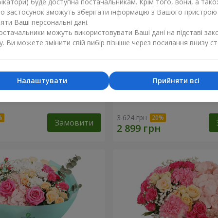
ікатори) буде доступна постачальникам. Крім того, вони, а тако
бо застосунок зможуть зберігати інформацію з Вашого пристрою
ти Ваші персональні дані.
постачальники можуть використовувати Ваші дані на підставі зак
у. Ви можете змінити свій вибір пізніше через посилання внизу ст
Налаштувати
Прийняти всі
ковий бал"
Кошик "Закоханий сад"
3 624 грн
Замовити