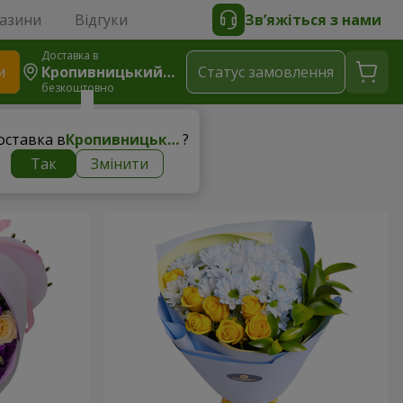
газини
Відгуки
Зв’яжіться з нами
Доставка в
и
Кропивницький (Кіровоград)
Статус замовлення
безкоштовно
оставка в
Кропивницький (Кіровоград)
?
Так
Змінити