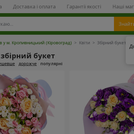
a
Доставка і оплата
Гарантії якості
Наші ма
Знайт
ів у м. Кропивницький (Кіровоград)
> Квіти > Збірний букет
Д
збірний букет
ешевше
дорожче
популярні