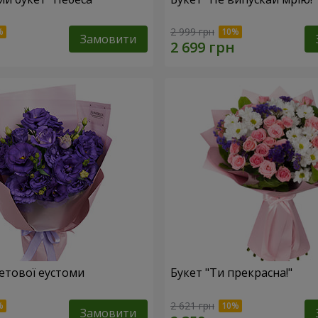
2 999 грн
Замовити
летової еустоми
Букет "Ти прекрасна!"
2 621 грн
Замовити