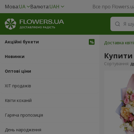
Мова:
UA
Валюта:
UAH
Все про Flowers.u
Акційні букети
Доставка квіт
Купити 
Новинки
Сортування:
д
Оптові ціни
ХІТ продажів
Квіти коханій
Гаряча пропозиція
День народження