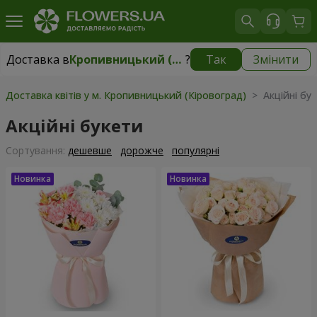
Доставка в
Кропивницький (Кіровоград)
?
Так
Змінити
Доставка в
Кропивницький (Кіровоград)
|
безкоштовно
Доставка квітів у м. Кропивницький (Кіровоград)
> Акційні бу
Акційні букети
Сортування:
дешевше
дорожче
популярні