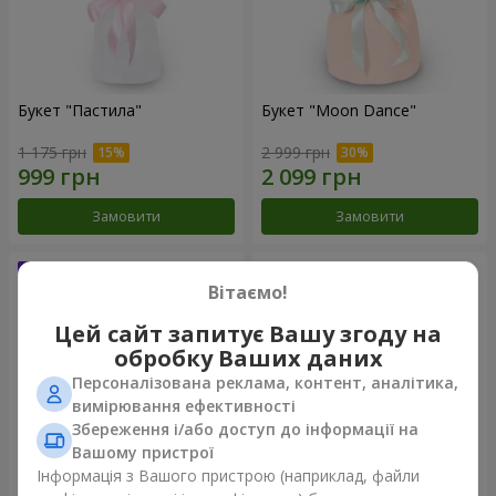
Букет "Пастила"
Букет "Moon Dance"
1 175 грн
2 999 грн
Замовити
Замовити
Вітаємо!
Цей сайт запитує Вашу згоду на
обробку Ваших даних
Персоналізована реклама, контент, аналітика,
вимірювання ефективності
Збереження і/або доступ до інформації на
Вашому пристрої
Інформація з Вашого пристрою (наприклад, файли
Букет "Kamaliya"
Бенто-букет "Bertha"