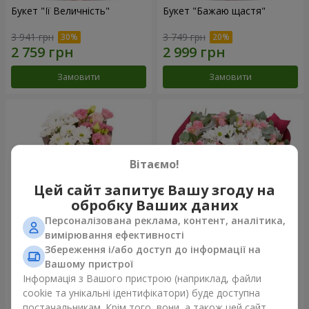
Букет "Її Величність"
Букет "Бажаю щастя"
3 941 грн
3 749 грн
Замовити
Замовити
Вітаємо!
Цей сайт запитує Вашу згоду на
обробку Ваших даних
Персоналізована реклама, контент, аналітика,
вимірювання ефективності
Збереження і/або доступ до інформації на
Букет "Юмокі"
Букет "Чарівність ніжності"
Вашому пристрої
1 175 грн
3 199 грн
Інформація з Вашого пристрою (наприклад, файли
cookie та унікальні ідентифікатори) буде доступна
постачальникам. Крім того, вони, а також цей сайт