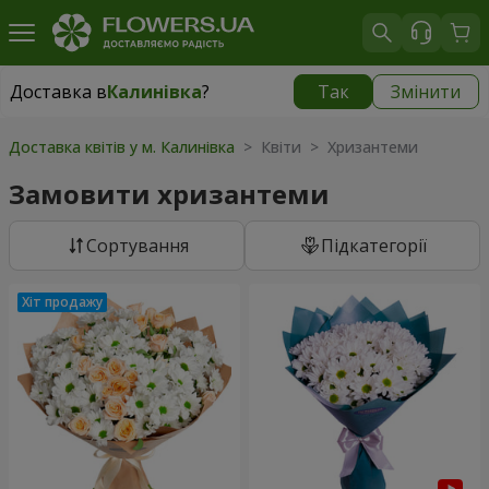
Доставка в
Калинівка
?
Так
Змінити
Доставка в
Калинівка
|
безкоштовно
Доставка квітів у м. Калинівка
> Квіти > Хризантеми
Замовити хризантеми
Сортування
Підкатегорії