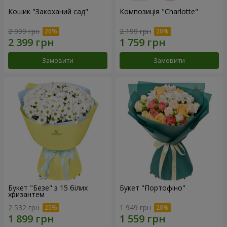
Кошик "Закоханий сад"
Композиція "Charlotte"
2 999 грн
2 199 грн
Замовити
Замовити
Букет "Безе" з 15 білих
Букет "Портофіно"
хризантем
2 532 грн
1 949 грн