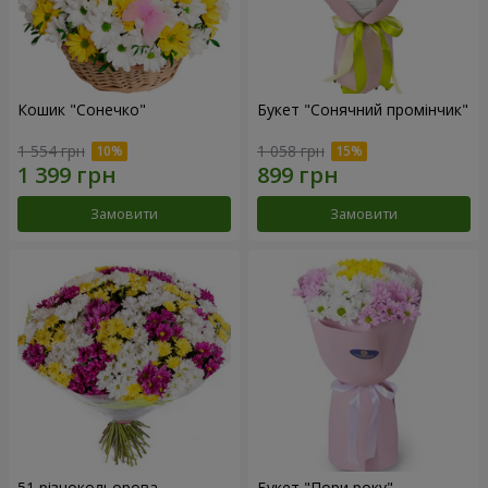
Кошик "Сонечко"
Букет "Сонячний промінчик"
1 554 грн
1 058 грн
Замовити
Замовити
51 різнокольорова
Букет "Пори року"