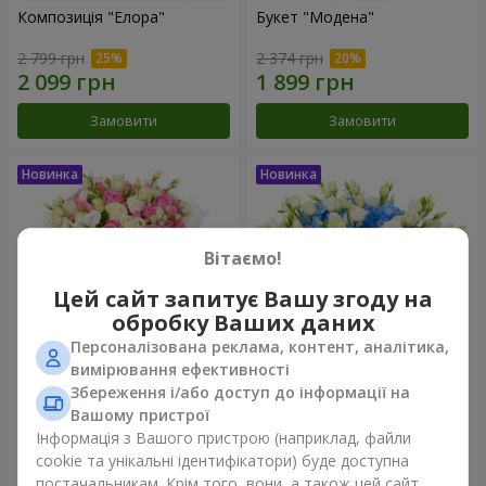
Композиція "Елора"
Букет "Модена"
2 799 грн
2 374 грн
Замовити
Замовити
Вітаємо!
Цей сайт запитує Вашу згоду на
обробку Ваших даних
Персоналізована реклама, контент, аналітика,
вимірювання ефективності
Збереження і/або доступ до інформації на
Букет "Piedmont"
Композиція "Сільвія"
Вашому пристрої
5 065 грн
3 513 грн
Інформація з Вашого пристрою (наприклад, файли
cookie та унікальні ідентифікатори) буде доступна
постачальникам. Крім того, вони, а також цей сайт