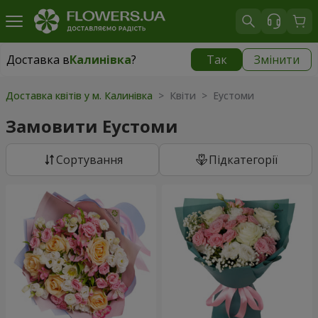
Доставка в
Калинівка
?
Так
Змінити
Доставка в
Калинівка
|
безкоштовно
Доставка квітів у м. Калинівка
> Квіти > Еустоми
Замовити Еустоми
Сортування
Підкатегорії