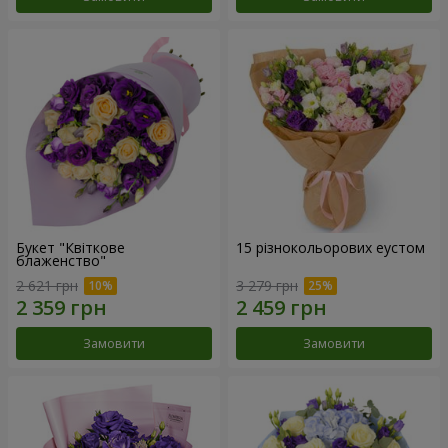
Букет "Квіткове
15 різнокольорових еустом
блаженство"
2 621 грн
3 279 грн
Замовити
Замовити