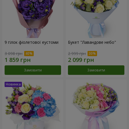
9 гілок фіолетової еустоми
Букет "Лавандове небо"
3 098 грн
2 999 грн
Замовити
Замовити