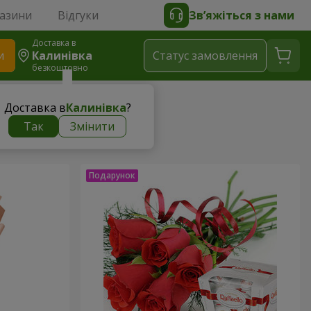
газини
Відгуки
Зв’яжіться з нами
Доставка в
и
Калинівка
Статус замовлення
безкоштовно
Доставка в
Калинівка
?
Так
Змінити