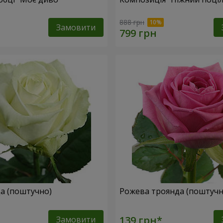
888 грн
Замовити
да (поштучно)
Рожева троянда (поштучн
Замовити