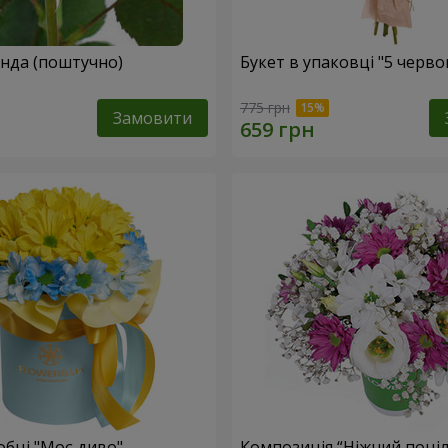
Жовта троянда (поштучно)
Букет в упаковці "5 черв
775 грн
Замовити
обці "Моє диво"
Композиція “Ніжний поці