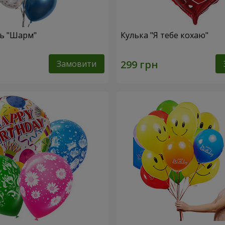
ь "Шарм"
Кулька "Я тебе кохаю"
Замовити