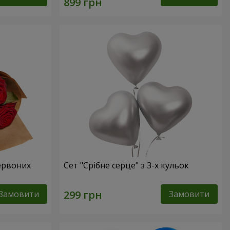
червоних
Сет "Срібне серце" з 3-х кульок
Замовити
Замовити