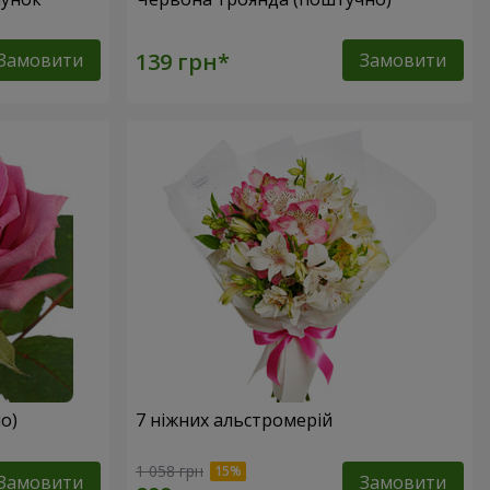
Замовити
Замовити
о)
7 ніжних альстромерій
1 058 грн
Замовити
Замовити