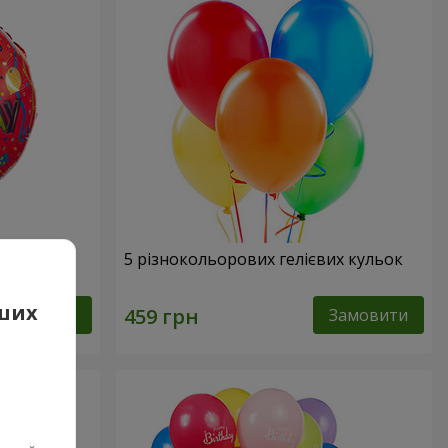
ня"
5 різнокольорових гелієвих кульок
аших
Замовити
Замовити