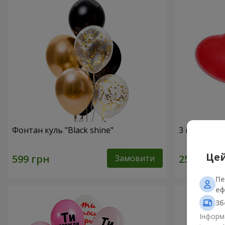
Фонтан куль "Black shine"
3 гелієві к
Цей
Замовити
Пе
еф
Зб
Інформа