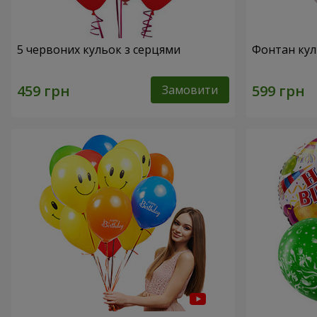
5 червоних кульок з серцями
Фонтан кул
Замовити