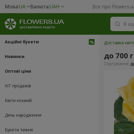
Мова:
UA
Валюта:
UAH
Все про Flowers.u
Акційні букети
Доставка квіті
до 700 
Новинки
Сортування:
д
Оптові ціни
ХІТ продажів
Квіти коханій
День народження
Букети тижня