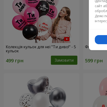
ідентиф
сайт а
обробля
Деякі 
інтерес
Колекція кульок для неї "Ти диво!" - 5
Фонтан кул
кульок
Замовити