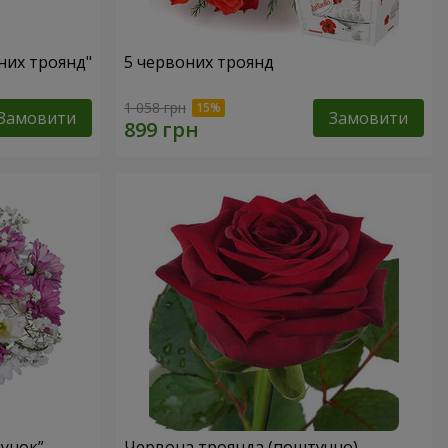
оних троянд"
5 червоних троянд
1 058 грн
Замовити
Замовити
лунок”
Червона троянда (поштучно)