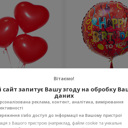
ульки (червоні серця)
Кулька "З Днем народжен
Вітаємо!
 сайт запитує Вашу згоду на обробку В
Замовити
даних
рсоналізована реклама, контент, аналітика, вимірювання
ективності
ереження і/або доступ до інформації на Вашому пристрої
ція з Вашого пристрою (наприклад, файли cookie та унікальні