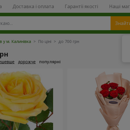
a
Доставка і оплата
Гарантії якості
Наші ма
Знайт
в у м. Калинівка
> По ціні > до 700 грн
грн
ешевше
дорожче
популярні