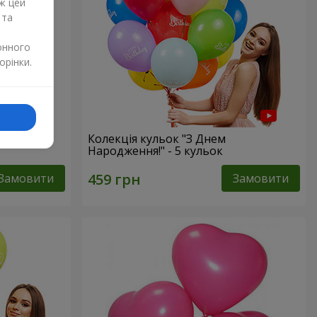
ж цей
 та
онного
орінки.
s”
Колекція кульок "З Днем
Народження!" - 5 кульок
Замовити
Замовити