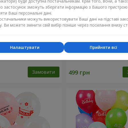
ікатори) буде доступна постачальникам. Крім того, вони, а тако
бо застосунок зможуть зберігати інформацію з Вашого пристрою
ти Ваші персональні дані.
постачальники можуть використовувати Ваші дані на підставі зак
у. Ви можете змінити свій вибір пізніше через посилання внизу ст
Налаштувати
Прийняти всі
ь "Ніжність"
Фонтан куль “Golden heart
Замовити