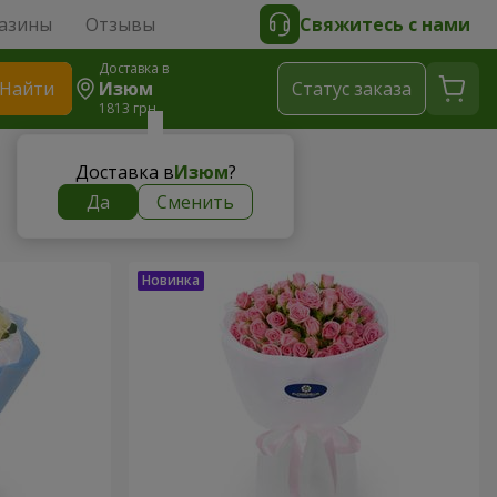
азины
Отзывы
Свяжитесь с нами
Доставка в
Найти
Изюм
Cтатус заказа
1813 грн
Доставка в
Изюм
?
Да
Сменить