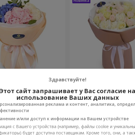
ако чувств"
Букет "Венера"
Здравствуйте!
Этот сайт запрашивает у Вас согласие н
2 374 грн
Заказать
использование Ваших данных
рсонализированная реклама и контент, аналитика, опреде
фективности
анение и/или доступ к информации на Вашем устройстве
ация с Вашего устройства (например, файлы cookie и уникальн
фикаторы) будет доступна поставщикам. Кроме того, они, а так