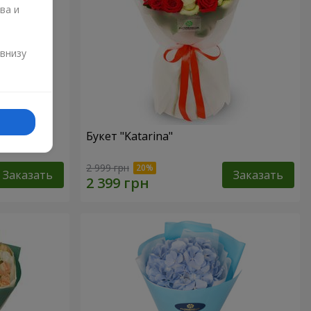
ва и
и
 внизу
Букет "Katarina"
2 999 грн
Заказать
Заказать