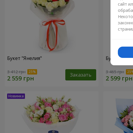
сайт и
обраба
Некото
законн
страни
Букет "Янелия"
Букет "Иск
3 412 грн
3 465 грн
Заказать