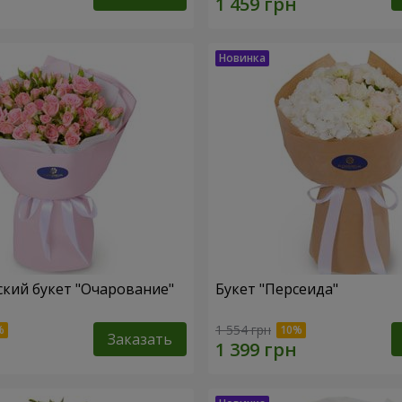
кий букет "Очарование"
Букет "Персеида"
1 554 грн
Заказать