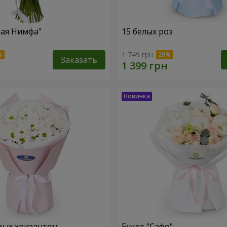
ная Нимфа"
15 белых роз
1 749 грн
Заказать
вых хризантем
Букет "Сафо"