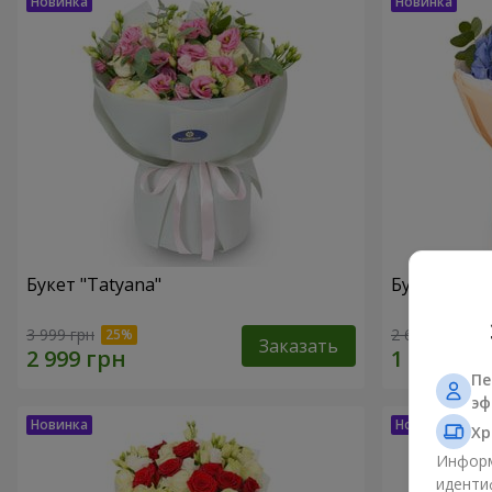
Букет "Tatyana"
Букет "Обл
3 999 грн
2 612 грн
Заказать
Пе
эф
Хр
Информ
иденти