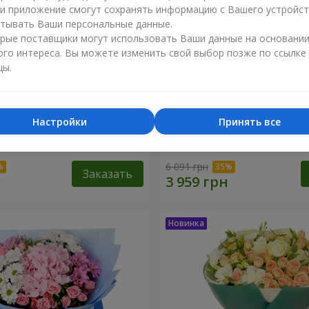
ли приложение смогут сохранять информацию с Вашего устройст
тывать Ваши персональные данные.
рые поставщики могут использовать Ваши данные на основани
ого интереса. Вы можете изменить свой выбор позже по ссылке
цы.
Настройки
Принять все
ренность"
Букет "Tarnis"
6 091 грн
Заказать