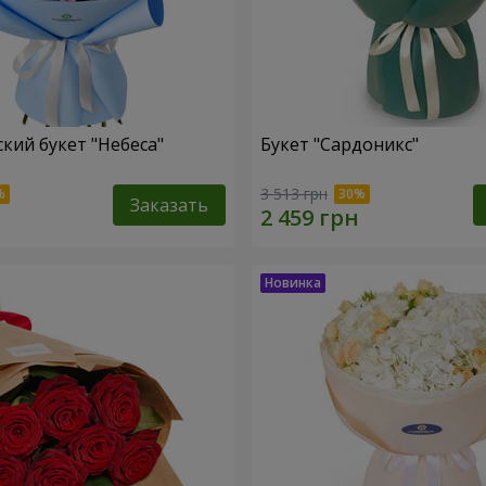
кий букет "Небеса"
Букет "Сардоникс"
3 513 грн
Заказать