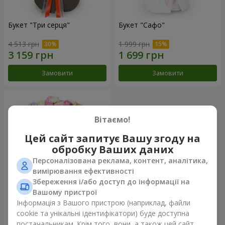
Букет "Три серця"
Букет "Сафо"
4 513 грн
1 999 грн
Замовити
Замовити
Вітаємо!
Цей сайт запитує Вашу згоду на
обробку Ваших даних
Персоналізована реклама, контент, аналітика,
вимірювання ефективності
Збереження і/або доступ до інформації на
Вашому пристрої
Букет "Tarnis"
Інформація з Вашого пристрою (наприклад, файли
cookie та унікальні ідентифікатори) буде доступна
5 691 грн
постачальникам. Крім того, вони, а також цей сайт