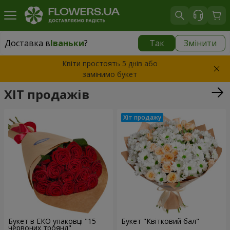
Доставка в
Іваньки
?
Так
Змінити
Доставка в
Іваньки
|
625 грн
Квіти простоять 5 днів або
замінимо букет
ХІТ продажів
Букет в ЕКО упаковці "15
Букет "Квітковий бал"
червоних троянд"