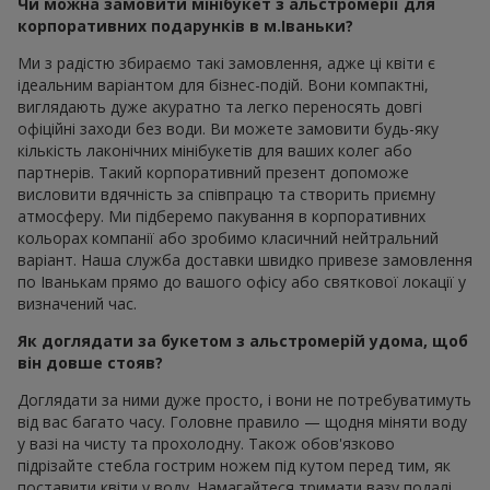
Чи можна замовити мінібукет з альстромерії для
корпоративних подарунків в м.Іваньки?
Ми з радістю збираємо такі замовлення, адже ці квіти є
ідеальним варіантом для бізнес-подій. Вони компактні,
виглядають дуже акуратно та легко переносять довгі
офіційні заходи без води. Ви можете замовити будь-яку
кількість лаконічних мінібукетів для ваших колег або
партнерів. Такий корпоративний презент допоможе
висловити вдячність за співпрацю та створить приємну
атмосферу. Ми підберемо пакування в корпоративних
кольорах компанії або зробимо класичний нейтральний
варіант. Наша служба доставки швидко привезе замовлення
по Іванькам прямо до вашого офісу або святкової локації у
визначений час.
Як доглядати за букетом з альстромерій удома, щоб
він довше стояв?
Доглядати за ними дуже просто, і вони не потребуватимуть
від вас багато часу. Головне правило — щодня міняти воду
у вазі на чисту та прохолодну. Також обов'язково
підрізайте стебла гострим ножем під кутом перед тим, як
поставити квіти у воду. Намагайтеся тримати вазу подалі