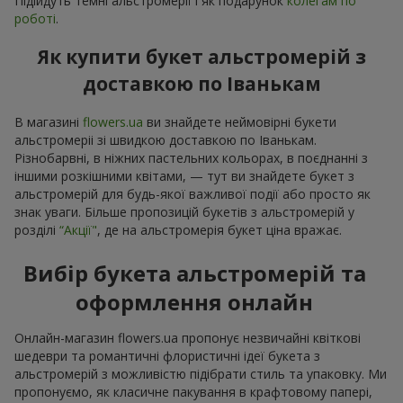
Підійдуть темні альстромерії і як подарунок
колегам по
роботі
.
Як купити букет альстромерій з
доставкою по Іванькам
В магазині
flowers.ua
ви знайдете неймовірні букети
альстромеріі зі швидкою доставкою по Іванькам.
Різнобарвні, в ніжних пастельних кольорах, в поєднанні з
іншими розкішними квітами, — тут ви знайдете букет з
альстромерій для будь-якої важливої події або просто як
знак уваги. Більше пропозицій букетів з альстромерій у
розділі
“Акції"
, де на альстромерія букет ціна вражає.
Вибір букета альстромерій та
оформлення онлайн
Онлайн-магазин flowers.ua пропонує незвичайні квіткові
шедеври та романтичні флористичні ідеї букета з
альстромерій з можливістю підібрати стиль та упаковку. Ми
пропонуємо, як класичне пакування в крафтовому папері,