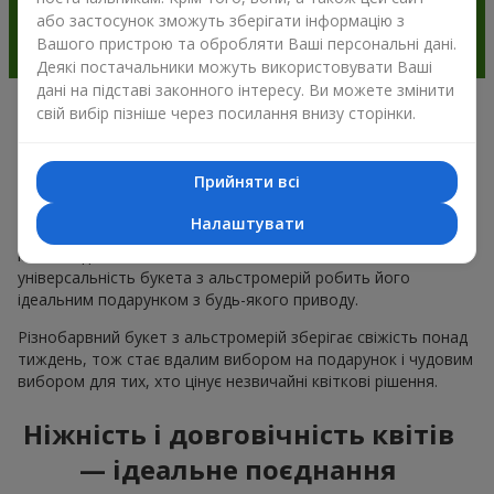
або застосунок зможуть зберігати інформацію з
Вашого пристрою та обробляти Ваші персональні дані.
Деякі постачальники можуть використовувати Ваші
дані на підставі законного інтересу. Ви можете змінити
свій вибір пізніше через посилання внизу сторінки.
Чому варто вибрати букет з
альстромерії в м.Іваньки
Прийняти всі
Альстромерія квітка — це ніжність і естетика в одному
Налаштувати
букеті. Чарівні кольори пелюсток і незвична форма ніжних
квітів подобається багатьом
жінкам
та
чоловікам
, а
універсальність букета з альстромерій робить його
ідеальним подарунком з будь-якого приводу.
Різнобарвний букет з альстромерій зберігає свіжість понад
тиждень, тож стає вдалим вибором на подарунок і чудовим
вибором для тих, хто цінує незвичайні квіткові рішення.
Ніжність і довговічність квітів
— ідеальне поєднання