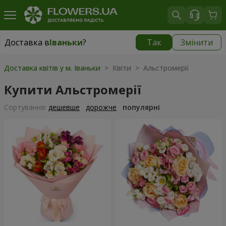
Доставка в
Іваньки
?
Так
Змінити
Доставка в
Іваньки
|
625 грн
Доставка квітів у м. Іваньки
> Квіти > Альстромерії
Купити Альстромерії
Сортування:
дешевше
дорожче
популярні