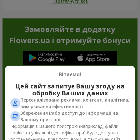
Переглянути все
Замовляйте в додатку
Flowers.ua і отримуйте бонуси
Вітаємо!
Цей сайт запитує Вашу згоду на
обробку Ваших даних
Персоналізована реклама, контент, аналітика,
вимірювання ефективності
Збереження і/або доступ до інформації на
Вашому пристрої
Інформація з Вашого пристрою (наприклад, файли
cookie та унікальні ідентифікатори) буде доступна
постачальникам. Крім того, вони, а також цей сайт