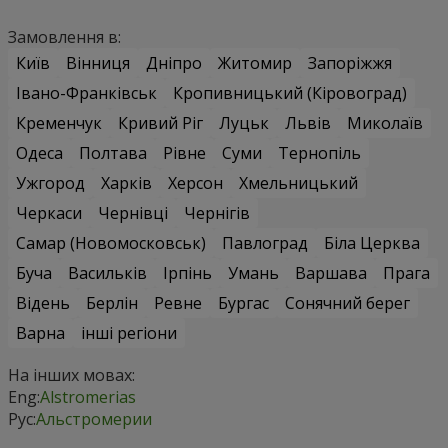
Замовлення в:
Київ
Вінниця
Дніпро
Житомир
Запоріжжя
Івано-Франківськ
Кропивницький (Кіровоград)
Кременчук
Кривий Ріг
Луцьк
Львів
Миколаїв
Одеса
Полтава
Рівне
Суми
Тернопіль
Ужгород
Харків
Херсон
Хмельницький
Черкаси
Чернівці
Чернігів
Самар (Новомосковськ)
Павлоград
Біла Церква
Буча
Васильків
Ірпінь
Умань
Варшава
Прага
Відень
Берлін
Ревне
Бургас
Сонячний берег
Варна
інші регіони
На інших мовах:
Eng:
Alstromerias
Рус:
Альстромерии