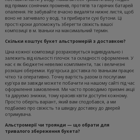
від прямих сонячних променів, протягів та гарячих батарей
опалення. Не забувайте вчасно видаляти нижнє листя, щоб
воно не загнивало у воді, та прибирати сухі бутони. Ці
прості кроки допоможуть зберегти свіжість вашої
композиції в м. Іваньки на максимальний термін.
Скільки коштує букет альстромерій з доставкою?
Ціна кожної композиції розраховується індивідуально і
залежить від кількості гілочок та складності оформлення. У
нас є як бюджетні невеликі компліменти, так і величезні
розкішні оберемки. Кур'єрська доставка по Іванькам працює
чітко та оперативно. Точну вартість разом із послугами
кур'єра ви завжди можете побачити на нашому сайті під час
оформлення замовлення. Ми часто проводимо приємні акції
та даруємо знижки, тому красиві квіти доступні кожному.
Просто оберіть варіант, який вам сподобався, а ми
подбаємо про свіжість та швидку доставку до дверей
отримувача.
Альстромерії чи троянди — що обрати для
тривалого збереження букета?