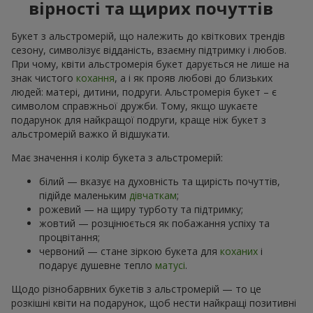
вірності та щирих почуттів
Букет з альстромерій, що належить до квіткових трендів
сезону, символізує відданість, взаємну підтримку і любов.
При чому, квіти альстромерія букет дарується не лише на
знак чистого
кохання
, а і як прояв любові до близьких
людей: матері, дитини, подруги. Альстромерія букет – є
символом справжньої дружби. Тому, якщо шукаєте
подарунок для найкращої подруги, краще ніж букет з
альстромерій важко й відшукати.
Має значення і колір букета з альстромерій:
білий — вказує на духовність та щирість почуттів,
підійде маленьким
дівчаткам
;
рожевий — на щиру турботу та підтримку;
жовтий — розцінюється як побажання успіху та
процвітання;
червоний — стане зіркою букета для
коханих
і
подарує душевне тепло
матусі
.
Щодо різнобарвних букетів з альстромерій — то це
розкішні квіти на подарунок, щоб нести найкращі позитивні