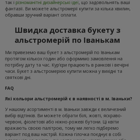
так і
різноманітні дизайнерські ідеї
, що задовольнять ваші
фантазії. Ви можете альстромерії купити за кілька хвилин,
обравши зручний варіант оплати.
Швидка доставка букету з
альстромерій по Іванькам
Ми привеземо ваш букет з альстромерій по Іванькам
протягом кількох годин або оформимо замовлення на
потрібну дату та час. Кур’єри працюють в ранкові і вечірні
часи. Букет з альстромерією купити можна у вихідні та
святкові дні.
FAQ
Які кольори альстромерій є в наявності в м. Іваньки?
У нашому асортименті в м. Іваньки завжди є величезний
вибір відтінків. Ви можете обрати білі, жовті, яскраво-
червоні, фіолетові або ніжно-рожеві бутони. Ці квіти
вражають своєю палітрою, тому ми легко підберемо
варіант под ваш настрій. Кожна гілочка поєднує в собі