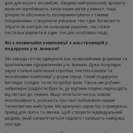
фон для всього ансамблю. Завдяки нейтральному аромату
вони не перебивають запах інших квітів у кімнаті. Наші
флористи обожнюють експериментувати з такими
поєднаннями, створюючи унікальні текстури. Ви можете
обрати як контрастні кольорові рішення, так і ніжні
пастельні варіанти в один тон для особливої події.
Які є незвичайні композиції з альстромерій у
подарунок у м. Іваньки?
Ми завжди готові здивувати вас незвичайними формами та
оригінальним оформленням у м. Іваньки. Дуже популярні
зараз стильні капелюшні коробки, плетені кошики та
ексклюзивні композиції у формі серця. Такий подарунок
виглядає солідно та не потребує вази. Також ми робимо
неймовірні градієнтні букети, де відтінки плавно переходять
від світлих до темних. Якщо хочеться чогось зовсім
ексклюзивного, розкажіть про свої побажання нашим
талановитим майстрам. Ми врахуємо характер отримувача,
привід для свята та звички, щоб створити індивідуальний
шедевр, який запам'ятається надовго і залишить найкращі
спогади.