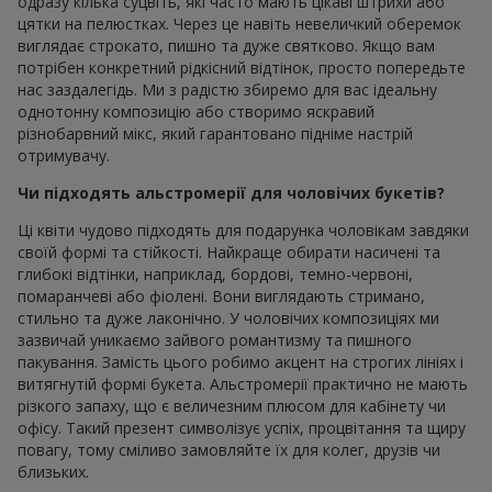
одразу кілька суцвіть, які часто мають цікаві штрихи або
цятки на пелюстках. Через це навіть невеличкий оберемок
виглядає строкато, пишно та дуже святково. Якщо вам
потрібен конкретний рідкісний відтінок, просто попередьте
нас заздалегідь. Ми з радістю збиремо для вас ідеальну
однотонну композицію або створимо яскравий
різнобарвний мікс, який гарантовано підніме настрій
отримувачу.
Чи підходять альстромерії для чоловічих букетів?
Ці квіти чудово підходять для подарунка чоловікам завдяки
своїй формі та стійкості. Найкраще обирати насичені та
глибокі відтінки, наприклад, бордові, темно-червоні,
помаранчеві або фіолені. Вони виглядають стримано,
стильно та дуже лаконічно. У чоловічих композиціях ми
зазвичай уникаємо зайвого романтизму та пишного
пакування. Замість цього робимо акцент на строгих лініях і
витягнутій формі букета. Альстромерії практично не мають
різкого запаху, що є величезним плюсом для кабінету чи
офісу. Такий презент символізує успіх, процвітання та щиру
повагу, тому сміливо замовляйте їх для колег, друзів чи
близьких.