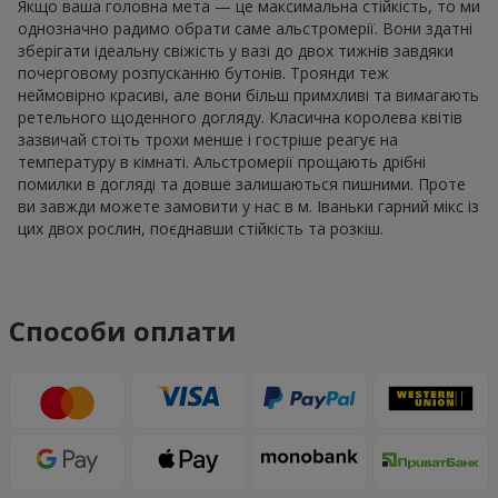
Якщо ваша головна мета — це максимальна стійкість, то ми
однозначно радимо обрати саме альстромерії. Вони здатні
зберігати ідеальну свіжість у вазі до двох тижнів завдяки
почерговому розпусканню бутонів. Троянди теж
неймовірно красиві, але вони більш примхливі та вимагають
ретельного щоденного догляду. Класична королева квітів
зазвичай стоїть трохи менше і гостріше реагує на
температуру в кімнаті. Альстромерії прощають дрібні
помилки в догляді та довше залишаються пишними. Проте
ви завжди можете замовити у нас в м. Іваньки гарний мікс із
цих двох рослин, поєднавши стійкість та розкіш.
Способи оплати