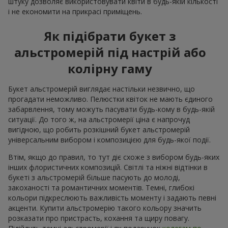
штуку дозволяє використовувати квіти в будь-якій кількості
і не економити на прикрасі приміщень.
Як підібрати букет з
альстромерій під настрій або
колірну гаму
Букет альстромерій виглядає настільки незвично, що
прогадати неможливо. Пелюстки квіток не мають єдиного
забарвлення, тому можуть пасувати будь-кому в будь-якій
ситуації. До того ж, на альстромерії ціна є напрочуд
вигідною, що робить розкішний букет альстромерій
універсальним вибором і композицією для будь-якої події.
Втім, якщо до правил, то тут діє схоже з вибором будь-яких
інших флористичних композицій. Світлі та ніжні відтінки в
букеті з альстромерій більше пасують до молоді,
закоханості та романтичних моментів. Темні, глибокі
кольори підкреслюють важливість моменту і задають певні
акценти. Купити альстромерію такого кольору значить
розказати про пристрасть, кохання та щиру повагу.