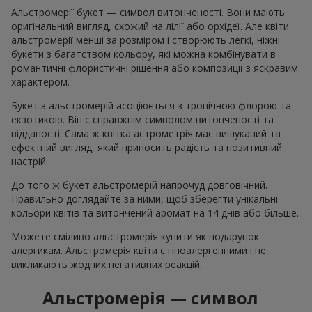
Альстромерії букет — символ витонченості. Вони мають
оригінальний вигляд, схожий на лілії або орхідеї. Але квіти
альстромерії менші за розміром і створюють легкі, ніжні
букети з багатством кольору, які можна комбінувати в
романтичні флористичні рішення або композиції з яскравим
характером.
Букет з альстромерій асоціюється з тропічною флорою та
екзотикою. Він є справжнім символом витонченості та
відданості. Сама ж квітка астрометрія має вишуканий та
ефектний вигляд, який приносить радість та позитивний
настрій.
До того ж букет альстромерій напрочуд довговічний.
Правильно доглядайте за ними, щоб зберегти унікальні
кольори квітів та витончений аромат на 14 днів або більше.
Можете сміливо альстромерія купити як подарунок
алергикам. Альстромерія квіти є гіпоалергенними і не
викликають жодних негативних реакцій.
Альстромерія — символ