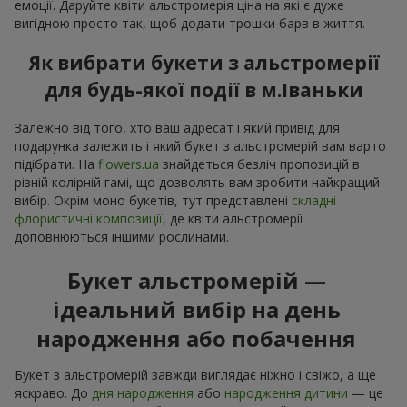
емоції. Даруйте квіти альстромерія ціна на які є дуже
вигідною просто так, щоб додати трошки барв в життя.
Як вибрати букети з альстромерії
для будь-якої події в м.Іваньки
Залежно від того, хто ваш адресат і який привід для
подарунка залежить і який букет з альстромерій вам варто
підібрати. На
flowers.ua
знайдеться безліч пропозицій в
різній колірній гамі, що дозволять вам зробити найкращий
вибір. Окрім моно букетів, тут представлені
складні
флористичні композиції
, де квіти альстромерії
доповнюються іншими рослинами.
Букет альстромерій —
ідеальний вибір на день
народження або побачення
Букет з альстромерій завжди виглядає ніжно і свіжо, а ще
яскраво. До
дня народження
або
народження дитини
— це