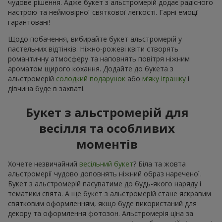
чудове рішення. Адже букет з альстромерій додає радісного
настрою та неймовірної святкової легкості. Гарні емоції
гарантовані!
Щодо побачення, вибирайте букет альстромерій у
пастельних відтінків. Ніжно-рожеві квіти створять
романтичну атмосферу та наповнять повітря ніжним
ароматом щирого кохання. Додайте до букета з
альстромерій
солодкий подарунок
або
м’яку іграшку
і
дівчина буде в захваті.
Букет з альстромерій для
весілля та особливих
моментів
Хочете незвичайний
весільний букет
? Біла та жовта
альстромерії чудово доповнять ніжний образ нареченої.
Букет з альстромерій пасуватиме до будь-якого наряду і
тематики свята. А ще букет з альстромерій стане яскравим
святковим оформленням, якщо буде використаний для
декору та оформлення фотозон. Альстромерія ціна за