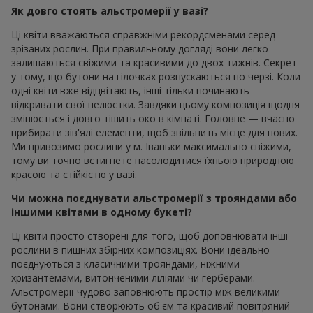
Як довго стоять альстромерії у вазі?
Ці квіти вважаються справжніми рекордсменами серед
зрізаних рослин. При правильному догляді вони легко
залишаються свіжими та красивими до двох тижнів. Секрет
у тому, що бутони на гілочках розпускаються по черзі. Коли
одні квіти вже відцвітають, інші тільки починають
відкривати свої пелюстки. Завдяки цьому композиція щодня
змінюється і довго тішить око в кімнаті. Головне — вчасно
прибирати зів'ялі елементи, щоб звільнить місце для нових.
Ми привозимо рослини у м. Іваньки максимально свіжими,
тому ви точно встигнете насолодитися їхньою природною
красою та стійкістю у вазі.
Чи можна поєднувати альстромерії з трояндами або
іншими квітами в одному букеті?
Ці квіти просто створені для того, щоб доповнювати інші
рослини в пишних збірних композиціях. Вони ідеально
поєднуються з класичними трояндами, ніжними
хризантемами, витонченими ліліями чи герберами.
Альстромерії чудово заповнюють простір між великими
бутонами. Вони створюють об'єм та красивий повітряний