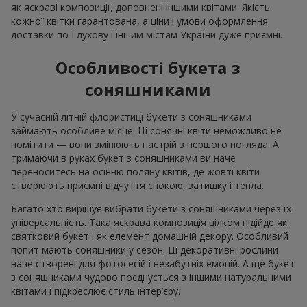
як яскраві композиції, доповнені іншими квітами. Якість
кожної квітки гарантована, а ціни і умови оформлення
доставки по Глухову і іншим містам України дуже приємні.
Особливості букета з
соняшниками
У сучасній літній флористиці букети з соняшниками
займають особливе місце. Ці сонячні квіти неможливо не
помітити — вони змінюють настрій з першого погляда. А
тримаючи в руках букет з соняшниками ви наче
переноситесь на осінню поляну квітів, де жовті квіти
створюють приємні відчуття спокою, затишку і тепла.
Багато хто вирішує вибрати букети з соняшниками через їх
універсальність. Така яскрава композиція цілком підійде як
святковий букет і як елемент домашній декору. Особливий
попит мають соняшники у сезон. Ці декоративні рослини
наче створені для фотосесій і незабутніх емоцій. А ще букет
з соняшниками чудово поєднується з іншими натуральними
квітами і підкреслює стиль інтер’єру.