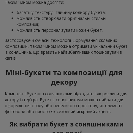
Таким чином можна досягти:
багатшу текстуру і глибину кольору букета;
можливість створювати оригінальні стильні
композиції;
можливість персоналізувати кожен букет.
Застосовуючи сучасні технології формування складних
композицій, таким чином можна отримати унікальний букет
із соняшника, що вразить найвибагливіших поціновувачів
квітів.
Міні-букети та композиції для
декору
Компактні букети з соняшниками підходять і як рослини для
декору інтер’єра. Букет з соняшниками можна вибрати для
оформлення столу або невеликого простору, як елемент
фотозони або просто як сезонний яскравий акцент.
Як вибрати букет з соняшниками