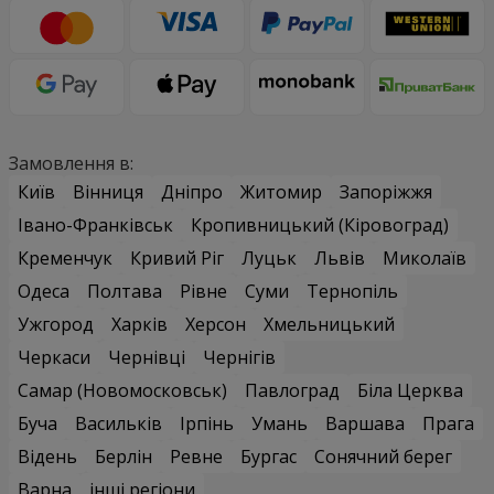
Замовлення в:
Київ
Вінниця
Дніпро
Житомир
Запоріжжя
Івано-Франківськ
Кропивницький (Кіровоград)
Кременчук
Кривий Ріг
Луцьк
Львів
Миколаїв
Одеса
Полтава
Рівне
Суми
Тернопіль
Ужгород
Харків
Херсон
Хмельницький
Черкаси
Чернівці
Чернігів
Самар (Новомосковськ)
Павлоград
Біла Церква
Буча
Васильків
Ірпінь
Умань
Варшава
Прага
Відень
Берлін
Ревне
Бургас
Сонячний берег
Варна
інші регіони