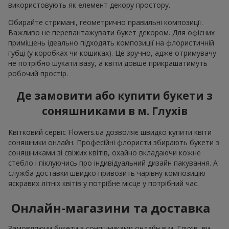
використовують як елемент декору простору.
Обирайте стримані, геометрично правильні композиції.
Важливо не перевантажувати букет декором. Для офісних
приміщень ідеально підходять композиції на флористичній
губці (у коробках чи кошиках). Це зручно, адже отримувачу
не потрібно шукати вазу, а квіти довше прикрашатимуть
робочий простір.
Де замовити або купити букети з
соняшниками в м. Глухів
Квітковий сервіс Flowers.ua дозволяє швидко купити квіти
соняшники онлайн. Професійні флористи збирають букети з
соняшниками зі свіжих квітів, охайно вкладаючи кожне
стебло і піклуючись про індивідуальний дизайн пакування. А
служба доставки швидко привозить чарівну композицію
яскравих літніх квітів у потрібне місце у потрібний час.
Онлайн-магазини та доставка
Замовляючи букети з соняшниками онлайн в м. Глухів, ви