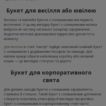
Букет для весілля або ювілею
Весільні та ювілейні букети з соняшниками виглядають
витончено. У цьому випадку букет з соняшниками можна
вибрати як частину загальної концепції оформлення.
Акуратна квіткова аранжировка підкреслює урочистість
моменту.
Для весілля
в стилі "кантрі" підійде невеликий охайний букет
з соняшником з додаванням гіпсофіли чи лаванди. Для
ювілею краще обрати капелюшну коробку або великий
кошик — це виглядає статусно та дорого.
Букет для корпоративного
свята
Для ділових заходів букети з соняшників оформлюють
стримано й стильно. Такий букет з соняшниками допомагає
створити позитивну атмосферу й виглядає професійно.
Букет з соняшниками в корпоративному стилі часто