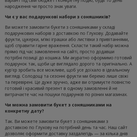
варіант під свій бюджет і конкретну подію, будь то день
народження чи просто знак уваги.
Чи є у вас подарункові набори з соняшників?
Ви можете замовити букети з соняшниками у складі
подарункових наборів з доставкою по Глухову. Додавайте
фрукти, цукерки, м’які іграшки або листівки з привітаннями,
щоб справити гарне враження. Скласти такий набір можна
прямо під час замовлення на сайті, просто додавши
потрібні позиції до кошика. Ми акуратно оформимо готовий
подарунок так, щоби це виглядало дорого та оригінально. А
кур'єр зробить все можливе, щоб усе доїхало в ідеальному
вигляді. Солодощі та сезонні фрукти ми беремо лише свіжі
та перевірені. Це дуже зручно, адже ви отримуєте повністю
готовий і красивий презент в одному замовленні й не
витрачаєте час на пошуки подарунків по різних магазинах.
Чи можна замовити букет з соняшниками на
конкретну дату?
Так. Ви можете замовити букет з соняшниками з
доставкою по Глухову на потрібний день та час. Наш сайт
дозволяє оформити доставку заздалегідь — за кілька днів