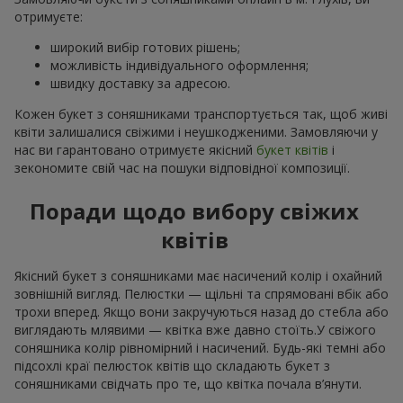
отримуєте:
широкий вибір готових рішень;
можливість індивідуального оформлення;
швидку доставку за адресою.
Кожен букет з соняшниками транспортується так, щоб живі
квіти залишалися свіжими і неушкодженими. Замовляючи у
нас ви гарантовано отримуєте якісний
букет квітів
і
зекономите свій час на пошуки відповідної композиції.
Поради щодо вибору свіжих
квітів
Якісний букет з соняшниками має насичений колір і охайний
зовнішній вигляд. Пелюстки — щільні та спрямовані вбік або
трохи вперед. Якщо вони закручуються назад до стебла або
виглядають млявими — квітка вже давно стоїть.У свіжого
соняшника колір рівномірний і насичений. Будь-які темні або
підсохлі краї пелюсток квітів що складають букет з
соняшниками свідчать про те, що квітка почала в’янути.