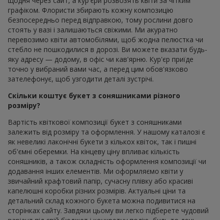
щодня через сайт, а кур'єри розвозять квіти за чітким
графіком. Флористи збирають кожну композицію
безпосередньо перед відправкою, тому рослини довго
стоять у вазі і залишаються свіжими. Ми акуратно
перевозимо квіти автомобілями, щоб жодна пелюстка чи
стебло не пошкодилися в дорозі. Ви можете вказати будь-
яку адресу — додому, в офіс чи кав'ярню. Кур'єр приїде
точно у вибраний вами час, а перед цим обов'язково
зателефонує, щоб узгодити деталі зустрічі.
Скільки коштує букет з соняшниками різного
розміру?
Вартість квіткової композиції букет з соняшниками
залежить від розміру та оформлення. У нашому каталозі є
як невеликі лаконічні букети з кількох квіток, так і пишні
об'ємні оберемки. На кінцеву ціну впливає кількість
соняшників, а також складність оформлення композиції чи
додавання інших елементів. Ми оформляємо квіти у
звичайний крафтовий папір, сучасну плівку або красиві
капелюшні коробки різних розмірів. Актуальні ціни та
детальний склад кожного букета можна подивитися на
сторінках сайту. Завдяки цьому ви легко підберете чудовий