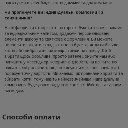
підготуємо всі необхідні звітні документи для компаній.
Чи пропонуєте ви індивідуальні композиції з
соняшників?
Наші флористи створюють авторські букети з соняшниками
за індивідуальним запитом, додаючи персоналізовані
елементи декору та святкове оформлення. Ви можете
попросити змінити склад готового букета, додати більше
квітів або вибрати інший колір стрічки чи паперу. Щоб
зібрати щось особливе, просто зателефонуйте нам або
напишіть у месенджер. Флорист відповість на всі питання,
підкаже, які рослини краще поєднуються із соняшниками, і
порахує точну вартість. Ми знаємо, як правильно зрізати та
збирати квіти, тому навіть найнезвичайніша індивідуальна
композиція буде довго радувати своєю стійкістю та гарним
виглядом.
Способи оплати