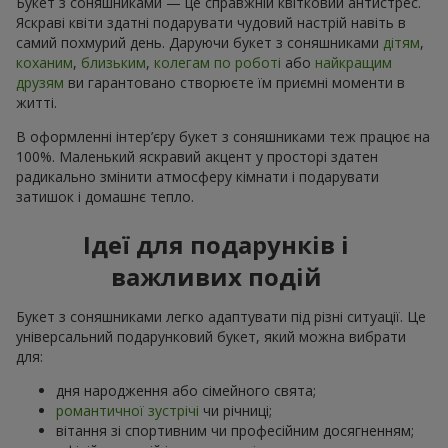
Букет з соняшниками — це справжній квітковий антистрес.
Яскраві квіти здатні подарувати чудовий настрій навіть в
самий похмурий день. Даруючи букет з соняшниками
дітям
,
коханим
,
близьким
,
колегам по роботі
або
найкращим
друзям
ви гарантовано створюєте їм приємні моменти в
житті.
В оформленні інтер’єру букет з соняшниками теж працює на
100%. Маленький яскравий акцент у просторі здатен
радикально змінити атмосферу кімнати і подарувати
затишок і домашнє тепло.
Ідеї для подарунків і
важливих подій
Букет з соняшниками легко адаптувати під різні ситуації. Це
універсальний подарунковий букет, який можна вибрати
для:
дня народження або сімейного свята;
романтичної зустрічі
чи річниці;
вітання зі спортивним чи професійним досягненням;