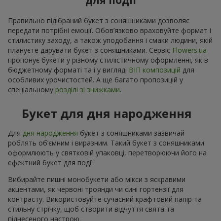
для події
Правильно підібраний букет з соняшниками дозволяє
передати потрібні емоції. Обов’язково враховуйте формат і
стилистику заходу, а також уподобання і смаки людини, якій
плануєте дарувати букет з соняшниками. Сервіс
Flowers.ua
пропонує букети у різному стилістичному оформленні, як в
бюджетному форматі та і у вигляді
ВІП композицій
для
особливих урочистостей. А ще багато пропозицій у
спеціальному
розділі зі знижками
.
Букет для дня народження
Для
дня народження
букет з соняшниками зазвичай
роблять об’ємним і виразним. Такий букет з соняшниками
оформлюють у святковій упаковці, перетворюючи його на
ефектний букет для події.
Вибирайте пишні монобукети або мікси з яскравими
акцентами, як червоні троянди чи сині гортензії для
контрасту. Використовуйте сучасний крафтовий папір та
стильну стрічку, щоб створити відчуття свята та
піднесеного настрою.