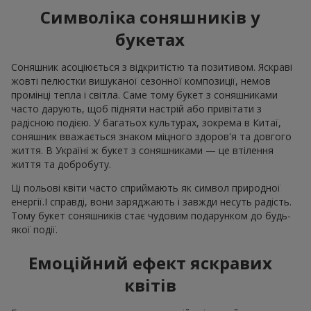
Символіка соняшників у
букетах
Соняшник асоціюється з відкритістю та позитивом. Яскраві
жовті пелюстки вишуканої сезонної композиції, немов
промінці тепла і світла. Саме тому букет з соняшниками
часто дарують, щоб підняти настрій або привітати з
радісною подією. У багатьох культурах, зокрема в Китаї,
соняшник вважається знаком міцного здоров'я та довгого
життя. В Україні ж букет з соняшниками — це втілення
життя та добробуту.
Ці польові квіти часто сприймають як символ природної
енергії.І справді, вони заряджають і завжди несуть радість.
Тому букет соняшників стає чудовим подарунком до будь-
якої події.
Емоційний ефект яскравих
квітів