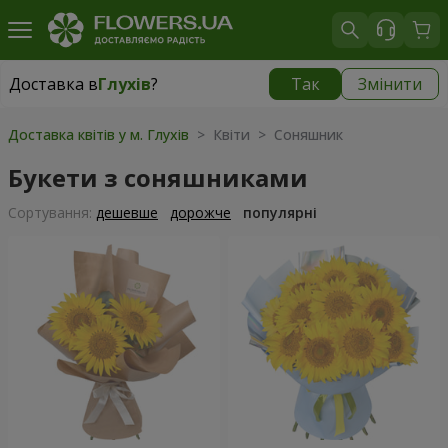
Доставка в
Глухів
?
Так
Змінити
Доставка в
Глухів
|
3435 грн
Доставка квітів у м. Глухів
> Квіти > Соняшник
Букети з соняшниками
Сортування:
дешевше
дорожче
популярні