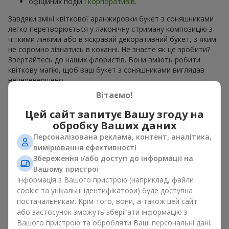
офіційних подій і
корпоративів
.
Завдяки зміні квіткової аранжировки букет з соняшниками
легко перетворюється у лаконічну стриману композицію з
чіткими лініями або в яскравий декоративний букет, з яким
не соромно зізнатись в коханні. Не знаєте як це зробити?
Звертайтесь до наших флористів. Вони вміють робити
квіткову магію, щоб ваш букет з соняшниками виглядав
неперевершено.
Вітаємо!
Види букетів з соняшниками
Цей сайт запитує Вашу згоду на
обробку Ваших даних
Асортимент
Flowers.ua
дозволяє вибрати букети з
соняшниками у різних стилях. На наших сторінках ви можете
Персоналізована реклама, контент, аналітика,
знайти:
вимірювання ефективності
Збереження і/або доступ до інформації на
моно букети з 7, 9 або 11 квітів;
Вашому пристрої
ніжні композиції доповненні сезонними рослинами;
Інформація з Вашого пристрою (наприклад, файли
витончені поєднання з класичними трояндами;
cookie та унікальні ідентифікатори) буде доступна
яскраві букети з паростками ніжної зелені.
постачальникам. Крім того, вони, а також цей сайт
Єдиний нюанс, соняшники — це сезонні квіти, які доступні
або застосунок зможуть зберігати інформацію з
для продажу лише в сезон цвітіння.
Вашого пристрою та обробляти Ваші персональні дані.