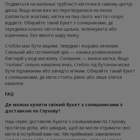
Подивіться на маленькі трубчасті квіточки в самому центрі
диска. Якщо вони вже всі перетворилися на пилок
(сиплються жовтим), квітка на піку свого життя і скоро
відцвіте. Обирайте такий букет з соняшниками, де
серединка кожної квіточки щільна, зеленкувата або
коричнева, без явного шару пилку.
Стебло має бути міцним, твердим і яскраво-зеленим.
Слизький або потемнілий зріз — ознака розмноження
бактерій у воді магазину. Соняшник — важка квітка. Якщо
“голова" сильно нахилена вниз, стебло під бутоном може
бути підламаним або занадто м'яким. Обирайте такий букет
з соняшниками, де квіти стоять рівно або лише злегка
нахилені.
FAQ
Де можна купити свіжий букет з соняшниками з
доставкою по Глухову?
Наш сервіс доставляє букети з соняшниками по Глухову
протягом доби, або швидше, щоб ви могли отримати свої
квіти в потрібний вам час. Ми приймаємо замовлення