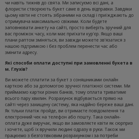
чи навіть тижнів до свята. Ми записуємо всі дані, а
флористи створюють букет саме в день відправки. Завдяки
цьому квіти не стоять зібраними на складі і приїжджають до
отримувача максимально свіжими. Коли будете
заповнювати анкету на сайті, просто виберіть зручний для
вас проміжок часу, коли має приїхати кур'єр. Якщо ваші
плани раптом зміняться, ви завжди можете зв'язатися з
нашою підтримкою і без проблем перенести час або
змінити адресу.
Які способи оплати доступні при замовленні букета в
м. Глухів?
Ви можете сплатити за букет з соняшниками онлайн
карткою або за допомогою зручної платіжної системи. Ми
приймаємо картки різних банків, тому оплата триватиме
всього пару хвилин. Розрахунок відбувається прямо на
сайті через захищену систему, яка надійно береже ваші дані.
Як тільки платіж пройде, ви отримаєте повідомлення та
електронний чек на телефон або пошту. Така онлайн-
оплата дуже виручає, якщо ви замовляєте квіти як сюрприз
і хочете, щоб їх вручили людині одразу в руки. Також ми
працюємо з безготівковим розрахунком і за потреби