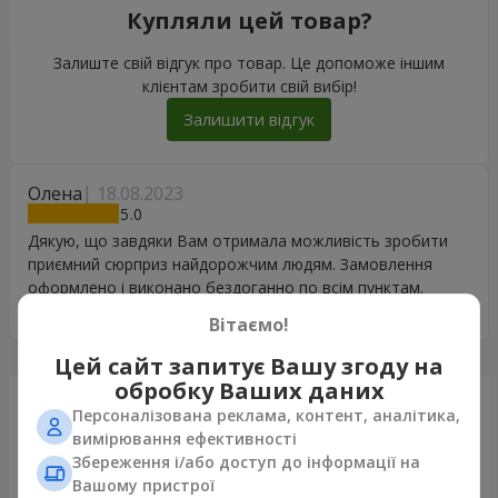
Купляли цей товар?
Залиште свій відгук про товар. Це допоможе іншим
клієнтам зробити свій вибір!
Залишити відгук
Олена
18.08.2023
5
Дякую, що завдяки Вам отримала можливість зробити
приємний сюрприз найдорожчим людям. Замовлення
оформлено і виконано бездоганно по всім пунктам.
Квіти, цукерки, листівка - прекрасні. Щиро дякую!
Вітаємо!
Цей сайт запитує Вашу згоду на
обробку Ваших даних
Щойно доставили
Персоналізована реклама, контент, аналітика,
вимірювання ефективності
Збереження і/або доступ до інформації на
Вашому пристрої