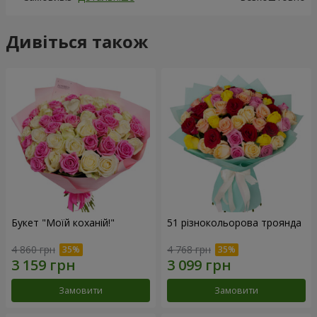
Дивіться також
Букет "Моїй коханій!"
51 різнокольорова троянда
4 860 грн
4 768 грн
Замовити
Замовити