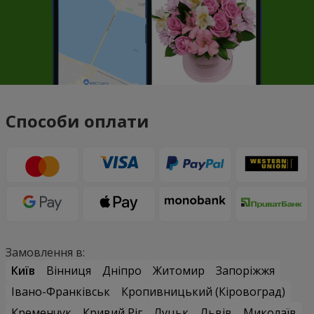
Способи оплати
Замовлення в:
Київ
Вінниця
Дніпро
Житомир
Запоріжжя
Івано-Франківськ
Кропивницький (Кіровоград)
Кременчук
Кривий Ріг
Луцьк
Львів
Миколаїв