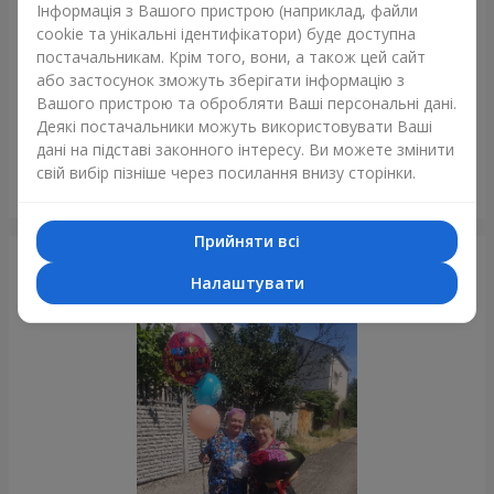
Інформація з Вашого пристрою (наприклад, файли
cookie та унікальні ідентифікатори) буде доступна
постачальникам. Крім того, вони, а також цей сайт
або застосунок зможуть зберігати інформацію з
Вашого пристрою та обробляти Ваші персональні дані.
Деякі постачальники можуть використовувати Ваші
дані на підставі законного інтересу. Ви можете змінити
свій вибір пізніше через посилання внизу сторінки.
Букет з 25 червоних троянд
Київ
Прийняти всі
Фотогалерея
Налаштувати