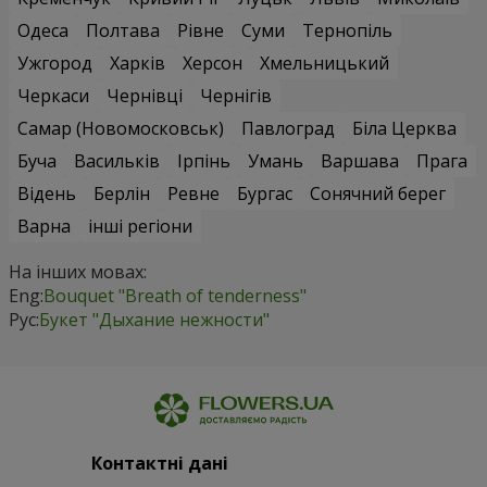
Одеса
Полтава
Рівне
Суми
Тернопіль
Ужгород
Харків
Херсон
Хмельницький
Черкаси
Чернівці
Чернігів
Самар (Новомосковськ)
Павлоград
Біла Церква
Буча
Васильків
Ірпінь
Умань
Варшава
Прага
Відень
Берлін
Ревне
Бургас
Сонячний берег
Варна
інші регіони
На інших мовах:
Eng:
Bouquet "Breath of tenderness"
Рус:
Букет "Дыхание нежности"
Контактні дані