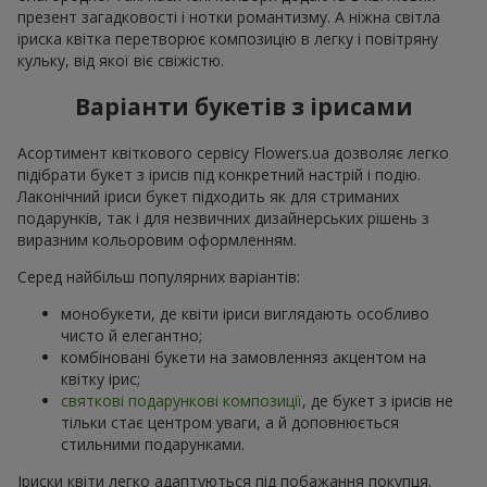
презент загадковості і нотки романтизму. А ніжна світла
іриска квітка перетворює композицію в легку і повітряну
кульку, від якої віє свіжістю.
Варіанти букетів з ірисами
Асортимент квіткового сервісу Flowers.ua дозволяє легко
підібрати букет з ірисів під конкретний настрій і подію.
Лаконічний іриси букет підходить як для стриманих
подарунків, так і для незвичних дизайнерських рішень з
виразним кольоровим оформленням.
Серед найбільш популярних варіантів:
монобукети, де квіти іриси виглядають особливо
чисто й елегантно;
комбіновані букети на замовленняз акцентом на
квітку ірис;
святкові подарункові композиції
, де букет з ірисів не
тільки стає центром уваги, а й доповнюється
стильними подарунками.
Іриски квіти легко адаптуються під побажання покупця.