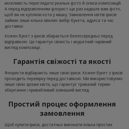
можливість переглядати реальні фото й описи композицій.
А перед відправленням флорист ще раз надішле вам фото,
щоб ви не купляли кота у мішку. Замовлення квітів ірисів
займає лише кілька хвилин: вибір букета, адреса та час
доставки.
Кожен букет з ірисів збирається безпосередньо перед
відправкою. Це гарантує свіжість і акуратний чарівний
вигляд композиції.
Гарантія свіжості та якості
Флористи відбирають лише свіжі іриси. Кожен букет з ірисів
проходить перевірку перед доставкою. Ми використовуємо
лише свіжі зрізані квіти, що гарантує тривалий термін
зберігання і привабливий зовнішній вигляд.
Простий процес оформлення
замовлення
Щоб купити іриси, достатньо виконати кілька простих