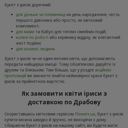
Букет з ірисів доречний:
для доньки чи племінниці
на день народження, честь
першого дзвоника або просто, як квітковий
комплімент;
для мами
та бабусі для теплих сімейних подій;
колезі по роботі
або керівнику відділу, як елегантний
жест подяки;
для коханої людини
.
Букет з ірисів чи не єдині весняні квіти, що допомагають
передати найщиріші емоції. Тому обов’язково даруйте їх
друзям та близьким. Тим більше, що у розділі
акційних
пропозицій
ви зможете знайти неймовірної краси букет з
ірисів за прийнятною вартістю.
Як замовити квіти іриси з
доставкою по Драбову
Скориставшись квітковим сервісом
Flowers.ua
, букет з ірисів
купити можна швидко й зручно, не виходячи з дому.
Обираючи букет з ірисів на нашому сайті, ви будете мати