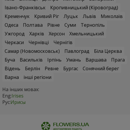
Івано-Франківськ
Кропивницький (Кіровоград)
Кременчук
Кривий Ріг
Луцьк
Львів
Миколаїв
Одеса
Полтава
Рівне
Суми
Тернопіль
Ужгород
Харків
Херсон
Хмельницький
Черкаси
Чернівці
Чернігів
Самар (Новомосковськ)
Павлоград
Біла Церква
Буча
Васильків
Ірпінь
Умань
Варшава
Прага
Відень
Берлін
Ревне
Бургас
Сонячний берег
Варна
інші регіони
На інших мовах:
Eng:
Irises
Рус:
Ирисы