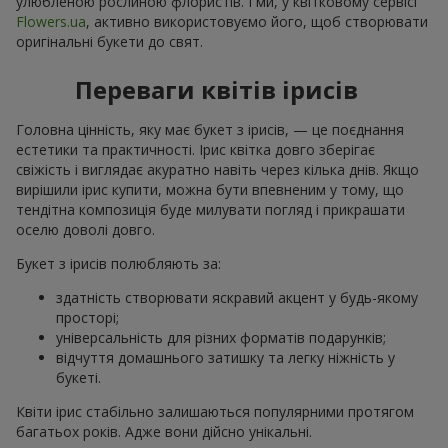
улюбленою рослиною флористів. І ми, у квітковому сервісі
Flowers.ua
, активно використовуємо його, щоб створювати
оригінальні букети до свят.
Переваги квітів ірисів
Головна цінність, яку має букет з ірисів, — це поєднання
естетики та практичності. Ірис квітка довго зберігає
свіжість і виглядає акуратно навіть через кілька днів. Якщо
вирішили ірис купити, можна бути впевненим у тому, що
тендітна композиція буде милувати погляд і прикрашати
оселю доволі довго.
Букет з ірисів полюбляють за:
здатність створювати яскравий акцент у будь-якому
просторі;
універсальність для різних форматів подарунків;
відчуття домашнього затишку та легку ніжність у
букеті.
Квіти ірис стабільно залишаються популярними протягом
багатьох років. Адже вони дійсно унікальні.