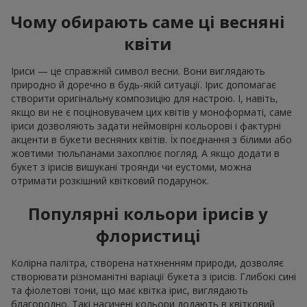
Чому обирають саме ці весняні
квіти
Іриси — це справжній символ весни. Вони виглядають
природно й доречно в будь-якій ситуації. Ірис допомагає
створити оригінальну композицію для настрою. І, навіть,
якщо ви не є поціновувачем цих квітів у моноформаті, саме
іриси дозволяють задати неймовірні кольорові і фактурні
акценти в букети весняних квітів. Їх поєднання з білими або
жовтими тюльпанами захоплює погляд. А якщо додати в
букет з ірисів вишукані троянди чи еустоми, можна
отримати розкішний квітковий подарунок.
Популярні кольори ірисів у
флористиці
Колірна палітра, створена натхненням природи, дозволяє
створювати різноманітні варіації букета з ірисів. Глибокі сині
та фіолетові тони, що має квітка ірис, виглядають
благородно. Такі насичені кольори додають в квітковий