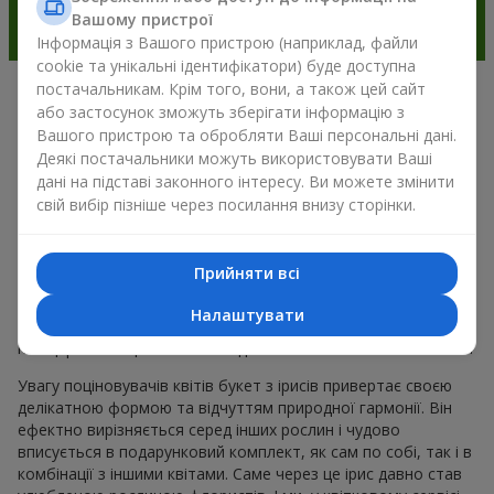
Вашому пристрої
Інформація з Вашого пристрою (наприклад, файли
cookie та унікальні ідентифікатори) буде доступна
постачальникам. Крім того, вони, а також цей сайт
Чарівність ірисів у сучасній
або застосунок зможуть зберігати інформацію з
Вашого пристрою та обробляти Ваші персональні дані.
флористиці м. Драбів
Деякі постачальники можуть використовувати Ваші
дані на підставі законного інтересу. Ви можете змінити
Букет з ірисів — це універсальний вибір для подарунка до
свій вибір пізніше через посилання внизу сторінки.
будь-якого приводу. Адже він поєднує природну симетрію
пелюсток, вишукану красу і тренди весняної флористики.
Сьогодні букет з ірисів обирають ті, хто хоче подарувати
Прийняти всі
щось елегантне, але водночас стримане. Така композиція
для настрою виглядає свіжо та незвично. А ще букет з
Налаштувати
ірисів створює романтичний настрій і дозволяє передати
найщиріші емоції близькій людині без зайвих слів і пояснень.
Увагу поціновувачів квітів букет з ірисів привертає своєю
делікатною формою та відчуттям природної гармонії. Він
ефектно вирізняється серед інших рослин і чудово
вписується в подарунковий комплект, як сам по собі, так і в
комбінації з іншими квітами. Саме через це ірис давно став