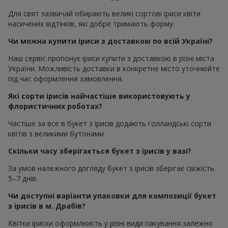
Для свят зазвичай обирають великі сортові іриси квіти
насичених відтінків, які добре тримають форму.
Чи можна купити іриси з доставкою по всій Україні?
Наш сервіс пропонує іриси купити з доставкою в різні міста
України. Можливість доставки в конкретне місто уточнюйте
під час оформлення замовлення.
Які сорти ірисів найчастіше використовують у
флористичних роботах?
Частіше за все в букет з ірисів додають голландські сорти
квітів з великими бутонами.
Скільки часу зберігається букет з ірисів у вазі?
За умов належного догляду букет з ірисів зберігає свіжість
5–7 днів.
Чи доступні варіанти упаковки для композиції букет
з ірисів в м. Драбів?
Квітки іриски оформлюють у різні види пакування залежно