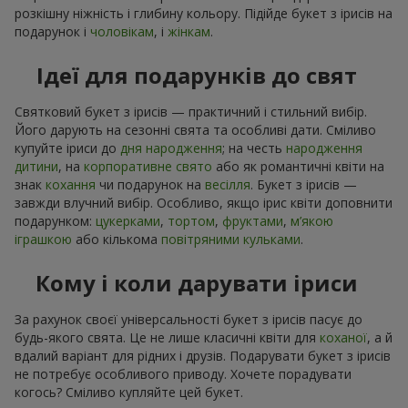
розкішну ніжність і глибину кольору. Підійде букет з ірисів на
подарунок і
чоловікам
, і
жінкам
.
Ідеї для подарунків до свят
Святковий букет з ірисів — практичний і стильний вибір.
Його дарують на сезонні свята та особливі дати. Сміливо
купуйте іриси до
дня народження
; на честь
народження
дитини
, на
корпоративне свято
або як романтичні квіти на
знак
кохання
чи подарунок на
весілля
. Букет з ірисів —
завжди влучний вибір. Особливо, якщо ірис квіти доповнити
подарунком:
цукерками
,
тортом
,
фруктами
,
м’якою
іграшкою
або кількома
повітряними кульками
.
Кому і коли дарувати іриси
За рахунок своєї універсальності букет з ірисів пасує до
будь-якого свята. Це не лише класичні квіти для
коханої
, а й
вдалий варіант для рідних і друзів. Подарувати букет з ірисів
не потребує особливого приводу. Хочете порадувати
когось? Сміливо купляйте цей букет.