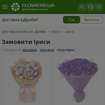
Доставка в
Драбів
?
Так
Змінити
Доставка в
Драбів
|
990 грн
Доставка квітів у м. Драбів
> Квіти > Іриси
Замовити Іриси
Сортування:
дешевше
дорожче
популярні