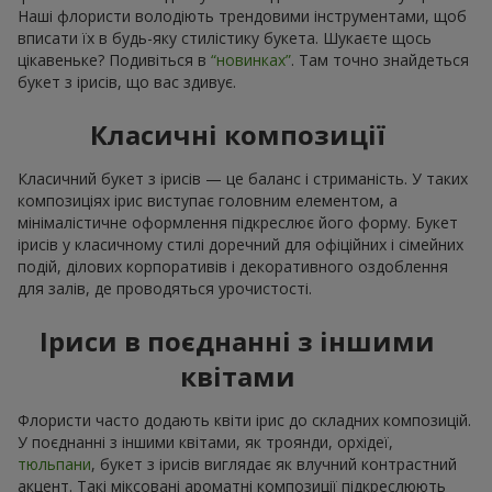
Наші флористи володіють трендовими інструментами, щоб
вписати їх в будь-яку стилістику букета. Шукаєте щось
цікавеньке? Подивіться в
“новинках”
. Там точно знайдеться
букет з ірисів, що вас здивує.
Класичні композиції
Класичний букет з ірисів — це баланс і стриманість. У таких
композиціях ірис виступає головним елементом, а
мінімалістичне оформлення підкреслює його форму. Букет
ірисів у класичному стилі доречний для офіційних і сімейних
подій, ділових корпоративів і декоративного оздоблення
для залів, де проводяться урочистості.
Іриси в поєднанні з іншими
квітами
Флористи часто додають квіти ірис до складних композицій.
У поєднанні з іншими квітами, як троянди, орхідеї,
тюльпани
, букет з ірисів виглядає як влучний контрастний
акцент. Такі міксовані ароматні композиції підкреслюють