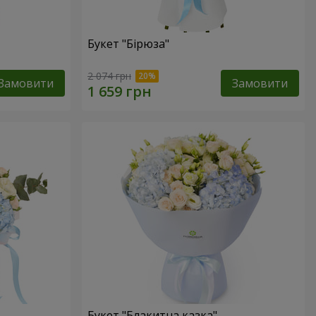
Букет "Бірюза"
2 074 грн
Замовити
Замовити
Букет "Блакитна казка"