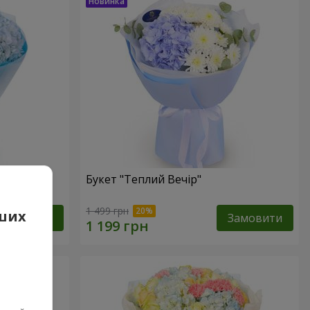
Букет "Теплий Вечір"
1 499 грн
аших
Замовити
Замовити