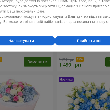
ікатори) буде доступна постачальникам. Крім того, вони, а тако
бо застосунок зможуть зберігати інформацію з Вашого пристрою
ти Ваші персональні дані.
постачальники можуть використовувати Ваші дані на підставі зак
у. Ви можете змінити свій вибір пізніше через посилання внизу ст
Налаштувати
Прийняти всі
хнення синяви"
Букет "Ранок"
1 716 грн
Замовити