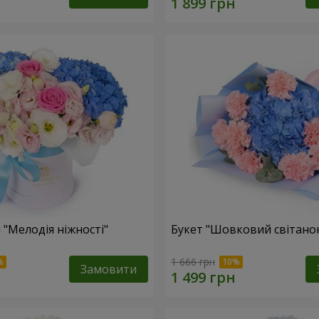
 "Мелодія ніжності"
Букет "Шовковий світано
1 666 грн
Замовити