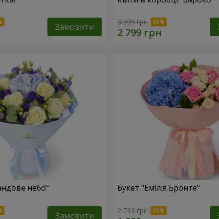
3 999 грн
Замовити
андове небо"
Букет "Емілія Бронте"
2 713 грн
Замовити