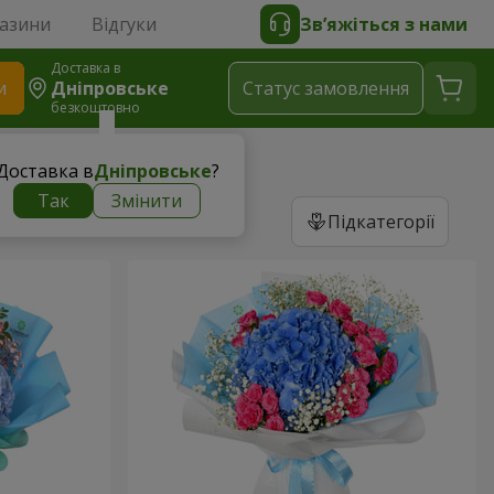
газини
Відгуки
Зв’яжіться з нами
Доставка в
и
Дніпровське
Статус замовлення
безкоштовно
Доставка в
Дніпровське
?
Так
Змінити
Підкатегорії