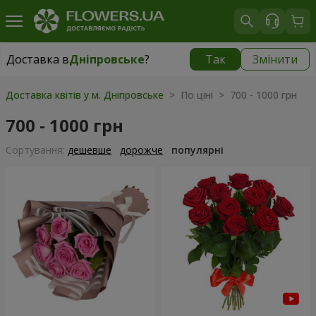
Доставка в
Дніпровське
?
Так
Змінити
Доставка в
Дніпровське
|
безкоштовно
Доставка квітів у м. Дніпровське
> По ціні > 700 - 1000 грн
700 - 1000 грн
Сортування:
дешевше
дорожче
популярні