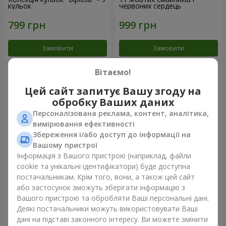
кульок
червоних сердець
Замовити
Замовити
Вітаємо!
Цей сайт запитує Вашу згоду на
обробку Ваших даних
Персоналізована реклама, контент, аналітика,
вимірювання ефективності
Збереження і/або доступ до інформації на
Вашому пристрої
Інформація з Вашого пристрою (наприклад, файли
cookie та унікальні ідентифікатори) буде доступна
Фонтан куль "Небо"
Фонтан куль "Рожеве
постачальникам. Крім того, вони, а також цей сайт
золото"
або застосунок зможуть зберігати інформацію з
Вашого пристрою та обробляти Ваші персональні дані.
Деякі постачальники можуть використовувати Ваші
дані на підставі законного інтересу. Ви можете змінити
Замовити
Замовити