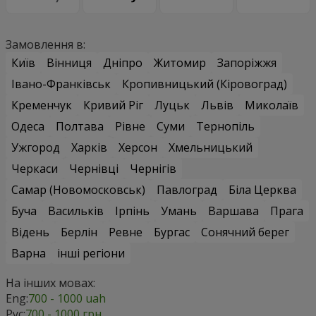
Замовлення в:
Київ
Вінниця
Дніпро
Житомир
Запоріжжя
Івано-Франківськ
Кропивницький (Кіровоград)
Кременчук
Кривий Ріг
Луцьк
Львів
Миколаїв
Одеса
Полтава
Рівне
Суми
Тернопіль
Ужгород
Харків
Херсон
Хмельницький
Черкаси
Чернівці
Чернігів
Самар (Новомосковськ)
Павлоград
Біла Церква
Буча
Васильків
Ірпінь
Умань
Варшава
Прага
Відень
Берлін
Ревне
Бургас
Сонячний берег
Варна
інші регіони
На інших мовах:
Eng:
700 - 1000 uah
Рус:
700 - 1000 грн