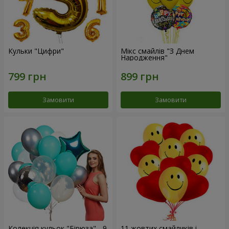
Кульки "Цифри"
Мікс смайлів "З Днем
Народження"
Замовити
Замовити
Колекція кульок "Бірюза" - 9
11 жовтих смайликів і