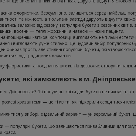
укети, що виконані в ніжних відтінках, дарують відчуття спокою 
класика флористики, безсумнівно, залишиться серед найбільш поп
гантності та ніжності, а тюльпани завжди дарують відчуття свіжос
юватись залежно від сезону. Популярні букети з сезонних квітів
шники, восени — теплі жоржини, а навесні — ніжні гіацинти.
айпоширеніші квіткові композиції виглядають не тільки естетичн
ння і виглядають дуже стильно. Це чудовий вибір популярних бук
дей обирає прості, але стильні популярні букети, які утворюютьс
зняється від традиційних варіантів.
ку флористики, а поєднання цих квітів дозволяє створити надзвич
укети, які замовляють в м. Дніпровськ
 м. Дніпровське? Які популярні квіти для букетів не виходять з 
ї, рожеві хризантеми — це ті квіти, які підкорили серця тисяч клі
милитися у виборі, є ідеальний варіант — універсальний букет. Це 
шки — популярні букети, що залишаються привабливими для покупц
ї краси.