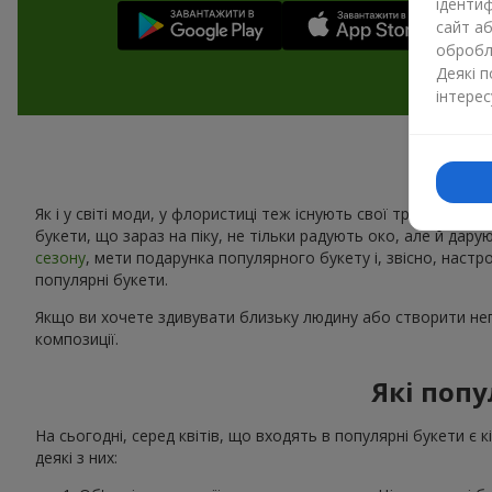
ідентиф
сайт а
обробля
Деякі 
інтерес
Як і у світі моди, у флористиці теж існують свої тренди. Щоро
букети, що зараз на піку, не тільки радують око, але й дару
сезону
, мети подарунка популярного букету і, звісно, наст
популярні букети.
Якщо ви хочете здивувати близьку людину або створити неп
композиції.
Які попу
На сьогодні, серед квітів, що входять в популярні букети є 
деякі з них: