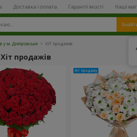
a
Доставка і оплата
Гарантії якості
Наші ма
Знайт
в у м. Дніпровське
> ХІТ продажів
Хіт продажів