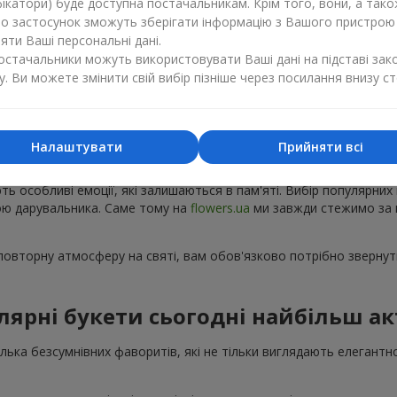
ікатори) буде доступна постачальникам. Крім того, вони, а тако
бо застосунок зможуть зберігати інформацію з Вашого пристрою
ти Ваші персональні дані.
постачальники можуть використовувати Ваші дані на підставі зак
у. Ви можете змінити свій вибір пізніше через посилання внизу ст
Популярні букети — тренди сезону
Налаштувати
Прийняти всі
ку з'являються нові популярні букети, а деякі композиції з року в 
ють особливі емоції, які залишаються в пам'яті. Вибір популярних
рою дарувальника. Саме тому на
flowers.ua
ми завжди стежимо за 
овторну атмосферу на святі, вам обов'язково потрібно звернути
лярні букети сьогодні найбільш ак
кілька безсумнівних фаворитів, які не тільки виглядають елегантн