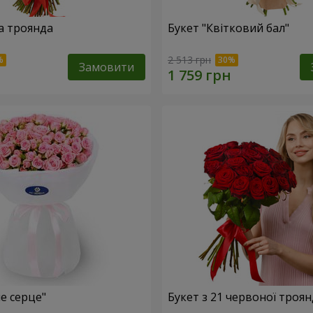
а троянда
Букет "Квітковий бал"
2 513 грн
Замовити
е серце"
Букет з 21 червоної троя