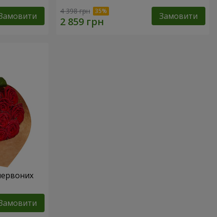
4 398 грн
Замовити
Замовити
 червоних
Замовити