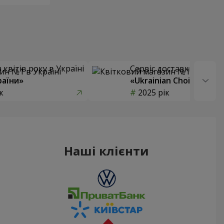
квітів року в Україні
Сервіс доставки квітів
раїни»
«Ukrainian Choice»
к
2025 рік
Наші клієнти