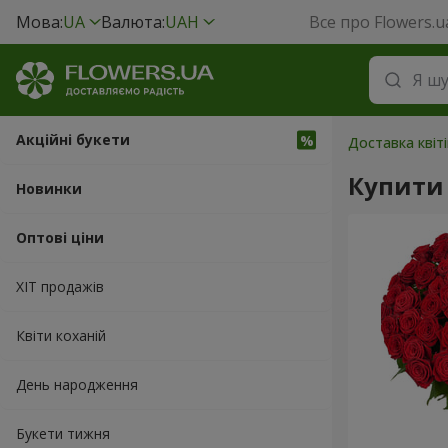
Мова:
UA
Валюта:
UAH
Все про Flowers.u
Акційні букети
Доставка квіті
Купити 
Новинки
Оптові ціни
ХІТ продажів
Квіти коханій
День народження
Букети тижня