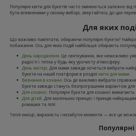
Популярні квіти для букетів часто змінюються залежно від 
бути впевненими у своєму виборі, звертайтесь до цих переві
Для яких под
Що важливо пам’ятати, обираючи популярні букети? Найкращ
побажання. Ось для яких подій найбільше обирають популярн
День народження
. Це святкування, яке неможливо уяви
радості і тепла у будь-яку урочисту атмосферу.
День матері
. Для мами завжди хочеться вибрати найк
букети на нашій платформі в розділі
квіти для мами
.
Визнання в коханні
. Ось де важливо вибрати справжній
букети завжди стануть безпрограшним варіантом для к
Для коханої
. Популярні букети для коханої вимагають 
Для дітей
. Для маленьких принцес і принців найкращи
ромашки та лілії.
Теплі емоції, виразність і незабутні моменти — все це мож
Популярні 