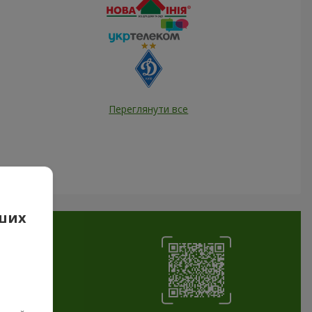
Переглянути все
аших