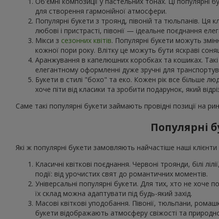
Об'ємні композиції у пастельних тонах. Ці популярні б
для створення гармонійної атмосфери.
Популярні букети з троянд, півоній та тюльпанів. Ця 
любові і пристрасті, півонії — ідеальне поєднання еле
Мікси з
сезонних квітів
. Популярні букети можуть змін
кожної пори року. Влітку це можуть бути яскраві соня
Аранжування в капелюшних коробках та кошиках. Такі н
елегантному оформленні дуже зручні для транспортува
Букети в стилі "бохо" та еко. Кожен рік все більше лю
хоче піти від класики та зробити подарунок, який відрі
Саме такі популярні букети займають провідні позиції на рин
Популярні б
Які ж популярні букети замовляють найчастіше наші клієнти в
Класичні квіткові поєднання. Червоні троянди, білі лілі
події: від урочистих свят до романтичних моментів.
Універсальні популярні букети. Для тих, хто не хоче по
їх склад можна адаптувати під будь-який захід.
Масові квіткові уподобання. Півонії, тюльпани, рома
букети відображають атмосферу свіжості та природно