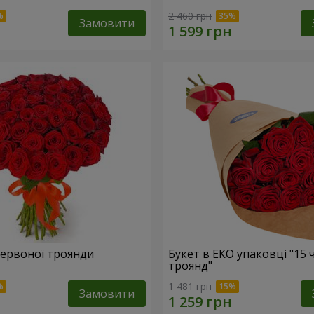
2 460 грн
Замовити
 червоної троянди
Букет в ЕКО упаковці "15
троянд"
1 481 грн
Замовити