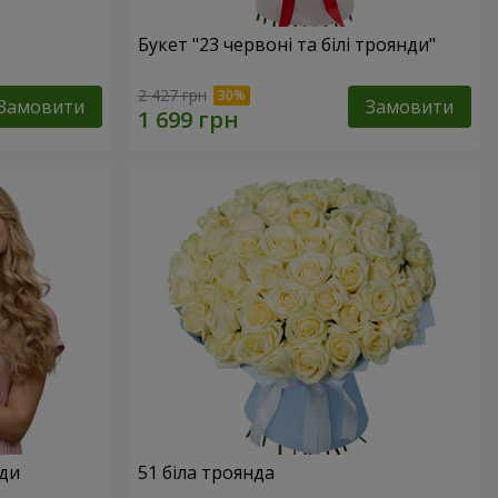
Букет "23 червоні та білі троянди"
2 427 грн
Замовити
Замовити
нди
51 біла троянда