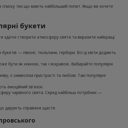
 в списку тих що мають найбільший попит. Якщо ви хочете
лярні букети
ти здатні створити атмосферу свята та виразити найкращі
букетів — півонії, тюльпани, гербери. Всі ці квіти додають
же бути як ніжною, так і яскравою. Вибирайте популярні
іву, є символом пристрасті та любові. Такі популярні
ють емоційний зв'язок.
осферу чарівного свята. Серед найбільш потрібних —
 що дарують справжнє щастя.
іпровського