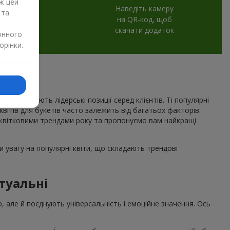
ж цей
Наведіть камеру
 та
на QR-код, щоб
скачати додаток
онного
орінки.
рік утримують лідерські позиції серед клієнтів. Ті популярні
 квітів для букетів часто залежить від багатьох факторів:
квітковими трендами року та пропонуємо вам найкращі
 увагу на популярні квіти, що складають трендові
туальні
о, але й поєднують універсальність і емоційне значення. Ось