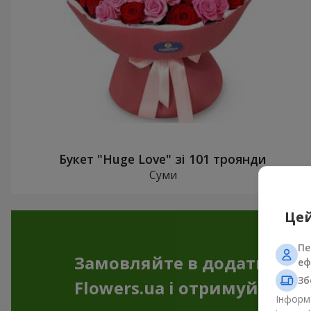
Букет "Huge Love" зі 101 троянди
Суми
Цей
Пе
Замовляйте в додатку
еф
Зб
Flowers.ua і отримуйте бо
Інформа