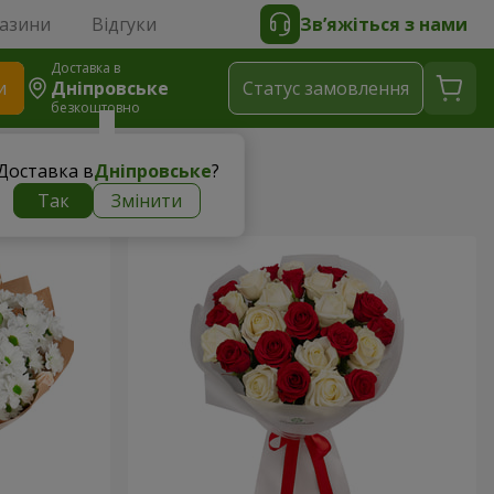
газини
Відгуки
Зв’яжіться з нами
Доставка в
и
Дніпровське
Статус замовлення
безкоштовно
Доставка в
Дніпровське
?
Так
Змінити