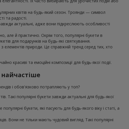
та елегантності. Їх часто вибирають для урочистих подій або
улярних квітів на будь-який сезон. Троянди — символ
ті та радості.
, завжди актуальні, адже вони підкреслюють особливості
о, але й практично. Окрім того, популярні букети в
етів для подарунків на будь-які святкування.
я з елементів природи. Це справжній тренд серед тих, хто
айно красиві та емоційні композиції для будь-якої події.
е найчастіше
трендів і обов'язково потрапляють у топ?
єнтів. Такі популярні букети завжди актуальні для будь-якої
популярні букети, які пасують для будь-якого віку і статі, а
ів. Вони не тільки мають чудовий вигляд. Такі популярні