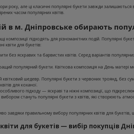
пори року, але ці класичні популярні букети завжди залишаються
рених часом популярних квітів.
ій в м. Дніпровське обирають попу
і композиції підходять для різноманітних подій. Популярні буке
і квіти для букетів:
ти без яскравих та барвистих квітів. Серед варіантів популярних 
ращий популярний букети. Квіткова композиція на День матері мо
 квітковий шедевр. Популярні букети з червоних троянд, без сумн
вітів для коханої.
особливого підходу — яскраві та ніжні композиції, що підкреслю
м вибором стануть популярні букети з квітів, які створюють атм
ливо завдяки правильному вибору популярних квітів для букетів,
квіти для букетів — вибір покупців Дн