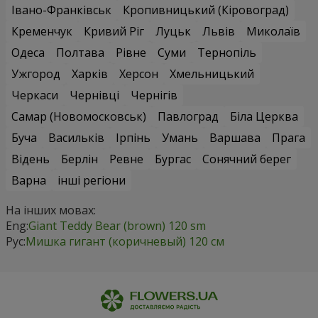
Івано-Франківськ
Кропивницький (Кіровоград)
Кременчук
Кривий Ріг
Луцьк
Львів
Миколаїв
Одеса
Полтава
Рівне
Суми
Тернопіль
Ужгород
Харків
Херсон
Хмельницький
Черкаси
Чернівці
Чернігів
Самар (Новомосковськ)
Павлоград
Біла Церква
Буча
Васильків
Ірпінь
Умань
Варшава
Прага
Відень
Берлін
Ревне
Бургас
Сонячний берег
Варна
інші регіони
На інших мовах:
Eng:
Giant Teddy Bear (brown) 120 sm
Рус:
Мишка гигант (коричневый) 120 см