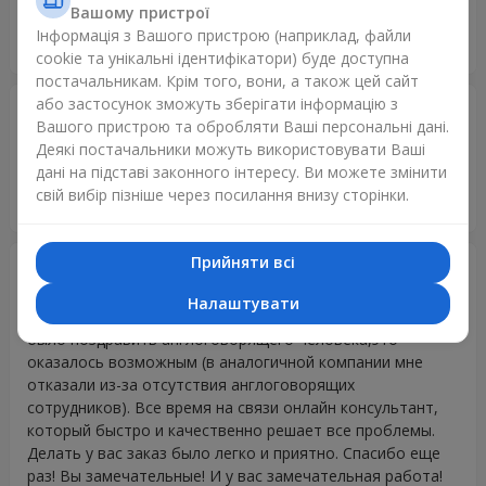
Вашому пристрої
Timely delivery and the items were of good quality. Keep up
Інформація з Вашого пристрою (наприклад, файли
your good work :)
cookie та унікальні ідентифікатори) буде доступна
постачальникам. Крім того, вони, а також цей сайт
або застосунок зможуть зберігати інформацію з
Владимир
22.08.2017
Вашого пристрою та обробляти Ваші персональні дані.
5
Деякі постачальники можуть використовувати Ваші
Ребята!!! Я снова Вас благодарю! Вы сегодня доставили
дані на підставі законного інтересу. Ви можете змінити
радость и улыбки маленькой Принцессе и ее маме!!!
свій вибір пізніше через посилання внизу сторінки.
Спасибо большое!!! ВСЕ КЛАССНО!
Прийняти всі
Светлана Алтухова
08.07.2017
5
Налаштувати
Хочу сказать спасибо за отличную работу. Мне нужно
было поздравить англоговорящего человека,это
оказалось возможным (в аналогичной компании мне
отказали из-за отсутствия англоговорящих
сотрудников). Все время на связи онлайн консультант,
который быстро и качественно решает все проблемы.
Делать у вас заказ было легко и приятно. Спасибо еще
раз! Вы замечательные! И у вас замечательная работа!