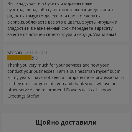
Вы складываете в букеты и корзины наши
чувства,слова,заботу ,нежность,желание доставить
радость тому,кто далеко или просто сделать
сюрприз,облекаете все это в цветы,фрукты,игрушки и
сладости и в назначенный срок передаете адресату
вместе с частицей своего труда и сердца. Удачи вам !
Stefan
20.08.2016
5
Thank you very much for your services and how your
conduct your businesses. I am a businessman myself but in
all my years I have not seen a company more professional in
all they do. I congratulate you and thank you. I will use no
other service and recommend Flowers.ua to all I know.
Greetings Stefan
Щойно доставили