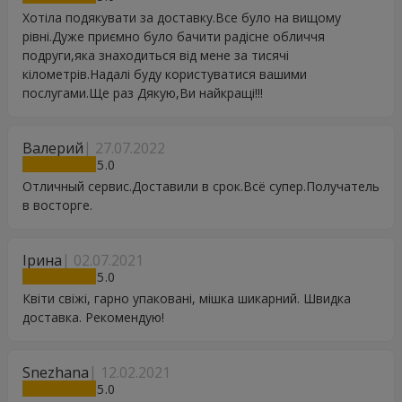
Хотіла подякувати за доставку.Все було на вищому
рівні.Дуже приємно було бачити радісне обличчя
подруги,яка знаходиться від мене за тисячі
кілометрів.Надалі буду користуватися вашими
послугами.Ще раз Дякую,Ви найкращі!!!
Валерий
27.07.2022
5
Отличный сервис.Доставили в срок.Всё супер.Получатель
в восторге.
Ірина
02.07.2021
5
Квіти свіжі, гарно упаковані, мішка шикарний. Швидка
доставка. Рекомендую!
Snezhana
12.02.2021
5