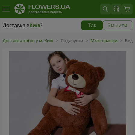
Доставка в
Київ
?
Так
Змінити
Доставка в
Київ
|
безкоштовно
Доставка квітів у м. Київ
>
Подарунки
>
М'які іграшки
>
Ведм