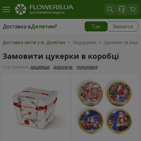
Доставка в
Делятин
?
Так
Змінити
Доставка в
Делятин
|
425 грн
Доставка квітів у м. Делятин
> Подарунки > Цукерки та інші 
Замовити цукерки в коробці
Сортування:
дешевше
дорожче
популярні