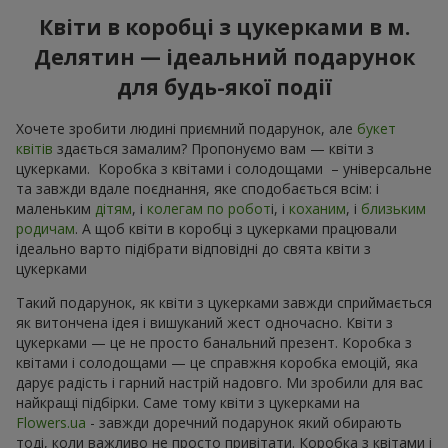
Квіти в коробці з цукерками в м.
Делятин — ідеальний подарунок
для будь-якої події
Хочете зробити людині приємний подарунок, але
букет
квітів
здається замалим? Пропонуємо вам — квіти з
цукерками. Коробка з квітами і солодощами – універсальне
та завжди вдале поєднання, яке сподобається всім: і
маленьким
дітям
, і
колегам по робот
і, і
коханим
, і
близьким
родичам
. А щоб квіти в коробці з цукерками працювали
ідеально варто підібрати відповідні до свята квіти з
цукерками
Такий подарунок, як квіти з цукерками завжди сприймається
як витончена ідея і вишуканий жест одночасно. Квіти з
цукерками — це не просто банальний презент. Коробка з
квітами і солодощами — це справжня коробка емоцій, яка
дарує радість і гарний настрій надовго. Ми зробили для вас
найкращі підбірки. Саме тому квіти з цукерками на
Flowers.ua
- завжди доречний подарунок який обирають
тоді, коли важливо не просто привітати. Коробка з квітами і