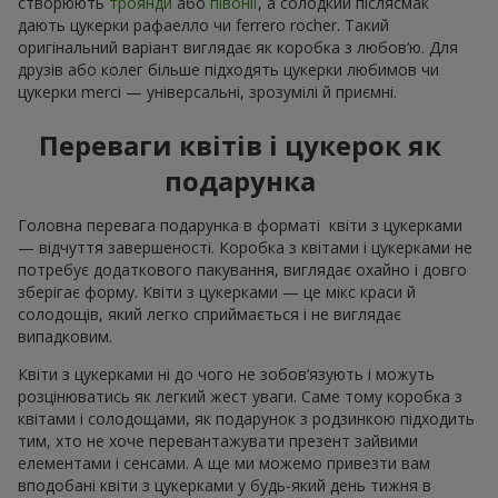
створюють
троянди
або
півонії
, а солодкий післясмак
дають цукерки рафаелло чи ferrero rocher. Такий
оригінальний варіант виглядає як коробка з любов’ю. Для
друзів або колег більше підходять цукерки любимов чи
цукерки merci — універсальні, зрозумілі й приємні.
Переваги квітів і цукерок як
подарунка
Головна перевага подарунка в форматі квіти з цукерками
— відчуття завершеності. Коробка з квітами і цукерками не
потребує додаткового пакування, виглядає охайно і довго
зберігає форму. Квіти з цукерками — це мікс краси й
солодощів, який легко сприймається і не виглядає
випадковим.
Квіти з цукерками ні до чого не зобов’язують і можуть
розцінюватись як легкий жест уваги. Саме тому коробка з
квітами і солодощами, як подарунок з родзинкою підходить
тим, хто не хоче перевантажувати презент зайвими
елементами і сенсами. А ще ми можемо привезти вам
вподобані квіти з цукерками у будь-який день тижня в