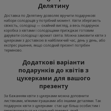
Делятину
Доставка по Делятину дозволяє вручити подарункові
набори солодощів у потрібний момент. Квіти зберігають
свіжість, солодощі — охайний вигляд, а весь подарунок
коробка з квітами і солодощами приїжджає готовим
дарувати солодощі і аромат свята. Можна замовити квіти з
цукерками з доставкою в найближчий час, день у день, або
експрес рішення, якщо солодкий презент потрібен
терміново.
Додаткові варіанти
подарунків до квітів з
цукерками для вашого
презенту
За бажанням квіти з цукерками можна доповнити
листівками, м’якими іграшками або іншими деталями. Так
подарунок квіти з цукерками стає ще більш особистим і
перетворюється на стильний презент, який