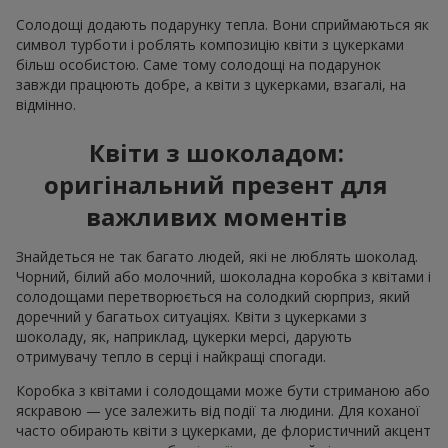
Солодощі додають подарунку тепла. Вони сприймаються як
символ турботи і роблять композицію квіти з цукерками
більш особистою. Саме тому солодощі на подарунок
завжди працюють добре, а квіти з цукерками, взагалі, на
відмінно.
Квіти з шоколадом:
оригінальний презент для
важливих моментів
Знайдеться не так багато людей, які не люблять шоколад.
Чорний, білий або молочний, шоколадна коробка з квітами і
солодощами перетворюється на солодкий сюрприз, який
доречний у багатьох ситуаціях. Квіти з цукерками з
шоколаду, як, наприклад, цукерки мерсі, дарують
отримувачу тепло в серці і найкращі спогади.
Коробка з квітами і солодощами може бути стриманою або
яскравою — усе залежить від події та людини. Для коханої
часто обирають квіти з цукерками, де флористичний акцент