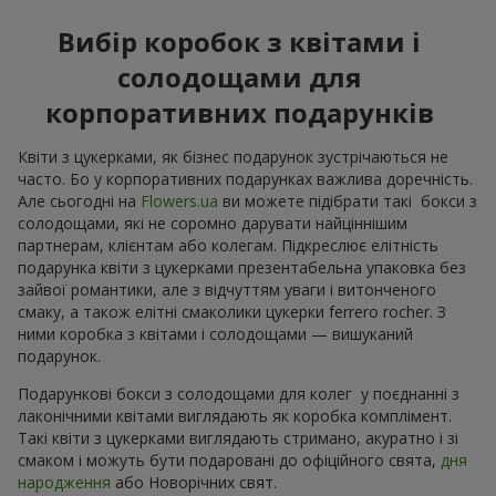
Вибір коробок з квітами і
солодощами для
корпоративних подарунків
Квіти з цукерками, як бізнес подарунок зустрічаються не
часто. Бо у корпоративних подарунках важлива доречність.
Але сьогодні на
Flowers.ua
ви можете підібрати такі бокси з
солодощами, які не соромно дарувати найціннішим
партнерам, клієнтам або колегам. Підкреслює елітність
подарунка квіти з цукерками презентабельна упаковка без
зайвої романтики, але з відчуттям уваги і витонченого
смаку, а також елітні смаколики цукерки ferrero rocher. З
ними коробка з квітами і солодощами — вишуканий
подарунок.
Подарункові бокси з солодощами для колег у поєднанні з
лаконічними квітами виглядають як коробка комплімент.
Такі квіти з цукерками виглядають стримано, акуратно і зі
смаком і можуть бути подаровані до офіційного свята,
дня
народження
або Новорічних свят.