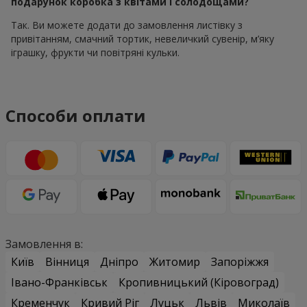
подарунок коробка з квітами і солодощами?
Так. Ви можете додати до замовлення листівку з
привітанням, смачний тортик, невеличкий сувенір, м’яку
іграшку, фрукти чи повітряні кульки.
Способи оплати
Замовлення в:
Київ
Вінниця
Дніпро
Житомир
Запоріжжя
Івано-Франківськ
Кропивницький (Кіровоград)
Кременчук
Кривий Ріг
Луцьк
Львів
Миколаїв