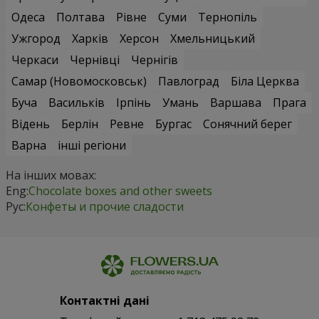
Одеса
Полтава
Рівне
Суми
Тернопіль
Ужгород
Харків
Херсон
Хмельницький
Черкаси
Чернівці
Чернігів
Самар (Новомосковськ)
Павлоград
Біла Церква
Буча
Васильків
Ірпінь
Умань
Варшава
Прага
Відень
Берлін
Ревне
Бургас
Сонячний берег
Варна
інші регіони
На інших мовах:
Eng:
Chocolate boxes and other sweets
Рус:
Конфеты и прочие сладости
Контактні дані