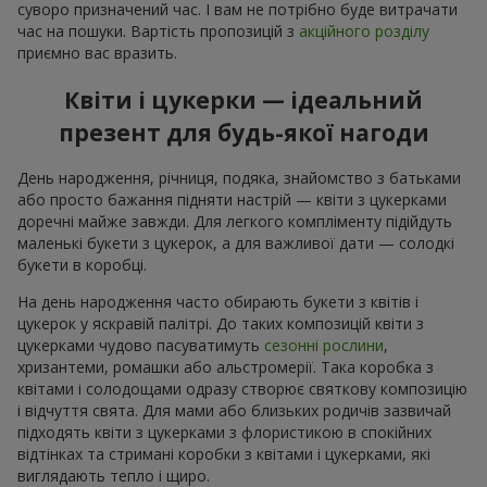
суворо призначений час. І вам не потрібно буде витрачати
час на пошуки. Вартість пропозицій з
акційного розділу
приємно вас вразить.
Квіти і цукерки — ідеальний
презент для будь-якої нагоди
День народження, річниця, подяка, знайомство з батьками
або просто бажання підняти настрій — квіти з цукерками
доречні майже завжди. Для легкого компліменту підійдуть
маленькі букети з цукерок, а для важливої дати — солодкі
букети в коробці.
На день народження часто обирають букети з квітів і
цукерок у яскравій палітрі. До таких композицій квіти з
цукерками чудово пасуватимуть
сезонні рослини
,
хризантеми, ромашки або альстромерії. Така коробка з
квітами і солодощами одразу створює святкову композицію
і відчуття свята. Для мами або близьких родичів зазвичай
підходять квіти з цукерками з флористикою в спокійних
відтінках та стримані коробки з квітами і цукерками, які
виглядають тепло і щиро.