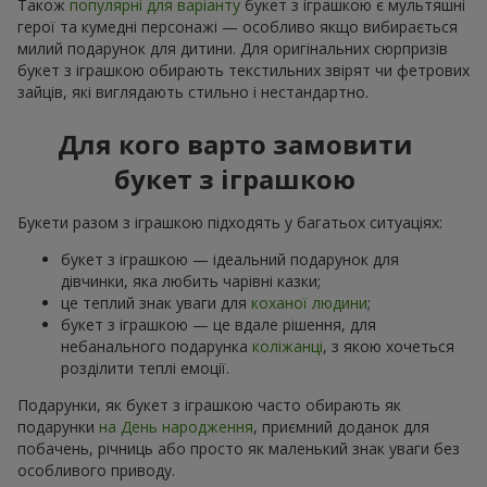
Також
популярні для варіанту
букет з іграшкою є мультяшні
герої та кумедні персонажі — особливо якщо вибирається
милий подарунок для дитини. Для оригінальних сюрпризів
букет з іграшкою обирають текстильних звірят чи фетрових
зайців, які виглядають стильно і нестандартно.
Для кого варто замовити
букет з іграшкою
Букети разом з іграшкою підходять у багатьох ситуаціях:
букет з іграшкою — ідеальний подарунок для
дівчинки, яка любить чарівні казки;
це теплий знак уваги для
коханої людини
;
букет з іграшкою — це вдале рішення, для
небанального подарунка
коліжанці
, з якою хочеться
розділити теплі емоції.
Подарунки, як букет з іграшкою часто обирають як
подарунки
на День народження
, приємний доданок для
побачень, річниць або просто як маленький знак уваги без
особливого приводу.