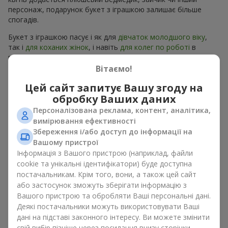
персонаж, подарунок букет з іграшкою залишає більше
спогадів.
Букет з іграшкою пасує і як для
дівчаток молодшого віку
,
так і
для коханих жінок
, і навіть
для колег по роботі
в
певних випадках. Такий подарунок букет з іграшкою
підкреслює щиру турботу, затишок та бажання зробити
Вітаємо!
людині приємно. На
flowers.ua
можна знайти різноманітні
Цей сайт запитує Вашу згоду на
пропозиції на будь-який смак та бюджет, щоб зробити
обробку Ваших даних
подарунок в м. Делятин незабутнім.
Персоналізована реклама, контент, аналітика,
Як м’яка іграшка підкреслює
вимірювання ефективності
Збереження і/або доступ до інформації на
емоції разом із квітами
Вашому пристрої
Інформація з Вашого пристрою (наприклад, файли
Букет з іграшкою — універсальне і завжди влучне рішення.
cookie та унікальні ідентифікатори) буде доступна
Таке поєднання подвоює емоції та дає можливість
постачальникам. Крім того, вони, а також цей сайт
оновлювати їх в пам’яті, кожен раз, коли плюшевий
або застосунок зможуть зберігати інформацію з
приятель потрапляє у поле зору Разом букет з іграшкою
Вашого пристрою та обробляти Ваші персональні дані.
працюють ідеально. Квіти та іграшка створюють баланс між
Деякі постачальники можуть використовувати Ваші
красою і ніжністю, а ще залишають приємний подарунок на
дані на підставі законного інтересу. Ви можете змінити
довгі роки.
свій вибір пізніше через посилання внизу сторінки.