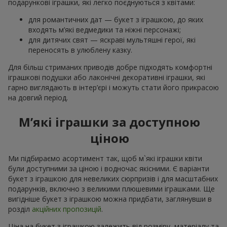
подарункові іграшки, які легко поєднуються з квітами:
для романтичних дат — букет з іграшкою, до яких
входять м’які ведмедики та ніжні персонажі;
для дитячих свят — яскраві мультяшні герої, які
переносять в улюблену казку.
Для більш стриманих приводів добре підходять комфортні
іграшкові подушки або лаконічні декоративні іграшки, які
гарно виглядають в інтер’єрі і можуть стати його прикрасою
на довгий період.
М’які іграшки за доступною
ціною
Ми підбираємо асортимент так, щоб м`які іграшки квіти
були доступними за ціною і водночас якісними. Є варіанти
букет з іграшкою для невеликих сюрпризів і для масштабних
подарунків, включно з великими плюшевими іграшками. Ще
вигідніше букет з іграшкою можна придбати, заглянувши в
розділ
акційних пропозицій
.
Ціна на букет з іграшкою залежить від розміру, матеріалу та