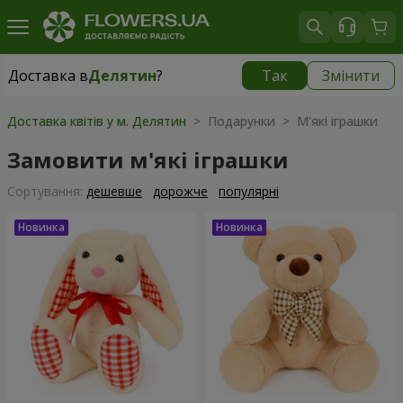
Доставка в
Делятин
?
Так
Змінити
Доставка в
Делятин
|
425 грн
Доставка квітів у м. Делятин
> Подарунки > М'які іграшки
Замовити м'які іграшки
Сортування:
дешевше
дорожче
популярні