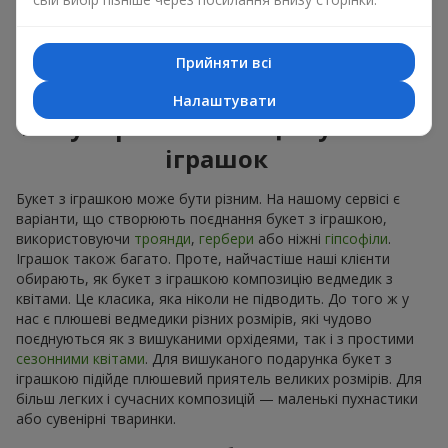
Приємні на дотик іграшки викликають відчуття спокою та
домашній затишок. Тому букет з іграшкою – це дійсно
відмінний спосіб лишити спогад про того, хто подарував
Прийняти всі
цей букет з іграшкою.
Налаштувати
Популярні комбінації букетів і
іграшок
Букет з іграшкою може бути різним. На нашому сервісі є
варіанти, що створюють поєднання букет з іграшкою,
використовуючи
троянди
,
гербери
або ніжні
гіпсофіли
.
Іграшок також багато. Проте, найчастіше наші клієнти
обирають, як букет з іграшкою композицію ведмедик з
квітами. Це класика, яка ніколи не підводить. До того ж у
нас є плюшеві ведмедики різних розмірів, які чудово
поєднуються як з вишуканими орхідеями, так і з простими
сезонними квітами
. Для вишуканого подарунка букет з
іграшкою підійде плюшевий приятель великих розмірів. Для
більш легких і сучасних композицій — маленькі пухнастики
або сувенірні тваринки.