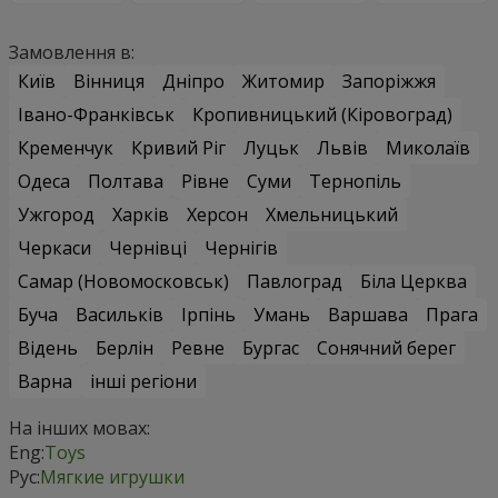
Замовлення в:
Київ
Вінниця
Дніпро
Житомир
Запоріжжя
Івано-Франківськ
Кропивницький (Кіровоград)
Кременчук
Кривий Ріг
Луцьк
Львів
Миколаїв
Одеса
Полтава
Рівне
Суми
Тернопіль
Ужгород
Харків
Херсон
Хмельницький
Черкаси
Чернівці
Чернігів
Самар (Новомосковськ)
Павлоград
Біла Церква
Буча
Васильків
Ірпінь
Умань
Варшава
Прага
Відень
Берлін
Ревне
Бургас
Сонячний берег
Варна
інші регіони
На інших мовах:
Eng:
Toys
Рус:
Мягкие игрушки