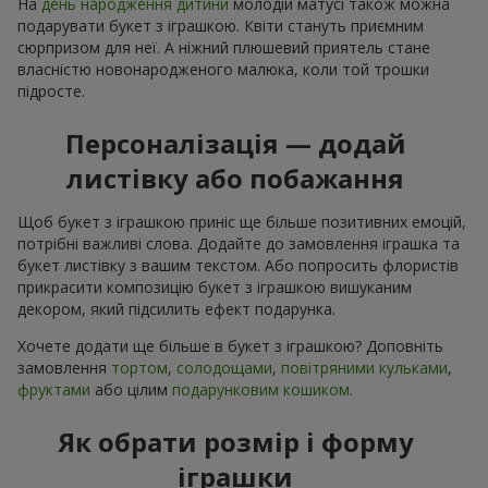
На
день народження дитини
молодій матусі також можна
подарувати букет з іграшкою. Квіти стануть приємним
сюрпризом для неї. А ніжний плюшевий приятель стане
власністю новонародженого малюка, коли той трошки
підросте.
Персоналізація — додай
листівку або побажання
Щоб букет з іграшкою приніс ще більше позитивних емоцій,
потрібні важливі слова. Додайте до замовлення іграшка та
букет листівку з вашим текстом. Або попросить флористів
прикрасити композицію букет з іграшкою вишуканим
декором, який підсилить ефект подарунка.
Хочете додати ще більше в букет з іграшкою? Доповніть
замовлення
тортом
,
солодощами
,
повітряними кульками
,
фруктами
або цілим
подарунковим кошиком
.
Як обрати розмір і форму
іграшки