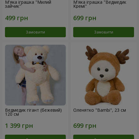
М'яка іграшка "Милий
М'яка іграшка "Ведмедик
зайчик"
Кремі"
Замовити
Замовити
Ведмедик гігант (бежевий)
Оленятко "Bambi", 23 см
120 см