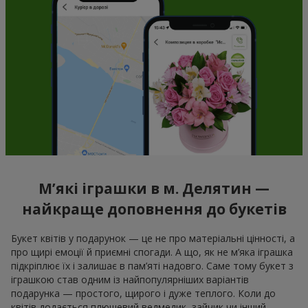
М’які іграшки в м. Делятин —
найкраще доповнення до букетів
Букет квітів у подарунок — це не про матеріальні цінності, а
про щирі емоції й приємні спогади. А що, як не м’яка іграшка
підкріплює їх і залишає в пам’яті надовго. Саме тому букет з
іграшкою став одним із найпопулярніших варіантів
подарунка — простого, щирого і дуже теплого. Коли до
квітів додається плюшевий ведмедик, зайчик чи інший