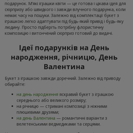
подарунок. М’які іграшки квіти — це готова і цікава ідея для
сюрпризу або швидкого і завжди влучного подарунка, коли
немає часу на пошуки. Залежно від комплектації букет з
іграшкою легко адаптувати під будь-який привід і будь-яку
людину. Просто підберіть потрібну флористичну
композицію і витончений сюрприз готовий до видачі.
Ідеї подарунків на День
народження, річницю, День
Валентина
Букет з іграшкою завжди доречний. Залежно від приводу
обирайте:
на день народження
яскравий букет з іграшкою
середнього або великого розміру;
на річницю — стримані композиції з ніжними
плюшевими друзями;
на день Валентина
— романтичні варіанти з
велетенськими ведмедиками та серцями.