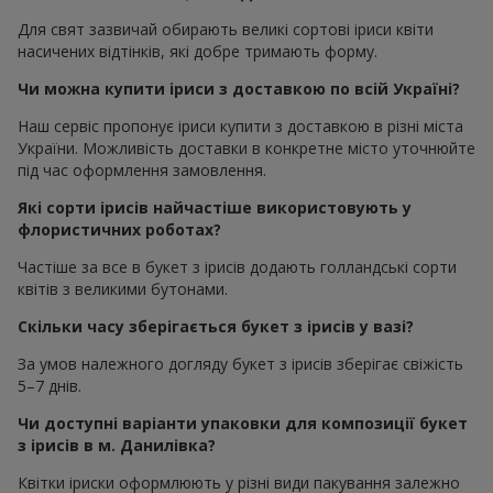
Для свят зазвичай обирають великі сортові іриси квіти
насичених відтінків, які добре тримають форму.
Чи можна купити іриси з доставкою по всій Україні?
Наш сервіс пропонує іриси купити з доставкою в різні міста
України. Можливість доставки в конкретне місто уточнюйте
під час оформлення замовлення.
Які сорти ірисів найчастіше використовують у
флористичних роботах?
Частіше за все в букет з ірисів додають голландські сорти
квітів з великими бутонами.
Скільки часу зберігається букет з ірисів у вазі?
За умов належного догляду букет з ірисів зберігає свіжість
5–7 днів.
Чи доступні варіанти упаковки для композиції букет
з ірисів в м. Данилівка?
Квітки іриски оформлюють у різні види пакування залежно