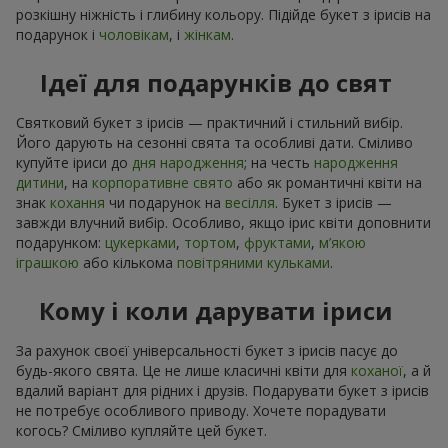
розкішну ніжність і глибину кольору. Підійде букет з ірисів на
подарунок і
чоловікам
, і
жінкам
.
Ідеї для подарунків до свят
Святковий букет з ірисів — практичний і стильний вибір.
Його дарують на сезонні свята та особливі дати. Сміливо
купуйте іриси до
дня народження
; на честь
народження
дитини
, на
корпоративне свято
або як романтичні квіти на
знак
кохання
чи подарунок на
весілля
. Букет з ірисів —
завжди влучний вибір. Особливо, якщо ірис квіти доповнити
подарунком:
цукерками
,
тортом
,
фруктами
,
м’якою
іграшкою
або кількома
повітряними кульками
.
Кому і коли дарувати іриси
За рахунок своєї універсальності букет з ірисів пасує до
будь-якого свята. Це не лише класичні квіти для
коханої
, а й
вдалий варіант для рідних і друзів. Подарувати букет з ірисів
не потребує особливого приводу. Хочете порадувати
когось? Сміливо купляйте цей букет.