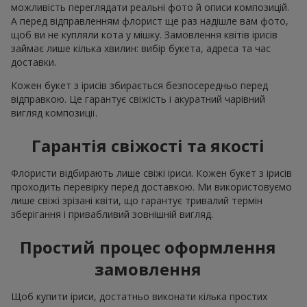
можливість переглядати реальні фото й описи композицій.
А перед відправленням флорист ще раз надішле вам фото,
щоб ви не купляли кота у мішку. Замовлення квітів ірисів
займає лише кілька хвилин: вибір букета, адреса та час
доставки.
Кожен букет з ірисів збирається безпосередньо перед
відправкою. Це гарантує свіжість і акуратний чарівний
вигляд композиції.
Гарантія свіжості та якості
Флористи відбирають лише свіжі іриси. Кожен букет з ірисів
проходить перевірку перед доставкою. Ми використовуємо
лише свіжі зрізані квіти, що гарантує тривалий термін
зберігання і привабливий зовнішній вигляд.
Простий процес оформлення
замовлення
Щоб купити іриси, достатньо виконати кілька простих