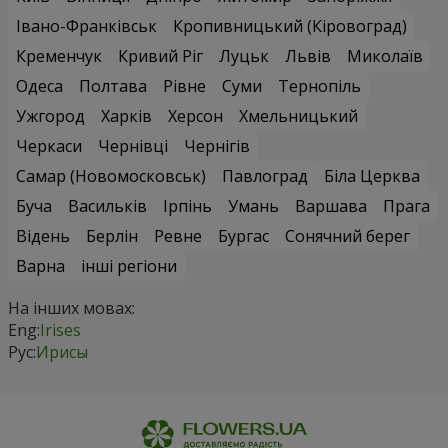
Івано-Франківськ
Кропивницький (Кіровоград)
Кременчук
Кривий Ріг
Луцьк
Львів
Миколаїв
Одеса
Полтава
Рівне
Суми
Тернопіль
Ужгород
Харків
Херсон
Хмельницький
Черкаси
Чернівці
Чернігів
Самар (Новомосковськ)
Павлоград
Біла Церква
Буча
Васильків
Ірпінь
Умань
Варшава
Прага
Відень
Берлін
Ревне
Бургас
Сонячний берег
Варна
інші регіони
На інших мовах:
Eng:
Irises
Рус:
Ирисы