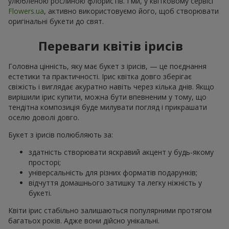
улюбленою рослиною флористів. І ми, у квітковому сервісі
Flowers.ua
, активно використовуємо його, щоб створювати
оригінальні букети до свят.
Переваги квітів ірисів
Головна цінність, яку має букет з ірисів, — це поєднання
естетики та практичності. Ірис квітка довго зберігає
свіжість і виглядає акуратно навіть через кілька днів. Якщо
вирішили ірис купити, можна бути впевненим у тому, що
тендітна композиція буде милувати погляд і прикрашати
оселю доволі довго.
Букет з ірисів полюбляють за:
здатність створювати яскравий акцент у будь-якому
просторі;
універсальність для різних форматів подарунків;
відчуття домашнього затишку та легку ніжність у
букеті.
Квіти ірис стабільно залишаються популярними протягом
багатьох років. Адже вони дійсно унікальні.