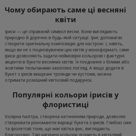
Чому обирають саме ці весняні
квіти
Іриси — це справжній символ весни. Вони виглядають
природно й доречно в будь-якій ситуації. Ірис допомагає
створити оригінальну композицію для настрою. І, навіть,
якщо ви не є поціновувачем цих квітів у моноформаті, саме
іриси дозволяють задати неймовірні кольорові і фактурні
акценти в букети весняних квітів. Їх поєднання з білими або
жовтими тюльпанами захоплює погляд. А якщо додати в
букет з ірисів вишукані троянди чи еустоми, можна
отримати розкішний квітковий подарунок.
Популярні кольори ірисів у
флористиці
Колірна палітра, створена натхненням природи, дозволяє
створювати різноманітні варіації букета з ірисів. Глибокі сині
та фіолетові тони, що має квітка ірис, виглядають
благородно. Такі насичені кольори додають в квітковий