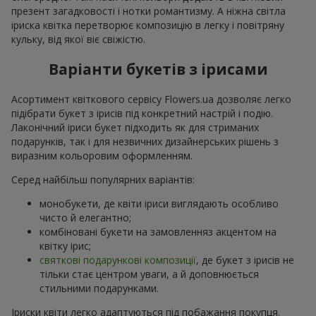
презент загадковості і нотки романтизму. А ніжна світла
іриска квітка перетворює композицію в легку і повітряну
кульку, від якої віє свіжістю.
Варіанти букетів з ірисами
Асортимент квіткового сервісу Flowers.ua дозволяє легко
підібрати букет з ірисів під конкретний настрій і подію.
Лаконічний іриси букет підходить як для стриманих
подарунків, так і для незвичних дизайнерських рішень з
виразним кольоровим оформленням.
Серед найбільш популярних варіантів:
монобукети, де квіти іриси виглядають особливо
чисто й елегантно;
комбіновані букети на замовленняз акцентом на
квітку ірис;
святкові подарункові композиції
, де букет з ірисів не
тільки стає центром уваги, а й доповнюється
стильними подарунками.
Іриски квіти легко адаптуються під побажання покупця.