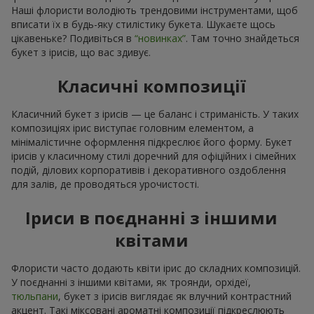
Наші флористи володіють трендовими інструментами, щоб
вписати їх в будь-яку стилістику букета. Шукаєте щось
цікавеньке? Подивіться в
“новинках”
. Там точно знайдеться
букет з ірисів, що вас здивує.
Класичні композиції
Класичний букет з ірисів — це баланс і стриманість. У таких
композиціях ірис виступає головним елементом, а
мінімалістичне оформлення підкреслює його форму. Букет
ірисів у класичному стилі доречний для офіційних і сімейних
подій, ділових корпоративів і декоративного оздоблення
для залів, де проводяться урочистості.
Іриси в поєднанні з іншими
квітами
Флористи часто додають квіти ірис до складних композицій.
У поєднанні з іншими квітами, як троянди, орхідеї,
тюльпани
, букет з ірисів виглядає як влучний контрастний
акцент. Такі міксовані ароматні композиції підкреслюють