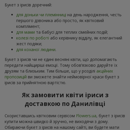
Букет з ірисів доречний:
для доньки чи племінниці
на день народження, честь
першого дзвоника або просто, як квітковий
комплімент;
для мами
та бабусі для теплих сімейних подій;
колезі по роботі
або керівнику відділу, як елегантний
жест подяки;
для коханої людини
.
Букет з ірисів чи не єдині весняні квіти, що допомагають
передати найщиріші емоції. Тому обов’язково даруйте їх
друзям та близьким. Тим більше, що у розділі
акційних
пропозицій
ви зможете знайти неймовірної краси букет з
ірисів за прийнятною вартістю.
Як замовити квіти іриси з
доставкою по Данилівці
Скориставшись квітковим сервісом
Flowers.ua
, букет з ірисів
купити можна швидко й зручно, не виходячи з дому.
Обираючи букет з ірисів на нашому сайті, ви будете мати