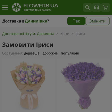
Доставка в
Данилівка
?
Так
Змінити
Доставка в
Данилівка
|
безкоштовно
Доставка квітів у м. Данилівка
> Квіти > Іриси
Замовити Іриси
Сортування:
дешевше
дорожче
популярні