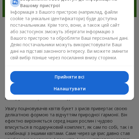
Вашому пристрої
Інформація з Вашого пристрою (наприклад, файли
cookie та унікальні ідентифікатори) буде доступна
постачальникам. Крім того, вони, а також цей сайт
Чарівність ірисів у сучасній
або застосунок зможуть зберігати інформацію з
Вашого пристрою та обробляти Ваші персональні дані.
флористиці м. Данилівка
Деякі постачальники можуть використовувати Ваші
дані на підставі законного інтересу. Ви можете змінити
Букет з ірисів — це універсальний вибір для подарунка до
свій вибір пізніше через посилання внизу сторінки.
будь-якого приводу. Адже він поєднує природну симетрію
пелюсток, вишукану красу і тренди весняної флористики.
Сьогодні букет з ірисів обирають ті, хто хоче подарувати
Прийняти всі
щось елегантне, але водночас стримане. Така композиція
для настрою виглядає свіжо та незвично. А ще букет з
Налаштувати
ірисів створює романтичний настрій і дозволяє передати
найщиріші емоції близькій людині без зайвих слів і пояснень.
Увагу поціновувачів квітів букет з ірисів привертає своєю
делікатною формою та відчуттям природної гармонії. Він
ефектно вирізняється серед інших рослин і чудово
вписується в подарунковий комплект, як сам по собі, так і в
комбінації з іншими квітами. Саме через це ірис давно став