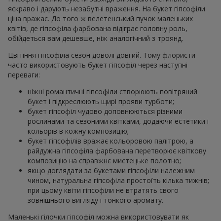
яскраво і дарують незабутні враження. На букет гіпсофіли
ціна вражає. До того ж велетенський пучок маленьких
квітів, де гіпсофіла фарбована відіграє головну роль,
обійдеться вам дешевше, ніж аналогічний з троянд.
Цвітіння гіпсофіла сезон доволі довгий. Тому флористи
часто використовують букет гіпсофіл через наступні
переваги:
ніжні романтичні гіпсофіли створюють повітряний
букет і підкреслюють щирі прояви турботи;
букет гіпсофіл чудово доповнюються різними
рослинами та сезоними квітками, додаючи естетики і
кольорів в кожну композицію;
букет гіпсофілів вражає кольоровою палітрою, а
райдужна гіпсофіла фарбована перетворює квіткову
композицію на справжнє мистецьке полотно;
якщо доглядати за букетами гіпсофіли належним
чином, натуральна гіпсофіла простоїть кілька тижнів;
при цьому квіти гіпсофіли не втратять свого
зовнішнього вигляду і тонкого аромату.
Маленькі гілочки гіпсофіл можна використовувати як