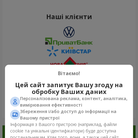
Наші клієнти
Вітаємо!
Цей сайт запитує Вашу згоду на
обробку Ваших даних
Персоналізована реклама, контент, аналітика,
вимірювання ефективності
Переглянути все
Збереження і/або доступ до інформації на
Вашому пристрої
Інформація з Вашого пристрою (наприклад, файли
cookie та унікальні ідентифікатори) буде доступна
Замовляйте в додатку
постачальникам. Крім того, вони, а також цей сайт