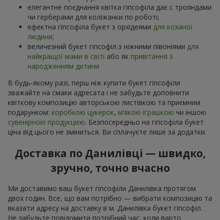
елегантне поєднання квітка гіпсофіла дає с трояндами
чи герберами для коліжанки по роботі;
ефектна гіпсофіла букет з орхідеями
для коханої
людини
;
величезний букет гіпсофіл з ніжними півоніями
для
найкращої мами в світі
або як
привітання з
народженням дитини
В будь-якому разі, перш ніж купити букет гіпсофіли
зважайте на смаки адресата і не забудьте доповнити
квіткову композицію авторською листівкою та приємним
подарунком:
коробкою цукерок
,
м’якою іграшкою
чи іншою
сувенірною продукцією
. Безпосередньо на гіпсофіла букет
ціна від цього не зміниться. Ви сплачуєте лише за додатки.
Доставка по Данилівці — швидко,
зручно, точно вчасно
Ми доставимо ваш букет гіпсофіли Данилівка протягом
двох годин. Все, що вам потрібно — вибрати композицію та
вказати адресу на доставку в м. Данилівка букет гіпсофіл.
Не забудьте повідомити потрібний час, коли варто