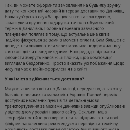
Так, ви можете оформити замовлення на будь-яку зручну
дату та конкретний часовий інтервал доставки по Данилівці.
Наша кур'єрська служба працює чітко та злагоджено,
гарантуючи вручення подарунка точно в обумовлений
термін в Данилівка. Головна перевага завчасного
планування полягає в тому, що актуальна ціна квітів
надійно фіксується за вами в момент оплати. Вам більше не
доведеться хвилюватися через можливе подорожчання у
святкові дні чи перед вихідними. Напередодні відправки
флористи зберуть найсвіжіші гілочки, щоб композиція
виглядала бездоганно. Просто вкажіть усі побажання щодо
часу під час онлайн-оформлення на сайті.
У які міста здійснюється доставка?
Ми доставляємо квіти по Данилівці, передмістю, а також у
більшість великих та малих міст України. Повний перелік
доступних населених пунктів та детальні умови
транспортування за межами Данилівка завжди опубліковані
у відповідному розділі нашого сайту. Оскільки наша
географія постійно розширюється та відкриваються нові
філії, ми наполегливо рекомендуємо перевіряти технічну
можливість доставки перед оплатою. Якщо вашого міста