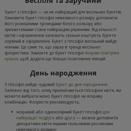
Весілля та заручини
Букет з гіпсофіл — чи не найкращий для весільних букетів.
Замовити букет гіпсофіл невеликого розміру доповнити
його розкішними трояндами білого кольору або
хризантемами стане найкращим рішенням. Від кількості
квітів і оформлення залежить скільки коштують букети
зоряний в оформленні. Букет з гіпсофіл весільний вийде
ніжним. Це саме те, що зараз в тренді весільної
флористики. Замовте до букет гіпсофіл
яскраві повітряні
кульки
, щоб додати ще більше позитивних емоцій.
День народження
З гіпсофіл вийде чудовий
букет до дня народження
.
Залежно від того, кому призначаються гіпсофіла квіти, ви
можете вибрати моно букет гіпсофіл чи яскраву
комбінацію. Флористи рекомендують:
яскравий або одноколірний букет гіпсофіл
для
найкращої подруги
або
друга
— можна доповнити
декоративні квіти іншими польовими рослинами
невеликого розміру;