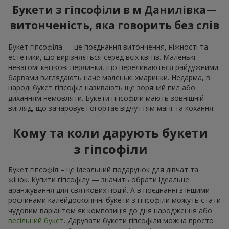
Букети з гіпсофіли в м Данилівка—
витонченість, яка говорить без слів
Букет гіпсофіла — це поєднання витончення, ніжності та
естетики, що вирізняється серед всіх квітів. Маленькі
невагомі квіткові перлинки, що переливаються райдужними
барвами виглядають наче маленькі хмаринки. Недарма, в
народі букет гіпсофіл називають ще зоряний пил або
диханням немовляти. Букети гіпсофіли мають зовнішній
вигляд, що зачаровує і огортає відчуттям магії та кохання.
Кому та коли дарують букети
з гіпсофіли
Букет гіпсофіл – це ідеальний подарунок для дівчат та
жінок. Купити гіпсофілу — значить обрати ідеальне
аранжування для святкових подій. А в поєднанні з іншими
рослинами калейдоскопічні букети з гіпсофіли можуть стати
чудовим варіантом як композиція до дня народження або
весільний букет
. Дарувати букети гіпсофіли можна просто