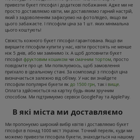
привезти букет гіпсофіл і додаткові побажання. Адже ми не
просто доставляємо квіти, ми доставляємо гарний настрій,
який з задоволенням зафіксуємо на фото/відео, якщо ви
цього забажаєте. І гіпсофіли ціна за 1 шт. яких мінімальна
цього коштують!
Свіжість кожного букет гіпсофіл гарантована. Якщо ви
вирішите гіпсофіли купити у нас, квіти простоять не менше
ніж 5 днів, або ми замінимо їх. А щоб доповнити букет
гіпсофіл
фруктовим кошиком
чи
смачним тортом
, просто
повідомте про це. Ми попіклуємось, щоб замовлення
приїхало в ідеальному стані. За композиції з гіпсофіл ціна
визначається залежно від об’єму. У нас ви знайдете
гіпсофіли популярні букети як
до 1500 грн
, так і
вище
.
Оплата здійснюється на картку будь-яким зручним
способом. Ми підтримуємо сервіси GooglePay та ApplePay.
В які міста ми доставляємо
Ми пропонуємо широкий вибір квітів і доставляємо букет
гіпсофіл в понад 1000 міст України. Точний перелік, куди ми
можемо привезти гіпсофіла букети, знаходиться на нашому