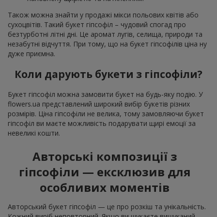
Також можна знайти у продажі мікси польових квітів або
сухоцвітів. Такий букет гіпсофіл – чудовий спогад про
безтурботні літні дні. Це аромат лугів, селища, природи та
незабутні відчуття. При тому, що на букет гіпсофілів ціна ну
дуже приємна.
Коли дарують букети з гіпсофіли?
Букет гіпсофіл можна замовити букет на будь-яку подію. У
flowers.ua представлений широкий вибір букетів різних
розмірів. Ціна гіпсофіли не велика, тому замовляючи букет
гіпсофіл ви маєте можливість подарувати щирі емоції за
невеликі кошти.
Авторські композиції з
гіпсофіли — ексклюзив для
особливих моментів
Авторський букет гіпсофіл — це про розкіш та унікальність.
Кожний виріб неповторний. Якщо ви шукаєте вишуканий