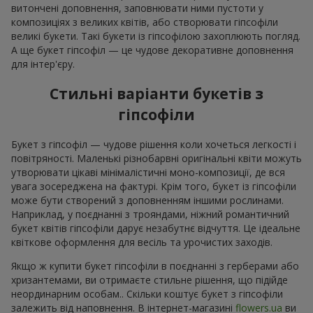
витончені доповнення, заповнювати ними пустоти у
композиціях з великих квітів, або створювати гіпсофіли
великі букети. Такі букети із гіпсофілою захоплюють погляд.
А ще букет гіпсофіл — це чудове декоративне доповнення
для інтер'єру.
Стильні варіанти букетів з
гіпсофіли
Букет з гіпсофіл — чудове рішення коли хочеться легкості і
повітряності. Маленькі різнобарвні оригінальні квіти можуть
утворювати цікаві мінімалістичні моно-композиції, де вся
увага зосереджена на фактурі. Крім того, букет із гіпсофіли
може бути створений з доповненням іншими рослинами.
Наприклад, у поєднанні з трояндами, ніжний романтичний
букет квітів гіпсофіли дарує незабутнє відчуття. Це ідеальне
квіткове оформлення для весіль та урочистих заходів.
Якщо ж купити букет гіпсофіли в поєднанні з герберами або
хризантемами, ви отримаєте стильне рішення, що підійде
неординарним особам.. Скільки коштує букет з гіпсофіли
залежить від наповнення. В інтернет-магазині
flowers.ua
ви