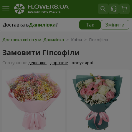
Доставка в
Данилівка
?
Так
Змінити
Доставка в
Данилівка
|
безкоштовно
Доставка квітів у м. Данилівка
> Квіти > Гіпсофіла
Замовити Гіпсофіли
Сортування:
дешевше
дорожче
популярні