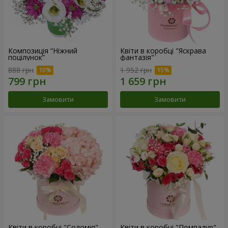
Композиція “Ніжний
Квіти в коробці "Яскрава
поцілунок”
фантазія"
888 грн
1 952 грн
Замовити
Замовити
Квіти в коробці "Соломія"
Квіти в коробці "Помпадур"