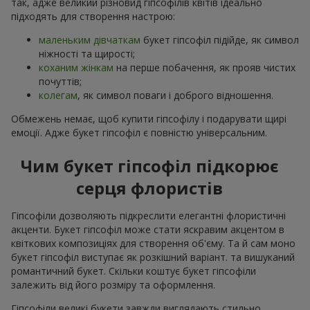
так, адже великий різновид гіпсофілів квітів ідеально
підходять для створення настрою:
маленьким дівчаткам
букет гіпсофіл підійде, як символ
ніжності та щирості;
коханим жінкам
на перше побачення, як прояв чистих
почуттів;
колегам
, як символ поваги і доброго відношення.
Обмежень немає, щоб купити гіпсофілу і подарувати щирі
емоції. Адже букет гіпсофіл є повністю універсальним.
Чим букет гіпсофіл підкорює
серця флористів
Гіпсофіли дозволяють підкреслити елегантні флористичні
акценти. Букет гіпсофіл може стати яскравим акцентом в
квіткових композиціях для створення об'єму. Та й сам моно
букет гіпсофіл виступає як розкішний варіант. та вишуканий
романтичний букет. Скільки коштує букет гіпсофіли
залежить від його розміру та оформлення.
Гіпсофіли великі букети завжди виглядають стильно,