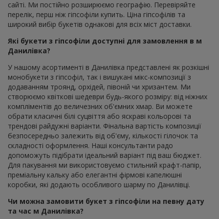
сайті. Ми постійно розширюємо географію. Перевіряйте
перелік, перш ніж гіпсофіли купить. Ціна гіпсофілів та
широкий вибір букетів однакові для всіх міст доставки.
Які букети з гіпсофіли доступні для замовлення в м
Данилівка?
У нашому асортименті в Данилівка представлені як розкішні
монобукети з гіпсофіл, так і вишукані мікс-композиції з
додаванням троянд, орхідей, півоній чи хризантем. Ми
створюємо квіткові шедеври будь-якого розміру: від ніжних
компліментів до величезних об'ємних хмар. Ви можете
обрати класичні білі суцвіття або яскраві кольорові та
трендові райдужні варіанти. Фінальна вартість композиції
безпосередньо залежить від об'єму, кількості гілочок та
складності оформлення. Наші консультанти радо
допоможуть підібрати ідеальний варіант під ваш бюджет.
Для пакування ми використовуємо стильний крафт-папір,
преміальну кальку або елегантні фірмові капелюшні
коробки, які додають особливого шарму по Данилівці.
Чи можна замовити букет з гіпсофіли на певну дату
та час м Данилівка?