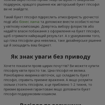
подарунок, кращого рішення ніж авторський букет гіпсофіл
ви не знайдете.
Такий букет гіпсофіл підкреслить атмосферність урочистої
події або
бізнес ланча
та допоможе внести особисті нотки
у квіткову композицію. Довіртесь вибору флористів або
надайте власні побажання з оформлення на букет гіпсофіл,
щоб отримати найкращий результат. А з урахуванням того,
що гілка гіпсофіли ціна невелика, таке дизайнерське рішення
ще й заощадить ваш бюджет.
Як знак уваги без приводу
Хочете показати прояв щирих почуттів? Ви можете купити
гіпсофілу квіти просто так. Ціна гіпсофіл не велика.
Різнобарвна хмаринка квіточок, що складають букет
гіпсофіл, справить приємне враження. А якщо розуміти
скільки стоять гіпсофіли, а це приблизно 1-2 тижня, то
приємні враження гарантовані якщо доповнити букет
гіпсофіл подарунковим кошиком.