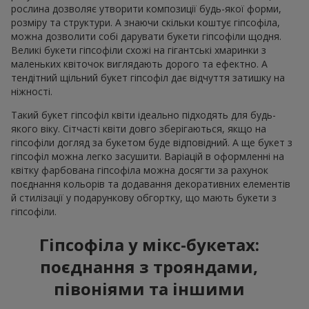
рослина дозволяє утворити композиції будь-якої форми,
розміру та структури. А знаючи скільки коштує гіпсофіла,
можна дозволити собі дарувати букети гіпсофіли щодня.
Великі букети гіпсофіли схожі на гігантські хмаринки з
маленьких квіточок виглядають дорого та ефектно. А
тендітний щільний букет гіпсофіл дає відчуття затишку на
ніжності.
Такий букет гіпсофіл квіти ідеально підходять для будь-
якого віку. Сітчасті квіти довго зберігаються, якщо на
гіпсофіли догляд за букетом буде відповідний. А ще букет з
гіпсофіл можна легко засушити. Варіацій в оформленні на
квітку фарбована гіпсофіла можна досягти за рахунок
поєднання кольорів та додавання декоративних елементів
й стилізації у подарункову обгортку, що мають букети з
гіпсофіли.
Гіпсофіла у мікс-букетах:
поєднання з трояндами,
півоніями та іншими