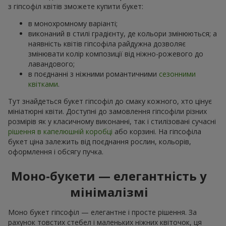
з гіпсофіл квітів зможете купити букет:
в монохромному варіанті;
виконаний в стилі градієнту, де кольори змінюються; а
наявність квітів гіпсофіла райдужна дозволяє
змінювати колір композиції від ніжно-рожевого до
лавандового;
в поєднанні з ніжними романтичними
сезонними
квітками
.
Тут знайдеться букет гіпсофіл до смаку кожного, хто цінує
мініатюрні квіти. Доступні до замовлення гіпсофіли різних
розмірів як у класичному виконанні, так і стилізовані сучасні
рішення в капелюшній коробці
або корзині. На гіпсофіла
букет ціна залежить від поєднання рослин, кольорів,
оформлення і обсягу пучка.
Моно-букети — елегантність у
мінімалізмі
Моно букет гіпсофіл — елегантне і просте рішення. За
рахунок товстих стебел і маленьких ніжних квіточок, ця