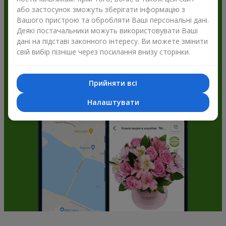
або застосунок зможуть зберігати інформацію з
Flowers.ua і отримуйте бонуси
Вашого пристрою та обробляти Ваші персональні дані.
Деякі постачальники можуть використовувати Ваші
дані на підставі законного інтересу. Ви можете змінити
свій вибір пізніше через посилання внизу сторінки.
Прийняти всі
Налаштувати