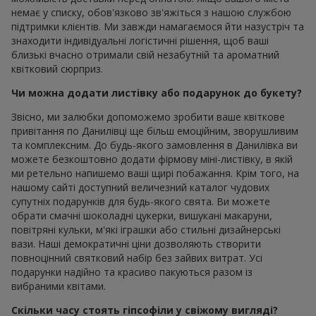
немає у списку, обов'язково зв'яжіться з нашою службою
підтримки клієнтів. Ми завжди намагаємося йти назустріч та
знаходити індивідуальні логістичні рішення, щоб ваші
близькі вчасно отримали свій незабутній та ароматний
квітковий сюрприз.
Чи можна додати листівку або подарунок до букету?
Звісно, ми залюбки допоможемо зробити ваше квіткове
привітання по Данилівці ще більш емоційним, зворушливим
та комплексним. До будь-якого замовлення в Данилівка ви
можете безкоштовно додати фірмову міні-листівку, в якій
ми ретельно напишемо ваші щирі побажання. Крім того, на
нашому сайті доступний величезний каталог чудових
супутніх подарунків для будь-якого свята. Ви можете
обрати смачні шоколадні цукерки, вишукані макаруни,
повітряні кульки, м'які іграшки або стильні дизайнерські
вази. Наші демократичні ціни дозволяють створити
повноцінний святковий набір без зайвих витрат. Усі
подарунки надійно та красиво пакуються разом із
вибраними квітами.
Скільки часу стоять гіпсофіли у свіжому вигляді?