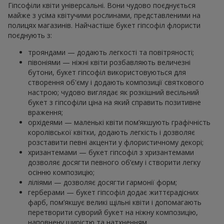
Гіпсофіли квіти універсальні. Вони чудово поєднується
майже з усіма квітучими рослинами, представленими на
полицях магазинів. Найчастіше букет гіпсофіл флористи
поєднують з:
трояндами — додають легкості та повітряності;
півоніями — ніжні квіти розбавляють величезні
бутони, букет гіпсофіл використовуються для
створення об'єму і додають композиції святкового
настрою; чудово виглядає як розкішний весільний
букет з гіпсофіли ціна на який справить позитивне
враження;
орхідеями — маленькі квіти пом’якшують графічність
королівської квітки, додають легкість і дозволяє
розставити певні акценти у флористичному декорі;
хризантемами — букет гіпсофіл з хризантемами
дозволяє досягти певного об’єму і створити легку
осінню композицію;
ліліями — дозволяє досягти гармонії форм;
герберами — букет гіпсофіл додає життєрадісних
фарб, пом’якшує великі щільні квіти і допомагають
перетворити суворий букет на ніжну композицію,
наповнену щирістю та натхненням.