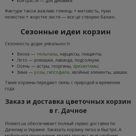
контрасти — для динаміки.
Фактури також важливі: глянець + матовість, пухкі
пелюстки + жорстке листя — все це створює баланс.
Сезонные идеи корзин
Сезонность додає унікальності:
Весна —
тюльпаны
, нарциссы, гиацинты;
Лето — ромашки, лаванда, подсолнухи;
Осень — астры, георгины,
хризантемы
;
Зима —
розы
,
гипсофила
, хвойные элементы, шишки.
Такие корзины передают связь с природой и временем
года.
Заказ и доставка цветочных корзин
в г. Дачное
Flowers.ua обеспечивает полный сервис доставки по
Дачному и Украине. Заказать корзину легко и быстро. А
мобильное приложение делает процесс ещё удобнее!