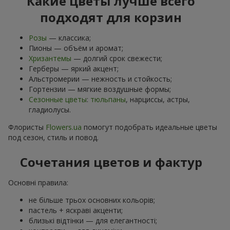
Какие цветы лучше всего
подходят для корзин
Розы
— классика;
Пионы — объём и аромат;
Хризантемы
— долгий срок свежести;
Герберы — яркий акцент;
Альстромерии — нежность и стойкость;
Гортензии — мягкие воздушные формы;
Сезонные цветы
:
тюльпаны
, нарциссы, астры,
гладиолусы.
Флористы
Flowers.ua
помогут подобрать идеальные цветы
под сезон, стиль и повод.
Сочетания цветов и фактур
Основні правила:
не більше трьох основних кольорів;
пастель + яскраві акценти;
близькі відтінки — для елегантності;