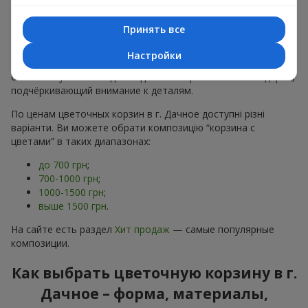
тонах, пионы,
гипсофила
;
Минималистичные решения
— натуральные формы,
Принять все
акцент на цвет или текстуру.
Настройки
Есть также
VIP-композиции
— роскошные корзины для
особых случаев. Каждое изделие — оригинальный подарок,
подчёркивающий внимание к деталям.
По ценам цветочных корзин в г. Дачное доступні різні
варіанти. Ви можете обрати композицію “корзина с
цветами” в таких диапазонах:
до 700 грн
;
700-1000 грн
;
1000-1500 грн
;
выше 1500 грн
.
На сайте есть раздел
Хит продаж
— самые популярные
композиции.
Как выбрать цветочную корзину в г.
Дачное – форма, материалы,