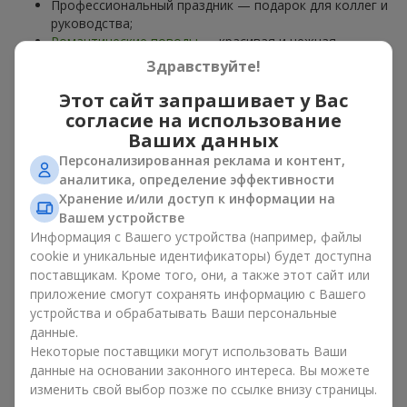
Профессиональный праздник — подарок для коллег и
руководства;
Романтические поводы
— красивая и нежная
композиция;
Здравствуйте!
Корпоративные события
— подарок деловому
партнёру.
Этот сайт запрашивает у Вас
согласие на использование
Цветочная корзина — универсальный подарок для любого
Ваших данных
возраста. Стильные ручные композиции позволяют
Персонализированная реклама и контент,
передать любые эмоции: благодарность, восхищение,
аналитика, определение эффективности
поддержку,
любовь
.
Хранение и/или доступ к информации на
Вашем устройстве
Виды цветочных корзин в г.
Информация с Вашего устройства (например, файлы
Дачное : классика, романтика,
cookie и уникальные идентификаторы) будет доступна
поставщикам. Кроме того, они, а также этот сайт или
минимализм
приложение смогут сохранять информацию с Вашего
устройства и обрабатывать Ваши персональные
Ассортимент цветочных корзин на
flowers.ua
включает
данные.
варианты на любой вкус:
Некоторые поставщики могут использовать Ваши
Классические композиции
— сочетания
роз
, лилий,
данные на основании законного интереса. Вы можете
хризантем
в строгих формах;
изменить свой выбор позже по ссылке внизу страницы.
Романтические варианты
— корзины в пастельных