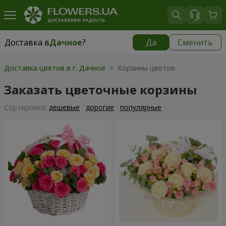
Доставка в
Дачное
?
Да
Сменить
Доставка в
Дачное
|
бесплатно
Доставка цветов в г. Дачное
> Корзины цветов
Заказать цветочные корзины
Cортировка:
дешевые
дорогие
популярные