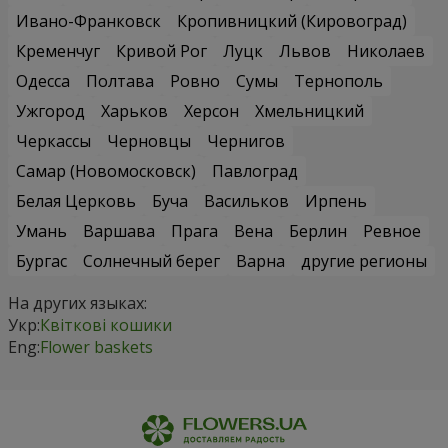
Ивано-Франковск
Кропивницкий (Кировоград)
Кременчуг
Кривой Рог
Луцк
Львов
Николаев
Одесса
Полтава
Ровно
Сумы
Тернополь
Ужгород
Харьков
Херсон
Хмельницкий
Черкассы
Черновцы
Чернигов
Самар (Новомосковск)
Павлоград
Белая Церковь
Буча
Васильков
Ирпень
Умань
Варшава
Прага
Вена
Берлин
Ревное
Бургас
Солнечный берег
Варна
другие регионы
На других языках:
Укр:
Квіткові кошики
Eng:
Flower baskets