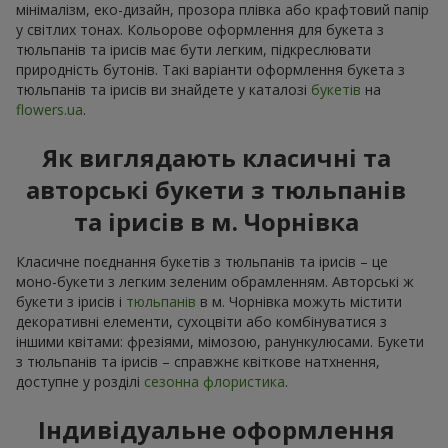
мінімалізм, еко-дизайн, прозора плівка або крафтовий папір
у світлих тонах. Кольорове оформлення для букета з
тюльпанів та ірисів має бути легким, підкреслювати
природність бутонів. Такі варіанти оформлення букета з
тюльпанів та ірисів ви знайдете у каталозі
букетів
на
flowers.ua
.
Як виглядають класичні та
авторські букети з тюльпанів
та ірисів в м. Чорнівка
Класичне поєднання букетів з тюльпанів та ірисів – це
моно-букети з легким зеленим обрамленням. Авторські ж
букети з ірисів і
тюльпанів
в м. Чорнівка можуть містити
декоративні елементи, сухоцвіти або комбінуватися з
іншими квітами: фрезіями, мімозою, ранункулюсами. Букети
з тюльпанів та ірисів – справжнє квіткове натхнення,
доступне у розділі
сезонна флористика
.
Індивідуальне оформлення