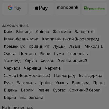
Замовлення в:
Київ
Вінниця
Дніпро
Житомир
Запоріжжя
Івано-Франківськ
Кропивницький (Кіровоград)
Кременчук
Кривий Ріг
Луцьк
Львів
Миколаїв
Одеса
Полтава
Рівне
Суми
Тернопіль
Ужгород
Харків
Херсон
Хмельницький
Черкаси
Чернівці
Чернігів
Самар (Новомосковськ)
Павлоград
Біла Церква
Буча
Васильків
Ірпінь
Умань
Варшава
Прага
Відень
Берлін
Ревне
Бургас
Сонячний берег
Варна
інші регіони
На інших мовах: