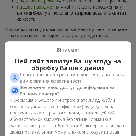
для жінки на роботі
– стримане й елегантне рішення;
на день народження
– квіти на день народження у
вигляді букету з тюльпанів та ірисів додають свята і
свіжості.
У кожному випадку композиція з ніжних бутонів тюльпанів
та ірисів підкреслює турботу та увагу до деталей.
Психологія кольорів у букетах
Вітаємо!
з тюльпанів та ірисів
Цей сайт запитує Вашу згоду на
обробку Ваших даних
Кольори у весняній флористиці мають велике значення.
Персоналізована реклама, контент, аналітика,
Блакитно-жовті відтінки в композиції символізують надію,
вимірювання ефективності
спокій і життєву енергію. Це класичне поєднання
Збереження і/або доступ до інформації на
контрастних кольорів у
букеті
з тюльпанів та ірисів
Вашому пристрої
виглядає свіжо і водночас елегантно. Жовті тюльпани
Інформація з Вашого пристрою (наприклад, файли
дарують відчуття радості, а
сині та фіолетові іриси
– спокій і
cookie та унікальні ідентифікатори) буде доступна
стабільність. Такий букет з тюльпанів та ірисів створює
постачальникам. Крім того, вони, а також цей сайт
яскравий весняний настрій і заряджає позитивом.
або застосунок зможуть зберігати інформацію з
Вашого пристрою та обробляти Ваші персональні дані.
Варіанти оформлення букетів з
Деякі постачальники можуть використовувати Ваші