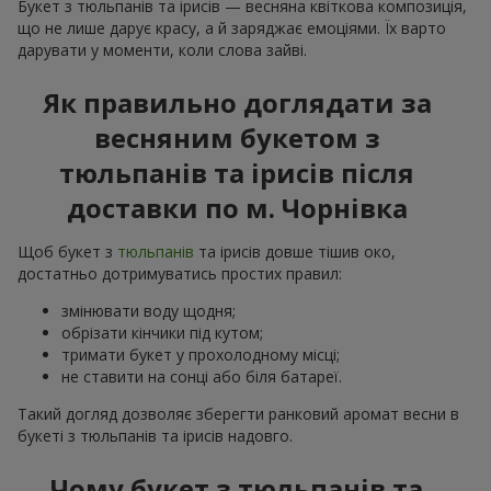
Букет з тюльпанів та ірисів — весняна квіткова композиція,
що не лише дарує красу, а й заряджає емоціями. Їх варто
дарувати у моменти, коли слова зайві.
Як правильно доглядати за
весняним букетом з
тюльпанів та ірисів після
доставки по м. Чорнівка
Щоб букет з
тюльпанів
та ірисів довше тішив око,
достатньо дотримуватись простих правил:
змінювати воду щодня;
обрізати кінчики під кутом;
тримати букет у прохолодному місці;
не ставити на сонці або біля батареї.
Такий догляд дозволяє зберегти ранковий аромат весни в
букеті з тюльпанів та ірисів надовго.
Чому букет з тюльпанів та