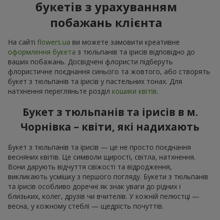
букетів з урахуванням
побажань клієнта
На сайті
flowers.ua
ви можете замовити креативне
оформлення букета
з тюльпанів та ірисів відповідно до
ваших побажань. Досвідчені флористи підберуть
флористичне поєднання синього та жовтого, або створять
букет з тюльпанів та ірисів у пастельних тонах. Для
натхнення перегляньте розділ
кошики квітів
.
Букет з тюльпанів та ірисів в м.
Чорнівка – квіти, які надихають
Букет з тюльпанів та ірисів — це не просто поєднання
весняних квітів. Це символи щирості, світла, натхнення.
Вони дарують відчуття свіжості та відродження,
викликають усмішку з першого погляду. Букети з тюльпанів
та ірисів особливо доречні як знак уваги до рідних і
близьких, колег, друзів чи вчителів. У кожній пелюстці —
весна, у кожному стеблі — щедрість почуттів.