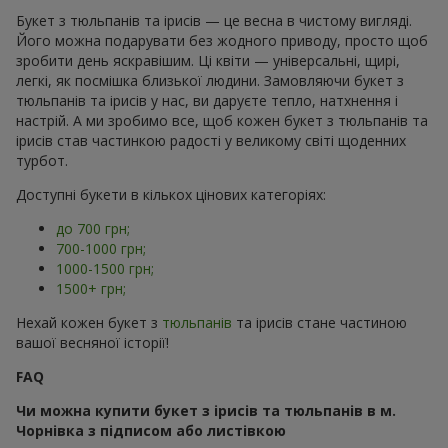
Букет з тюльпанів та ірисів — це весна в чистому вигляді.
Його можна подарувати без жодного приводу, просто щоб
зробити день яскравішим. Ці квіти — універсальні, щирі,
легкі, як посмішка близької людини. Замовляючи букет з
тюльпанів та ірисів у нас, ви даруєте тепло, натхнення і
настрій. А ми зробимо все, щоб кожен букет з тюльпанів та
ірисів став частинкою радості у великому світі щоденних
турбот.
Доступні букети в кількох цінових категоріях:
до 700 грн;
700-1000 грн;
1000-1500 грн;
1500+ грн;
Нехай кожен букет з
тюльпанів
та ірисів стане частиною
вашої весняної історії!
FAQ
Чи можна купити букет з ірисів та тюльпанів в м.
Чорнівка з підписом або листівкою