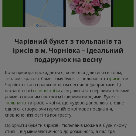
Чарівний букет з тюльпанів та
ірисів в м. Чорнівка – ідеальний
подарунок на весну
Коли природа прокидається, хочеться ділитися світлом,
теплом і красою. Саме тому букет з тюльпанів та
ірисів
в м.
Чорнівка став справжнім хітом весняної флористики. Ці
яскраві, свіжі
сезонні квіти
асоціюються з першими теплими
днями, сонячним настроєм і щирими емоціями. Букет з
тюльпанів
та ірисів – квіти, що чудово доповнюють одне
одного, створюючи гармонійне квіткове поєднання,
сповнене ніжності та контрасту.
Оформити букети з ірисів і тюльпанів можна в будь-якому
стилі – від мінімалістичного до розкішного, а палітра