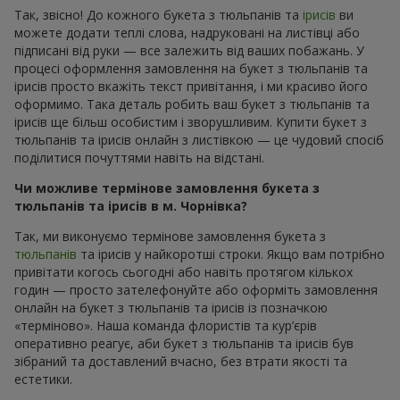
Так, звісно! До кожного букета з тюльпанів та
ірисів
ви
можете додати теплі слова, надруковані на листівці або
підписані від руки — все залежить від ваших побажань. У
процесі оформлення замовлення на букет з тюльпанів та
ірисів просто вкажіть текст привітання, і ми красиво його
оформимо. Така деталь робить ваш букет з тюльпанів та
ірисів ще більш особистим і зворушливим. Купити букет з
тюльпанів та ірисів онлайн з листівкою — це чудовий спосіб
поділитися почуттями навіть на відстані.
Чи можливе термінове замовлення букета з
тюльпанів та ірисів в м. Чорнівка?
Так, ми виконуємо термінове замовлення букета з
тюльпанів
та ірисів у найкоротші строки. Якщо вам потрібно
привітати когось сьогодні або навіть протягом кількох
годин — просто зателефонуйте або оформіть замовлення
онлайн на букет з тюльпанів та ірисів із позначкою
«терміново». Наша команда флористів та кур’єрів
оперативно реагує, аби букет з тюльпанів та ірисів був
зібраний та доставлений вчасно, без втрати якості та
естетики.