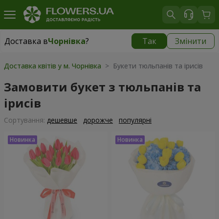
Доставка в
Чорнівка
?
Так
Змінити
Доставка в
Чорнівка
|
безкоштовно
Доставка квітів у м. Чорнівка
> Букети тюльпанів та ірисів
Замовити букет з тюльпанів та
ірисів
Сортування:
дешевше
дорожче
популярні