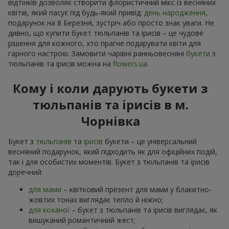
відтінків дозволяє створити флористичний мікс із весняних
квітів, який пасує під будь-який привід:
день народження
,
подарунок на 8 Березня, зустріч або просто знак уваги. Не
дивно, що купити букет тюльпанів та ірисів – це чудове
рішення для кожного, хто прагне подарувати квіти для
гарного настрою. Замовити чарівні ранньовесняні
букети
з
тюльпанів та ірисів можна на
flowers.ua
.
Кому і коли дарують букети з
тюльпанів та ірисів в м.
Чорнівка
Букет з
тюльпанів
та
ірисів
букети – це універсальний
весняний подарунок, який підходить як для офіційних подій,
так і для особистих моментів. Букет з тюльпанів та ірисів
доречний:
для мами
– квітковий презент для мами у блакитно-
жовтих тонах виглядає тепло й ніжно;
для коханої
– букет з тюльпанів та ірисів виглядає, як
вишуканий романтичний жест;