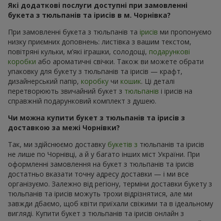
Які додаткові послуги доступні при замовленні
букета з тюльпанів та ірисів в м. Чорнівка?
При замовленні букета з тюльпанів та
ірисів
ми пропонуємо
низку приємних доповнень: листівка з вашим текстом,
повітряні кульки, м’які іграшки, солодощі,
подарункові
коробки
або ароматичні свічки. Також ви можете обрати
упаковку для букету з тюльпанів та ірисів — крафт,
дизайнерський папір,
коробку
чи
кошик
. Ці деталі
перетворюють звичайний букет з
тюльпанів
і ірисів на
справжній подарунковий комплект з душею.
Чи можна купити букет з тюльпанів та ірисів з
доставкою за межі Чорнівки?
Так, ми здійснюємо доставку
букетів з
тюльпанів та ірисів
не лише по Чорнівці, а й у багато інших міст України. При
оформленні замовлення на букет з тюльпанів та ірисів
достатньо вказати точну адресу доставки — і ми все
організуємо. Залежно від регіону, терміни доставки букету з
тюльпанів та ірисів можуть трохи відрізнятися, але ми
завжди дбаємо, щоб квіти приїхали свіжими та в ідеальному
вигляді. Купити букет з тюльпанів та ірисів онлайн з