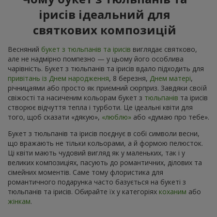
ірисів ідеальний для
святкових композицій
Весняний
букет з тюльпанів та ірисів
виглядає святково,
але не надмірно помпезно — у цьому його особлива
чарівність. Букет з тюльпанів та ірисів вдало підходить для
привітань із Днем народження
, 8 березня,
Днем матері
,
річницaями або просто як приємний сюрприз. Завдяки своїй
свіжості та насиченим кольорам букет з
тюльпанів
та ірисів
створює відчуття тепла і турботи. Це ідеальні квіти для
того, щоб сказати «дякую»,
«люблю»
або «думаю про тебе».
Букет з тюльпанів та ірисів поєднує в собі символи весни,
що вражають не тільки кольорами, а й формою пелюсток.
Ці квіти мають чудовий вигляд як у маленьких, так і у
великих композиціях, пасують до романтичних, ділових та
сімейних моментів. Саме тому флористика для
романтичного подарунка часто базується на букеті з
тюльпанів та ірисів. Обирайте їх у категоріях
коханим
або
жінкам
.