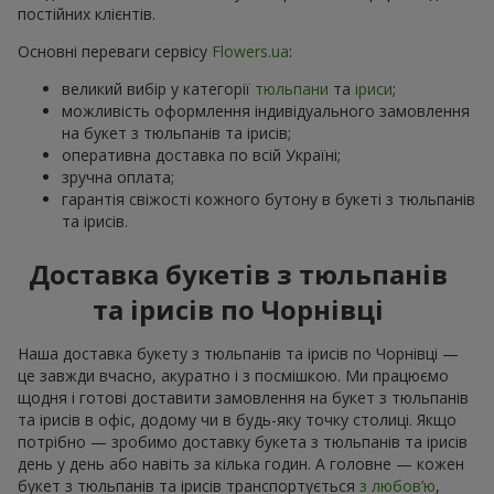
постійних клієнтів.
Основні переваги сервісу
Flowers.ua
:
великий вибір у категорії
тюльпани
та
іриси
;
можливість оформлення індивідуального замовлення
на букет з тюльпанів та ірисів;
оперативна доставка по всій Україні;
зручна оплата;
гарантія свіжості кожного бутону в букеті з тюльпанів
та ірисів.
Доставка букетів з тюльпанів
та ірисів по Чорнівці
Наша доставка букету з тюльпанів та ірисів по Чорнівці —
це завжди вчасно, акуратно і з посмішкою. Ми працюємо
щодня і готові доставити замовлення на букет з тюльпанів
та ірисів в офіс, додому чи в будь-яку точку столиці. Якщо
потрібно — зробимо доставку букета з тюльпанів та ірисів
день у день або навіть за кілька годин. А головне — кожен
букет з тюльпанів та ірисів транспортується
з любов’ю
,