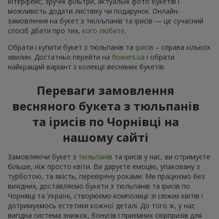
інтерфейс, зручні фільтри, актуальні фото букетів і
можливість додати листівку чи подарунок. Онлайн-
замовлення на букет з тюл/ьпанів та ірисів — це сучасний
спосіб дбати про тих,
кого любите
.
Обрати і купити букет з тюльпанів та
ірисів
– справа кількох
хвилин. Достатньо перейти на
flowers.ua
і обрати
найкращий варіант з колекції весняних букетів.
Переваги замовлення
весняного букета з тюльпанів
та ірисів по Чорнівці на
нашому сайті
Замовляючи букет з
тюльпанів
та ірисів у нас, ви отримуєте
більше, ніж просто квіти. Ви даруєте емоцію, упаковану з
турботою, та якість, перевірену роками. Ми працюємо без
вихідних, доставляємо букети з тюльпанів та ірисів по
Чорнівці та Україні, створюємо композиції зі свіжих квітів і
дотримуємось естетики кожної деталі. До того ж, у нас
вигідна система знижок, бонусів і приємних сюрпризів для