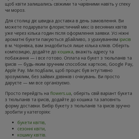
щоб квіти залишались свіжими та чарівними навіть у спеку
чи мороз.
Для столиці діє швидка доставка в день замовлення. Ви
можете подарувати флористичний мікс із весняних квітів
уже через кілька годин після оформлення заявки. Усі ніжні
ароматні букети пакуються дбайливо, з урахуванням
ірисів
в м. Чорнівка, вам знадобиться лише кілька кліків. Оберіть
композицію, додайте до
кошика
, вкажіть адресу та
побажання — і все готово. Оплата на букет з тюльпанів та
ірисів — будь-яким зручним способом: карткою, Google Pay,
Apple Pay. Ми подбали, щоб процес був інтуїтивно
зрозумілим, без зайвих дзвінків і очікувань. Ви просто
даруєте — ми все організуємо.
Просто перейдіть на
flowers.ua
, оберіть свій варіант букета
з тюльпанів та ірисів, додайте до кошика та заповніть
форму доставки. Вибір букету з тюльпанів та ірисів зручно
зробити у категоріях:
букети квітів,
сезонні квіти,
кошику квітів
.