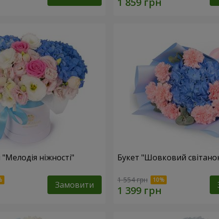
 "Мелодія ніжності"
Букет "Шовковий світано
1 554 грн
Замовити