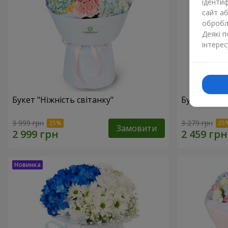
ідентиф
сайт а
обробля
Деякі 
інтерес
Букет "Ніжність світанку"
Букет "Нат
3 999 грн
3 279 грн
Замовити