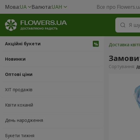
Мова:
UA
Валюта:
UAH
Все про Flowers.u
Акційні букети
Доставка квіті
Замовит
Новинки
Сортування:
д
Оптові ціни
ХІТ продажів
Квіти коханій
День народження
Букети тижня