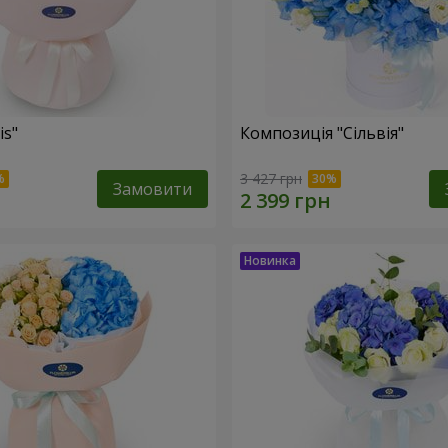
is"
Композиція "Сільвія"
3 427 грн
Замовити