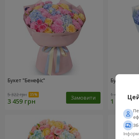
Букет "Бенефіс"
Букет "Раді
5 322 грн
1 411 грн
Цей
Замовити
Пе
еф
Зб
Інформа