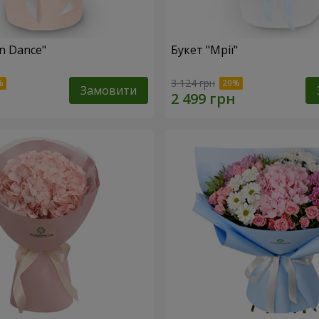
n Dance"
Букет "Мрії"
3 124 грн
Замовити