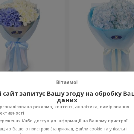
сть моя"
Букет "Blue ball"
Вітаємо!
3 084 грн
 сайт запитує Вашу згоду на обробку В
Замовити
даних
рсоналізована реклама, контент, аналітика, вимірювання
ективності
ереження і/або доступ до інформації на Вашому пристрої
ція з Вашого пристрою (наприклад, файли cookie та унікальні