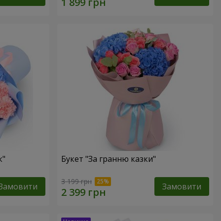
к"
Букет "За гранню казки"
3 199 грн
Замовити
Замовити