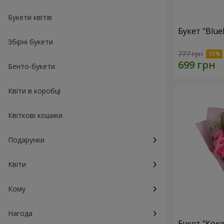
Букети квітів
Букет "Blue
Збірні букети
777 грн
Бенто-букети
Квіти в коробці
Квіткові кошики
Подарунки
Квіти
Кому
Нагода
Букет "Коке