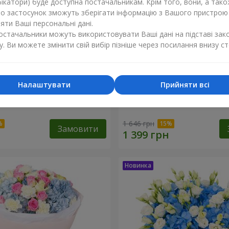
ікатори) буде доступна постачальникам. Крім того, вони, а тако
бо застосунок зможуть зберігати інформацію з Вашого пристрою
ти Ваші персональні дані.
постачальники можуть використовувати Ваші дані на підставі зак
у. Ви можете змінити свій вибір пізніше через посилання внизу ст
Налаштувати
Прийняти всі
хнення синяви"
Букет "Ранок"
1 646 грн
Замовити