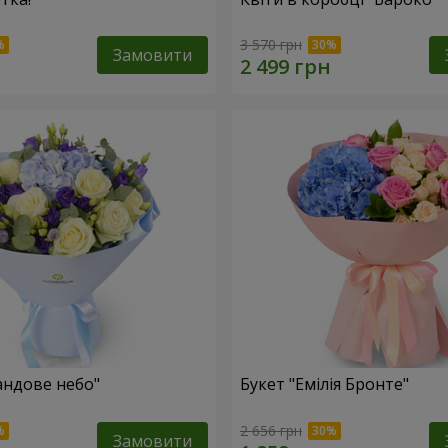
3 570 грн
Замовити
андове небо"
Букет "Емілія Бронте"
2 656 грн
Замовити