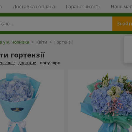
a
Доставка і оплата
Гарантії якості
Наші ма
Знайт
в у м. Чорнівка
> Квіти > Гортензії
и гортензії
ешевше
дорожче
популярні