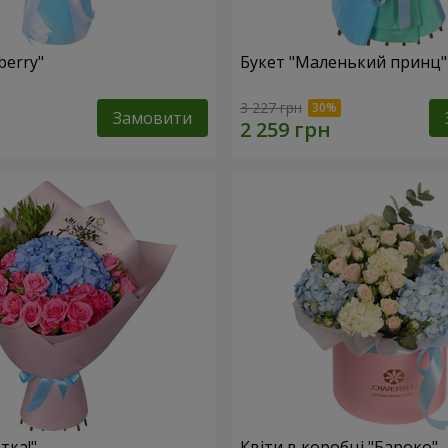
berry"
Букет "Маленький принц"
3 227 грн
Замовити
тка!"
Квіти в коробці "Бароко"