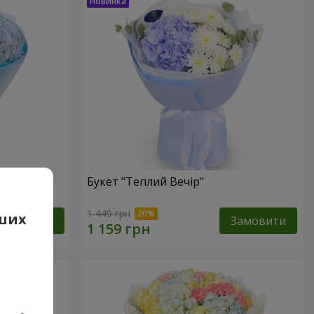
Букет "Теплий Вечір"
1 449 грн
аших
Замовити
Замовити