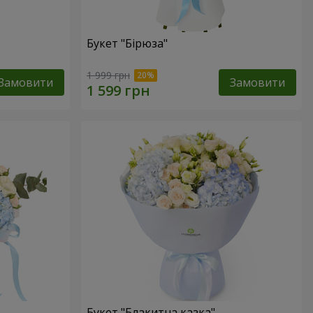
Букет "Бірюза"
1 999 грн
Замовити
Замовити
Букет "Блакитна казка"