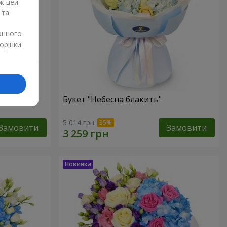
ж цей
 та
онного
орінки.
Букет "Небесна блакить"
5 014 грн
Замовити
Замовити