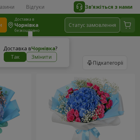
газини
Відгуки
Зв’яжіться з нами
Доставка в
и
Чорнівка
Статус замовлення
безкоштовно
Доставка в
Чорнівка
?
Так
Змінити
Підкатегорії