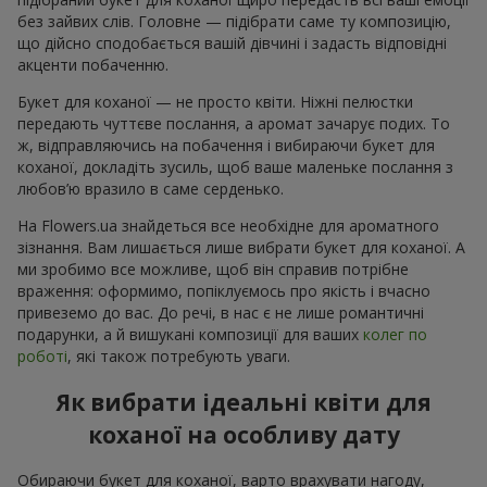
без зайвих слів. Головне — підібрати саме ту композицію,
що дійсно сподобається вашій дівчині і задасть відповідні
акценти побаченню.
Букет для коханої — не просто квіти. Ніжні пелюстки
передають чуттєве послання, а аромат зачарує подих. То
ж, відправляючись на побачення і вибираючи букет для
коханої, докладіть зусиль, щоб ваше маленьке послання з
любов’ю вразило в саме серденько.
На Flowers.ua знайдеться все необхідне для ароматного
зізнання. Вам лишається лише вибрати букет для коханої. А
ми зробимо все можливе, щоб він справив потрібне
враження: оформимо, попіклуємось про якість і вчасно
привеземо до вас. До речі, в нас є не лише романтичні
подарунки, а й вишукані композиції для ваших
колег по
роботі
, які також потребують уваги.
Як вибрати ідеальні квіти для
коханої на особливу дату
Обираючи букет для коханої, варто врахувати нагоду,