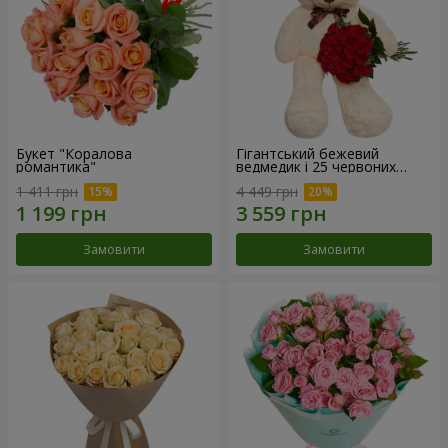
Букет "Коралова
Гігантський бежевий
романтика"
ведмедик і 25 червоних
троянд
1 411 грн
4 449 грн
Замовити
Замовити