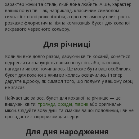
характер жінки та стиль, який вона любить. А ще, характер
ваших почуттів. Так, наприклад, класичним символом
симпатії є ніжні рожеві квіти, а про невгамовну пристрасть
розкаже флористична ніжна композиція букет для коханої
яскравого червоного кольору.
Для річниці
Коли ви вже довго разом, даруючи квіти коханій, хочеться
підкреслити значущість ваших почуттів, або, навпаки,
нагадати як все починалось. Це може бути ваш особливих
букет для коханої з яким ви колись освідчились і тепер
даруєте щороку, як символ того, що полум’я у вашому серці
не згасає.
Найчастіше за все, букет для коханої на річницю — це
вишукані квіти:
троянди
,
орхідеї
,
півонії
або оригінальні
мікси. Слідуйте зову душі та смакам вашої половинки, і ви не
прогадаєте з сюрпризом для серця.
Для дня народження