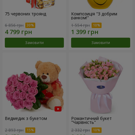
75 червоних троянд
Композиція "З добрим
ранком!"
6 856 грн
1 554 грн
Замовити
Замовити
Ведмедик з букетом
Романтичний букет
"Чарівність"
2 893 грн
2 332 грн