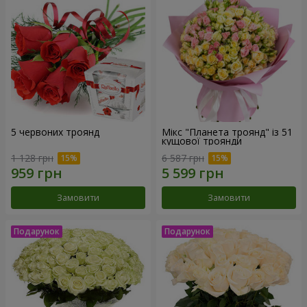
5 червоних троянд
Мікс "Планета троянд" із 51
кущової троянди
1 128 грн
6 587 грн
Замовити
Замовити