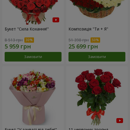
Букет "Сила Кохання!"
Композиція "Ти + Я"
8 513 грн
51 398 грн
Замовити
Замовити
Букет "У захваті від тебе!"
11 червоних троянд