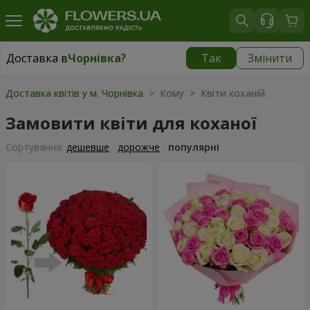
Доставка в
Чорнівка
?
Так
Змінити
Доставка в
Чорнівка
|
безкоштовно
Доставка квітів у м. Чорнівка
> Кому > Квіти коханій
Замовити квіти для коханої
Сортування:
дешевше
дорожче
популярні