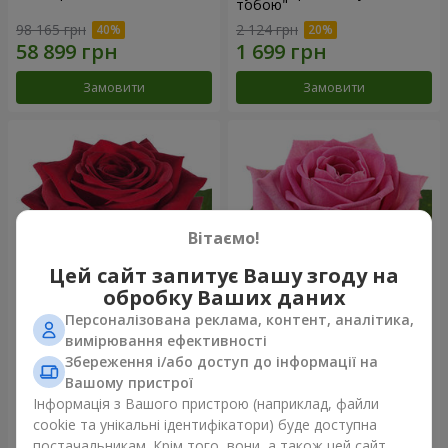
тобою"
98 165 грн
2 124 грн
Замовити
Замовити
Вітаємо!
Цей сайт запитує Вашу згоду на
обробку Ваших даних
Персоналізована реклама, контент, аналітика,
Червона троянда
Рожева троянда (поштучно)
вимірювання ефективності
(поштучно)
Збереження і/або доступ до інформації на
Вашому пристрої
Інформація з Вашого пристрою (наприклад, файли
cookie та унікальні ідентифікатори) буде доступна
Замовити
Замовити
постачальникам. Крім того, вони, а також цей сайт