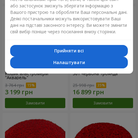
або застосунок зможуть зберігати інформацію з
Вашого пристрою та обробляти Ваші персональні дані.
Деякі постачальники можуть використовувати Ваші
дані на підставі законного інтересу. Ви можете змінити
свій вибір пізніше через посилання внизу сторінки.
Прийняти всі
Налаштувати
Кошик альстромерій
301 червона троянда
"Акварель"
3 764 грн
25 998 грн
Замовити
Замовити