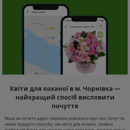
Квіти для коханої в м. Чорнівка —
найкращий спосіб висловити
почуття
Якщо ви хочете щиро і виразно розказати про свої почуття,
немає кращого способу, ніж квіти для коханої. Охайно
підібраний букет для коханої щиро передасть всі ваші емоції