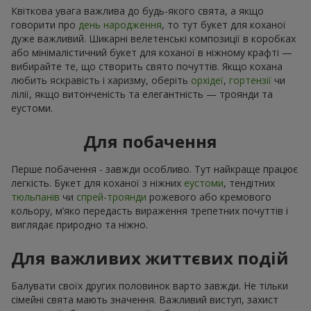
Квіткова увага важлива до будь-якого свята, а якщо
говорити про
день народження
, то тут букет для коханої
дуже важливий. Шикарні велетенські композиції в коробках
або мінімалістичний букет для коханої в ніжному крафті —
вибирайте те, що створить свято почуттів. Якщо кохана
любить яскравість і харизму, оберіть
орхідеї
,
гортензії
чи
лілії, якщо витонченість та елегантність — троянди та
еустоми.
Для побачення
Перше побачення - завжди особливо. Тут найкраще працює
легкість. Букет для коханої з ніжних
еустоми
, тендітних
тюльпанів
чи
спрей-троянди
рожевого або кремового
кольору, м’яко передасть вираження трепетних почуттів і
виглядає природно та ніжно.
Для важливих життєвих подій
Балувати своїх других половинок варто завжди. Не тільки
сімейні свята мають значення. Важливий виступ, захист