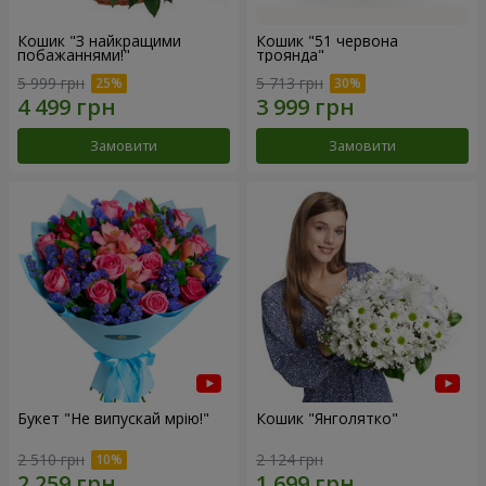
Кошик "З найкращими
Кошик "51 червона
побажаннями!"
троянда"
5 999 грн
5 713 грн
Замовити
Замовити
Букет "Не випускай мрію!"
Кошик "Янголятко"
2 510 грн
2 124 грн