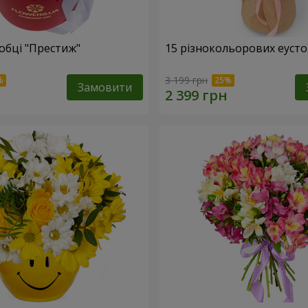
обці "Престиж"
15 різнокольорових еуст
3 199 грн
Замовити