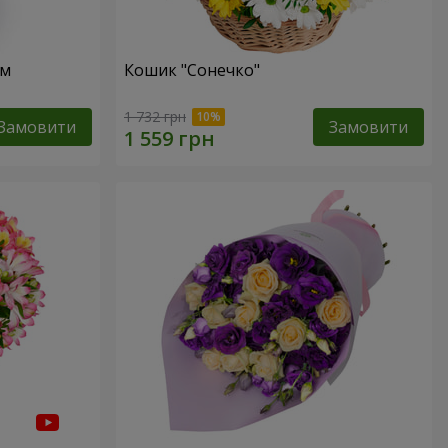
ом
Кошик "Сонечко"
1 732 грн
Замовити
Замовити