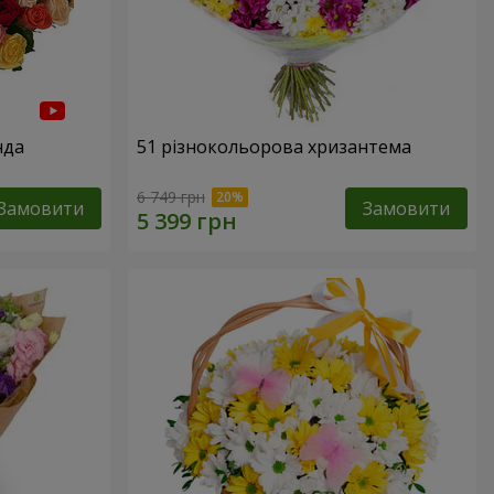
нда
51 різнокольорова хризантема
6 749 грн
Замовити
Замовити