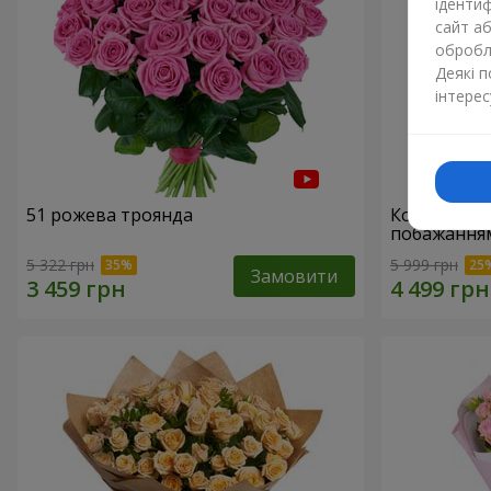
ідентиф
сайт а
обробля
Деякі 
інтерес
51 рожева троянда
Кошик "З 
побажанням
5 322 грн
5 999 грн
Замовити