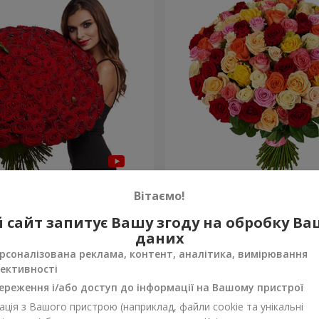
а троянда
101 різнокольорова троя
Вітаємо!
8 614 грн
 сайт запитує Вашу згоду на обробку В
Замовити
даних
рсоналізована реклама, контент, аналітика, вимірювання
ективності
ереження і/або доступ до інформації на Вашому пристрої
ція з Вашого пристрою (наприклад, файли cookie та унікальні