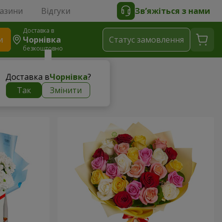
газини
Відгуки
Зв’яжіться з нами
Доставка в
и
Чорнівка
Статус замовлення
безкоштовно
Доставка в
Чорнівка
?
Так
Змінити