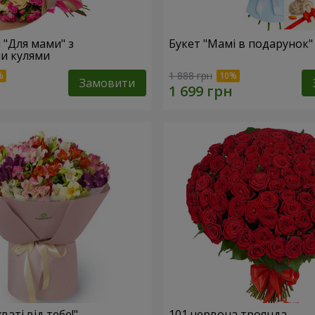
 "Для мами" з
Букет "Мамі в подарунок"
и кулями
1 888 грн
Замовити
ваті від тебе!"
101 червона троянда