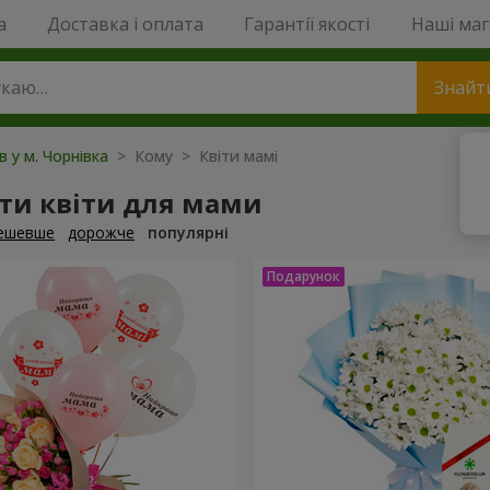
a
Доставка і оплата
Гарантії якості
Наші ма
Знайт
в у м. Чорнівка
> Кому > Квіти мамі
ти квіти для мами
ешевше
дорожче
популярні