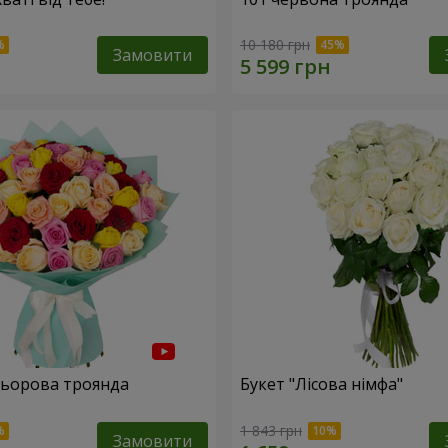
10 180 грн
Замовити
льорова троянда
Букет "Лісова німфа"
1 843 грн
Замовити