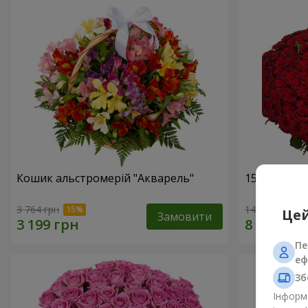
Кошик альстромерій "Акварель"
151 червон
3 764 грн
14 907 грн
Цей
Замовити
Пе
еф
Зб
Інформа