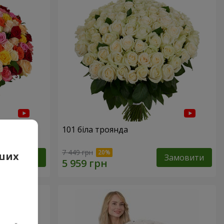
нда
101 біла троянда
7 449 грн
аших
Замовити
Замовити