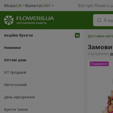
Мова:
UA
Валюта:
UAH
Все про Flowers.u
Акційні букети
Доставка квіті
Замови
Новинки
Сортування:
д
Оптові ціни
ХІТ продажів
Квіти коханій
День народження
Букети тижня