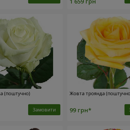
да (поштучно)
Жовта троянда (поштучн
Замовити