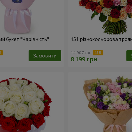
й букет "Чарівність"
151 різнокольорова троя
14 907 грн
Замовити