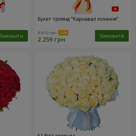
Букет троянд "Карнавал кохання"
3 012 грн
Замовити
Замовити
51 біла троянда