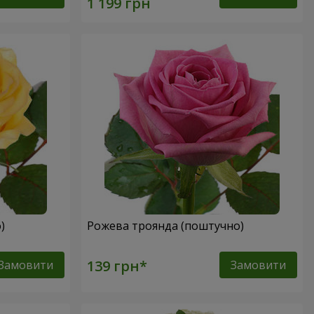
о)
Рожева троянда (поштучно)
Замовити
Замовити