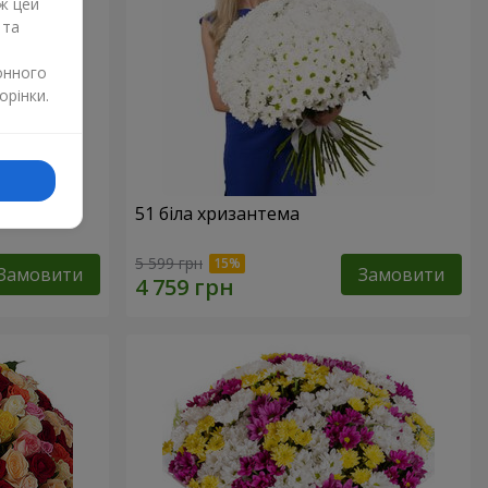
ж цей
 та
онного
орінки.
51 біла хризантема
5 599 грн
Замовити
Замовити