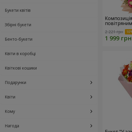
Букети квітів
Композиція
повітряним
Збірні букети
2 221 грн
Бенто-букети
Квіти в коробці
Квіткові кошики
Подарунки
Квіти
Кому
Нагода
Букет "У зах