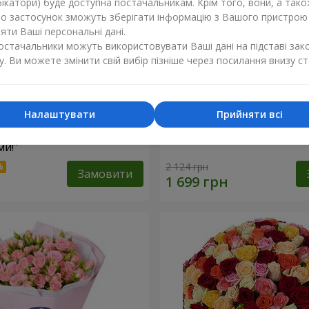
ікатори) буде доступна постачальникам. Крім того, вони, а тако
бо застосунок зможуть зберігати інформацію з Вашого пристрою
ти Ваші персональні дані.
постачальники можуть використовувати Ваші дані на підставі зак
у. Ви можете змінити свій вибір пізніше через посилання внизу ст
Налаштувати
Прийняти всі
найкращими
Кошик "Янголятко"
и!"
2 124 грн
Замовити