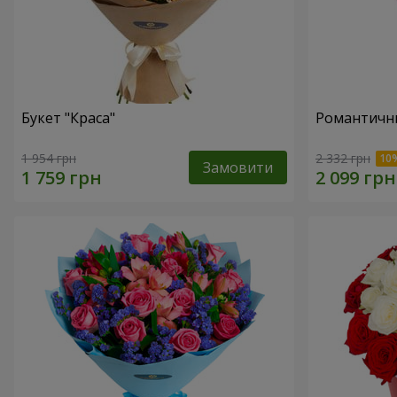
Букет "Краса"
Романтични
1 954 грн
2 332 грн
Замовити