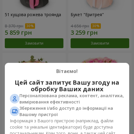
51 кущова рожева троянда
Букет "Еритрея"
8 370 грн
4 656 грн
Замовити
Замовити
Вітаємо!
Цей сайт запитує Вашу згоду на
обробку Ваших даних
Персоналізована реклама, контент, аналітика,
вимірювання ефективності
Збереження і/або доступ до інформації на
Вашому пристрої
Букет "Nude Perfume"
Букет "Рожева ніжність"
Інформація з Вашого пристрою (наприклад, файли
cookie та унікальні ідентифікатори) буде доступна
3 058 грн
4 513 грн
постачальникам. Крім того, вони, а також цей сайт