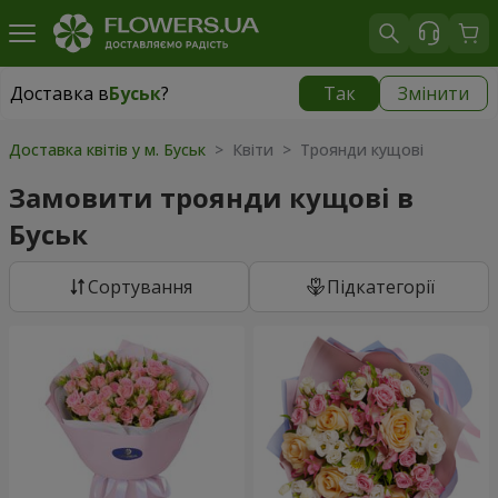
Доставка в
Буськ
?
Так
Змінити
Доставка в
Буськ
|
870 грн
Доставка квітів у м. Буськ
> Квіти > Троянди кущові
Замовити троянди кущові в
Буськ
Сортування
Підкатегорії