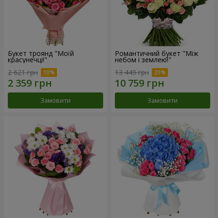
Букет троянд "Моїй
Романтичний букет "Між
красунечці!"
небом і землею!"
2 621 грн
13 449 грн
Замовити
Замовити