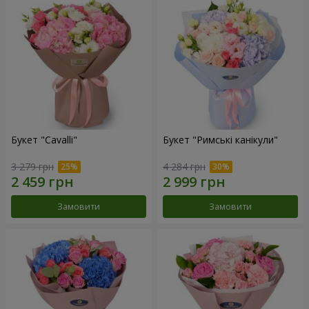
Букет "Cаvalli"
Букет "Римські канікули"
3 279 грн
4 284 грн
Замовити
Замовити