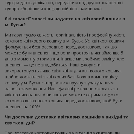
кур'єри діють делікатно, передаючи подарунок «наосліп» і
суворо зберігаючи конфіденційність замовника.
Які гарантії якості ви надаєте на квітковий кошик в
м. Буськ?
Ми гарантуємо свіжість, оригінальність і професійну якість
кожного квіткового кошику в м. Буськ. Усі квіткові кошики
формуються безпосередньо перед доставкою, так що
можете бути впевнені, що вони простоять якнайменше 5
днів з моменту отримання. Інакше ми зробимо заміну. Але
впевнені — це не знадобиться. Наші флористи
використовують лише свіжі квіти для квіткового кошика,
щойно доставлені з квіткових баз. Кожна композиція у
кошику у м. Буськ створюється вручну з урахуванням
вашого замовлення. Наші фахівці ретельно стежать за
якістю виконання. А ви завжди можете отримати фото
готового квіткового кошика перед доставкою, щоб бути
впевнені на 100%.
Чи доступна доставка квіткових кошиків у вихідні та
святкові дні?
Так, доставка квіткових кошиків у вихідні та святкові дні