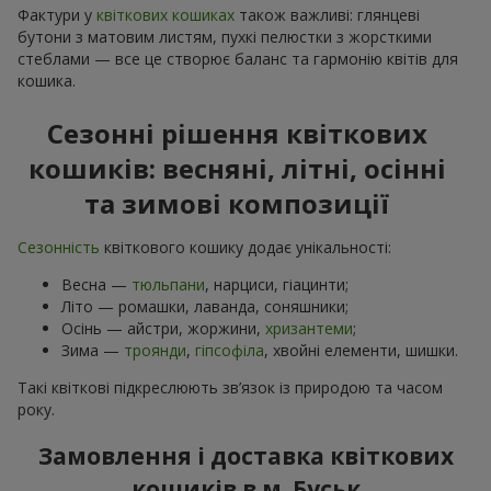
Фактури у
квіткових кошиках
також важливі: глянцеві
бутони з матовим листям, пухкі пелюстки з жорсткими
стеблами — все це створює баланс та гармонію квітів для
кошика.
Сезонні рішення квіткових
кошиків: весняні, літні, осінні
та зимові композиції
Сезонність
квіткового кошику додає унікальності:
Весна —
тюльпани
, нарциси, гіацинти;
Літо — ромашки, лаванда, соняшники;
Осінь — айстри, жоржини,
хризантеми
;
Зима —
троянди
,
гіпсофіла
, хвойні елементи, шишки.
Такі квіткові підкреслюють зв’язок із природою та часом
року.
Замовлення і доставка квіткових
кошиків в м. Буськ