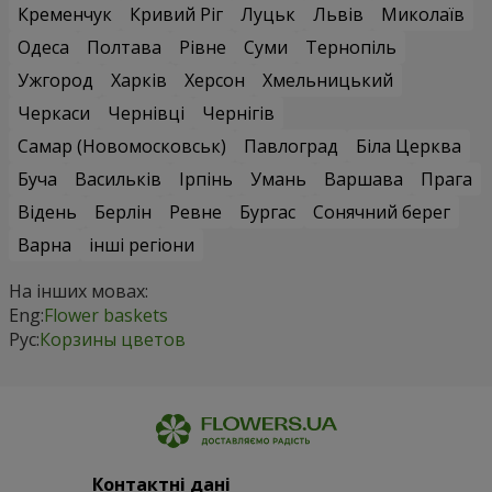
Кременчук
Кривий Ріг
Луцьк
Львів
Миколаїв
Одеса
Полтава
Рівне
Суми
Тернопіль
Ужгород
Харків
Херсон
Хмельницький
Черкаси
Чернівці
Чернігів
Самар (Новомосковськ)
Павлоград
Біла Церква
Буча
Васильків
Ірпінь
Умань
Варшава
Прага
Відень
Берлін
Ревне
Бургас
Сонячний берег
Варна
інші регіони
На інших мовах:
Eng:
Flower baskets
Рус:
Корзины цветов
Контактні дані