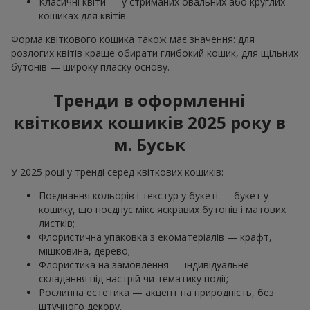
Класичні квіти — у стриманих овальних або круглих
кошиках для квітів.
Форма квіткового кошика також має значення: для
розлогих квітів краще обирати глибокий кошик, для щільних
бутонів — широку пласку основу.
Тренди в оформленні
квіткових кошиків 2025 року в
м. Буськ
У 2025 році у тренді серед квіткових кошиків:
Поєднання кольорів і текстур у букеті — букет у
кошику, що поєднує мікс яскравих бутонів і матових
листків;
Флористична упаковка з екоматеріалів — крафт,
мішковина, дерево;
Флористика на замовлення — індивідуальне
складання під настрій чи тематику події;
Рослинна естетика — акцент на природність, без
штучного декору.