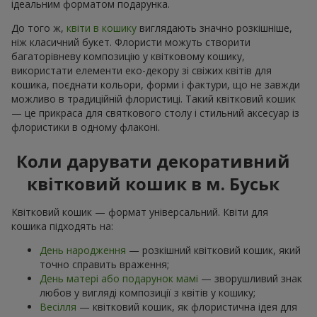
ідеальним форматом подарунка.
До того ж,
квіти в кошику
виглядають значно розкішніше,
ніж класичний букет. Флористи можуть створити
багаторівневу композицію у квітковому кошику,
використати елементи еко-декору зі свіжих квітів для
кошика, поєднати кольори, форми і фактури, що не завжди
можливо в традиційній флористиці. Такий квітковий кошик
— це прикраса для святкового столу і стильний аксесуар із
флористики в одному флаконі.
Коли дарувати декоративний
квітковий кошик в м. Буськ
Квітковий кошик — формат універсальний. Квіти для
кошика підходять на:
День народження
— розкішний квітковий кошик, який
точно справить враження;
День матері або подарунок мамі
— зворушливий знак
любов у вигляді композиції з квітів у кошику;
Весілля
— квітковий кошик, як флористична ідея для