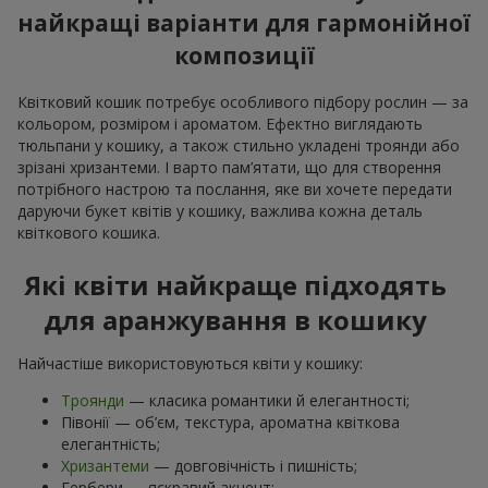
найкращі варіанти для гармонійної
композиції
Квітковий кошик потребує особливого підбору рослин — за
кольором, розміром і ароматом. Ефектно виглядають
тюльпани у кошику, а також стильно укладені троянди або
зрізані хризантеми. І варто пам’ятати, що для створення
потрібного настрою та послання, яке ви хочете передати
даруючи букет квітів у кошику, важлива кожна деталь
квіткового кошика.
Які квіти найкраще підходять
для аранжування в кошику
Найчастіше використовуються квіти у кошику:
Троянди
— класика романтики й елегантності;
Півонії — об’єм, текстура, ароматна квіткова
елегантність;
Хризантеми
— довговічність і пишність;
Гербери — яскравий акцент;