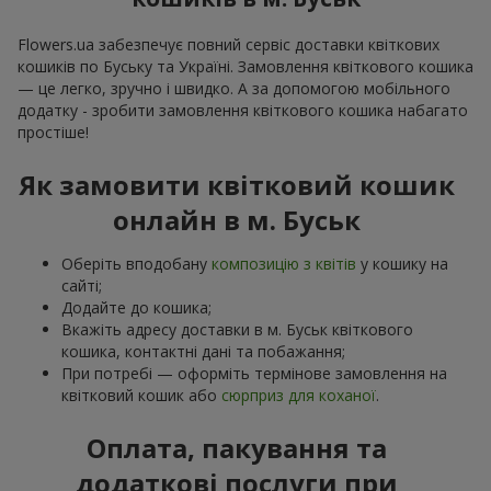
Flowers.ua забезпечує повний сервіс доставки квіткових
кошиків по Буську та Україні. Замовлення квіткового кошика
— це легко, зручно і швидко. А за допомогою мобільного
додатку - зробити замовлення квіткового кошика набагато
простіше!
Як замовити квітковий кошик
онлайн в м. Буськ
Оберіть вподобану
композицію з квітів
у кошику на
сайті;
Додайте до кошика;
Вкажіть адресу доставки в м. Буськ квіткового
кошика, контактні дані та побажання;
При потребі — оформіть термінове замовлення на
квітковий кошик або
сюрприз для коханої
.
Оплата, пакування та
додаткові послуги при