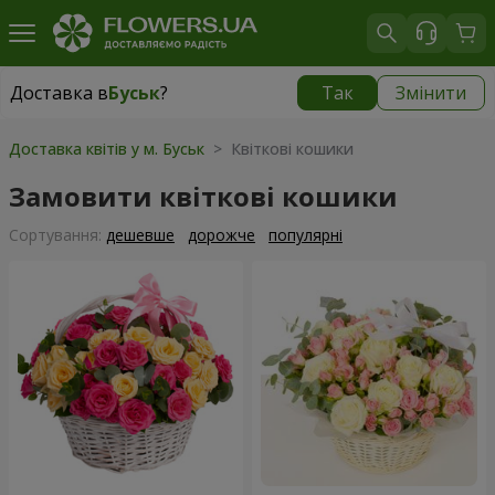
Доставка в
Буськ
?
Так
Змінити
Доставка в
Буськ
|
870 грн
Доставка квітів у м. Буськ
> Квіткові кошики
Замовити квіткові кошики
Сортування:
дешевше
дорожче
популярні