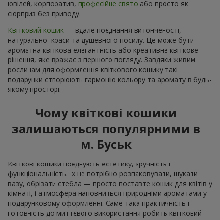
ювілей, корпоратив,
професійне свято
або просто як
сюрприз без приводу.
Квітковий кошик
— вдале поєднання витонченості,
натуральної краси та душевного посилу. Це може бути
ароматна квіткова елегантність або креативне квіткове
рішення, яке вражає з першого погляду. Завдяки живим
рослинам для оформлення квіткового кошику такі
подарунки створюють гармонію кольору та аромату в будь-
якому просторі.
Чому квіткові кошики
залишаються популярними в
м. Буськ
Квіткові кошики поєднують естетику, зручність і
функціональність. Їх не потрібно розпаковувати, шукати
вазу, обрізати стебла — просто поставте кошик для квітів у
кімнаті, і атмосфера наповниться природніми ароматами у
подарунковому оформленні. Саме така практичність і
готовність до миттєвого використання робить квітковий