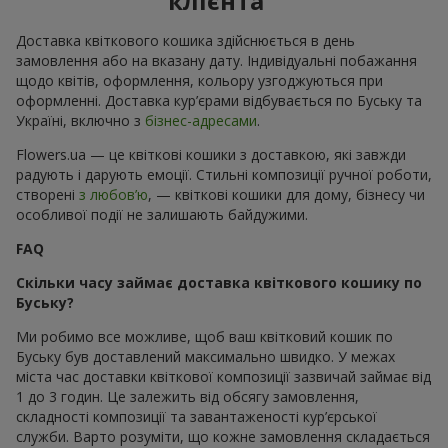
клієнта
Доставка квіткового кошика здійснюється в день
замовлення або на вказану дату. Індивідуальні побажання
щодо квітів, оформлення, кольору узгоджуються при
оформленні. Доставка кур’єрами відбувається по Буську та
Україні, включно з
бізнес-адресами
.
Flowers.ua — це квіткові кошики з доставкою, які завжди
радують і дарують емоції. Стильні композиції ручної роботи,
створені
з любов’ю
, — квіткові кошики для дому, бізнесу чи
особливої події не залишають байдужими.
FAQ
Скільки часу займає доставка квіткового кошику по
Буську?
Ми робимо все можливе, щоб ваш квітковий кошик по
Буську був доставлений максимально швидко. У межах
міста час доставки квіткової композиції зазвичай займає від
1 до 3 годин. Це залежить від обсягу замовлення,
складності композиції та завантаженості кур’єрської
служби. Варто розуміти, що кожне замовлення складається