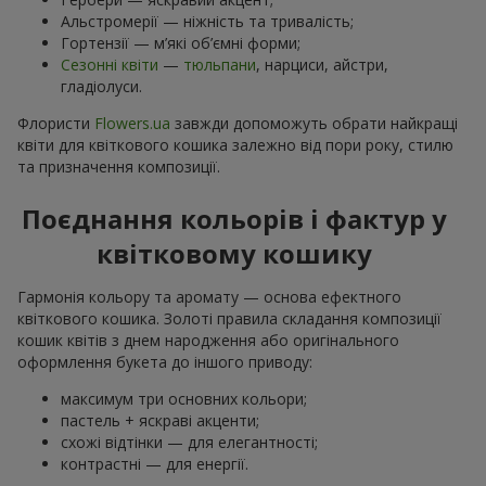
Альстромерії — ніжність та тривалість;
Гортензії — м’які об’ємні форми;
Сезонні квіти
—
тюльпани
, нарциси, айстри,
гладіолуси.
Флористи
Flowers.ua
завжди допоможуть обрати найкращі
квіти для квіткового кошика залежно від пори року, стилю
та призначення композиції.
Поєднання кольорів і фактур у
квітковому кошику
Гармонія кольору та аромату — основа ефектного
квіткового кошика. Золоті правила складання композиції
кошик квітів з днем ​​народження або оригінального
оформлення букета до іншого приводу:
максимум три основних кольори;
пастель + яскраві акценти;
схожі відтінки — для елегантності;
контрастні — для енергії.