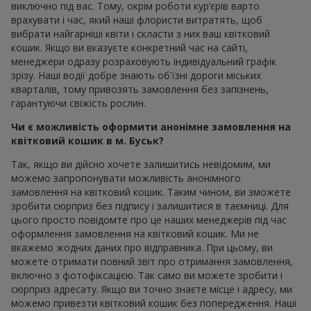
виключно під вас. Тому, окрім роботи кур’єрів варто
врахувати і час, який наші флористи витратять, щоб
вибрати найгарніші квіти і скласти з них ваш квітковий
кошик. Якщо ви вказуєте конкретний час на сайті,
менеджери одразу розраховують індивідуальний графік
зрізу. Наші водії добре знають об'їзні дороги міських
кварталів, тому привозять замовлення без запізнень,
гарантуючи свіжість рослин.
Чи є можливість оформити анонімне замовлення на
квітковий кошик в м. Буськ?
Так, якщо ви дійсно хочете залишитись невідомим, ми
можемо запропонувати можливість анонімного
замовлення на квітковий кошик. Таким чином, ви зможете
зробити сюрприз без підпису і залишитися в таємниці. Для
цього просто повідомте про це наших менеджерів під час
оформлення замовлення на квітковий кошик. Ми не
вкажемо жодних даних про відправника. При цьому, ви
можете отримати повний звіт про отримання замовлення,
включно з фотофіксацією. Так само ви можете зробити і
сюрприз адресату. Якщо ви точно знаєте місце і адресу, ми
можемо привезти квітковий кошик без попередження. Наші