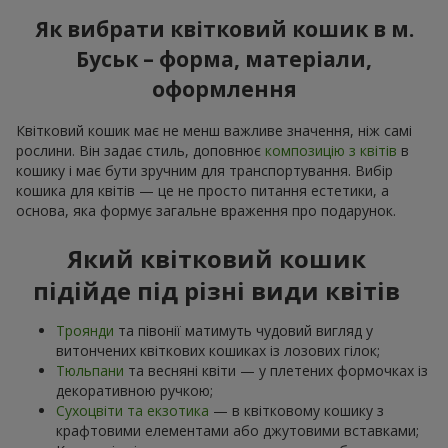
Як вибрати квітковий кошик в м.
Буськ – форма, матеріали,
оформлення
Квітковий кошик має не менш важливе значення, ніж самі
рослини. Він задає стиль, доповнює
композицію з квітів
в
кошику і має бути зручним для транспортування. Вибір
кошика для квітів — це не просто питання естетики, а
основа, яка формує загальне враження про подарунок.
Який квітковий кошик
підійде під різні види квітів
Троянди
та півонії матимуть чудовий вигляд у
витончених квіткових кошиках із лозових гілок;
Тюльпани
та весняні квіти — у плетених формочках із
декоративною ручкою;
Сухоцвіти та екзотика
— в квітковому кошику з
крафтовими елементами або джутовими вставками;