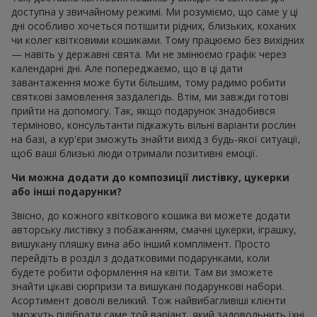
доступна у звичайному режимі. Ми розуміємо, що саме у ці
дні особливо хочеться потішити рідних, близьких, коханих
чи колег квітковими кошиками. Тому працюємо без вихідних
— навіть у державні свята. Ми не змінюємо графік через
календарні дні. Але попереджаємо, що в ці дати
завантаження може бути більшим, тому радимо робити
святкові замовлення заздалегідь. Втім, ми завжди готові
прийти на допомогу. Так, якщо подарунок знадобився
терміново, консультанти підкажуть вільні варіанти рослин
на базі, а кур'єри зможуть знайти вихід з будь-якої ситуації,
щоб ваші близькі люди отримали позитивні емоції.
Чи можна додати до композиції листівку, цукерки
або інші подарунки?
Звісно, до кожного квіткового кошика ви можете додати
авторську листівку з побажанням, смачні цукерки, іграшку,
вишукану пляшку вина або інший комплімент. Просто
перейдіть в розділ з додатковими подарунками, коли
будете робити оформлення на квіти. Там ви зможете
знайти цікаві сюрпризи та вишукані подарункові набори.
Асортимент доволі великий. Тож найвибагливіші клієнти
зможуть підібрати саме той варіант, який задовольнить їхні