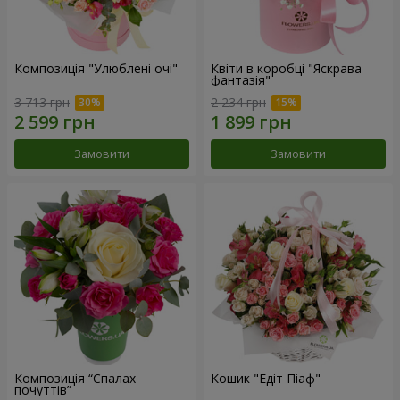
Композиція "Улюблені очі"
Квіти в коробці "Яскрава
фантазія"
3 713 грн
2 234 грн
Замовити
Замовити
Композиція “Спалах
Кошик "Едіт Піаф"
почуттів”