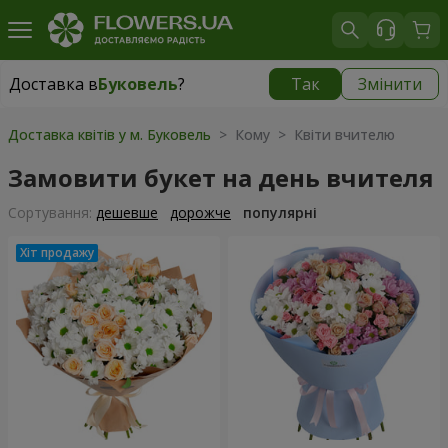
Доставка в
Буковель
?
Так
Змінити
Доставка в
Буковель
|
975 грн
Доставка квітів у м. Буковель
> Кому > Квіти вчителю
Замовити букет на день вчителя
Сортування:
дешевше
дорожче
популярні