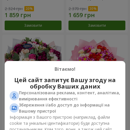
2 324 грн
2 370 грн
Замовити
Замовити
Вітаємо!
Цей сайт запитує Вашу згоду на
обробку Ваших даних
Персоналізована реклама, контент, аналітика,
Букет "Все для тебе ...!"
Букет "Ніжне кохання"
вимірювання ефективності
Збереження і/або доступ до інформації на
5 574 грн
1 510 грн
Вашому пристрої
Інформація з Вашого пристрою (наприклад, файли
cookie та унікальні ідентифікатори) буде доступна
Замовити
Замовити
постачальникам. Крім того, вони, а також цей сайт