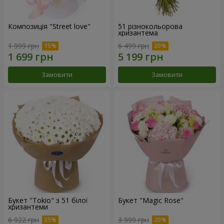
Композиція "Street love"
51 різнокольорова
хризантема
1 999 грн
6 499 грн
Замовити
Замовити
Букет "Tokio" з 51 білої
Букет "Magic Rose"
хризантеми
6 922 грн
3 999 грн