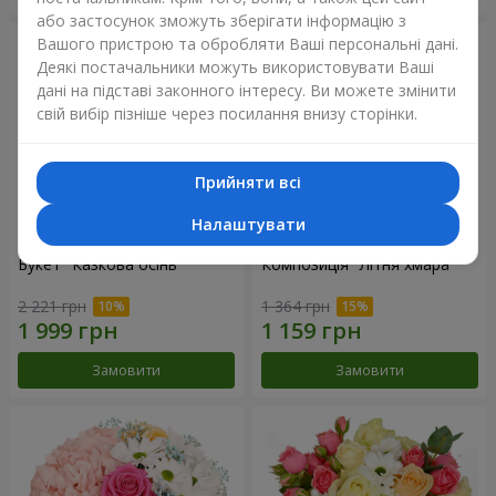
або застосунок зможуть зберігати інформацію з
Вашого пристрою та обробляти Ваші персональні дані.
Деякі постачальники можуть використовувати Ваші
дані на підставі законного інтересу. Ви можете змінити
свій вибір пізніше через посилання внизу сторінки.
Прийняти всі
Налаштувати
Букет "Казкова осінь"
Композиція "Літня хмара"
2 221 грн
1 364 грн
Замовити
Замовити