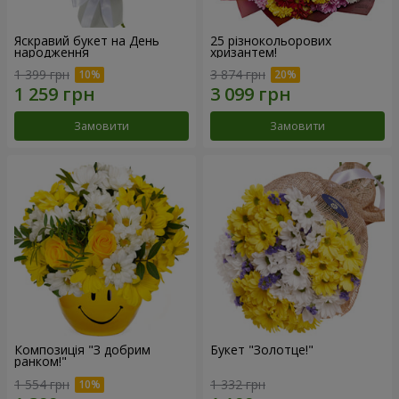
Яскравий букет на День
25 різнокольорових
народження
хризантем!
1 399 грн
3 874 грн
Замовити
Замовити
Композиція "З добрим
Букет "Золотце!"
ранком!"
1 554 грн
1 332 грн