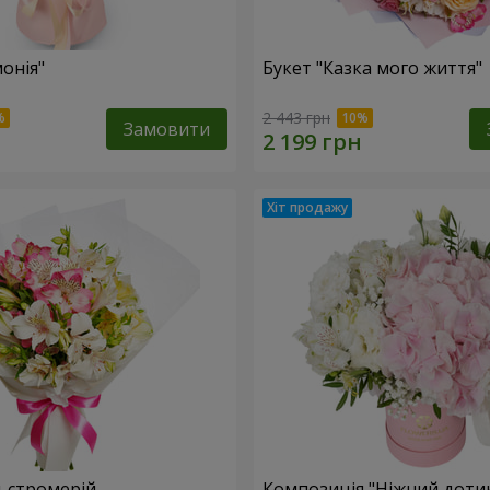
онія"
Букет "Казка мого життя"
2 443 грн
Замовити
льстромерій
Композиція "Ніжний доти