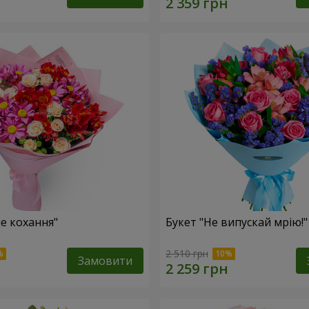
не кохання"
Букет "Не випускай мрію!"
2 510 грн
Замовити