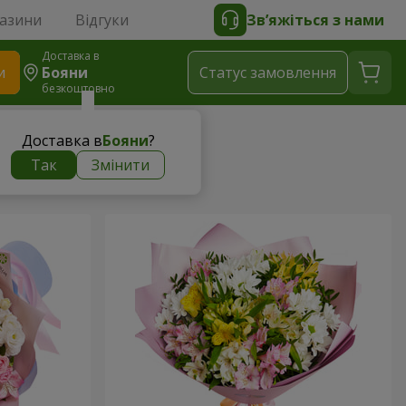
газини
Відгуки
Зв’яжіться з нами
Доставка в
и
Бояни
Статус замовлення
безкоштовно
Доставка в
Бояни
?
Так
Змінити