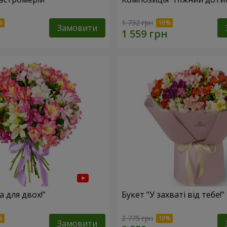
1 732 грн
Замовити
а для двох!"
Букет "У захваті від тебе!"
2 775 грн
Замовити