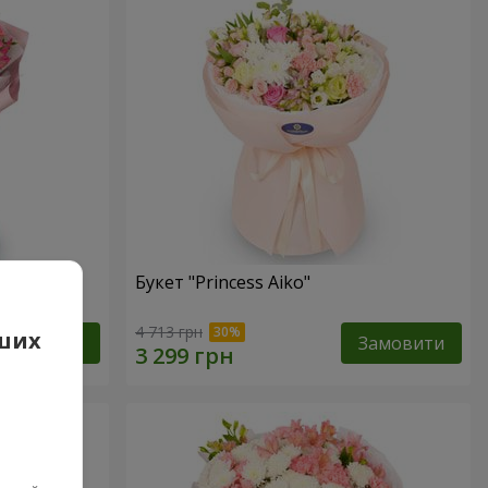
Букет "Princess Aiko"
4 713 грн
аших
Замовити
Замовити