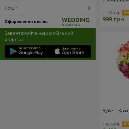
По ціні
1 175 грн
Оформлення весіль
Завантажуйте наш мобільний
додаток
Букет "Казк
1 666 грн