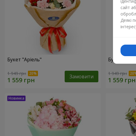
ідентиф
сайт а
обробля
Деякі 
інтерес
Букет "Аріель"
Букет "Світ
1 949 грн
1 949 грн
Замовити