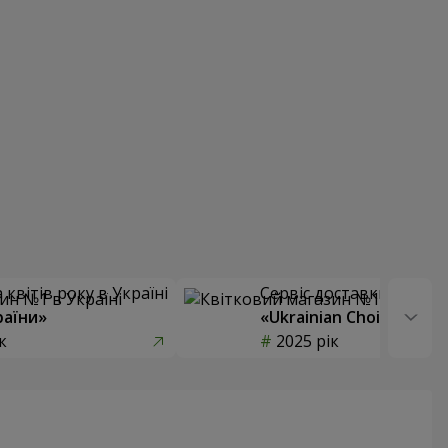
квітів року в Україні
Сервіс доставки квітів
раїни»
«Ukrainian Choice»
к
2025 рік