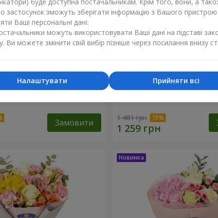
ікатори) буде доступна постачальникам. Крім того, вони, а тако
бо застосунок зможуть зберігати інформацію з Вашого пристрою
ти Ваші персональні дані.
постачальники можуть використовувати Ваші дані на підставі зак
у. Ви можете змінити свій вибір пізніше через посилання внизу ст
Налаштувати
Прийняти всі
лана"
Букет "Рожевий зефір"
1 481 грн
Замовити