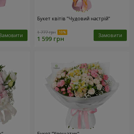
Букет квітів "Чудовий настрій"
1 777 грн
Замовити
Замовити
к"
Букет "Хрещатик"