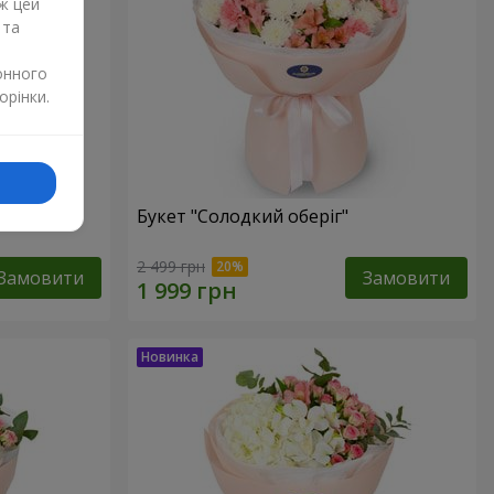
ж цей
 та
онного
орінки.
Букет "Солодкий оберіг"
2 499 грн
Замовити
Замовити