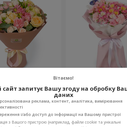
евр"
Букет "Океан квітів"
Вітаємо!
1 510 грн
 сайт запитує Вашу згоду на обробку В
Замовити
даних
рсоналізована реклама, контент, аналітика, вимірювання
ективності
ереження і/або доступ до інформації на Вашому пристрої
ція з Вашого пристрою (наприклад, файли cookie та унікальні