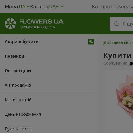
Мова:
UA
Валюта:
UAH
Все про Flowers.u
Акційні букети
Доставка квіт
Купити
Новинки
Сортування:
д
Оптові ціни
ХІТ продажів
Квіти коханій
День народження
Букети тижня