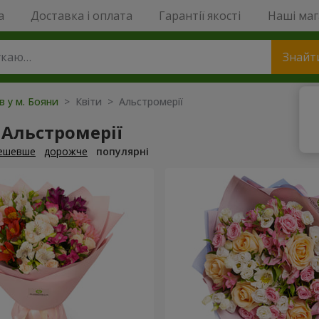
a
Доставка і оплата
Гарантії якості
Наші ма
Знайт
ів у м. Бояни
> Квіти > Альстромерії
 Альстромерії
ешевше
дорожче
популярні