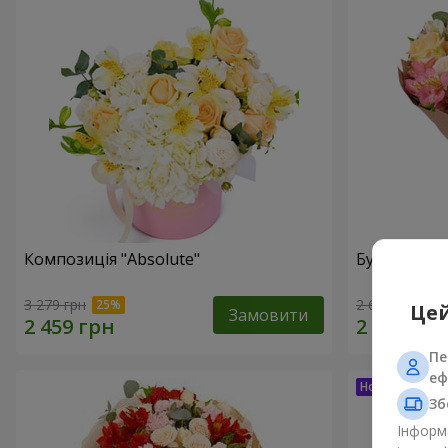
Композиція "Absolute"
Букет "Шед
3 279 грн
2 624 грн
Цей
Замовити
Пе
еф
Зб
Інформа