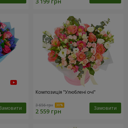
Композиція "Улюблені очі"
3 656 грн
Замовити
Замовити