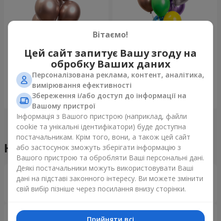
Вітаємо!
Фонтан куль "Рожеве
Фонтан куль "Райдужний
Цей сайт запитує Вашу згоду на
золото"
настрій"
обробку Ваших даних
Персоналізована реклама, контент, аналітика,
вимірювання ефективності
Збереження і/або доступ до інформації на
Замовити
Замовити
Вашому пристрої
Інформація з Вашого пристрою (наприклад, файли
cookie та унікальні ідентифікатори) буде доступна
постачальникам. Крім того, вони, а також цей сайт
Наші досягнення
або застосунок зможуть зберігати інформацію з
Вашого пристрою та обробляти Ваші персональні дані.
Деякі постачальники можуть використовувати Ваші
Доставка квітів року в Україні
дані на підставі законного інтересу. Ви можете змінити
«Вибір країни»
свій вибір пізніше через посилання внизу сторінки.
2026 рік
Найкращий квітковий магазин
Прийняти всі