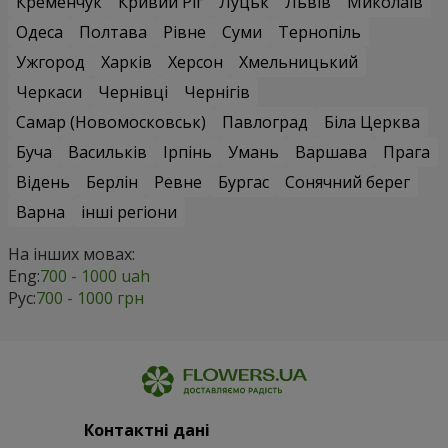
Кременчук
Кривий Ріг
Луцьк
Львів
Миколаїв
Одеса
Полтава
Рівне
Суми
Тернопіль
Ужгород
Харків
Херсон
Хмельницький
Черкаси
Чернівці
Чернігів
Самар (Новомосковськ)
Павлоград
Біла Церква
Буча
Васильків
Ірпінь
Умань
Варшава
Прага
Відень
Берлін
Ревне
Бургас
Сонячний берег
Варна
інші регіони
На інших мовах:
Eng:
700 - 1000 uah
Рус:
700 - 1000 грн
Контактні дані