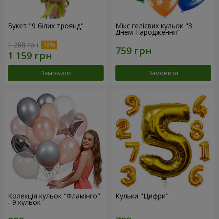
Букет "9 білих троянд"
Мікс гелієвих кульок "З
Днем Народження"
1 288 грн
Замовити
Замовити
Колекція кульок "Фламінго"
Кульки "Цифри"
- 9 кульок