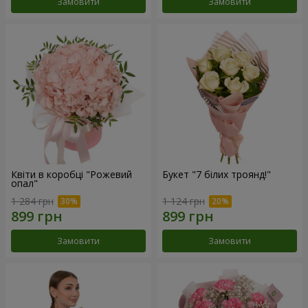
Замовити
Замовити
Квіти в коробці "Рожевий
Букет "7 білих троянд!"
опал"
1 284 грн
1 124 грн
Замовити
Замовити