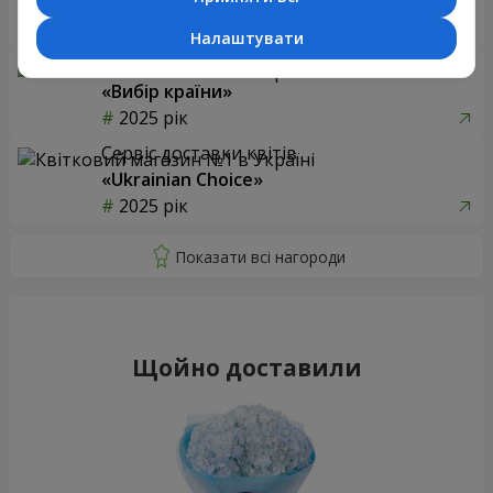
«Ukrainian Business Award»
2026 рік
Налаштувати
Доставка квітів року в Україні
«Вибір країни»
2025 рік
Сервіс доставки квітів
«Ukrainian Choice»
2025 рік
Щойно доставили