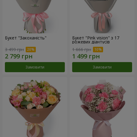
Букет "Закоханість"
Букет "Pink vision" з 17
рожевих діантусів
3 499 грн
1 666 грн
Замовити
Замовити