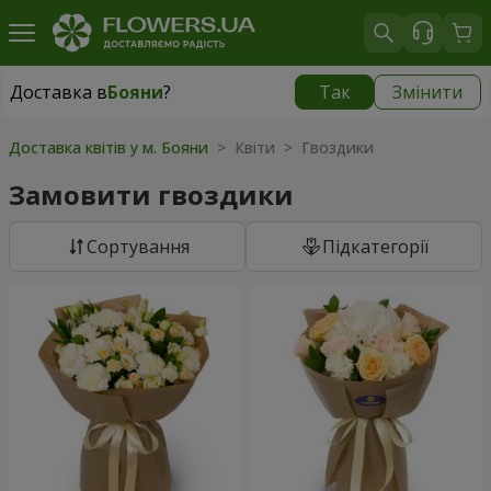
Доставка в
Бояни
?
Так
Змінити
Доставка в
Бояни
|
безкоштовно
Доставка квітів у м. Бояни
> Квіти > Гвоздики
Замовити гвоздики
Сортування
Підкатегорії