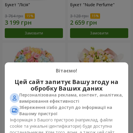
Букет "Лісія"
Букет "Nude Perfume"
3 764 грн
3 128 грн
Замовити
Замовити
Вітаємо!
Цей сайт запитує Вашу згоду на
обробку Ваших даних
Персоналізована реклама, контент, аналітика,
вимірювання ефективності
Збереження і/або доступ до інформації на
Букет "Ніжність світанку"
Букет "Дотик ніжності"
Вашому пристрої
4 132 грн
2 699 грн
Інформація з Вашого пристрою (наприклад, файли
cookie та унікальні ідентифікатори) буде доступна
постачальникам. Крім того, вони, а також цей сайт