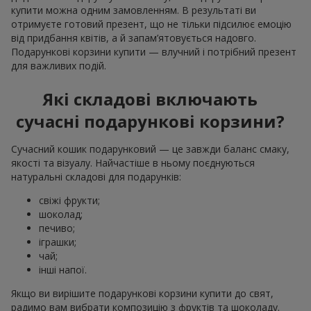
купити можна одним замовленням. В результаті ви
отримуєте готовий презент, що не тільки підсилює емоцію
від придбання квітів, а й запам’ятовується надовго.
Подарункові корзини купити — влучний і потрібний презент
для важливих подій.
Які складові включають
сучасні подарункові корзини?
Сучасний кошик подарунковий — це завжди баланс смаку,
якості та візуалу. Найчастіше в ньому поєднуються
натуральні складові для подарунків:
свіжі фрукти;
шоколад;
печиво;
іграшки;
чай;
інші напої.
Якщо ви вирішите подарункові корзини купити до свят,
радимо вам вибрати композицію з фруктів та шоколаду.