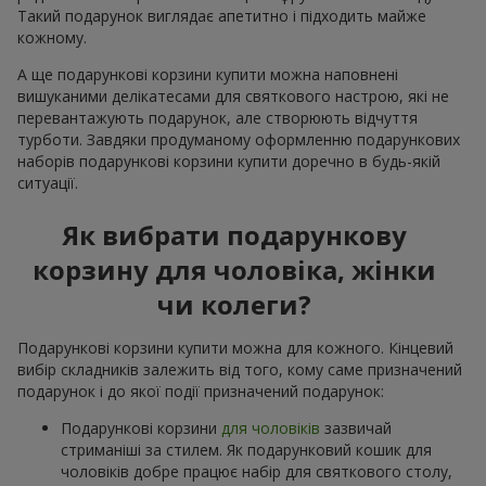
Такий подарунок виглядає апетитно і підходить майже
кожному.
А ще подарункові корзини купити можна наповнені
вишуканими делікатесами для святкового настрою, які не
перевантажують подарунок, але створюють відчуття
турботи. Завдяки продуманому оформленню подарункових
наборів подарункові корзини купити доречно в будь-якій
ситуації.
Як вибрати подарункову
корзину для чоловіка, жінки
чи колеги?
Подарункові корзини купити можна для кожного. Кінцевий
вибір складників залежить від того, кому саме призначений
подарунок і до якої події призначений подарунок:
Подарункові корзини
для чоловіків
зазвичай
стриманіші за стилем. Як подарунковий кошик для
чоловіків добре працює набір для святкового столу,