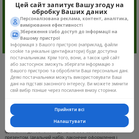
Цей сайт запитує Вашу згоду на
обробку Ваших даних
Персоналізована реклама, контент, аналітика,
вимірювання ефективності
Збереження і/або доступ до інформації на
Вашому пристрої
Інформація з Вашого пристрою (наприклад, файли
cookie та унікальні ідентифікатори) буде доступна
постачальникам. Крім того, вони, а також цей сайт
або застосунок зможуть зберігати інформацію з
Подарункові корзини —
Вашого пристрою та обробляти Ваші персональні дані.
універсальний подарунок на будь-
Деякі постачальники можуть використовувати Ваші
дані на підставі законного інтересу. Ви можете змінити
яке свято
свій вибір пізніше через посилання внизу сторінки.
Якщо ви шукаєте універсальний подарунок, але часу
обмаль, у нас є для вас чудове перевірене рішення: ви
Прийняти всі
можете набір подарункові корзини купити. Подарункова
корзина з вишуканими смаколиками до свята, фруктами,
Налаштувати
смачним чаєм чи, навіть, алкогольними напоями стає
ідеальним доповненням до квітів або самостійним
презентом. Ідеальний набір, лаконічне оформлення і