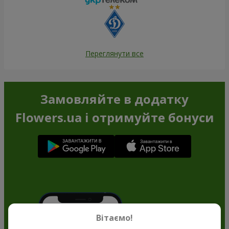
Переглянути все
Замовляйте в додатку
Flowers.ua і отримуйте бонуси
Вітаємо!