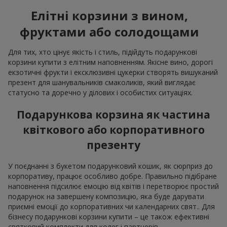
Елітні корзини з вином,
фруктами або солодощами
Для тих, хто цінує якість і стиль, підійдуть подарункові
корзини купити з елітним наповненням. Якісне вино, дорогі
екзотичні фрукти і ексклюзивні цукерки створять вишуканий
презент для шанувальників смаколиків, який виглядає
статусно та доречно у ділових і особистих ситуаціях.
Подарункова корзина як частина
квіткового або корпоративного
презенту
У поєднанні з букетом подарунковий кошик, як сюрприз до
корпоративу, працює особливо добре. Правильно підібране
наповнення підсилює емоцію від квітів і перетворює простий
подарунок на завершену композицію, яка буде дарувати
приємні емоції до корпоративних чи календарних свят.. Для
бізнесу подарункові корзини купити – це також ефективні
святковий комплекти для колег і партнерів.