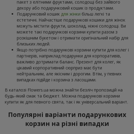
пакет з елітними фруктами, солодощі без зайвого
декору або подарунковий кошик із продуктами.
Подарунковий кошик
для жінки
більш легкі та
естетичні. Найчастіше подарункові кошики для жінок
можуть містити фрукти, шоколад, ніжні солодощі. Ви
можете такі подарункові корзини купити разом з
розкішним букетом і отримати оригінальний набір для
близьких людей.
Якщо потрібно подарункові корзини купити для колег і
партнерів, наприклад подарунки для корпоративів,
важливо дотримати баланс. Презент для колег, як
цікавий корпоративний сюрприз має бути
нейтральним, але якісним і дорогим. Втім, у певних
випадках підійде і корзина з ласощами.
В каталозі Flowers.ua можна знайти безліч пропозицій на
будь-який смак та бюджет. Можна подарункові корзини
купити як для певного свята, так і як універсальний варіант.
Популярні варіанти подарункових
корзин на різні випадки