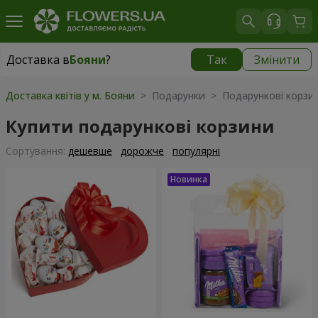
Доставка в
Бояни
?
Так
Змінити
Доставка в
Бояни
|
безкоштовно
Доставка квітів у м. Бояни
> Подарунки > Подарункові корзи
Купити подарункові корзини
Сортування:
дешевше
дорожче
популярні