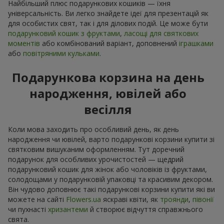
Найбільший плюс подарункових кошиків — їхня
універсальність. Ви легко знайдете ідеї для презентацій як
для особистих свят, так і для ділових подій. Це може бути
подарунковий кошик з фруктами
,
ласощі для святкових
моментів
або комбінований варіант, доповнений
іграшками
або
повітряними кульками
.
Подарункова корзина на день
народження, ювілей або
весілля
Коли мова заходить про особливий день, як день
народження чи ювілей, варто подарункові корзини купити зі
святковим вишуканим оформленням. Тут доречний
подарунок для особливих урочистостей — щедрий
подарунковий кошик для жінок або чоловіків із фруктами,
солодощами у подарунковій упаковці та красивим декором.
Він чудово доповнює такі подарункові корзини купити які ви
можете на сайті
Flowers.ua
яскраві квіти, як
троянди
,
півонії
чи пухнасті
хризантеми
й створює відчуття справжнього
свята.