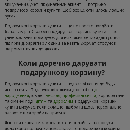
вишуканий букет, як фінальний акцент — потрібно
подарункові корзини купити, щоб все це опинилось у ваших
руках.
Подарункові корзини купити — це не просто придбати
банальну річ. Сьогодні подарункові корзини купити — це
універсальний подарунок для всіх, який легко адаптується
під привід, характер людини та навіть формат стосунків —
від романтичних до ділових.
Коли доречно дарувати
подарункову корзину?
Подарункові корзини купити — чудове рішення до будь-
якого свята. Подарункові кошики доречні на
дні
народження
, ювілеї,
весілля
,
професійні свята
, корпоративи
та сімейні події
дітям
та
дорослим
. Подарункові корзини
купити виручає, коли складно підібрати щось персональне,
але хочеться зробити приємно.
Якщо ви плануєте замовити квіти онлайн, а на пошуки
додатково подарунку немає часу, то подарункові корзини