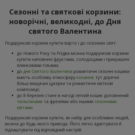
Сезонні та святкові корзини:
новорічні, великодні, до Дня
святого Валентина
Подарункові корзини купити варто і до сезонних свят:
до Нового Року та Різдва можна подарункові корзини
купити наповнені фруктами, солодощами і прикрашені
ялинковими гілками;
до
дня Святого Валентина
романтичні сезонні кошики
мають особливу атмосферу
кохання
; тут доречні
більш вишукані цукерки та романтичні квіткові
композиції;
до 8 березня стане в нагоді легкий кошик доповнений
тюльпанами
та фрезіями або іншими
сезонними
квітами
.
Подарункові корзини купити, як набір для особливих людей,
можна до будь-якого привода. Його легко адаптувати й
підлаштувати під відповідний настрій.