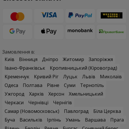
Замовлення в:
Київ
Вінниця
Дніпро
Житомир
Запоріжжя
Івано-Франківськ
Кропивницький (Кіровоград)
Кременчук
Кривий Ріг
Луцьк
Львів
Миколаїв
Одеса
Полтава
Рівне
Суми
Тернопіль
Ужгород
Харків
Херсон
Хмельницький
Черкаси
Чернівці
Чернігів
Самар (Новомосковськ)
Павлоград
Біла Церква
Буча
Васильків
Ірпінь
Умань
Варшава
Прага
Відень
Берлін
Ревне
Бургас
Сонячний берег