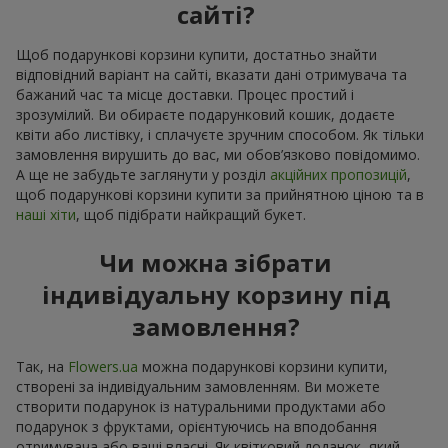
сайті?
Щоб подарункові корзини купити, достатньо знайти
відповідний варіант на сайті, вказати дані отримувача та
бажаний час та місце доставки. Процес простий і
зрозумілий. Ви обираєте подарунковий кошик, додаєте
квіти або листівку, і сплачуєте зручним способом. Як тільки
замовлення вирушить до вас, ми обов’язково повідомимо.
А ще не забудьте заглянути у розділ
акційних пропозицій
,
щоб подарункові корзини купити за прийнятною ціною та в
наші хіти
, щоб підібрати найкращий букет.
Чи можна зібрати
індивідуальну корзину під
замовлення?
Так, на
Flowers.ua
можна подарункові корзини купити,
створені за індивідуальним замовленням. Ви можете
створити подарунок із натуральними продуктами або
подарунок з фруктами, орієнтуючись на вподобання
отримувача або ваші власні. Як квітковий доданок, який