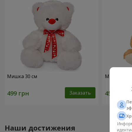
Мишка 30 см
Милый мишк
Заказать
Пе
эф
Хр
Информ
Наши достижения
иденти