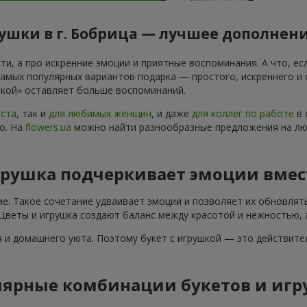
ушки в г. Бобрица — лучшее дополнени
и, а про искренние эмоции и приятные воспоминания. А что, есл
самых популярных вариантов подарка — простого, искреннего и
ушкой» оставляет больше воспоминаний.
аста
, так и
для любимых женщин
, и даже
для коллег по работе
в 
о. На
flowers.ua
можно найти разнообразные предложения на люб
грушка подчеркивает эмоции вмес
ие. Такое сочетание удваивает эмоции и позволяет их обновлят
 Цветы и игрушка создают баланс между красотой и нежностью, 
 и домашнего уюта. Поэтому букет с игрушкой — это действите
ярные комбинации букетов и игр