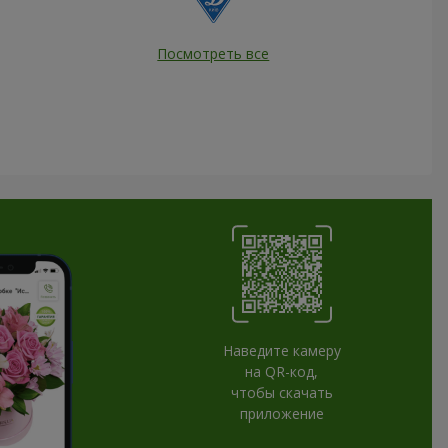
Посмотреть все
Наведите камеру
на QR-код,
чтобы скачать
приложение