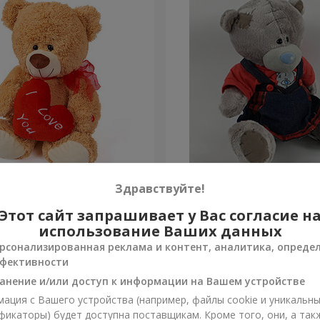
а (с сердцем) 30 см
Мишка Тедди (девочка) 2
Здравствуйте!
Этот сайт запрашивает у Вас согласие н
Заказать
использование Ваших данных
рсонализированная реклама и контент, аналитика, опреде
фективности
анение и/или доступ к информации на Вашем устройстве
ация с Вашего устройства (например, файлы cookie и уникальн
фикаторы) будет доступна поставщикам. Кроме того, они, а так