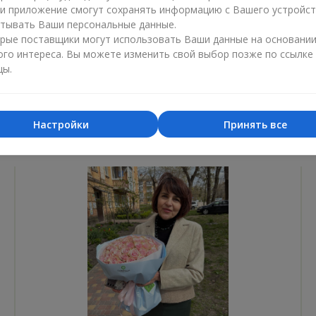
ли приложение смогут сохранять информацию с Вашего устройст
Лучший цветочный магазин
Доставка
тывать Ваши персональные данные.
«Ukrainian Business Award»
«Выбор 
рые поставщики могут использовать Ваши данные на основани
ого интереса. Вы можете изменить свой выбор позже по ссылке
2026 год
2025 г
цы.
Настройки
Принять все
Фотогалерея