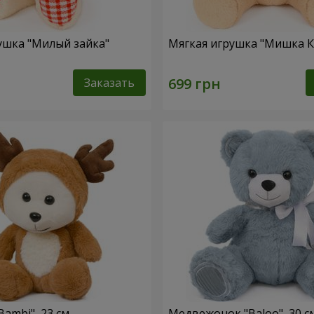
ушка "Милый зайка"
Мягкая игрушка "Мишка 
Заказать
ambi", 23 см
Медвежонок "Baloo", 30 с