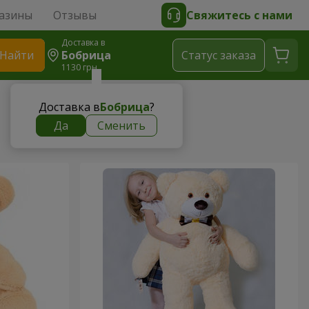
азины
Отзывы
Свяжитесь с нами
Доставка в
Найти
Бобрица
Cтатус заказа
1130 грн
Доставка в
Бобрица
?
Да
Сменить