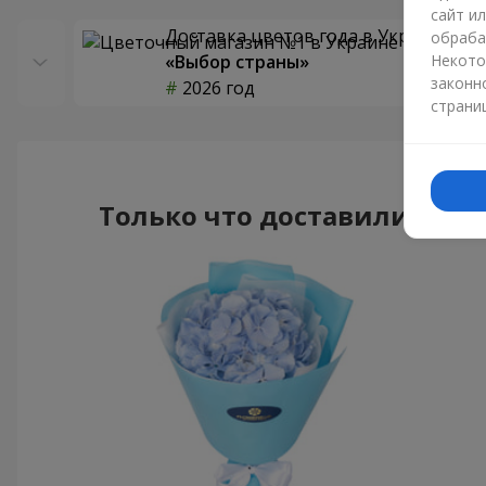
сайт и
Доставка цветов года в Украине
обраба
«Выбор страны»
Некото
законн
2026 год
страни
Только что доставили