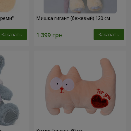
Креми"
Мишка гигант (бежевый) 120 см
Заказать
Заказать
м
Котик For you, 30 см