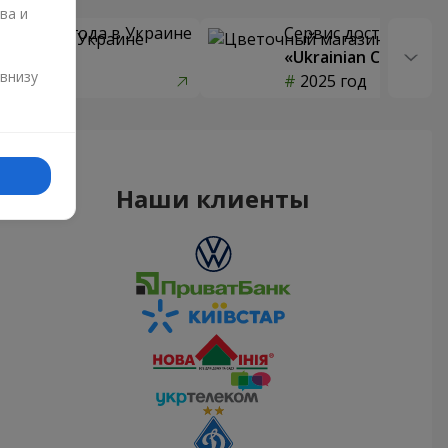
ва и
 цветов года в Украине
Сервис доставки цв
страны»
«Ukrainian Choice»
и
 внизу
од
2025 год
Наши клиенты