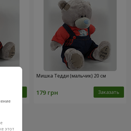
0 см
Мишка Тедди (мальчик) 20 см
а
Заказать
Заказать
ление
ые
же этот