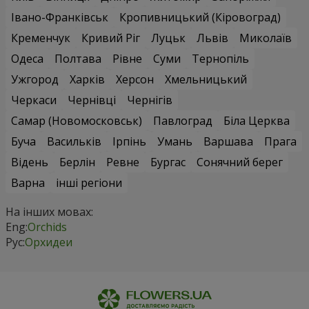
Івано-Франківськ
Кропивницький (Кіровоград)
Кременчук
Кривий Ріг
Луцьк
Львів
Миколаїв
Одеса
Полтава
Рівне
Суми
Тернопіль
Ужгород
Харків
Херсон
Хмельницький
Черкаси
Чернівці
Чернігів
Самар (Новомосковськ)
Павлоград
Біла Церква
Буча
Васильків
Ірпінь
Умань
Варшава
Прага
Відень
Берлін
Ревне
Бургас
Сонячний берег
Варна
інші регіони
На інших мовах:
Eng:
Orchids
Рус:
Орхидеи