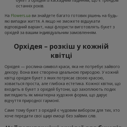
букет з орхідей із каскадним падінням, що є трендом
останніх років.
На
Flowers.ua
ви знайдете багато готових рішень на будь-
які випадки життя. А якщо не зможете відшукати
відповідний варіант, наші флористи виготовлять букет з
орхідей за вашим індивідуальним замовленням.
Орхідея – розкіш у кожній
квітці
Орхідея — рослина-символ краси, яка не потребує зайвого
декору. Вона вже створена ідеальною природою. У кожній
квітці орхідея букет з яких потрясає своєю красою,
ховається проста, але глибока естетика. Кожної квітки, що
входить в букет з орхідей бутони, що захоплюють подих
виглядають як мініатюрна художня форма, що дарує
відчуття природної гармонії.
Саме тому букет з орхідей є чудовим вибором для тих, хто
хоче передати свої щирі емоції без зайвих слів.