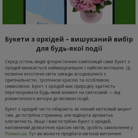
Букети з орхідей – вишуканий вибір
для будь-якої події
Серед сотень видів флористичних композицій саме букет з
орхідей вважається найвишуканішою і найелегантнішою. Ці
незвичні екзотичні квіти завжди асоціювалися з
оригінальністю, тропічною красою та особливою
символікою. Букет з орхідей має природну здатність
перетворювати будь-який момент на святковий — від
романтичного вечора до великих подій.
Букет з орхідей часто обирають як ніжний квітковий акцент
там, де потрібна стримана, але відверта ароматна
елегантність. Якщо і вам потрібен букет з орхідей,
наповнений делікатною красою квітів, зробіть замовлення у
Flowers.ua
. Тут ви можете придбати квіткові витончені