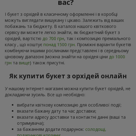
вас?
І букет з орхідей в класичному оформленні і в коробці
можуть виглядати вишукану і цікаво. Залежить від ваших
побажань та бюджету. В каталозі нашого квіткового
сервісу ви можете легко знайти, як бюджетний букет з
орхідей, вартістю
до 700 грн
, так і композицію преміального
класу , що коштує
понад 1500 грн
. Проміжні варіанти букетів
комбінуючи іншими рослинами представлені і в середньому
ціновому діапазоні (можна знайти на орхідея ціни
до 1000
грн
та
вище
) також присутні.
Як купити букет з орхідей онлайн
У нашому інтернет-магазині можна купити букет орхідей, не
докладаючи зусиль. Все що необхідно:
вибрати квіткову композицію для особливої події;
вказати бажану дату та час доставки;
вказати адресу доставки та контактні данні (ваші та
отримувача);
за бажанням додати подарунок:
солодощі,
подарункові корзини
;