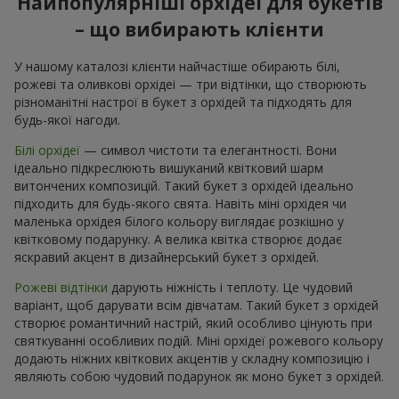
Найпопулярніші орхідеї для букетів
– що вибирають клієнти
У нашому каталозі клієнти найчастіше обирають білі,
рожеві та оливкові орхідеі — три відтінки, що створюють
різноманітні настрої в букет з орхідей та підходять для
будь-якої нагоди.
Білі орхідеї
— символ чистоти та елегантності. Вони
ідеально підкреслюють вишуканий квітковий шарм
витончених композицій. Такий букет з орхідей ідеально
підходить для будь-якого свята. Навіть міні орхідея чи
маленька орхідея білого кольору виглядає розкішно у
квітковому подарунку. А велика квітка створює додає
яскравий акцент в дизайнерський букет з орхідей.
Рожеві відтінки
дарують ніжність і теплоту. Це чудовий
варіант, щоб дарувати всім дівчатам. Такий букет з орхідей
створює романтичний настрій, який особливо цінують при
святкуванні особливих подій. Міні орхідеї рожевого кольору
додають ніжних квіткових акцентів у складну композицію і
являють собою чудовий подарунок як моно букет з орхідей.