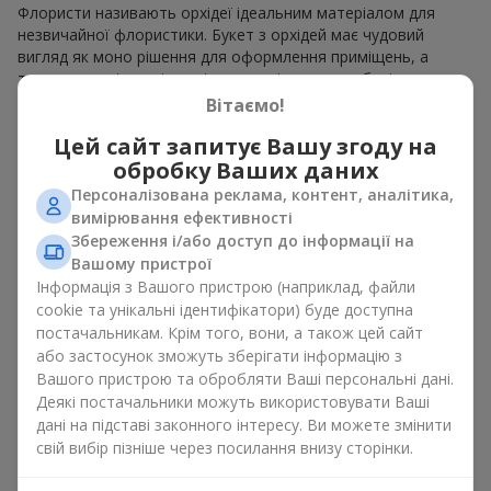
Флористи називають орхідеї ідеальним матеріалом для
незвичайної флористики. Букет з орхідей має чудовий
вигляд як моно рішення для оформлення приміщень, а
також як варіант міксу з іншими квітами, що зберігає свою
виразність у будь-якому форматі. Завдяки своїй структурі
Вітаємо!
орхідея дозволяє створювати композиції у класичному,
Цей сайт запитує Вашу згоду на
мінімалістичному або сучасному стилі. Букет з орхідей
виглядає ефектно як у камерних, так і в масштабних
обробку Ваших даних
роботах, а її розкішні суцвіття легко стають центральним
Персоналізована реклама, контент, аналітика,
елементом композиції букет з орхідей. Залежно від
вимірювання ефективності
оформлення і сорту рослин різниться на орхідеї ціна.
Збереження і/або доступ до інформації на
Зважайте на це перш ніж замовити букет з орхідей.
Вашому пристрої
Інформація з Вашого пристрою (наприклад, файли
Кому дарують орхідеї?
cookie та унікальні ідентифікатори) буде доступна
постачальникам. Крім того, вони, а також цей сайт
Букет з орхідей універсальний і може підійти будь-кому. Їх
або застосунок зможуть зберігати інформацію з
дарують
коханим жінками
,
мамі
,
дівчині
,
дружині
, сестрі,
Вашого пристрою та обробляти Ваші персональні дані.
подрузі,
колезі
або
бізнес-партнеру
. Сьогодні можна орхідеї
Деякі постачальники можуть використовувати Ваші
купити недорого, а тому шансів зробити бажаний
дані на підставі законного інтересу. Ви можете змінити
подарунок стає ще більше.
свій вибір пізніше через посилання внизу сторінки.
Букет з орхідей — ідеальна квіткова композиція для