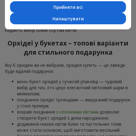
особливої події: річниць,
побачень
,
днів народження
та
Прийняти всі
навіть
бізнес-привітань
.
Для романтики обирають ніжну екзотику — букет з орхідей
Налаштувати
в рожевих та фіолетових тонах. Для
весільних букетів
надають вибір білим сортам квітів.
Орхідеї у букетах – топові варіанти
для стильного подарунка
Яку б орхідею ви не вибрали, орхідея купить — це завжди
буде вдалий подарунок:
моно букет орхідей у сучасній упаковці — чудовий
вибір для тих, хто цінує елегантний квітковий шарм в
мінімалізмі;
поєднання орхідеї трояндами — вишуканий подарунок
у стилі преміум;
яскраві поєднання
з сезонними квітами
дозволяє
створити букет орхідей з днем народження;
додавання ніжних квітів білих та пастельних тонів
може стати основою, щоб виготовити весільний