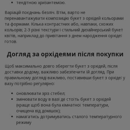
тендітною хризантемою.
Варіацій поєднань безліч. Втім, варто не
перенавантажувати композицію букет з орхідей кольорами
та формами. Кілька контрастних або, навпаки, схожих
кольорів; 2-3 різні текстури і стильний дизайнерський букет
квітів, наприклад до привітання з днем народження орхідеї
готов.
Догляд за орхідеями після покупки
Щоб максимально довго зберегти букет з орхідей, після
доставки додому, важливо забезпечити їй догляд. При
правильному догляді важливо, поставивши букет з орхідеї у
вазу потрібно регулярно:
оновлювати зріз стебел;
змінювати воду в вазі де стоїть букет з орхідей
(краще щоб вона була кімнатної температури,
очищена від домішок);
намагатись дотримуватись сталого температурного
режиму