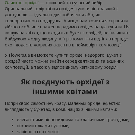
Оливкові орхідеї
— стильний та сучасний вибір.
Оригінальний колір квітки орхідея купити ціна за який є
доступною — ідеальна для побачення або, як
корпоративного подарунка. А якщо вам хочеться справити
дійсно особливе враження радимо орхідея ванда купити. Ця
вишукана квітка, що входить в букет з орхідей, не залишить
байдужою жодну людину. А її різноманіття відтінків порадує
око і додасть яскравих акцентів в неймовірні композиції.
У Flowers.ua ви можете купити орхідеї недорого. Букет з
орхідей часто можна знайти серед святкових та акційних
композицій, а також у відповідному квітковому розділі.
Як поєднують орхідеї з
іншими квітами
Попри свою самостійну красу, маленькі орхідеї ефектно
виглядають у букетах, в комбінаціях з іншими квітами:
елегантними піоновидними та класичними трояндами;
ніжними гілками еустоми;
чарівною гортензією;