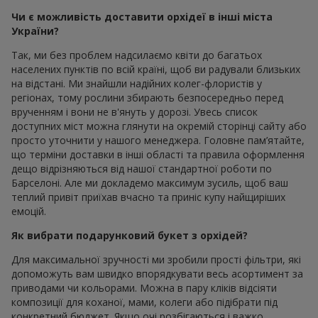
Чи є можливість доставити орхідеї в інші міста
України?
Так, ми без проблем надсилаємо квіти до багатьох
населених пунктів по всій країні, щоб ви радували близьких
на відстані. Ми знайшли надійних колег-флористів у
регіонах, тому рослини збирають безпосередньо перед
врученням і вони не в'януть у дорозі. Увесь список
доступних міст можна глянути на окремій сторінці сайту або
просто уточнити у нашого менеджера. Головне пам’ятайте,
що терміни доставки в інші області та правила оформлення
дещо відрізняються від нашої стандартної роботи по
Барселоні. Але ми докладемо максимум зусиль, щоб ваш
теплий привіт приїхав вчасно та приніс купу найщиріших
емоцій.
Як вибрати подарунковий букет з орхідей?
Для максимальної зручності ми зробили прості фільтри, які
допоможуть вам швидко впорядкувати весь асортимент за
приводами чи кольорами. Можна в пару кліків відсіяти
композиції для коханої, мами, колеги або підібрати під
конкретний бюджет. Якщо очі розбігаються і важко