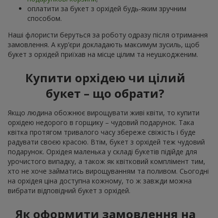
оплатити за букет з орхідей будь-яким зручним
способом.
Наші флористи беруться за роботу одразу після отримання
замовлення. А кур’єри докладають максимум зусиль, щоб
букет з орхідей приїхав на місце цілим та неушкодженим.
Купити орхідею чи цілий
букет – що обрати?
Якщо людина обожнює вирощувати живі квіти, то купити
орхідею недорого в горщику – чудовий подарунок. Така
квітка протягом тривалого часу збереже свіжість і буде
радувати своєю красою. Втім, букет з орхідей теж чудовий
подарунок. Орхідея маленька у складі букетів підійде для
урочистого випадку, а також як квітковий комплімент тим,
хто не хоче займатись вирощуванням та поливом. Сьогодні
на орхідея ціна доступна кожному, то ж завжди можна
вибрати відповідний букет з орхідей.
Як оформити замовлення на