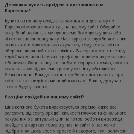
Де можна купить орхідею з доставкою в м.
Барселона?
Купити витончену орхідію та замовити її доставку по
Барселоні можна прямо тут, на нашому сайті. Обирайте
потрібний варіант, а ми привеземо його день у день або
чітко на заплановану дату. Наші кур'єри зі служби доставки
возять квіти максимально акуратно, тому кожна квітка
збереже ідеальний стан і свіжість. В асортименті є все: від
однієї лаконічної гілочки в крафті до величезних розкішних
оберемків. Якщо плануєте зробити сюрприз таємно, просто
скажіть — ми підпишемо красиву листівку абсолютно
безкоштовно. Вам достатньо зробити кілька кліків, а про
свіжість та швидкість ми подбаємо самі. Ваш одержувач
точно буде у захваті.
Яка ціна орхідей на вашому сайті?
Ціна кожного букета вираховується окремо, адже все
залежить від сорту орхідеї, кількості гілочок та фінального
пакування. Усі актуальні ціни на готові роботи ви завжди
знайдете в картках товарів у нас на сайті. У нас легко
підібрати як щось зовсім просте й недороге, так і величезні