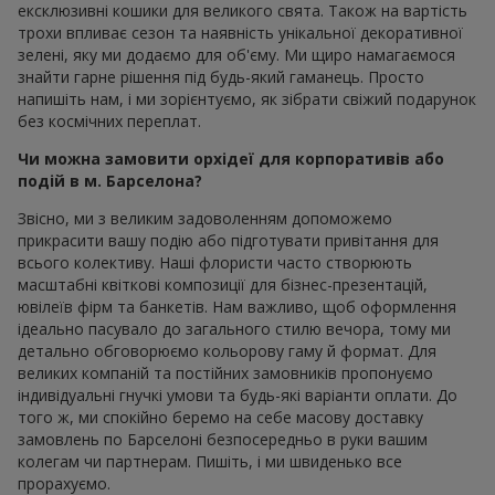
ексклюзивні кошики для великого свята. Також на вартість
трохи впливає сезон та наявність унікальної декоративної
зелені, яку ми додаємо для об'єму. Ми щиро намагаємося
знайти гарне рішення під будь-який гаманець. Просто
напишіть нам, і ми зорієнтуємо, як зібрати свіжий подарунок
без космічних переплат.
Чи можна замовити орхідеї для корпоративів або
подій в м. Барселона?
Звісно, ми з великим задоволенням допоможемо
прикрасити вашу подію або підготувати привітання для
всього колективу. Наші флористи часто створюють
масштабні квіткові композиції для бізнес-презентацій,
ювілеїв фірм та банкетів. Нам важливо, щоб оформлення
ідеально пасувало до загального стилю вечора, тому ми
детально обговорюємо кольорову гаму й формат. Для
великих компаній та постійних замовників пропонуємо
індивідуальні гнучкі умови та будь-які варіанти оплати. До
того ж, ми спокійно беремо на себе масову доставку
замовлень по Барселоні безпосередньо в руки вашим
колегам чи партнерам. Пишіть, і ми швиденько все
прорахуємо.