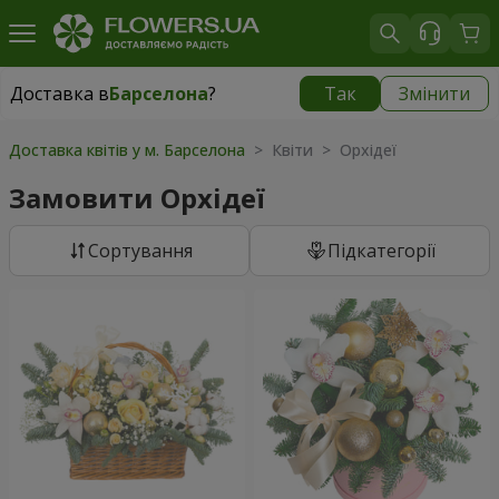
Доставка в
Барселона
?
Так
Змінити
Доставка в
Барселона
|
699 грн
Доставка квітів у м. Барселона
> Квіти > Орхідеї
Замовити Орхідеї
Сортування
Підкатегорії