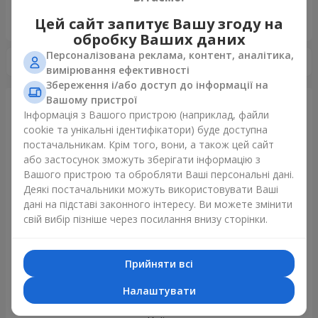
«Ukrainian Choice»
Цей сайт запитує Вашу згоду на
2025 рік
обробку Ваших даних
Персоналізована реклама, контент, аналітика,
вимірювання ефективності
Збереження і/або доступ до інформації на
Вашому пристрої
Інформація з Вашого пристрою (наприклад, файли
Щойно доставили
cookie та унікальні ідентифікатори) буде доступна
постачальникам. Крім того, вони, а також цей сайт
або застосунок зможуть зберігати інформацію з
Вашого пристрою та обробляти Ваші персональні дані.
Деякі постачальники можуть використовувати Ваші
дані на підставі законного інтересу. Ви можете змінити
свій вибір пізніше через посилання внизу сторінки.
Прийняти всі
Налаштувати
Букет з 25 червоних троянд