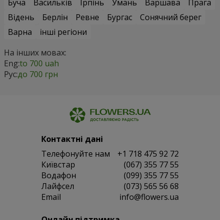
Буча
Васильків
Ірпінь
Умань
Варшава
Прага
Відень
Берлін
Ревне
Бургас
Сонячний берег
Варна
інші регіони
На інших мовах:
Eng:
to 700 uah
Рус:
до 700 грн
Контактні дані
Телефонуйте нам
+1 718 475 92 72
Київстар
(067) 355 77 55
Водафон
(099) 355 77 55
Лайфсел
(073) 565 56 68
Email
info@flowers.ua
Онлайн підтримка