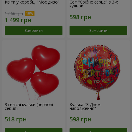
Квіти у коробці "Моє диво"
Сет "Срібне серце" з 3-х
кульок
1 666 грн
Замовити
Замовити
3 гелієві кульки (червоні
Кулька "З Днем
серця)
народження"