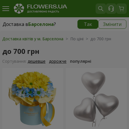
Доставка в
Барселона
?
Так
Змінити
Доставка в
Барселона
|
699 грн
Доставка квітів у м. Барселона
> По ціні > до 700 грн
до 700 грн
Сортування:
дешевше
дорожче
популярні