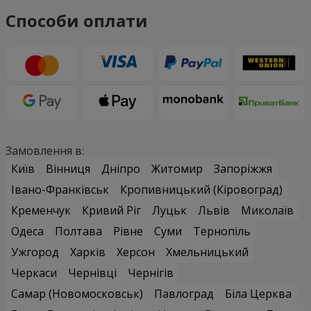
Способи оплати
Замовлення в:
Київ
Вінниця
Дніпро
Житомир
Запоріжжя
Івано-Франківськ
Кропивницький (Кіровоград)
Кременчук
Кривий Ріг
Луцьк
Львів
Миколаїв
Одеса
Полтава
Рівне
Суми
Тернопіль
Ужгород
Харків
Херсон
Хмельницький
Черкаси
Чернівці
Чернігів
Самар (Новомосковськ)
Павлоград
Біла Церква